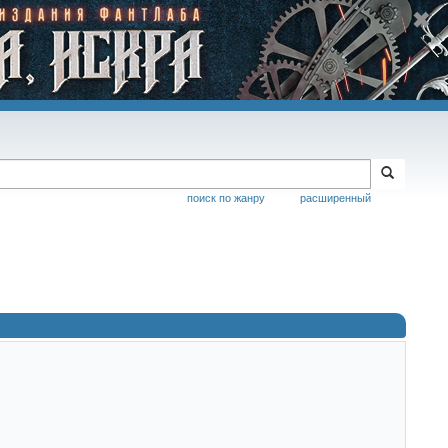
поиск по жанру
расширенный