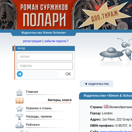
Издательство Simon Schuster
регистрация
|
забыли пароль?
вход
OK
◄ издательства
Главная
Издательство «Simon & Schus
Авторы, книги
Страна:
Великобритани
Новинки и планы
Город:
London
Награды, премии
Адрес:
1st Floor, 222 Gray
Рейтинги
ISBN-префикс:
0-85707, 0-
Сайт:
www.simonandschuste