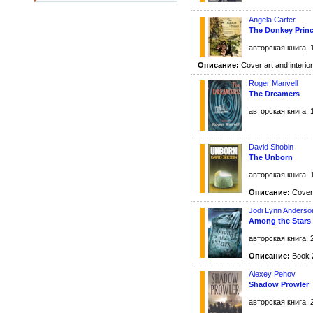
Angela Carter
The Donkey Prin
авторская книга, 
Описание:
Cover art and interio
Roger Manvell
The Dreamers
авторская книга, 
David Shobin
The Unborn
авторская книга, 
Описание:
Cover 
Jodi Lynn Anderso
Among the Stars
авторская книга, 
Описание:
Book 2
Alexey Pehov
Shadow Prowler
авторская книга, 