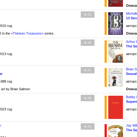
Описа
Michell
№ 33
13 Sec
2010 год
авторс
 in the
«Thirteen Treasures»
series.
Описа
Arthur
№ 35
The S
2013 год
авторс
Brian S
№ 37
ar
Sexual
1988 год
авторс
art by Brian Salmon
Описа
Bobby 
№ 39
Super
2023 год
авторс
k
Jay Wil
№ 41
The Su