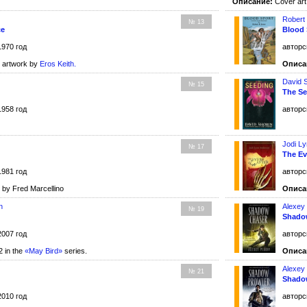
Описание:
Cover art 
Robert
№ 13
ce
Blood 
1970 год
авторс
r artwork by
Eros Keith
.
Описа
David 
№ 15
The S
1958 год
авторс
Jodi L
№ 17
The Ev
1981 год
авторс
by Fred Marcellino
Описа
n
Alexey
№ 19
Shado
2007 год
авторс
 in the
«May Bird»
series.
Описа
Alexey
№ 21
Shado
2010 год
авторс