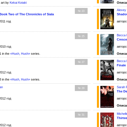
 art by
Kekai Kotaki
Описа
Alexey
№ 23
ook Two of The Chronicles of Siala
Shadow
2011 год
авторс
Becca F
№ 25
Cresc
2010 год
авторс
 in the
«Hush, Hush»
series.
Описа
Becca F
№ 27
Finale
2012 год
авторс
 in the
«Hush, Hush»
series.
Описа
an
Sarah 
№ 29
The D
2012 год
авторс
Описа
Michell
№ 31
Thirte
2012 год
авторс