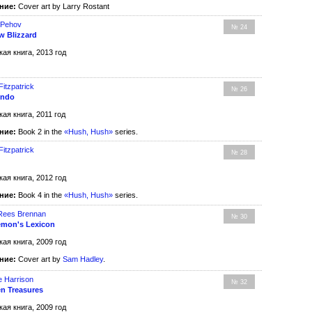
ние:
Cover art by Larry Rostant
 Pehov
№ 24
 Blizzard
кая книга, 2013 год
itzpatrick
№ 26
endo
кая книга, 2011 год
ние:
Book 2 in the
«Hush, Hush»
series.
itzpatrick
№ 28
кая книга, 2012 год
ние:
Book 4 in the
«Hush, Hush»
series.
Rees Brennan
№ 30
emon's Lexicon
кая книга, 2009 год
ние:
Cover art by
Sam Hadley
.
e Harrison
№ 32
en Treasures
кая книга, 2009 год