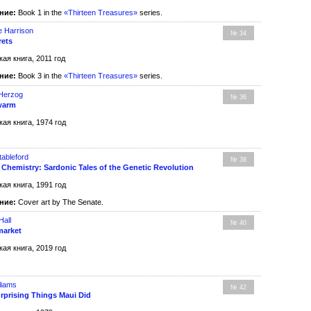
ние:
Book 1 in the
«Thirteen Treasures»
series.
e Harrison
№ 34
rets
кая книга, 2011 год
ние:
Book 3 in the
«Thirteen Treasures»
series.
 Herzog
№ 36
warm
кая книга, 1974 год
tableford
№ 38
 Chemistry: Sardonic Tales of the Genetic Revolution
кая книга, 1991 год
ние:
Cover art by The Senate.
Hall
№ 40
market
кая книга, 2019 год
liams
№ 42
rprising Things Maui Did