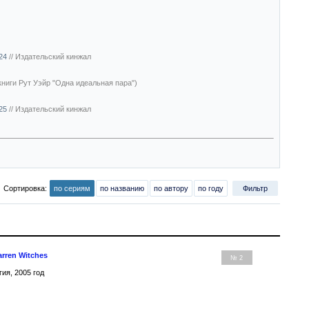
024
//
Издательский кинжал
книги Рут Уэйр "Одна идеальная пара")
025
//
Издательский кинжал
Сортировка:
по сериям
по названию
по автору
по году
Фильтр
rren Witches
№ 2
гия, 2005 год