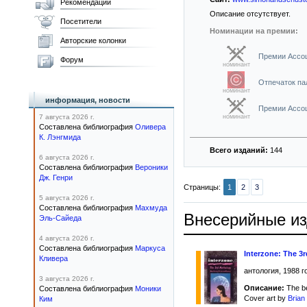
Рекомендации
Описание отсутствует.
Посетители
Номинации на премии:
Авторские колонки
Премии Ассоц
Форум
номинант
Отпечаток пал
номинант
информация, новости
Премии Ассоц
7 августа 2026 г.
номинант
Составлена библиография
Оливера
К. Лэнгмида
Всего изданий:
144
6 августа 2026 г.
Составлена библиография
Вероники
Дж. Генри
Страницы:
1
2
3
5 августа 2026 г.
Составлена библиография
Махмуда
Внесерийные и
Эль-Сайеда
4 августа 2026 г.
Составлена библиография
Маркуса
Interzone: The 3
Кливера
антология, 1988 г
3 августа 2026 г.
Описание:
The be
Составлена библиография
Моники
Cover art by
Bria
Ким