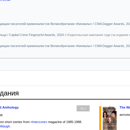
иации писателей-криминалистов Великобритании «Кинжалы» / CWA Dagger Awards, 2
ьца / Capital Crime Fingerprint Awards, 2024
//
Издательская кампания года (за издание 
иации писателей-криминалистов Великобритании «Кинжалы» / CWA Dagger Awards, 2
здания
rd Anthology
The Wa
№ 1
од
антоло
st short stories from
«Interzone»
magazine of 1985-1988.
n Waugh
.