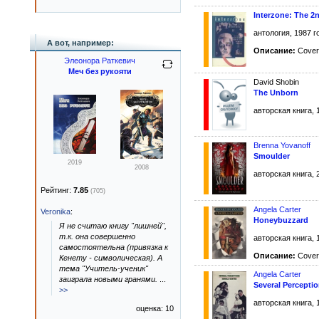
Interzone: The 2
антология, 1987 г
А вот, например:
Описание:
Cover
Элеонора Раткевич
Меч без рукояти
David Shobin
The Unborn
авторская книга, 
Brenna Yovanoff
Smoulder
2019
2008
авторская книга, 
Рейтинг:
7.85
(705)
Angela Carter
Veronika
:
Honeybuzzard
Я не считаю книгу "лишней",
т.к. она совершенно
авторская книга, 
самостоятельна (привязка к
Описание:
Cover
Кенету - символическая). А
тема "Учитель-ученик"
Angela Carter
заиграла новыми гранями.
...
Several Percepti
>>
авторская книга, 
оценка: 10