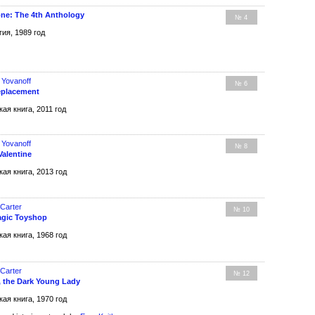
one: The 4th Anthology
№ 4
гия, 1989 год
 Yovanoff
№ 6
eplacement
кая книга, 2011 год
 Yovanoff
№ 8
Valentine
кая книга, 2013 год
 Carter
№ 10
agic Toyshop
кая книга, 1968 год
 Carter
№ 12
, the Dark Young Lady
кая книга, 1970 год