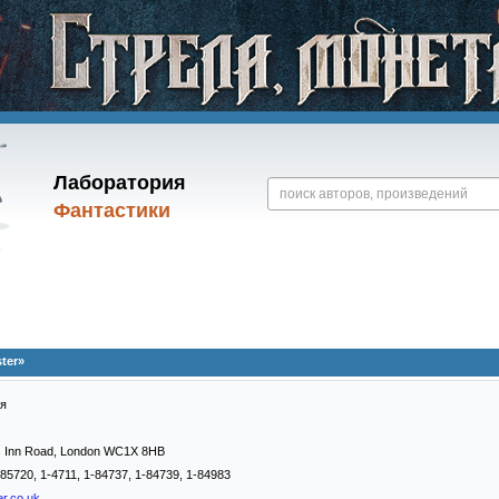
Лаборатория
Фантастики
ter»
я
's Inn Road, London WC1X 8HB
85720, 1-4711, 1-84737, 1-84739, 1-84983
r.co.uk