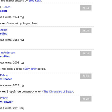
and interior artwork by
Eros Keith
.
 F. Jones
№ 14
Sport
кая книга, 1974 год
ние:
Cover art by Roger Hane
Shobin
№ 16
eeding
кая книга, 1982 год
ynn Anderson
№ 18
er After
кая книга, 2006 год
ние:
Book 1 in the
«May Bird»
series.
 Pehov
№ 20
w Chaser
кая книга, 2012 год
ние:
Второй том романа-эпопеи
«The Chronicles of Siala»
.
 Pehov
№ 22
w Prowler
кая книга, 2011 год