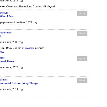
кая книга, 1979 год
ние:
Cover and illustrations Charles Mikolaycak.
Wilson
№ 44
 What I See
рированный альбом, 1971 год
husterman
№ 46
d
кая книга, 2008 год
ние:
Book 2 in the
«UnWind»
in series.
ley
.
pley
№ 48
le of Three
кая книга, 2024 год
Hoffman
№ 50
seum of Extraordinary Things
кая книга, 2014 год