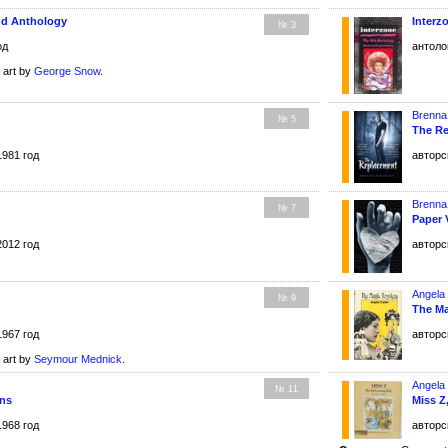
nd Anthology
Interz
№ 3
од
антоло
 art by
George Snow
.
Brenna
№ 5
The R
1981 год
авторс
Brenna
№ 7
Paper 
2012 год
авторс
Angela
№ 9
The M
1967 год
авторс
 art by
Seymour Mednick
.
Angela
№ 11
ons
Miss Z
1968 год
авторс