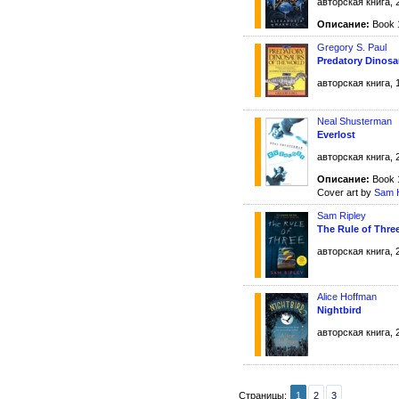
авторская книга, 
Описание:
Book 
Gregory S. Paul
Predatory Dinosa
авторская книга, 
Neal Shusterman
Everlost
авторская книга, 
Описание:
Book 1
Cover art by
Sam 
Sam Ripley
The Rule of Thre
авторская книга, 
Alice Hoffman
Nightbird
авторская книга, 
Страницы:
1
2
3