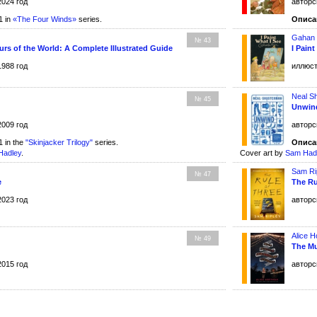
2024 год
авторс
1 in
«The Four Winds»
series.
Описа
Gahan 
№ 43
urs of the World: A Complete Illustrated Guide
I Paint
1988 год
иллюст
Neal S
№ 45
Unwin
2009 год
авторс
 in the
"Skinjacker Trilogy"
series.
Описа
Hadley
.
Cover art by
Sam Had
Sam Ri
№ 47
e
The Ru
2023 год
авторс
Alice 
№ 49
The Mu
2015 год
авторс