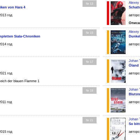
Alexey
№ 13
iken von Hara 4
Schatt
2013 год
авторс
Описа
Alexey
№ 15
mpletten Siala-Chroniken
Dunkel
2014 год
авторс
Johan 
№ 17
Öland
2021 год
авторс
ich der blauen Flamme 1
Johan 
№ 19
Blutst
2011 год
авторс
Johan 
№ 21
So bitt
2015 год
авторс