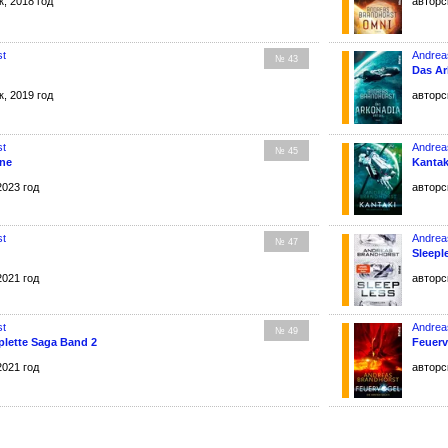
, 2018 год
авторс
st
Andrea
№ 43
Das Ar
, 2019 год
авторс
st
Andrea
№ 45
rne
Kantak
2023 год
авторс
st
Andrea
№ 47
Sleepl
2021 год
авторс
st
Andrea
№ 49
plette Saga Band 2
Feuerv
2021 год
авторс