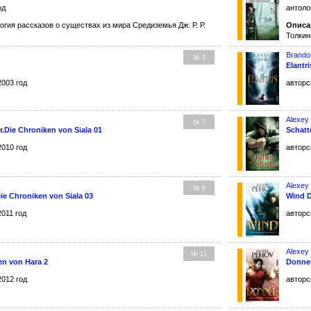
од
антоло
гия рассказов о существах из мира Средиземья Дж. Р. Р.
Описа
Толкин
Brando
№ 5
Elantri
2003 год
авторс
Alexey
№ 7
.Die Chroniken von Siala 01
Schatt
2010 год
авторс
Alexey
№ 9
ie Chroniken von Siala 03
Wind D
2011 год
авторс
Alexey
№ 11
en von Hara 2
Donner
2012 год
авторс