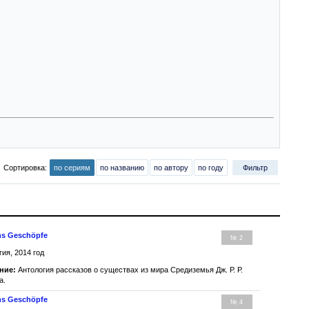
Сортировка:
по сериям
по названию
по автору
по году
Фильтр
ns Geschöpfe
№ 2
гия, 2014 год
ние:
Антология рассказов о существах из мира Средиземья Дж. Р. Р.
а.
ns Geschöpfe
№ 4