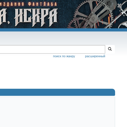
поиск по жанру
расширенный