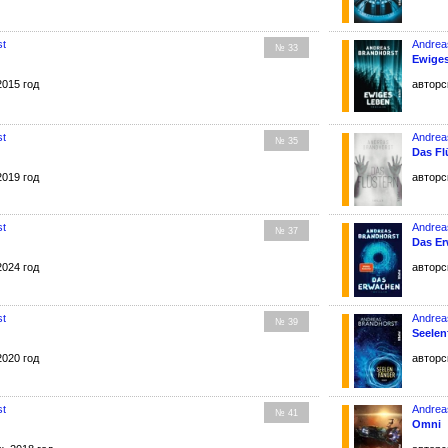
st
Andrea
№ 33
Ewige
2015 год
авторс
st
Andrea
№ 35
Das Fl
2019 год
авторс
st
Andrea
№ 37
Das E
2024 год
авторс
st
Andrea
№ 39
Seelen
2020 год
авторс
st
Andrea
№ 41
Omni