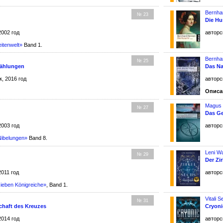
Bernha
№ 23
Die Hu
2002 год
авторс
itenwelt»
Band 1.
Bernha
№ 25
zählungen
Das Na
, 2016 год
авторс
Описа
Magus 
№ 27
Das Ge
2003 год
авторс
Nibelungen»
Band 8.
Leni 
№ 29
Der Zi
2011 год
авторс
sieben Königreiche»
, Band 1.
Vitali 
№ 31
chaft des Kreuzes
Cryoni
2014 год
авторс