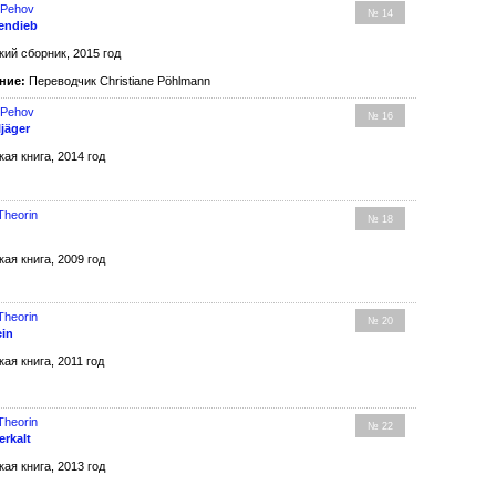
 Pehov
№ 14
endieb
кий сборник, 2015 год
ние:
Переводчик Christiane Pöhlmann
 Pehov
№ 16
jäger
кая книга, 2014 год
Theorin
№ 18
кая книга, 2009 год
Theorin
№ 20
ein
кая книга, 2011 год
Theorin
№ 22
erkalt
кая книга, 2013 год