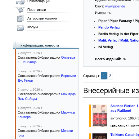
Рекомендации
Сайт:
www.piper.de
Посетители
Импринты:
Авторские колонки
Piper / Piper Fantasy / 
Форум
Pendo Verlag
Berlin Verlag in der Pip
Malik Verlag / Malik Nat
информация, новости
ivi Verlag
7 августа 2026 г.
Составлена библиография
Оливера
Всего изданий:
76
К. Лэнгмида
6 августа 2026 г.
Страницы:
1
2
Составлена библиография
Вероники
Дж. Генри
Внесерийные и
5 августа 2026 г.
Составлена библиография
Махмуда
Эль-Сайеда
Science Fiction 
4 августа 2026 г.
aus Rußland
Составлена библиография
Маркуса
Кливера
антология, 1963 г
Описание:
Illust
3 августа 2026 г.
Составлена библиография
Моники
Tolkiens Geschö
Ким