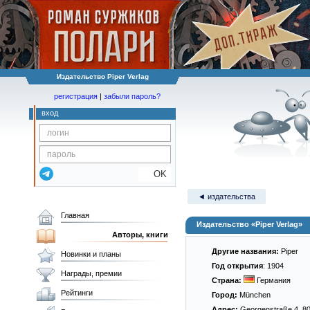
Издательство Piper Verlag
регистрация
|
забыли пароль?
вход
OK
◄ издательства
Главная
Издательство «Piper Verlag»
Авторы, книги
Другие названия:
Piper
Новинки и планы
Год открытия
: 1904
Награды, премии
Страна:
Германия
Рейтинги
Город:
München
Адрес:
Georgenstraße 4, 8