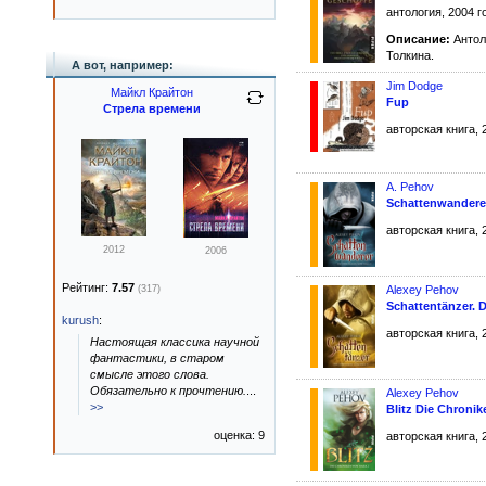
антология, 2004 г
Описание:
Антоло
Толкина.
А вот, например:
Jim Dodge
Майкл Крайтон
Fup
Стрела времени
авторская книга, 
A. Pehov
Schattenwanderer
авторская книга, 
2012
2006
Рейтинг:
7.57
Alexey Pehov
(317)
Schattentänzer. D
kurush
:
авторская книга, 
Настоящая классика научной
фантастики, в старом
смысле этого слова.
Обязательно к прочтению.
...
Alexey Pehov
>>
Blitz Die Chronik
оценка: 9
авторская книга, 