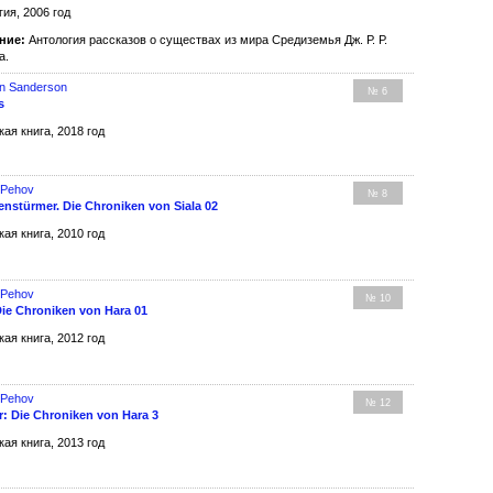
гия, 2006 год
ние:
Антология рассказов о существах из мира Средиземья Дж. Р. Р.
а.
n Sanderson
№ 6
s
кая книга, 2018 год
 Pehov
№ 8
enstürmer. Die Chroniken von Siala 02
кая книга, 2010 год
 Pehov
№ 10
ie Chroniken von Hara 01
кая книга, 2012 год
 Pehov
№ 12
: Die Chroniken von Hara 3
кая книга, 2013 год