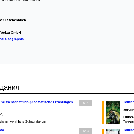
Piper Taschenbuch
er Verlag GmbH
ional Geographic
здания
1: Wissenschaftlich-phantastische Erzählungen
Tolkie
№ 1
антоло
од
Описа
rationen von Hans Schaumberger.
Толкин
pfe
Tolkie
№ 3