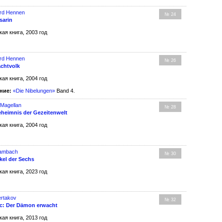
rd Hennen
№ 24
sarin
кая книга, 2003 год
rd Hennen
№ 26
chtvolk
кая книга, 2004 год
ние:
«Die Nibelungen»
Band 4.
Magellan
№ 28
heimnis der Gezeitenwelt
кая книга, 2004 год
Wambach
№ 30
rkel der Sechs
кая книга, 2023 год
Sertakov
№ 32
c: Der Dämon erwacht
кая книга, 2013 год