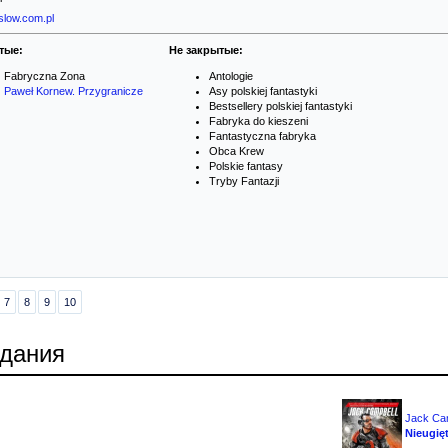
slow.com.pl
тые:
Не закрытые:
Fabryczna Zona
Antologie
Paweł Kornew. Przygranicze
Asy polskiej fantastyki
Bestsellery polskiej fantastyki
Fabryka do kieszeni
Fantastyczna fabryka
Obca Krew
Polskie fantasy
Tryby Fantazji
7
8
9
10
здания
Jack Ca
Nieugię