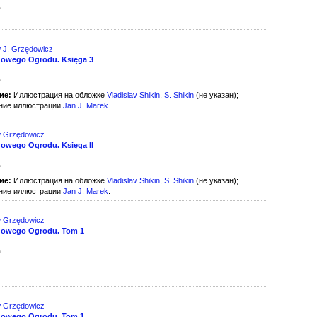
д
w J. Grzędowicz
owego Ogrodu. Księga 3
д
ие:
Иллюстрация на обложке
Vladislav Shikin
,
S. Shikin
(не указан);
ние иллюстрации
Jan J. Marek
.
w Grzędowicz
owego Ogrodu. Księga II
д
ие:
Иллюстрация на обложке
Vladislav Shikin
,
S. Shikin
(не указан);
ние иллюстрации
Jan J. Marek
.
w Grzędowicz
dowego Ogrodu. Tom 1
д
w Grzędowicz
dowego Ogrodu. Tom 1