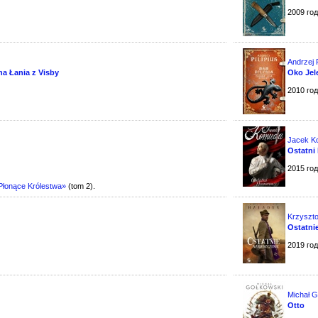
2009 го
Andrzej P
na Łania z Visby
Oko Jele
2010 го
Jacek K
Ostatni
2015 го
Płonące Królestwa»
(tom 2).
Krzyszto
Ostatni
2019 го
Michał G
Otto