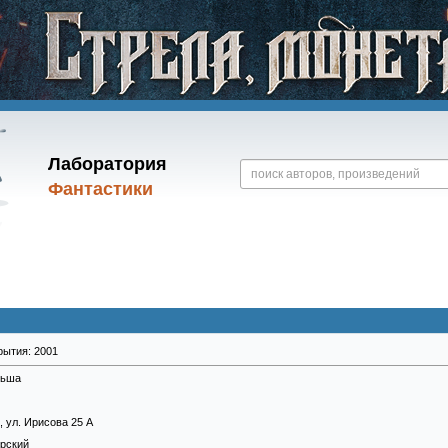
Лаборатория
Фантастики
рытия: 2001
льша
 ул. Ирисова 25 А
орский