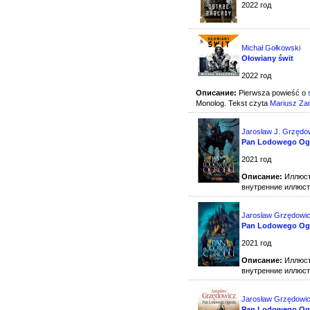
2022 год
Michał Gołkowski
Ołowiany świt
2022 год
Описание:
Pierwsza powieść o
Monolog. Tekst czyta
Mariusz Za
Jarosław J. Grzędo
Pan Lodowego Ogr
2021 год
Описание:
Иллюст
внутренние иллюс
Jarosław Grzędowi
Pan Lodowego Ogr
2021 год
Описание:
Иллюст
внутренние иллюс
Jarosław Grzędowi
Pan Lodowego Og