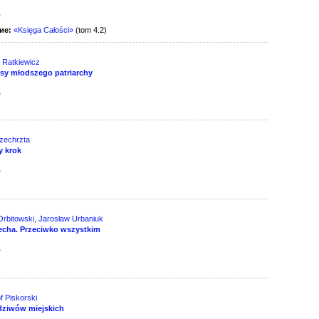
д
ие:
«Księga Całości»
(tom 4.2)
 Ratkiewicz
sy młodszego patriarchy
д
zechrzta
y krok
д
Orbitowski
,
Jarosław Urbaniuk
klecha. Przeciwko wszystkim
д
f Piskorski
dziwów miejskich