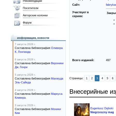
Рекомендации
Сайт:
fabryka
Посетители
Участвует в
Закры
Авторские колонки
сериях:
Форум
информация, новости
7 августа 2026 г.
Составлена библиография
Оливера
К. Лэнгмида
6 августа 2026 г.
Всего изданий:
497
Составлена библиография
Вероники
Дж. Генри
5 августа 2026 г.
Страницы:
1
2
3
4
5
6
Составлена библиография
Махмуда
Эль-Сайеда
Внесерийные и
4 августа 2026 г.
Составлена библиография
Маркуса
Кливера
3 августа 2026 г.
Eugeniusz Dębski
Составлена библиография
Моники
Niegrzeszny mag
Ким