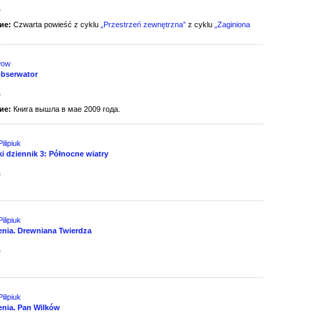
д
ие:
Czwarta powieść z cyklu
„Przestrzeń zewnętrzna”
z cyklu
„Zaginiona
wow
bserwator
д
ие:
Книга вышла в мае 2009 года.
ilipiuk
i dziennik 3: Północne wiatry
д
ilipiuk
enia. Drewniana Twierdza
д
ilipiuk
enia. Pan Wilków