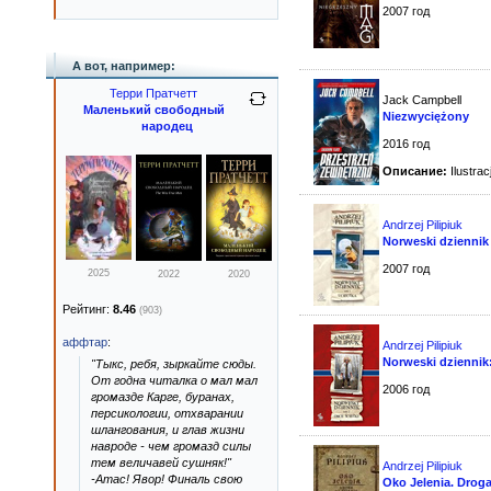
2007 год
А вот, например:
Терри Пратчетт
Jack Campbell
Маленький свободный
Niezwyciężony
народец
2016 год
Описание:
Ilustra
Andrzej Pilipiuk
Norweski dziennik
2007 год
2025
2022
2020
Рейтинг:
8.46
(903)
аффтар
:
Andrzej Pilipiuk
Norweski dziennik:
"Тыкс, ребя, зыркайте сюды.
От годна читалка о мал мал
2006 год
громазде Карге, буранах,
персикологии, отхварании
шлангования, и глав жизни
навроде - чем громазд силы
тем величавей сушняк!"
Andrzej Pilipiuk
-Атас! Явор! Финаль свою
Oko Jelenia. Droga