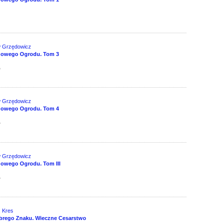
w Grzędowicz
dowego Ogrodu. Tom 3
д
w Grzędowicz
dowego Ogrodu. Tom 4
д
w Grzędowicz
owego Ogrodu. Tom III
д
. Kres
brego Znaku. Wieczne Cesarstwo