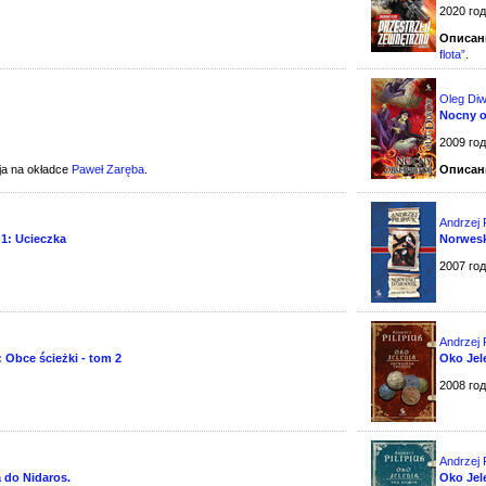
2020 го
Описан
flota”
.
Oleg Di
Nocny o
2009 го
cja na okładce
Paweł Zaręba
.
Описан
Andrzej P
 1: Ucieczka
Norwesk
2007 го
Andrzej P
 Obce ścieżki - tom 2
Oko Jel
2008 го
Andrzej P
 do Nidaros.
Oko Jel