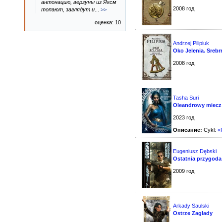
антонацию, верзуны из Яксм
2008 год
топают, заглядут и
...
>>
оценка: 10
Andrzej Pilipiuk
Oko Jelenia. Srebr
2008 год
Tasha Suri
Oleandrowy miecz
2023 год
Описание:
Cykl:
«
Eugeniusz Dębski
Ostatnia przygoda
2009 год
Arkady Saulski
Ostrze Zagłady