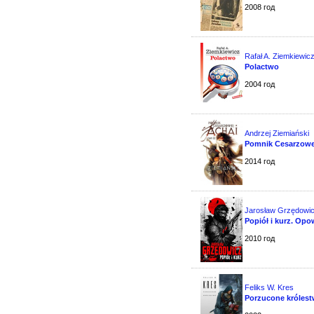
2008 год
Rafał A. Ziemkiewic
Polactwo
2004 год
Andrzej Ziemiański
Pomnik Cesarzowej
2014 год
Jarosław Grzędowi
Popiół i kurz. Op
2010 год
Feliks W. Kres
Porzucone króles