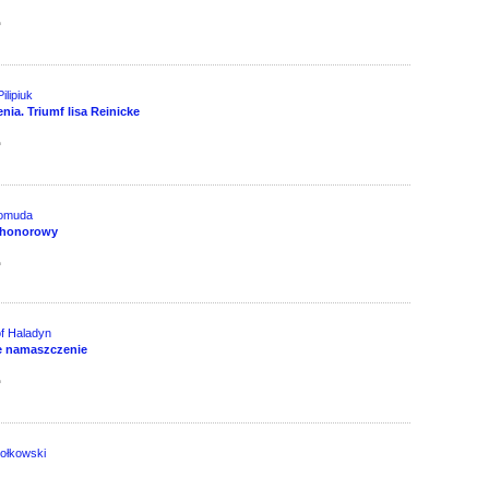
д
ilipiuk
nia. Triumf lisa Reinicke
д
omuda
 honorowy
д
f Haladyn
e namaszczenie
д
ołkowski