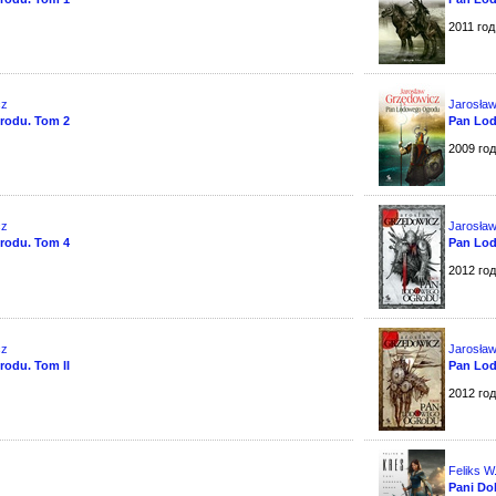
2011 год
cz
Jarosła
rodu. Tom 2
Pan Lo
2009 го
cz
Jarosła
rodu. Tom 4
Pan Lo
2012 го
cz
Jarosła
odu. Tom II
Pan Lod
2012 го
Feliks W
Pani Do