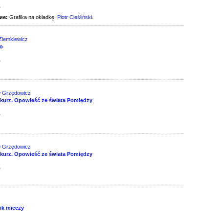
д
ие:
Grafika na okładkę:
Piotr Cieśliński
.
 Ziemkiewicz
wo
д
w Grzędowicz
i kurz. Opowieść ze świata Pomiędzy
д
w Grzędowicz
i kurz. Opowieść ze świata Pomiędzy
д
e
ik mieczy