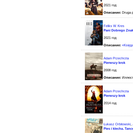
2021 год
Описание:
Druga p
Feliks W. Kres
Pani Dobrego Znak
2021 год
Описание:
«Księga
Adam Przechrzta
Pierwszy krok
2008 год
Описание:
Иллюст
Adam Przechrzta
Pierwszy krok
2014 год
Łukasz Orbitowski
,
Pies i klecha. Tanc