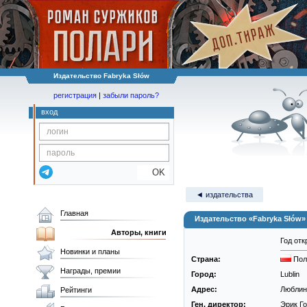
Издательство Fabryka Słów
регистрация
|
забыли пароль?
вход
OK
◄ издательства
Главная
Издательство «Fabryka Słów»
Авторы, книги
Год отк
Новинки и планы
Страна:
По
Награды, премии
Город:
Lublin
Адрес:
Люблин,
Рейтинги
Ген. директор:
Эрик Г