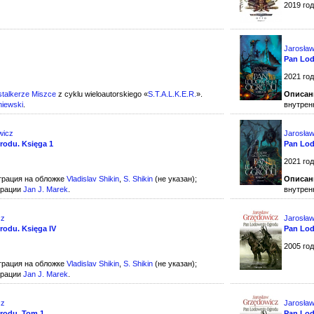
2019 го
Jarosła
Pan Lod
2021 го
stalkerze Miszce
z cyklu wieloautorskiego «
S.T.A.L.K.E.R.
».
Описан
niewski
.
внутрен
wicz
Jarosła
odu. Księga 1
Pan Lod
2021 го
рация на обложке
Vladislav Shikin
,
S. Shikin
(не указан);
Описан
трации
Jan J. Marek
.
внутрен
cz
Jarosła
odu. Księga IV
Pan Lo
2005 го
рация на обложке
Vladislav Shikin
,
S. Shikin
(не указан);
трации
Jan J. Marek
.
cz
Jarosła
rodu. Tom 1
Pan Lo