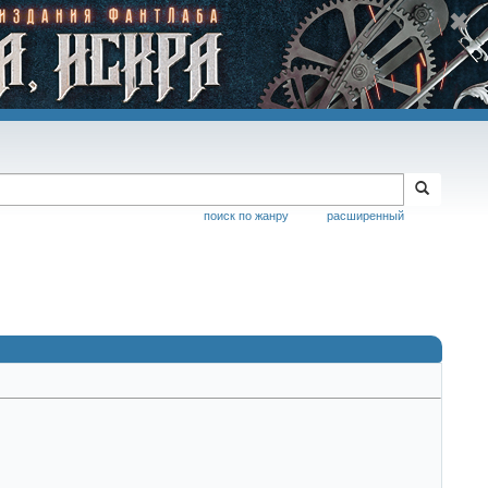
поиск по жанру
расширенный