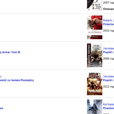
2007 го
Описан
z
Rafał A.
Polact
2010 го
Jarosła
 Achai. Tom III
Popiół 
2006 го
cz
Jarosła
owieść ze świata Pomiędzy
Popiół 
2012 го
Kel Kad
two
Powiern