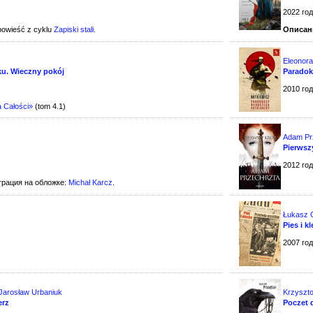
2022 го
owieść z cyklu
Zapiski stali
.
Описан
Eleonora
u. Wieczny pokój
Paradok
2010 го
 Całości»
(tom 4.1)
Adam Pr
Pierwsz
2012 го
рация на обложке:
Michał Karcz
.
Łukasz 
Pies i 
2007 го
Jarosław Urbaniuk
Krzyszto
erz
Poczet 