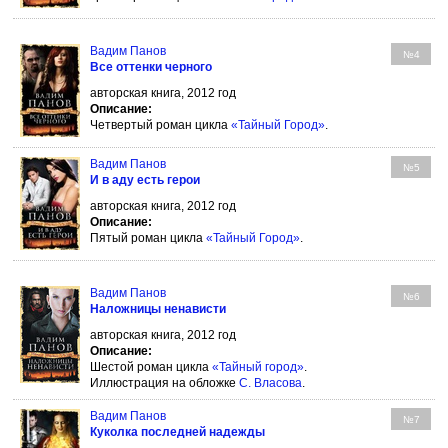
Вадим Панов
№4
Все оттенки черного
авторская книга, 2012 год
Описание:
Четвертый роман цикла
«Тайный Город»
.
Вадим Панов
№5
И в аду есть герои
авторская книга, 2012 год
Описание:
Пятый роман цикла
«Тайный Город»
.
Вадим Панов
№6
Наложницы ненависти
авторская книга, 2012 год
Описание:
Шестой роман цикла
«Тайный город»
.
Иллюстрация на обложке
С. Власова
.
Вадим Панов
№7
Куколка последней надежды