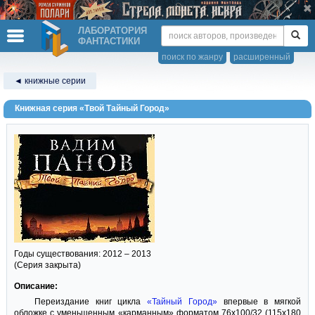
ЛАБОРАТОРИЯ
ФАНТАСТИКИ
поиск по жанру
расширенный
◄ книжные серии
Книжная серия «Твой Тайный Город»
Годы существования: 2012 – 2013
(Серия закрыта)
Описание:
Переиздание книг цикла
«Тайный Город»
впервые в мягкой
обложке с уменьшенным «карманным» форматом 76x100/32 (115x180