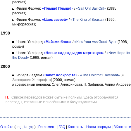
рассказ)
Филип Фармер
«Плыви! Плыви!»
/
«Sail On! Sail On!»
(1995,
рассказ)
Филип Фармер
«Царь зверей»
/
«The King of Beasts»
(1995,
микрорассказ)
1998
Чарлз Уилфорд
«Майами-блюз»
/
«Kiss Your Ass Good-Bye»
(1998,
роман)
Чарлз Уилфорд
«Новые надежды для мертвецов»
/
«New Hope for
the Dead»
(1998, роман)
2000
Роберт Ладлэм
«Завет Холкрофта»
/
«The Holcroft Covenant»
[=
Завещание Холкрофта]
(2000, роман)
// совместный перевод: Олег Алякринский, П. Зафиров, Алина Андреев
Список переводов может быть не полным. Здесь отображаются
переводы, связанные с внесёнными в базу изданиями.
О сайте
(
eng
,
fra
,
укр
) |
Регламент
|
FAQ
|
Контакты
|
Наши награды
|
ВКонтакте