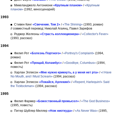
Микеланджело Антониони
«Крупным планом»
/
«Крупным
планом»
(1992, киносценарий)
1993
Стивен Кинг
«Свечение. Том 2»
/
«The Shining»
(1993, роман)
// совместный перевод: Николай Агаянц, Павел Зарифов
Роджер Желязны
«Страсть коллекционера»
/
«Collector's Fever»
(1993, рассказ)
1994
Филип Рот
«Болезнь Портного»
/
«Portnoy's Complaint»
(1994,
роман)
Филип Рот
«Прощай, Коламбус»
/
«Goodbye, Columbus»
(1994,
повесть)
Харлан Эллисон
«Мне нужно крикнуть, а у меня нет рта»
/
«I Have
No Mouth, and I Must Scream»
(1994, рассказ)
Харлан Эллисон
«Покайся, Арлекин!»
/
«Repent, Harlequin!» Said
the Ticktockman»
(1994, рассказ)
1995
Филип Фармер
«Божественный промысел»
/
«The God Business»
(1995, повесть)
Питер Шуйлер Миллер
«Нож ниоткуда»
/
«As Never Was»
(1995,