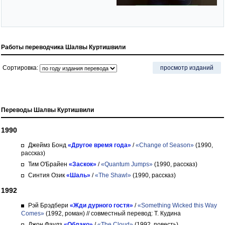
Работы переводчика Шалвы Куртишвили
Сортировка:
просмотр изданий
Переводы Шалвы Куртишвили
1990
Джеймз Бонд
«Другое время года»
/
«Change of Season»
(1990,
рассказ)
Тим О'Брайен
«Заскок»
/
«Quantum Jumps»
(1990, рассказ)
Синтия Озик
«Шаль»
/
«The Shawl»
(1990, рассказ)
1992
Рэй Брэдбери
«Жди дурного гостя»
/
«Something Wicked this Way
Comes»
(1992, роман)
// совместный перевод: Т. Кудина
Джон Фаулз
«Облако»
/
«The Cloud»
(1992, повесть)