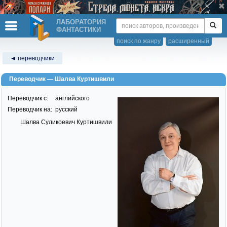
ЛАБОРАТОРИЯ
ФАНТАСТИКИ
поиск по жанру
расширенный
◄ переводчики
Переводчик — Шалва Куртишвили
Переводчик c:
английского
Переводчик на:
русский
Шалва Суликоевич Куртишвили