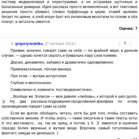
систему модернизируя и перестраивая, а не устраивая шуточные и
балаганные демарши. Идея рассказа просто великолепная, а вот текстовое
решение просто убивает, словно буффонада в цирке, этакий арлекин
бегает по арене, а злой клоун бьет его резиновым молотком по голове и оба
плачут, а читатель смеется.
Оценка:
7
[
6
]
grigoriynedelko
,
27 октября 2014 г.
Премии, конечно, говорят сами за себя — по крайней мере, в данном
случае, — однако хочется сказать и буквально пару слов помимо.
Дерзко, динамично, забавно и драматично одновременно.
Привлекательная, тёплая манера.
При этом — жуткая антиутопия.
Глубоко и многозначно.
Символично и, извините, постмодернистично...
...Вообще же Эллисон — моя давняя «любовь», к которой я шёл долго.
:)) Ну, два рассказа-подражания-продолжения-фанфика по этому
произведению говорят сами за себя.
Если же кратко обобщить: читать; хотя бы для того, чтобы составить
собственное мнение. И чтобы знать — такие писатели и такие тексты есть!
А что жестковато... ну, так не хрящ, и потом, у Х. Э. имеются в наличии
гораздо более мрачные и жуткие вещи. Впрочем, самый титулованный
фантаст, никуда не денешься. :)