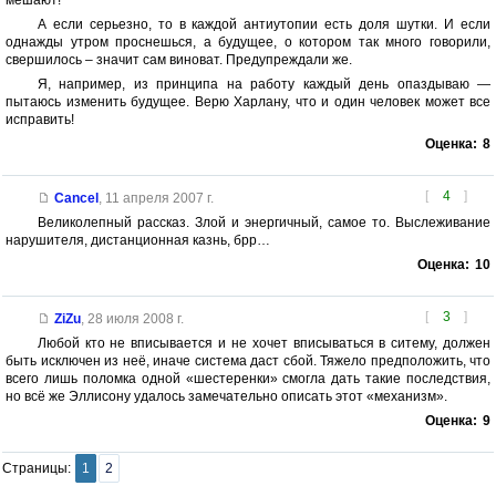
мешают!
А если серьезно, то в каждой антиутопии есть доля шутки. И если
однажды утром проснешься, а будущее, о котором так много говорили,
свершилось – значит сам виноват. Предупреждали же.
Я, например, из принципа на работу каждый день опаздываю —
пытаюсь изменить будущее. Верю Харлану, что и один человек может все
исправить!
Оценка:
8
[
4
]
Cancel
,
11 апреля 2007 г.
Великолепный рассказ. Злой и энергичный, самое то. Выслеживание
нарушителя, дистанционная казнь, брр…
Оценка:
10
[
3
]
ZiZu
,
28 июля 2008 г.
Любой кто не вписывается и не хочет вписываться в ситему, должен
быть исключен из неё, иначе система даст сбой. Тяжело предположить, что
всего лишь поломка одной «шестеренки» смогла дать такие последствия,
но всё же Эллисону удалось замечательно описать этот «механизм».
Оценка:
9
Страницы:
1
2