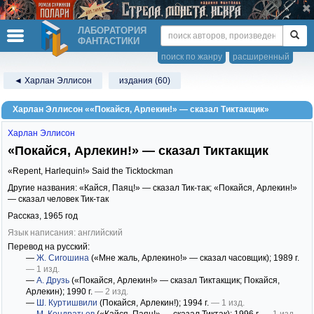
ЛАБОРАТОРИЯ
ФАНТАСТИКИ
поиск по жанру
расширенный
◄ Харлан Эллисон
издания (60)
Харлан Эллисон ««Покайся, Арлекин!» — сказал Тиктакщик»
Харлан Эллисон
«Покайся, Арлекин!» — сказал Тиктакщик
«Repent, Harlequin!» Said the Ticktockman
Другие названия: «Кайся, Паяц!» — сказал Тик-так; «Покайся, Арлекин!»
— сказал человек Тик-так
Рассказ,
1965
год
Язык написания: английский
Перевод на русский:
—
Ж. Сигошина
(«Мне жаль, Арлекино!» — сказал часовщик)
; 1989 г.
— 1 изд.
—
А. Друзь
(«Покайся, Арлекин!» — сказал Тиктакщик; Покайся,
Арлекин)
; 1990 г.
— 2 изд.
—
Ш. Куртишвили
(Покайся, Арлекин!)
; 1994 г.
— 1 изд.