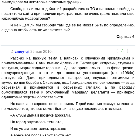
ликвидировали некоторые полезные функции.
Свободны ли мы от действий разработчиков ПО и насколько свободны
посетители сайта при наличии пристрастных, не очень грамотных или еще
каких-нибудь модераторов?
И не ищем ли мы свободу там, где ее не может быть по определению,
а где она якобы есть не «иллюзия» ли?
Оценка:
6
[
8
]
zmey-uj
,
29 мая 2010 г.
Рассказ на важную тему, а написан с клоунскими кривляньями и
приплясываниями. Сами имена: Арлекин и Тиктакщик, «слухачи, стукачи и
топтуны», мармеладные горошки... Да, это оригинально — на фоне грозно-
предупреждающих, а то и до тошноты устрашающих (как «1984»)
антиутопий. Даже приподнимает настроение, внушает оптимизм и
мужество для борьбы с Системой, но... Гражданское неповиновение — вещь
серьезная и применяется в серьезных случаях, а по рассказу
обмочившаяся тетка и отключенный Маршалл Делаганти — примерно
одинаковые жертвы обстоятельств.
Но написано хорошо, не поспоришь. Герой изменил «самую малость»,
но мысль о том, что все может быть иначе, уже поселилась в головах.
«А клубы дыма в воздухе дрожали,
На город опускалась темнота,
И по углам шептались горожане —
А ересь все росла из уст в уста.»(с)