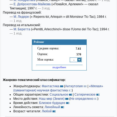
—
М. Кондратьев
(«Кайся, Паяц!» — сказал Тиктак)
; 1996 г.
— 1 изд.
—
Е. Доброхотова-Майкова
(«Покайся, Арлекин!» — сказал
Тиктакщик)
; 1997 г.
— 3 изд.
Перевод на французский:
—
М. Ледере
(« Repens-toi, Arlequin » dit Monsieur Tic-Tac)
; 1984 г.
— 1 изд.
Перевод на итальянский:
—
М. Беретта
(«Pentiti, Arlecchino!» disse l'Uomo del Tic-Tac)
; 1994 г.
— 1 изд.
Рейтинг
Средняя оценка:
7.61
Оценок:
570
Моя оценка:
-
подробнее
Жанрово-тематический классификатор:
Жанры/поджанры:
Фантастика
(
Антиутопия
|
«Мягкая»
(гуманитарная) научная фантастика
)
Общие характеристики:
Социальное
|
Сатирическое
Место действия:
Наш мир (Земля)
(
Не определено
)
Время действия:
Близкое будущее
Линейность сюжета:
Линейный
Возраст читателя:
Любой