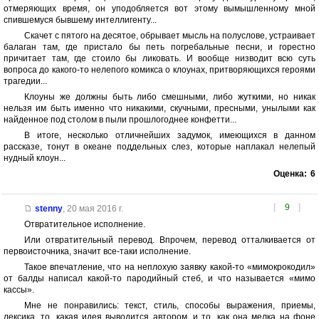
отмеряющих время, он уподобляется вот этому вымышленному мной
спившемуся бывшему интеллигенту...
Скачет с пятого на десятое, обрывает мысль на полуслове, устраивает
балаган там, где пристало бы петь погребальные песни, и горестно
причитает там, где стоило бы ликовать. И вообще низводит всю суть
вопроса до какого-то нелепого комикса о клоунах, притворяющихся героями
трагедии...
Клоуны же должны быть либо смешными, либо жуткими, но никак
нельзя им быть именно что никакими, скучными, пресными, унылыми как
найденное под столом в пыли прошлогоднее конфетти...
В итоге, несколько отличнейших задумок, имеющихся в данном
рассказе, тонут в океане поддельных слез, которые наплакал нелепый
нудный клоун...
Оценка:
6
[
9
]
stenny
,
20 мая 2016 г.
Отвратительное исполнение.
Или отвратительный перевод. Впрочем, перевод отталкивается от
первоисточника, значит все-таки исполнение.
Такое впечатление, что на неплохую заявку какой-то «мимокрокодил»
от балды написал какой-то пародийный стеб, и что называется «мимо
кассы».
Мне не понравились: текст, стиль, способы выражения, приемы,
лексика, то, какая идея выводится автором, и то, как она мелка на фоне