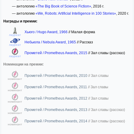
— антологию
«The Big Book of Science Fiction»
, 2016 г.
— антологию
«We, Robots: Artificial Intelligence in 100 Stories»
, 2020 г.
Награды и премии:
Хьюго / Hugo Award, 1966
//
Малая форма
лауреат
Небьюла / Nebula Award, 1965
//
Рассказ
лауреат
Прометей / Prometheus Awards, 2015
//
Зал славы (рассказ)
лауреат
Номинации на премии:
Прометей / Prometheus Awards, 2010
//
Зал славы
номинант
Прометей / Prometheus Awards, 2011
//
Зал славы
номинант
Прометей / Prometheus Awards, 2012
//
Зал славы
номинант
Прометей / Prometheus Awards, 2013
//
Зал славы (рассказ)
номинант
Прометей / Prometheus Awards, 2014
//
Зал славы (рассказ)
номинант