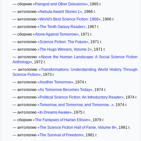
— сборник
«Paingod and Other Delusions»
, 1965 г.
— антологию
«Nebula Award Stories 1»
, 1966 г.
— антологию
«World's Best Science Fiction: 1966»
, 1966 г.
— антологию
«The Tenth Galaxy Reader»
, 1967 г.
— сборник
«Alone Against Tomorrow»
, 1971 г.
— антологию
«Science Fiction: The Future»
, 1971 г.
— антологию
«The Hugo Winners, Volume 2»
, 1971 г.
— антологию
«Above the Human Landscape: A Social Science Fiction
Anthology»
, 1972 г.
— антологию
«Transformations: Understanding World History Through
Science Fiction»
, 1973 г.
— антологию
«Another Tomorrow»
, 1974 г.
— антологию
«As Tomorrow Becomes Today»
, 1974 г.
— антологию
«Political Science Fiction: An Introductory Reader»
, 1974 г.
— антологию
«Tomorrow, and Tomorrow, and Tomorrow...»
, 1974 г.
— антологию
«In Dreams Awake»
, 1975 г.
— сборник
«The Fantasies of Harlan Ellison»
, 1979 г.
— антологию
«The Science Fiction Hall of Fame, Volume III»
, 1981 г.
— антологию
«The Survival of Freedom»
, 1981 г.