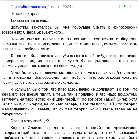
[
8
]
pontifexmaximus
,
1 марта 2024 г.
Покайся, Харлан...
Так сказал читатель...
Допустим, захотелось бы мне побольше узнать о философских
воззрениях Сигера Брабантского...
Почему именно насчет Сигера встало в охотничью стойку мое
любопытство, сказать могу лишь то, что это имя неведомым мне образом
выплыло из глубин памяти...
Так вот мог бы я поискать в глубинах сети какой-нибудь очерк его жизни
и мировоззрения, из которого получил бы за умеренное количество
времени умеренное количество информации...
А мог бы пойти в пивную, где обретается уволенный с работы вечно
пьяный кандидат философских наук, чтобы он мне растолковал честь по
чести насчет этого стародавнего схоласта...
И услышал бы о том, что пиво здесь вечно не доливают, и о том, что
жена его все время пилит, а теща так и подавно, и что надо по-другому
взглянуть на творчество Янки Дягилевой, и что вот этот самый Сигер, хотя
черт с ним, с Сигером, не до него теперь, а вот ты послушай, что говорил
Мамардашвили о... забыл, что он там говорил...но о Сигере твоем он не
говорил точно...
Это я к чему вообще?
Харлан Эллисон вроде как автор топовый, но чрезвычайно
раздражающий тем, что пытаясь поведать миру о такой серьезной
проблеме как превращение человека в жертву диктатуры устройств,