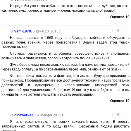
И вроде бы уже тема избитая, хотя от этого не менее глубокая, но зато
как точно, ёмко, сочно, а главное — очень красиво написано! Браво!
Оценка:
10
[
4
]
vam-1970
,
5 декабря 2016 г.
Написан рассказ в 1965 году -а обсуждают сейчас и обсуждают с
разных точек зрения. Через полстолетия!!! Значит задел этой темой
Эллисон бытиё.
Система, развиваясь и углубляясь, совершенствуясь и улучшаясь,
возвышаясь и главенствуя, способна угробить любое начинание.
Жуть берёт, когда несогласных с системой и даже мелких нарушителей
через кардиоплату , а по современному через Чип, отключают от жизни.
Фантаст -писатель на то и фантаст, что должен будущее предвидеть
по -научному. Проанализируйте все достижения техники и науки последних
десятилетий и одновременно использование бюрократией этих
достижений для управления обществом. И где-то у вас сойдётся — что вы
никогда бы и не хотели слышать и видеть реализацию.
Оценка:
10
[
4
]
cineworker
,
16 ноября 2012 г.
Я, вот, тоже считаю, что всяких хохмачей надо того... В реестр
запрещенных сайтов. А то моду взяли... Серьезным людям работать