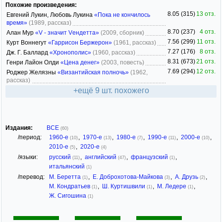
Похожие произведения:
8.05 (315)
13 отз.
Евгений Лукин, Любовь Лукина
«Пока не кончилось
время»
(1989, рассказ)
8.70 (237)
4 отз.
Алан Мур
«V - значит Vендетта»
(2009, сборник)
7.56 (299)
11 отз.
Курт Воннегут
«Гаррисон Бержерон»
(1961, рассказ)
7.27 (176)
8 отз.
Дж. Г. Баллард
«Хронополис»
(1960, рассказ)
8.31 (673)
21 отз.
Генри Лайон Олди
«Цена денег»
(2003, повесть)
7.69 (294)
12 отз.
Роджер Желязны
«Византийская полночь»
(1962,
рассказ)
+ещё 9 шт. похожего
Издания:
ВСЕ
(60)
/период:
1960-е
,
1970-е
,
1980-е
,
1990-е
,
2000-е
,
(10)
(13)
(7)
(11)
(10)
2010-е
,
2020-е
(5)
(4)
/языки:
русский
,
английский
,
французский
,
(11)
(47)
(1)
итальянский
(1)
/перевод:
М. Беретта
,
Е. Доброхотова-Майкова
,
А. Друзь
,
(1)
(3)
(2)
М. Кондратьев
,
Ш. Куртишвили
,
М. Ледере
,
(1)
(1)
(1)
Ж. Сигошина
(1)