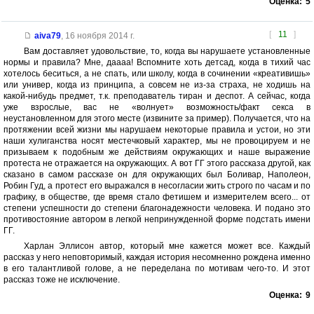
Оценка:
5
[
11
]
aiva79
,
16 ноября 2014 г.
Вам доставляет удовольствие, то, когда вы нарушаете установленные
нормы и правила? Мне, даааа! Вспомните хоть детсад, когда в тихий час
хотелось беситься, а не спать, или школу, когда в сочинении «креативишь»
или универ, когда из принципа, а совсем не из-за страха, не ходишь на
какой-нибудь предмет, т.к. преподаватель тиран и деспот. А сейчас, когда
уже взрослые, вас не «волнует» возможность/факт секса в
неустановленном для этого месте (извините за пример). Получается, что на
протяжении всей жизни мы нарушаем некоторые правила и устои, но эти
наши хулиганства носят местечковый характер, мы не провоцируем и не
призываем к подобным же действиям окружающих и наше выражение
протеста не отражается на окружающих. А вот ГГ этого рассказа другой, как
сказано в самом рассказе он для окружающих был Боливар, Наполеон,
Робин Гуд, а протест его выражался в несогласии жить строго по часам и по
графику, в обществе, где время стало фетишем и измерителем всего... от
степени успешности до степени благонадежности человека. И подано это
противостояние автором в легкой непринужденной форме подстать имени
ГГ.
Харлан Эллисон автор, который мне кажется может все. Каждый
рассказ у него неповторимый, каждая история несомненно рождена именно
в его талантливой голове, а не переделана по мотивам чего-то. И этот
рассказ тоже не исключение.
Оценка:
9