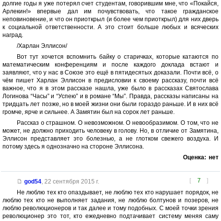
долгие годы я уже потерял счет студентам, говорившим мне, что «Покайся,
Арлекин!» впервые дал им почувствовать, что такое гражданское
неповиновение, и что он приоткрыл (и более чем приоткрыл) для них дверь
к социальной ответственности. А это стоит больше любых и всяческих
наград.
/Харлан Эллисон/
Вот тут хочется вспомнить байку о старичках, которые катаются по
математическим конференциям и после каждого доклада встают и
заявляют, что у нас в Союзе это ещё в пятидесятых доказали. Почти всё, о
чём пишет Харлан Эллисон в предисловии к своему рассказу, почти всё
важное, что я в этом рассказе нашла, уже было в рассказах Святослава
Логинова “Часы” и “Успею” и в романе “Мы”. Правда, рассказы написаны на
тридцать лет позже, но в моей жизни они были гораздо раньше. И в них всё
громче, ярче и сильнее. А Замятин был на сорок лет раньше.
Рассказ о страшном. О невозможном. О невообразимом. О том, что не
может, не должно приходить человеку в голову. Но, в отличие от Замятина,
Эллисон представляет это болезнью, а не глотком свежего воздуха. И
потому здесь я однозначно на стороне Эллисона.
Оценка:
нет
[
7
]
god54
,
22 сентября 2015 г.
Не люблю тех кто опаздывает, не люблю тех кто нарушает порядок, не
люблю тех кто не выполняет задания, не люблю болтунов и позеров, не
люблю революционеров и так далее и тому подобных. С моей точки зрения
революционер это тот, кто ежедневно подтачивает систему меняя саму