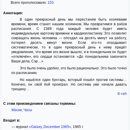
Всего проголосовало:
103
Аннотация:
В один прекрасный день мы перестанем быть хозяевами
времени, время станет нашим хозяином. Мы превратимся в рабов
расписания. С 2389 года каждый человек будет иметь
индивидуальную карточку времени и кардиопластинку. Это позволит
сокращать жизнь человека — опоздал на десять минут на работу,
потерял десять минут жизни. Если кто-то опаздывает
систематически, то в один прекрасный день к нему придёт
уведомление, что время его жизни вышло, и в понедельник он будет
«отключён», его сердце остановится. «До понедельника закончите
Ваши дела, Сэр…»
Это было очень удобно, это было рационально. Это было точно
по расписанию.
Но нашёлся один бунтарь, который пошёл против системы…
Конечно, он свой бой проиграл. Но система уже начала давать
трещину…
©
ceh
С этим произведением связаны термины:
Маски
;
Часы
Входит в:
— журнал
«Galaxy, December 1965»
, 1965 г.