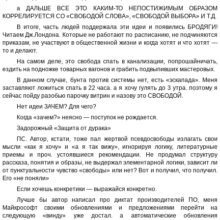
а ДАЛЬШЕ ВСЕ ЭТО КАКИМ-ТО НЕПОСТИЖИМЫМ ОБРАЗОМ
КОРРЕЛИРУЕТСЯ СО «СВОБОДОЙ СЛОВА», «СВОБОДОЙ ВЫБОРА» И Т.Д.
В итоге, часть людей поддержала эти идеи и появились БРОДЯГИ!
Читаем Дж.Лондона. Которые не работают по расписанию, не подчиняются
приказам, не участвуют в общественной жизни и когда хотят и что хотят —
то и делают.
На самом деле, это свобода спать в канализации, попрошайничать,
ездить на подножке товарных вагонов и грабить подвыпивших мастеровых.
В данном случае, бунта против системы нет, есть «эскапада». Меня
заставляют ложиться спать в 22 часа. а я хочу гулять до 3 утра. поэтому я
сейчас пойду разобью парочку витрин и назову это СВОБОДОЙ.
Нет идеи ЗАЧЕМ? Для чего?
Когда «зачем?» неясно — поступок не рождается.
Задорожный «Защита от дурака»
ПС. Автор, кстати, тоже пал жертвой псевдосвободы излагать свои
мысли «как я хочу» и «а я так вижу», игнорируя логику, литературные
приемы и проч. устоявшиеся рекомендации. Не продумал структуру
рассказа, понятия и образы, не выдержал элементарной логики, зависит ли
от пунктуальности чувство «свободы» или нет? Вот и получил, что получил.
Его «не поняли»
Если хочешь конкретики — выражайся конкретно.
Лучше бы автор написал про диктат производителей ПО, меня
Майкрософт своими обновлениями и предложениями перейти на
следующую «винду» уже достал. а автоматические обновления