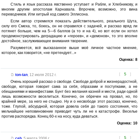
Стиль и язык рассказа явственно уступает и Рабле, и Хлебникову, и
многим другим апостолам Карнавала. Впрочем, возможно, это вина
переводчиков. Или хитрый ход самого Эллисона.
Если автор стремился показать действительного, реального Шута,
силу его Смеха, то, боюсь, он не справился с задачей, и рассказ вряд ли
потянет больше, чем на 5—6 баллов (а то и на 4), но вот если он хотел
продемонстрировать деградацию и «героев», и «демонов», то это вполне
достойное, заслуживающее внимания творение.
Разумеется, всё высказанное выше моё личное частное мнение,
которое, как говорится, «не претендует...»
Оценка:
8
[
5
]
ton-tan
,
12 июля 2012 г.
Очень хороший рассказ о свободе. Свободе доброй и жизнерадостной,
свободе, которая говорит сама за себя, образами и поступками, а не
обещаниями и манифестами. Бунт без желания казней и мести, ради одной
лишь возможности веселиться. Конечно, он обречен на провал, но, по
крайней мере, за него не стыдно. Ну и о несвободе этот рассказ, конечно,
тоже. Глупой, абсурдной, которая довела себя до такого состояния, что
мельчайшее неповиновение приводит чуть ли не к катастрофе. Веселье
против распорядка. Конец 60-х на носу, куда деваться.
Оценка:
10
[
5
]
ceh
,
5 марта 2006 г.