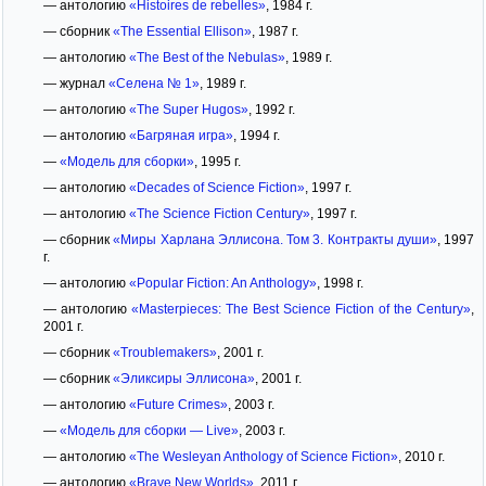
— антологию
«Histoires de rebelles»
, 1984 г.
— сборник
«The Essential Ellison»
, 1987 г.
— антологию
«The Best of the Nebulas»
, 1989 г.
— журнал
«Селена № 1»
, 1989 г.
— антологию
«The Super Hugos»
, 1992 г.
— антологию
«Багряная игра»
, 1994 г.
—
«Модель для сборки»
, 1995 г.
— антологию
«Decades of Science Fiction»
, 1997 г.
— антологию
«The Science Fiction Century»
, 1997 г.
— сборник
«Миры Харлана Эллисона. Том 3. Контракты души»
, 1997
г.
— антологию
«Popular Fiction: An Anthology»
, 1998 г.
— антологию
«Masterpieces: The Best Science Fiction of the Century»
,
2001 г.
— сборник
«Troublemakers»
, 2001 г.
— сборник
«Эликсиры Эллисона»
, 2001 г.
— антологию
«Future Crimes»
, 2003 г.
—
«Модель для сборки — Live»
, 2003 г.
— антологию
«The Wesleyan Anthology of Science Fiction»
, 2010 г.
— антологию
«Brave New Worlds»
, 2011 г.