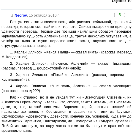
Оценка:
10
[
5
]
Necrov
,
15 октября 2016 г.
Раз уж есть такая возможность, ибо рассказ небольшой, сравнил 4
перевода, которые смог найти в интернете. Список выстроил по принципу
удачности перевода. Первые две позиции наилучшим образом передают
карнавальную сущность Арлекина-Паяца, третья несколько уступает им, а
четвёртая вяло и скупо пересказывает сюжет, опуская важные для
структуры рассказа повторы:
1. Харлан Эллисон. «Кайся, Паяц!» — сказал Тиктак» (рассказ, перевод
М. Кондратьев);
2. Харлан Эллисон. «Покайся, Арлекин!» — сказал Тиктакщик»
(рассказ, перевод Е. Доброхотовой-Майковой);
3. Харлан Эллисон. «Покайся, Арлекин!» (рассказ, перевод Ш.
Куртишвили) (?);
4. Харлан Эллисон. «Мне жаль, Арлекин!» — сказал часовщик»
(рассказ, перевод ???).
Как ни странно, но я не увидел тут ни «Всемогущей Системы», ни
«Великого Героя-Разрушителя». Это, скорее, закат Системы, не Сисетемы
даже, а, так, мелкой системки. Впрочем, герой, противостоящий ей
настолько же мелок и бесталанен в сравнении с теми же Шутами,
Скоморохами «древности», древности, конечно же, условной. Куда ему до
знаменитых Гаргантюа, Пантагрюэля, до Скомороха из «Андрея Рублёва»!
Любой из них шутя, за пару часов разметал бы в пух и прах всё это
времяпоклонство.