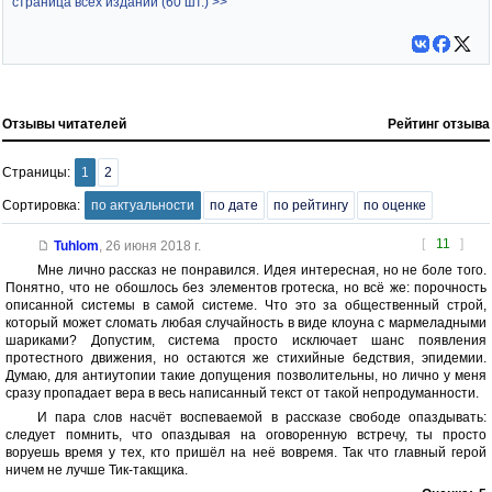
страница всех изданий (60 шт.) >>
Отзывы читателей
Рейтинг отзыва
Страницы:
1
2
Сортировка:
по актуальности
по дате
по рейтингу
по оценке
[
11
]
Tuhlom
,
26 июня 2018 г.
Мне лично рассказ не понравился. Идея интересная, но не боле того.
Понятно, что не обошлось без элементов гротеска, но всё же: порочность
описанной системы в самой системе. Что это за общественный строй,
который может сломать любая случайность в виде клоуна с мармеладными
шариками? Допустим, система просто исключает шанс появления
протестного движения, но остаются же стихийные бедствия, эпидемии.
Думаю, для антиутопии такие допущения позволительны, но лично у меня
сразу пропадает вера в весь написанный текст от такой непродуманности.
И пара слов насчёт воспеваемой в рассказе свободе опаздывать:
следует помнить, что опаздывая на оговоренную встречу, ты просто
воруешь время у тех, кто пришёл на неё вовремя. Так что главный герой
ничем не лучше Тик-такщика.