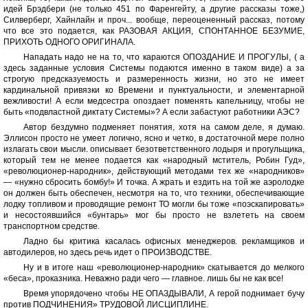
идей Брэдбери (не только 451 по Фаренгейту, а другие рассказы тоже,)
Силверберг, Хайнлайн и проч... вообще, переоцененный рассказ, потому
что все это подается, как РАЗОВАЯ АКЦИЯ, СПОНТАННОЕ БЕЗУМИЕ,
ПРИХОТЬ ОДНОГО ОРИГИНАЛА.
Нападать надо не на то, что караются ОПОЗДАНИЕ И ПРОГУЛЫ, ( а
здесь заданные условия Системы подаются именно в таком виде) а за
строгую предсказуемость и размеренность жизни, но это не имеет
кардинальной привязки ко Времени и пунктуальности, и элементарной
вежливости! А если медсестра опоздает поменять капельницу, чтобы не
быть «подвластной диктату Системы»? А если забастуют работники АЭС?
Автор бездумно подменяет понятия, хотя на самом деле, я думаю.
Эллисон просто не умеет логично, ясно и четко, в достаточной мере полно
излагать свои мысли. описывает безответственного лодыря и прогульщика,
который тем не менее подается как «народный мститель, Робин Гуд»,
«революционер-народник», действующий методами тех же «народников»
— «нужно сбросить бомбу!» И точка. А жрать и ездить на той же аэролодке
он должен быть обеспечен, несмотря на то, что техники, обеспечивающие
лодку топливом и проводящие ремонт ТО могли бы тоже «поэскапировать»
и несостоявшийся «бунтарь» мог бы просто не взлететь на своем
транспортном средстве.
Ладно бы критика касалась офисных менеджеров. рекламщиков и
автодилеров, но здесь речь идет о ПРОИЗВОДСТВЕ.
Ну и в итоге наш «революционер-народник» скатывается до мелкого
«беса», проказника. Неважно ради чего — главное. лишь бы не как все!
Время упорядочено чтобы НЕ ОПАЗДЫВАЛИ, А герой поднимает бучу
против ПОДЧИНЕНИЯ» ТРУДОВОЙ ЛИСЦИПЛИНЕ.