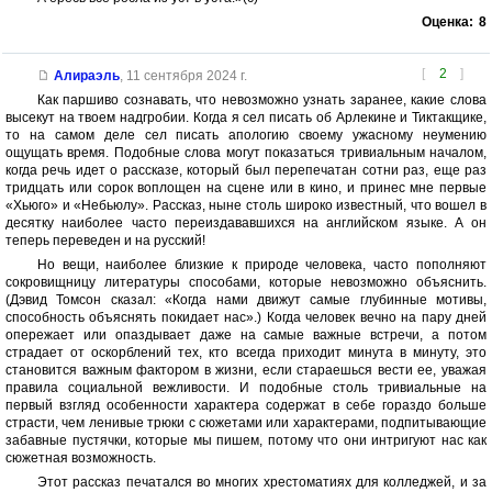
Оценка:
8
[
2
]
Алираэль
,
11 сентября 2024 г.
Как паршиво сознавать, что невозможно узнать заранее, какие слова
высекут на твоем надгробии. Когда я сел писать об Арлекине и Тиктакщике,
то на самом деле сел писать апологию своему ужасному неумению
ощущать время. Подобные слова могут показаться тривиальным началом,
когда речь идет о рассказе, который был перепечатан сотни раз, еще раз
тридцать или сорок воплощен на сцене или в кино, и принес мне первые
«Хьюго» и «Небьюлу». Рассказ, ныне столь широко известный, что вошел в
десятку наиболее часто переиздававшихся на английском языке. А он
теперь переведен и на русский!
Но вещи, наиболее близкие к природе человека, часто пополняют
сокровищницу литературы способами, которые невозможно объяснить.
(Дэвид Томсон сказал: «Когда нами движут самые глубинные мотивы,
способность объяснять покидает нас».) Когда человек вечно на пару дней
опережает или опаздывает даже на самые важные встречи, а потом
страдает от оскорблений тех, кто всегда приходит минута в минуту, это
становится важным фактором в жизни, если стараешься вести ее, уважая
правила социальной вежливости. И подобные столь тривиальные на
первый взгляд особенности характера содержат в себе гораздо больше
страсти, чем ленивые трюки с сюжетами или характерами, подпитывающие
забавные пустячки, которые мы пишем, потому что они интригуют нас как
сюжетная возможность.
Этот рассказ печатался во многих хрестоматиях для колледжей, и за