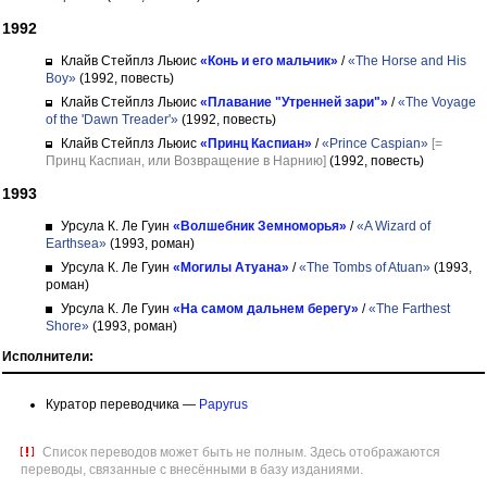
1992
Клайв Стейплз Льюис
«Конь и его мальчик»
/
«The Horse and His
Boy»
(1992, повесть)
Клайв Стейплз Льюис
«Плавание "Утренней зари"»
/
«The Voyage
of the 'Dawn Treader'»
(1992, повесть)
Клайв Стейплз Льюис
«Принц Каспиан»
/
«Prince Caspian»
[=
Принц Каспиан, или Возвращение в Нарнию]
(1992, повесть)
1993
Урсула К. Ле Гуин
«Волшебник Земноморья»
/
«A Wizard of
Earthsea»
(1993, роман)
Урсула К. Ле Гуин
«Могилы Атуана»
/
«The Tombs of Atuan»
(1993,
роман)
Урсула К. Ле Гуин
«На самом дальнем берегу»
/
«The Farthest
Shore»
(1993, роман)
Исполнители:
Куратор переводчика —
Papyrus
Список переводов может быть не полным. Здесь отображаются
переводы, связанные с внесёнными в базу изданиями.