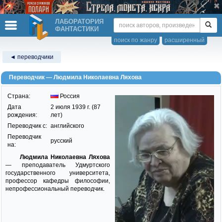
ЛАБОРАТОРИЯ
ФАНТАСТИКИ
поиск по жанру
расширенный
◄ переводчики
Переводчик — Людмила Николаевна Ляхова
Страна:
Россия
Дата
2 июля 1939 г. (87
рождения:
лет)
Переводчик c:
английского
Переводчик
русский
на:
Людмила Николаевна Ляхова
— преподаватель Удмуртского
государственного университета,
профессор кафедры философии,
непрофессиональный переводчик.