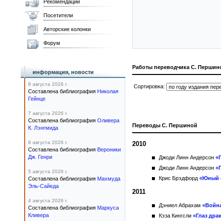
Рекомендации
Посетители
Авторские колонки
Форум
Работы переводчика С. Першин
информация, новости
9 августа 2026 г.
Сортировка:
Составлена библиография
Николая
Гейнце
7 августа 2026 г.
Составлена библиография
Оливера
Переводы С. Першиной
К. Лэнгмида
6 августа 2026 г.
2010
Составлена библиография
Вероники
Дж. Генри
Джоди Линн Андерсон
«
Джоди Линн Андерсон
«
5 августа 2026 г.
Крис Брэдфорд
«Юный с
Составлена библиография
Махмуда
Эль-Сайеда
2011
4 августа 2026 г.
Дэниел Абрахам
«Война
Составлена библиография
Маркуса
Кливера
Кэза Кингсли
«Глаз дра