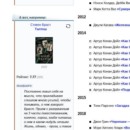
Нэнси Холдер, Дебби В
Марк Котта Ваз
«Сумерк
2012
А вот, например:
Стивен Браст
Джули Кагава
«Железна
Талтош
2014
Артур Конан Дойл
«Как 
Артур Конан Дойл
«Как 
Артур Конан Дойл
«Как 
Артур Конан Дойл
«Как 
Артур Конан Дойл
«Как 
2025
Артур Конан Дойл
«Как 
Рейтинг:
7.77
(285)
Артур Конан Дойл
«Как 
Артур Конан Дойл
«Как 
deadpadre
:
Артур Конан Дойл
«Под
Постоянно ловил себя на
мысли, что прикладываю
2015
слишком много усилий, чтобы
понимать, о чем говорит
Тони Парсонс
«Загадка
Браст. Прием с разорванным
на 3 части повествованием,
2018
конечно, хорош, когда читаешь
Джон Грин
«Черепахи —
о нем в каком-нибудь отзыве.
Жизнь, однако, - проза, и такие
Мэри Хиггинс Кларк
«Вс