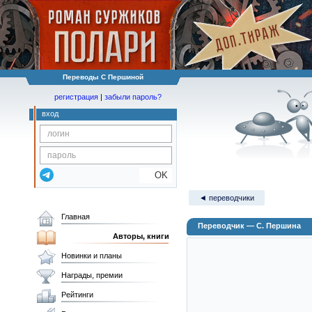
Переводы С Першиной
регистрация
|
забыли пароль?
вход
OK
◄ переводчики
Главная
Переводчик — С. Першина
Авторы, книги
Новинки и планы
Награды, премии
Рейтинги