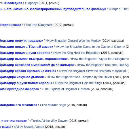
иге
«Наследие»
/
«Legacy»
(2011, роман)
и. Сага. Затмение. Иллюстрированный путеводитель по фильму»
/
«Eclipse: The 
я принцесса»
/
«The Iron Daughter»
(2012, роман)
бригадир получил медаль»
/
«How Brigadier Gerard Won his Medal»
(2014, рассказ)
бригадир попал в Тёмный замок»
/
«How the Brigadier Came to the Castle of Gloom»
(2
бригадир попал в руки короля»
/
«How the King Held the Brigadier»
(2014, рассказ)
бригадир пытался выиграть королевство»
/
«How the Brigadier Played for a Kingdom»
бригадир сражался с маршалом де Комильфо»
/
«How the Brigadier Took the Field Aga
бригадир сразил братьев из Аяччо»
/
«How the Brigadier Slew the Brothers of Ajaccio»
(
бригадира искушал дьявол»
/
«How the Brigadier was Tempted by the Devil»
(2014, рас
бригадиру в руки попал король»
/
«How the Brigadier Held the King»
(2014, рассказ)
виги бригадира Жерара»
/
«The Exploits of Brigadier Gerard»
(2014, сборник)
 лондонского Мясника»
/
«The Murder Bag»
(2015, роман)
 и нет им конца»
/
«Turtles All the Way Down»
(2018, роман)
е сама»
/
«All by Myself, Alone»
(2018, роман)