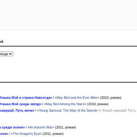
ой
Пташка Мэй и страна Навсегда»
/
«May Bird and the Ever After»
(2010, роман)
Пташка Мэй среди звёзд»
/
«May Bird Among the Stars»
(2010, роман)
амурай. Путь меча»
/
«Young Samurai: The Way of the Sword»
[= Юный самурай: Путь 
 среди осени»
/
«An Autumn War»
(2011, роман)
кона»
/
«The Dragon's Eye»
(2011, роман)