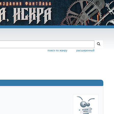
поиск по жанру
расширенный