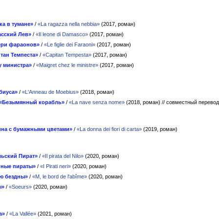
ка в тумане»
/
«La ragazza nella nebbia»
(2017, роман)
сский Лев»
/
«Il leone di Damasco»
(2017, роман)
ери фараонов»
/
«Le figlie dei Faraoni»
(2017, роман)
тан Темпеста»
/
«Capitan Tempesta»
(2017, роман)
у министра»
/
«Maigret chez le ministre»
(2017, роман)
биуса»
/
«L'Anneau de Moebius»
(2018, роман)
«Безымянный корабль»
/
«La nave senza nome»
(2018, роман)
// совместный перевод
на с бумажными цветами»
/
«La donna dei fiori di carta»
(2019, роман)
ьский Пират»
/
«Il pirata del Nilo»
(2020, роман)
рные пираты»
/
«I Pirati neri»
(2020, роман)
аю бездны»
/
«M, le bord de l'abîme»
(2020, роман)
ы»
/
«Soeurs»
(2020, роман)
а»
/
«La Vallée»
(2021, роман)