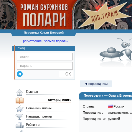
Переводы Ольги Егоровой
регистрация
|
забыли пароль?
вход
OK
◄ переводчики
Главная
Переводчик — Ольга Егоров
Авторы, книги
Страна:
Россия
Новинки и планы
Переводчик c:
итальянского, 
Награды, премии
Переводчик на:
русский
Рейтинги