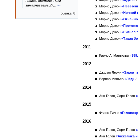
нашего времени". Кем
замалчиваемых?
...
>>
Морис Дрюон
«Невезен
Морис Дрюон
«Ночной 
оценка: 8
Морис Дрюон
«Огненно
Морис Дрюон
«Прежняя
Морис Дрюон
«Сигнал "
Морис Дрюон
«Такая б
2011
Карло А. Мартильи
«999
2012
Джулио Леони
«Закон т
Бернар Миньер
«Лёд»
/
2014
Анн Голон, Серж Голон
«
2015
Франк Тилье
«Головок
2016
Анн Голон, Серж Голон
«
Анн Голон
«Анжелика и