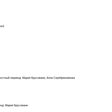
каз)
местный перевод: Мария Брусовани, Алла Серебрянникова
вод: Мария Брусовани