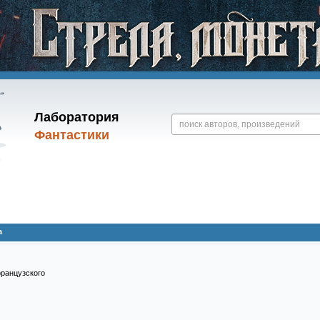
Лаборатория
Фантастики
а
французского