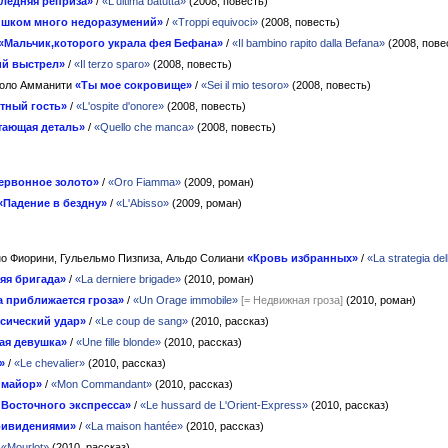
ледняя реприза»
/
«L'ultima batutta»
(2008, повесть)
шком много недоразумений»
/
«Troppi equivoci»
(2008, повесть)
«Мальчик,которого украла фея Бефана»
/
«Il bambino rapito dalla Befana»
(2008, пове
ий выстрел»
/
«Il terzo sparo»
(2008, повесть)
коло Амманити
«Ты мое сокровище»
/
«Sei il mio tesoro»
(2008, повесть)
тный гость»
/
«L'ospite d'onore»
(2008, повесть)
тающая деталь»
/
«Quello che manca»
(2008, повесть)
ервонное золото»
/
«Oro Fiamma»
(2009, роман)
«Падение в бездну»
/
«L'Abisso»
(2009, роман)
о Фиорини, Гульельмо Пизпиза, Альдо Солиани
«Кровь избранных»
/
«La strategia del
яя бригада»
/
«La derniere brigade»
(2010, роман)
а приближается гроза»
/
«Un Orage immobile»
[= Недвижная гроза]
(2010, роман)
сический удар»
/
«Le coup de sang»
(2010, рассказ)
ая девушка»
/
«Une fille blonde»
(2010, рассказ)
»
/
«Le chevalier»
(2010, рассказ)
 майор»
/
«Mon Commandant»
(2010, рассказ)
 Восточного экспресса»
/
«Le hussard de L'Orient-Express»
(2010, рассказ)
ривидениями»
/
«La maison hantée»
(2010, рассказ)
/
«Mourlot»
(2010, рассказ)