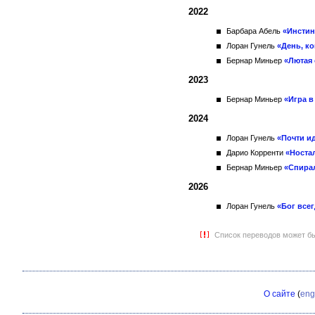
2022
Барбара Абель
«Инстин
Лоран Гунель
«День, ко
Бернар Миньер
«Лютая 
2023
Бернар Миньер
«Игра 
2024
Лоран Гунель
«Почти и
Дарио Корренти
«Носта
Бернар Миньер
«Спира
2026
Лоран Гунель
«Бог всег
Список переводов может бы
О сайте
(
eng