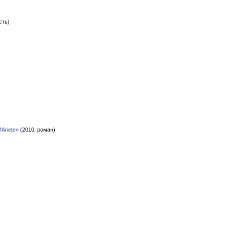
сть)
l'Ariete»
(2010, роман)