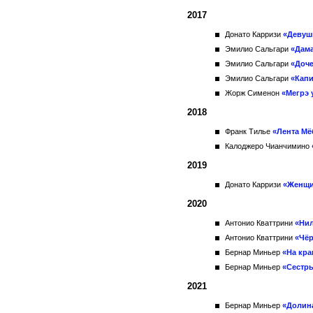
2017
Донато Карризи
«Девуш
Эмилио Сальгари
«Дама
Эмилио Сальгари
«Доч
Эмилио Сальгари
«Капи
Жорж Сименон
«Мегрэ 
2018
Франк Тилье
«Лента Мё
Калоджеро Чианчимино
2019
Донато Карризи
«Женщи
2020
Антонио Кваттрини
«Нил
Антонио Кваттрини
«Чё
Бернар Миньер
«На кр
Бернар Миньер
«Сестр
2021
Бернар Миньер
«Долин