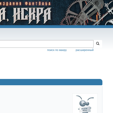
поиск по жанру
расширенный