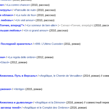
ие»
/
«La contre-chance»
(2010, рассказ)
патруль»
/
«Patrouille de nuit»
(2010, рассказ)
е облако»
/
«La nuée de feu»
(2010, рассказ)
 любовь»
/
«Un vieil amour»
(2010, рассказ)
Гончие, вперед!"»
/
«Le sonneur de ben-aller»
[= Сигнал «Гончие, вперёд!»]
(2010, расс
ольшая любовь»
/
«Un si grand amour»
(2010, рассказ)
. Последний хранитель»
/
«999. L'Ultimo Custode»
(2011, роман)
ени»
/
«La regola delle ombre»
(2012, роман)
«Glacé»
(2012, роман)
Анжелика. Путь в Версаль»
/
«Angélique, le Chemin de Versailles»
(2014, роман)
// сов
ружение»
/
«Vertige»
(2015, роман)
Анжелика и дьяволица»
/
«Angélique et la Démone»
(2016, роман)
// совместный пере
 заговор теней»
/
«Angélique et le Complot des Ombres»
(2016, роман)