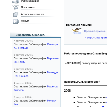
Рекомендации
Посетители
Авторские колонки
Форум
Награды и премии:
Премия Горького /
лауреат
информация, новости
› открыть все пре
7 августа 2026 г.
Составлена библиография
Оливера
К. Лэнгмида
Работы переводчика Ольги Его
6 августа 2026 г.
Составлена библиография
Вероники
Дж. Генри
Сортировка:
5 августа 2026 г.
Составлена библиография
Махмуда
Эль-Сайеда
Переводы Ольги Егоровой
4 августа 2026 г.
Составлена библиография
Маркуса
Кливера
2008
3 августа 2026 г.
Валерио Эванджелисти
Составлена библиография
Моники
Валерио Эванджелисти
Ким