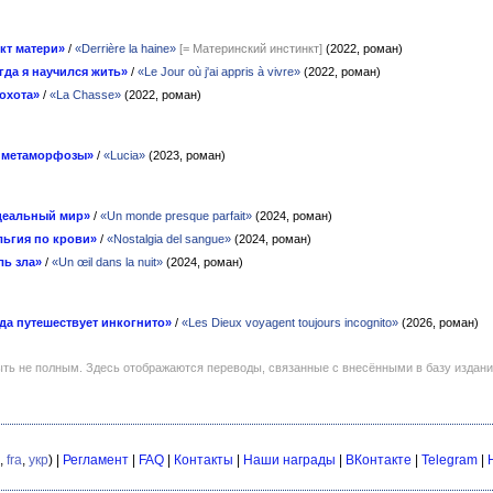
кт матери»
/
«Derrière la haine»
[= Материнский инстинкт]
(2022, роман)
гда я научился жить»
/
«Le Jour où j'ai appris à vivre»
(2022, роман)
охота»
/
«La Chasse»
(2022, роман)
в метаморфозы»
/
«Lucia»
(2023, роман)
деальный мир»
/
«Un monde presque parfait»
(2024, роман)
льгия по крови»
/
«Nostalgia del sangue»
(2024, роман)
ль зла»
/
«Un œil dans la nuit»
(2024, роман)
да путешествует инкогнито»
/
«Les Dieux voyagent toujours incognito»
(2026, роман)
ть не полным. Здесь отображаются переводы, связанные с внесёнными в базу издан
,
fra
,
укр
) |
Регламент
|
FAQ
|
Контакты
|
Наши награды
|
ВКонтакте
|
Telegram
|