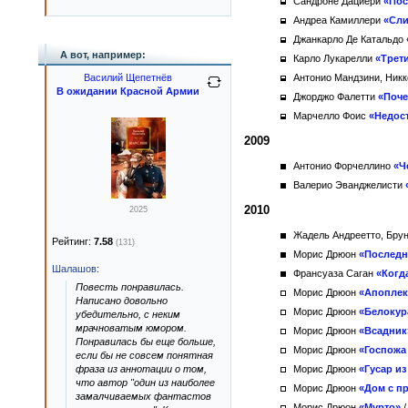
Сандроне Дациери
«Пос
Андреа Камиллери
«Сли
Джанкарло Де Катальдо
А вот, например:
Карло Лукарелли
«Трет
Василий Щепетнёв
Антонио Мандзини, Ник
В ожидании Красной Армии
Джорджо Фалетти
«Поче
Марчелло Фоис
«Недос
2009
Антонио Форчеллино
«Ч
Валерио Эванджелисти
2010
2025
Жадель Андреетто, Брун
Рейтинг:
7.58
(131)
Морис Дрюон
«Последн
Шалашов
:
Франсуаза Саган
«Когд
Повесть понравилась.
Морис Дрюон
«Апоплек
Написано довольно
Морис Дрюон
«Белокур
убедительно, с неким
мрачноватым юмором.
Морис Дрюон
«Всадник
Понравилась бы еще больше,
Морис Дрюон
«Госпожа
если бы не совсем понятная
фраза из аннотации о том,
Морис Дрюон
«Гусар из
что автор "один из наиболее
Морис Дрюон
«Дом с п
замалчиваемых фантастов
Морис Дрюон
«Мурто»