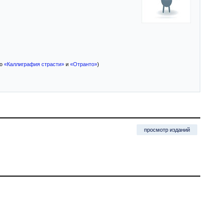
ео
«Каллиграфия страсти»
и
«Отранто»
)
просмотр изданий