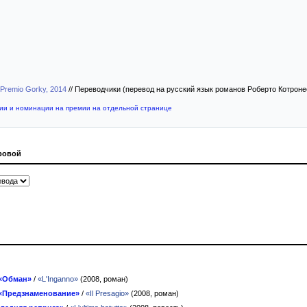
 Premio Gorky, 2014
//
Переводчики (перевод на русский язык романов Роберто Котрон
мии и номинации на премии на отдельной странице
ровой
«Обман»
/
«L'Inganno»
(2008, роман)
«Предзнаменование»
/
«Il Presagio»
(2008, роман)