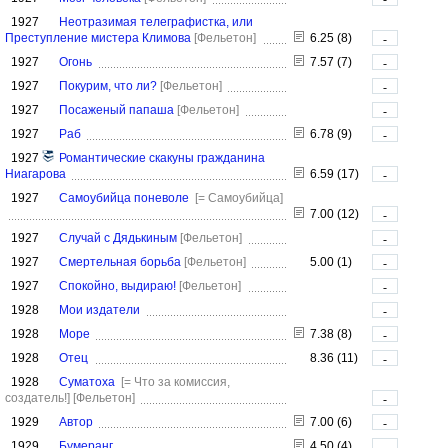
1927
Неотразимая телеграфистка, или
Преступление мистера Климова
[Фельетон]
6.25 (8)
-
1927
Огонь
7.57 (7)
-
1927
Покурим, что ли?
[Фельетон]
-
1927
Посаженый папаша
[Фельетон]
-
1927
Раб
6.78 (9)
-
1927
Романтические скакуны гражданина
Ниагарова
6.59 (17)
-
1927
Самоубийца поневоле
[= Самоубийца]
7.00 (12)
-
1927
Случай с Дядькиным
[Фельетон]
-
1927
Смертельная борьба
[Фельетон]
5.00 (1)
-
1927
Спокойно, выдираю!
[Фельетон]
-
1928
Мои издатели
-
1928
Море
7.38 (8)
-
1928
Отец
8.36 (11)
-
1928
Суматоха
[= Что за комиссия,
создатель!]
[Фельетон]
-
1929
Автор
7.00 (6)
-
1929
Бумеранг
4.50 (4)
-