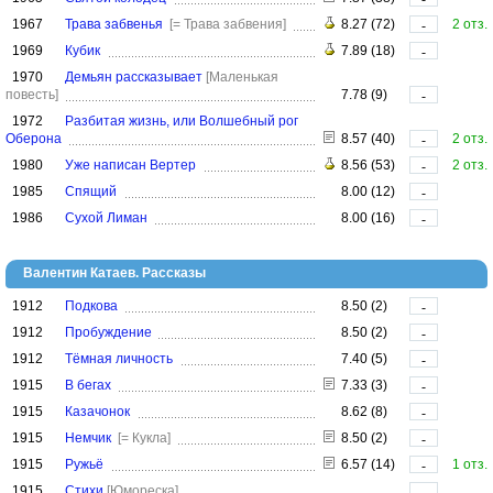
1967
Трава забвенья
[= Трава забвения]
8.27 (72)
2 отз.
-
1969
Кубик
7.89 (18)
-
1970
Демьян рассказывает
[Маленькая
повесть]
7.78 (9)
-
1972
Разбитая жизнь, или Волшебный рог
Оберона
8.57 (40)
2 отз.
-
1980
Уже написан Вертер
8.56 (53)
2 отз.
-
1985
Спящий
8.00 (12)
-
1986
Сухой Лиман
8.00 (16)
-
Валентин Катаев. Рассказы
1912
Подкова
8.50 (2)
-
1912
Пробуждение
8.50 (2)
-
1912
Тёмная личность
7.40 (5)
-
1915
В бегах
7.33 (3)
-
1915
Казачонок
8.62 (8)
-
1915
Немчик
[= Кукла]
8.50 (2)
-
1915
Ружьё
6.57 (14)
1 отз.
-
1915
Стихи
[Юмореска]
-