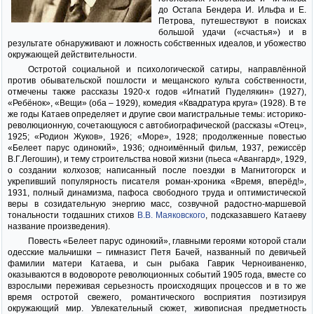
до Остапа Бендера И. Ильфа и Е.
Петрова, путешествуют в поисках
большой удачи («счастья») и в
результате обнаруживают и ложность собственных идеалов, и убожество
окружающей действительности.
Остротой социальной и психологической сатиры, направлённой
против обывательской пошлости и мещанского культа собственности,
отмечены также рассказы 1920-х годов «Игнатий Пуделякин» (1927),
«Ребёнок», «Вещи» (оба – 1929), комедия «Квадратура круга» (1928). В те
же годы Катаев определяет и другие свои магистральные темы: историко-
революционную, сочетающуюся с автобиографической (рассказы «Отец»,
1925; «Родион Жуков», 1926; «Море», 1928; продолженные повестью
«Белеет парус одинокий», 1936; одноимённый фильм, 1937, режиссёр
В.Г.Легошин), и тему строительства новой жизни (пьеса «Авангард», 1929,
о создании колхозов; написанный после поездки в Магнитогорск и
укрепивший популярность писателя роман-хроника «Время, вперёд!»,
1931, полный динамизма, пафоса свободного труда и оптимистической
веры в созидательную энергию масс, созвучной радостно-маршевой
тональности тогдашних стихов
В.В. Маяковского
, подсказавшего Катаеву
название произведения).
Повесть «Белеет парус одинокий», главными героями которой стали
одесские мальчишки – гимназист Петя Бачей, названный по девичьей
фамилии матери Катаева, и сын рыбака Гаврик Черноиваненко,
оказываются в водовороте революционных событий 1905 года, вместе со
взрослыми переживая серьезность происходящих процессов и в то же
время остротой свежего, романтического восприятия поэтизируя
окружающий мир. Увлекательный сюжет, живописная предметность