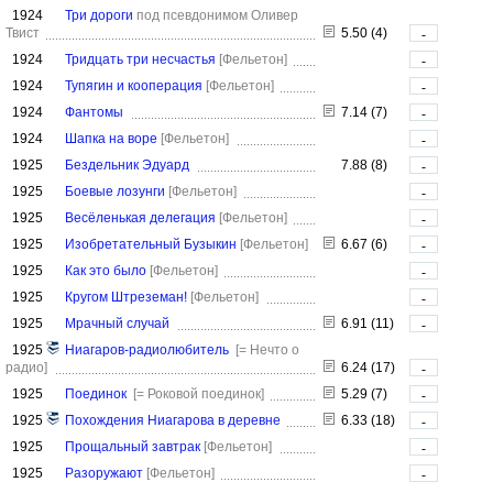
1924
Три дороги
под псевдонимом Оливер
Твист
5.50 (4)
-
1924
Тридцать три несчастья
[Фельетон]
-
1924
Тупягин и кооперация
[Фельетон]
-
1924
Фантомы
7.14 (7)
-
1924
Шапка на воре
[Фельетон]
-
1925
Бездельник Эдуард
7.88 (8)
-
1925
Боевые лозунги
[Фельетон]
-
1925
Весёленькая делегация
[Фельетон]
-
1925
Изобретательный Бузыкин
[Фельетон]
6.67 (6)
-
1925
Как это было
[Фельетон]
-
1925
Кругом Штреземан!
[Фельетон]
-
1925
Мрачный случай
6.91 (11)
-
1925
Ниагаров-радиолюбитель
[= Нечто о
радио]
6.24 (17)
-
1925
Поединок
[= Роковой поединок]
5.29 (7)
-
1925
Похождения Ниагарова в деревне
6.33 (18)
-
1925
Прощальный завтрак
[Фельетон]
-
1925
Разоружают
[Фельетон]
-