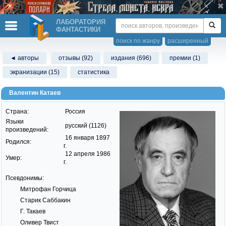
ЛАБОРАТОРИЯ
ФАНТАСТИКИ
поиск по жанру
расширенный
◄ авторы
отзывы (92)
издания (696)
премии (1)
экранизации (15)
статистика
Валентин Катаев
Страна:
Россия
Языки
русский (1126)
произведений:
16 января 1897
Родился:
г.
12 апреля 1986
Умер:
г.
Псевдонимы:
Митрофан Горчица
Старик Саббакин
Г. Такаев
Оливер Твист