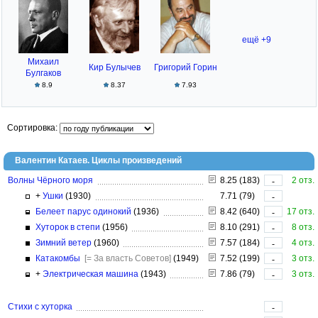
ещё +9
Михаил
Кир Булычев
Григорий Горин
Булгаков
8.9
8.37
7.93
Сортировка:
Валентин Катаев. Циклы произведений
Волны Чёрного моря
8.25 (183)
2 отз.
-
+
Ушки
(1930)
7.71 (79)
-
Белеет парус одинокий
(1936)
8.42 (640)
17 отз.
-
Хуторок в степи
(1956)
8.10 (291)
8 отз.
-
Зимний ветер
(1960)
7.57 (184)
4 отз.
-
Катакомбы
[= За власть Советов]
(1949)
7.52 (199)
3 отз.
-
+
Электрическая машина
(1943)
7.86 (79)
3 отз.
-
Стихи с хуторка
-