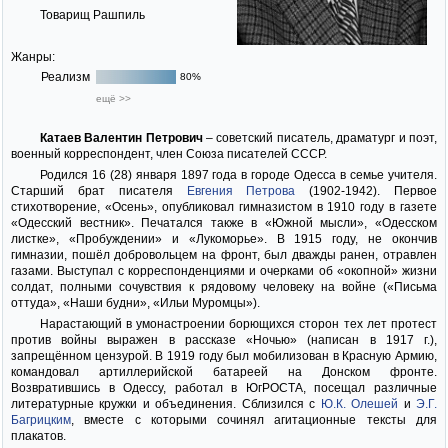
Товарищ Рашпиль
Жанры:
Реализм
80%
ещё >>
Катаев Валентин Петрович
– советский писатель, драматург и поэт,
военный корреспондент, член Союза писателей СССР.
Родился 16 (28) января 1897 года в городе Одесса в семье учителя.
Старший брат писателя
Евгения Петрова
(1902-1942). Первое
стихотворение, «Осень», опубликовал гимназистом в 1910 году в газете
«Одесский вестник». Печатался также в «Южной мысли», «Одесском
листке», «Пробуждении» и «Лукоморье». В 1915 году, не окончив
гимназии, пошёл добровольцем на фронт, был дважды ранен, отравлен
газами. Выступал с корреспонденциями и очерками об «окопной» жизни
солдат, полными сочувствия к рядовому человеку на войне («Письма
оттуда», «Наши будни», «Ильи Муромцы»).
Нарастающий в умонастроении борющихся сторон тех лет протест
против войны выражен в рассказе «Ночью» (написан в 1917 г.),
запрещённом цензурой. В 1919 году был мобилизован в Красную Армию,
командовал артиллерийской батареей на Донском фронте.
Возвратившись в Одессу, работал в ЮгРОСТА, посещал различные
литературные кружки и объединения. Сблизился с
Ю.К. Олешей
и
Э.Г.
Багрицким
, вместе с которыми сочинял агитационные тексты для
плакатов.