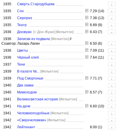
1935
Смерть Стародубцева
-
1935
Сон
7.29 (14)
-
1935
Сюрприз
7.38 (13)
-
1935
Театр
6.89 (9)
-
1936
Донжуан
[= Дон-Жуан]
[Фельетон]
6.43 (7)
-
1936
Записки из подвала
[Фельетон]
//
Соавтор: Лазарь Лагин
6.50 (6)
-
1936
Цветы
7.09 (11)
-
1936
Чёрный хлеб
7.64 (11)
-
1937
Тени
-
1939
В палате №...
[Фельетон]
-
1939
Под Сморгонью
7.71 (7)
-
1940
Два замка
-
1940
Мимоходом
6.57 (7)
-
1941
Великосветская история
[Фельетон]
-
1941
На даче
6.60 (10)
-
1941
Человекоподобные
[Фельетон]
-
1942
«Сверхчеловеки»
[Фельетон]
-
1942
Лейтенант
8.00 (1)
-