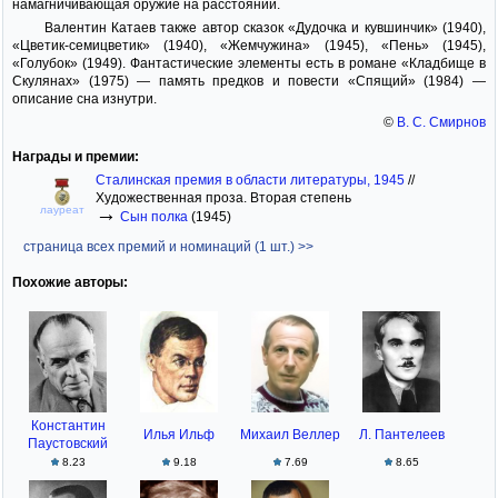
намагничивающая оружие на расстоянии.
Валентин Катаев также автор сказок «Дудочка и кувшинчик» (1940),
«Цветик-семицветик» (1940), «Жемчужина» (1945), «Пень» (1945),
«Голубок» (1949). Фантастические элементы есть в романе «Кладбище в
Скулянах» (1975) — память предков и повести «Спящий» (1984) —
описание сна изнутри.
©
В. С. Смирнов
Награды и премии:
Сталинская премия в области литературы, 1945
//
Художественная проза. Вторая степень
→
лауреат
Сын полка
(1945)
страница всех премий и номинаций (1 шт.) >>
Похожие авторы:
Константин
Илья Ильф
Михаил Веллер
Л. Пантелеев
Паустовский
8.23
9.18
7.69
8.65