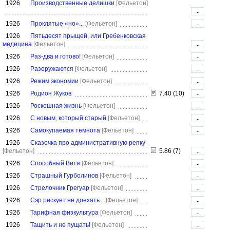
1926
Производственные делишки
[Фельетон]
-
1926
Проклятые «но»...
[Фельетон]
-
1926
Пятьдесят прыщей, или Гребенковская
медицина
[Фельетон]
-
1926
Раз-два и готово!
[Фельетон]
-
1926
Разоружаются
[Фельетон]
-
1926
Режим экономии
[Фельетон]
-
1926
Родион Жуков
7.40 (10)
-
1926
Роскошная жизнь
[Фельетон]
-
1926
С новым, который старый
[Фельетон]
-
1926
Самокупаемая темнота
[Фельетон]
-
1926
Сказочка про административную репку
[Фельетон]
5.86 (7)
-
1926
Способный Витя
[Фельетон]
-
1926
Страшный Гурболинов
[Фельетон]
-
1926
Стрелочник Грегуар
[Фельетон]
-
1926
Сэр рискует не доехать...
[Фельетон]
-
1926
Тарифная физкультура
[Фельетон]
-
1926
Тащить и не пущать!
[Фельетон]
-