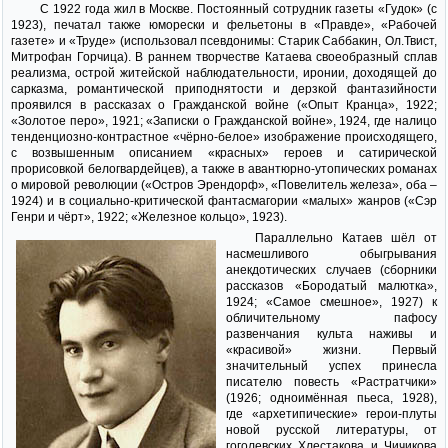
С 1922 года жил в Москве. Постоянный сотрудник газеты «Гудок» (с
1923), печатал также юморески и фельетоны в «Правде», «Рабочей
газете» и «Труде» (использовал псевдонимы: Старик Саббакин, Ол.Твист,
Митрофан Горчица). В раннем творчестве Катаева своеобразный сплав
реализма, острой житейской наблюдательности, иронии, доходящей до
сарказма, романтической приподнятости и дерзкой фантазийности
проявился в рассказах о Гражданской войне («Опыт Кранца», 1922;
«Золотое перо», 1921; «Записки о Гражданской войне», 1924, где налицо
тенденциозно-контрастное «чёрно-белое» изображение происходящего,
с возвышенным описанием «красных» героев и сатирической
прорисовкой белогвардейцев), а также в авантюрно-утопических романах
о мировой революции («Остров Эрендорф», «Повелитель железа», оба –
1924) и в социально-критической фантасмагории «малых» жанров («Сэр
Генри и чёрт», 1922; «Железное кольцо», 1923).
Параллельно Катаев шёл от
насмешливого обыгрывания
анекдотических случаев (сборники
рассказов «Бородатый малютка»,
1924; «Самое смешное», 1927) к
обличительному пафосу
развенчания культа наживы и
«красивой» жизни. Первый
значительный успех принесла
писателю повесть «Растратчики»
(1926; одноимённая пьеса, 1928),
где «архетипические» герои-плуты
новой русской литературы, от
гоголевских Хлестакова и Чичикова