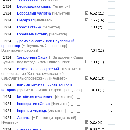
1924
Беспощадная слава
[Фельетон]
-
1924
Бородатый малютка
[Фельетон]
6.52 (21)
-
1924
Выдержал
[Фельетон]
7.56 (16)
-
1924
Горох в стенку
[Фельетон]
7.00 (2)
-
1924
Горошина в стенку
[Фельетон]
-
1924
Драма в облаках, или Неуловимый
профессор
[= Неуловимый профессор]
[Авантюрный рассказ]
7.64 (11)
-
1924
Загадочный Саша
[= Загадочный Саша
Бузыкин]
под псевдонимом Оливер Твист
7.00 (11)
-
1924
Искусство опровержений
[= Как писать
опровержение (Краткое руководство);
Самоучитель опровержений]
[Фельетон]
6.92 (13)
-
1924
Как имя Батиста Линоля вошло в
историю
[фрагмент романа "Остров Эрендорф"]
10.00 (1)
-
1924
Китайская вежливость
[Фельетон]
-
1924
Кооператив «Сила»
[Фельетон]
-
1924
Король и медведь
[Фельетон]
-
1924
Лавочка
[= Поставщик предателей]
[Фельетон]
5.25 (4)
-
1924
Лунная соната
6.88 (17)
-