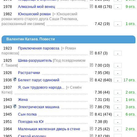
1978
Алмазный мой венец
8.48 (176)
9 отз.
-
1982
Юношеский роман
[= Юношеский
роман моего старого друга Саши Пчелкина,
рассказанный им самим]
7.42 (19)
1 отз.
-
Валентин Катаев. Повести
1923
Приключения паровоза
[= Роман
паровоза]
8.67 (3)
-
1925
Шива-разрушитель
[Под псевдонимом
Г. Такаев]
7.00 (10)
-
1926
Растратчики
7.95 (36)
-
1936
Белеет парус одинокий
8.42 (640)
17 отз.
-
1937
Я, сын трудового народа...
[= Семён
Котко]
7.36 (44)
2 отз.
-
1943
Жена
7.31 (16)
1 отз.
-
1943
Электрическая машина
7.86 (79)
3 отз.
-
1945
Сын полка
8.41 (474)
6 отз.
-
1951
Поездка на Юг
7.38 (8)
-
1964
Маленькая железная дверь в стене
7.25 (42)
2 отз.
-
1965
Святой колодец
7.87 (38)
-