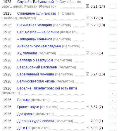
1925
Случай с Бабушкиной
[= Случай с тов.
Бабушкиной; Хулиган]
[Фельетон]
6.21 (14)
-
1925
Сплошное хулиганство
[= Старик
Сабакин]
[Фельетон]
6.12 (8)
-
1925
Шахматная малярия
[Фельетон]
6.20 (10)
-
1926
0,05 мозгов — не больше
[Фельетон]
-
1926
«Товарищ» Коньяков
[Фельетон]
-
1926
Антирелигиозная свадьба
[Фельетон]
-
1926
Ау, папаша!
[Фельетон]
5.50 (6)
-
1926
Баллада о завклубом
[Фельетон]
-
1926
Безработный Васильев
[Фельетон]
-
1926
Беременный мужчина
[Фельетон]
6.94 (16)
-
1926
Великосветская жизнь
[Фельетон]
-
1926
Веселие Нязепетровской есть пити
[Фельетон]
-
1926
Во тьме
[Фельетон]
-
1926
Гранит науки
[Фельетон]
6.57 (7)
-
1926
Два факта
[Фельетон]
-
1926
Дневник худой собаки
[Фельетон]
7.00 (1)
-
1926
ДО и ПО
[Фельетон]
5.00 (7)
-