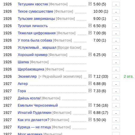
1926
Тетушкин хвостик
[Фельетон]
5.60 (5)
-
1926
Тихое сумасшествие
[Фельетон]
10.00 (1)
-
1926
Тульские американцы
[Фельетон]
9.00 (1)
-
1926
Тусклая личность
6.50 (6)
-
1926
Тяжелая цифромания
[Фельетон]
7.00 (9)
-
1926
У попа была собака
[Фельетон]
7.00 (1)
-
1926
Услужливый... маршал
[Вроде басни]
-
1926
Хороший пример
[Фельетон]
6.25 (4)
-
1926
Шапка
[Фельетон]
-
1926
Щербаковщина
[Фельетон]
-
1926
Экземпляр
[= Редчайший экземпляр]
7.12 (33)
2 отз.
-
1927
Актер
6.88 (8)
-
1927
Гора
7.33 (6)
-
1927
Даёшь козла!
[Фельетон]
-
1927
Емельян Черноземный
7.56 (16)
-
1927
Игнатий Пуделякин
[Фельетон]
6.88 (17)
-
1927
Как это делается?
[Фельетон]
5.50 (4)
-
1927
Курица — не птица
[Фельетон]
-
1927
Мозг человека
[Фельетон]
-