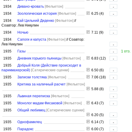
1934
Дивано-кровать
[Фельетон]
-
1934
Зоологическая история
[Фельетон]
6.25 (4)
-
1934
Кай Цильний Диденко
[Фельетон]
//
Соавтор: Лев Никулин
-
1934
Ночью
7.11 (9)
-
1934
Сапоги и капуста
[Фельетон]
//
Соавтор:
Лев Никулин
-
1935
Газы
1 отз.
-
1935
Дневник горького пьяницы
[Фельетон]
6.83 (12)
-
1935
Добрый Коля (Действие происходит в
парикмахерской)
[Сатирические сценки]
6.50 (6)
-
1935
Записки толстяка
[Фельетон]
7.06 (18)
-
1935
Критика за наличный расчет
[Фельетон]
5.88 (8)
-
1935
Львиная переписка
[Фельетон]
-
1935
Монолог мадам Фисаковой
[Фельетон]
6.43 (7)
-
1935
Общий любимец
[Сатирические сценки]
6.20 (5)
-
1935
Однофамилец
6.14 (7)
-
1935
Парадокс
6.00 (7)
-