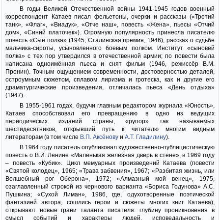
В годы Великой Отечественной войны 1941-1945 годов военный
корреспондент Катаев писал фельетоны, очерки и рассказы («Третий
танк», «Флаг», «Виадук», «Отче наш», повесть «Жена», пьесы «Отчий
дом», «Синий платочек»). Огромную популярность принесла писателю
повесть «Сын полка» (1945; Сталинская премия, 1946), рассказ о судьбе
мальчика-сироты, усыновленного боевым полком. Институт «сыновей
полка» с тех пор утвердился в отечественной армии; по повести была
написана одноимённая пьеса и снят фильм (1946, режиссёр В.М.
Пронин). Точным ощущением современности, достоверностью деталей,
остроумным сюжетом, сплавом лиризма и гротеска, как и другие его
драматургические произведения, отличалась пьеса «День отдыха»
(1947).
В 1955-1961 годах, будучи главным редактором журнала «Юность»,
Катаев способствовал его превращению в одно из ведущих
периодических изданий страны, «рупор» так называемых
шестидесятников, открывший путь к читателю многим видным
литераторам (в том числе
В.П. Аксёнову
и
А.Т. Гладилину
).
В 1964 году писатель опубликовал художественно-публицистическую
повесть о В.И. Ленине «Маленькая железная дверь в стене», в 1969 году
– повесть «Кубик». Цикл мемуарных произведений Катаева (повести
«Святой колодец», 1965; «Трава забвения», 1967; «Разбитая жизнь, или
Волшебный рог Оберона», 1972; «Алмазный мой венец», 1975,
озаглавленный строкой из чернового варианта «Бориса Годунова» А.С.
Пушкина; «Сухой Лиман», 1986, где, одухотворенные поэтической
фантазией автора, сошлись герои и сюжеты многих книг Катаева),
открывают новые грани таланта писателя: глубину проникновения в
смысл событий и характеры людей, исповедальность и