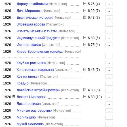
1926
Дорогу покойникам!
[Фельетон]
5.75 (4)
-
1926
Дочь Миронова
[Фельетон]
6.29 (7)
-
1926
Евангельская история
[Фельетон]
6.43 (7)
-
1926
Зловещая корова
[Фельетон]
-
1926
Изъять! Изъять! Изъять!
[Фельетон]
-
1926
Индивидуальный Градусов
[Фельетон]
6.83 (6)
-
1926
История заела
[Фельетон]
6.75 (4)
-
1926
Киево-Воронежская копейка
[Фельетон]
-
1926
Клуб на расписках
[Фельетон]
-
1926
Конотопская нарпытка
[Фельетон]
5.43 (7)
-
1926
Кот на прокат
[Фельетон]
-
1926
Крадио
[Фельетон]
-
1926
Лакейские штрейкбрехеры
[Фельетон]
4.80 (5)
-
1926
Лекция Ниагарова
6.89 (19)
-
1926
Лихая ревизия
[Фельетон]
-
1926
Мирные разговорчики
[Фельетон]
-
1926
Могильщики
[Фельетон]
-
1926
Музей экономики
[Фельетон]
-