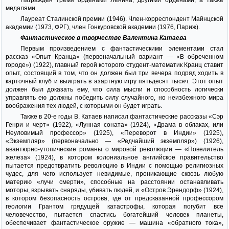
Награждён тремя орденами Ленина, другими орденами, а также
медалями.
Лауреат Сталинской премии (1946). Член-корреспондент Майнцской
академии (1973, ФРГ), член Гонкуровской академии (1976, Париж).
Фантастическое в творчестве Валентина Катаева
Первым произведением с фантастическими элементами стал
рассказ «Опыт Кранца» (первоначальный вариант — «В обреченном
городе») (1922), главный герой которого студент-математик Кранц ставит
опыт, состоящий в том, что он должен был три вечера подряд ходить в
карточный клуб и выиграть в азартную игру пятьдесят тысяч. Этот опыт
должен был доказать ему, что сила мысли и способность логически
управлять ею должны победить силу случайного, но неизбежного мира
воображения тех людей, с которыми он будет играть.
Также в 20-е годы В. Катаев написал фантастические рассказы «Сэр
Генри и черт» (1922), «Лунная соната» (1924), «Драма в облаках, или
Неуловимый профессор» (1925), «Переворот в Индии» (1925),
«Экземпляр» (первоначально — «Редчайший экземпляр») (1926),
авантюрно-утопические романы о мировой революции — «Повелитель
железа» (1924), в котором колониальное английское правительство
пытается предотвратить революцию в Индии с помощью религиозных
чудес, для чего использует невидимые, проникающие сквозь любую
материю «лучи смерти», способные на расстоянии останавливать
моторы, взрывать снаряды, убивать людей, и «Остров Эрендорф» (1924),
в котором безопасность острова, где от предсказанной профессором
геологии Грантом грядущей катастрофы, которая погубит все
человечество, пытается спастись богатейший человек планеты,
обеспечивает фантастическое оружие — машина «обратного тока»,