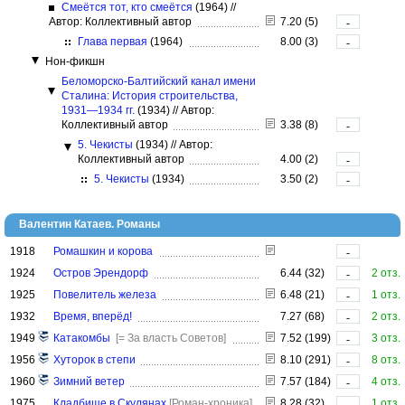
Смеётся тот, кто смеётся
(1964)
//
Автор: Коллективный автор
7.20 (5)
-
Глава первая
(1964)
8.00 (3)
-
Нон-фикшн
Беломорско-Балтийский канал имени
Сталина: История строительства,
1931—1934 гг.
(1934)
//
Автор:
Коллективный автор
3.38 (8)
-
5. Чекисты
(1934)
//
Автор:
Коллективный автор
4.00 (2)
-
5. Чекисты
(1934)
3.50 (2)
-
Валентин Катаев. Романы
1918
Ромашкин и корова
-
1924
Остров Эрендорф
6.44 (32)
2 отз.
-
1925
Повелитель железа
6.48 (21)
1 отз.
-
1932
Время, вперёд!
7.27 (68)
2 отз.
-
1949
Катакомбы
[= За власть Советов]
7.52 (199)
3 отз.
-
1956
Хуторок в степи
8.10 (291)
8 отз.
-
1960
Зимний ветер
7.57 (184)
4 отз.
-
1975
Кладбище в Скулянах
[Роман-хроника]
8.28 (32)
1 отз.
-