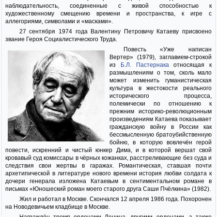
наблюдательность, соединенные с живой способностью к
художественному смещению времени и пространства, к игре с
аллегориями, символами и «масками».
27 сентября 1974 года Валентину Петровичу Катаеву присвоено
звание Героя Социалистического Труда.
Повесть «Уже написан
Вертер» (1979), заглавием-строкой
из
Б.Л. Пастернака
относящая к
размышлениям о том, сколь мало
может изменить гуманистическая
культура в жестокости реального
исторического процесса,
полемически по отношению к
прежним историко-революционным
произведениям Катаева показывает
гражданскую войну в России как
бессмысленную братоубийственную
бойню, в которую вовлечён герой
повести, искренний и чистый юнкер Дима, и в которой вершат свой
кровавый суд комиссары в чёрных кожанках, расстреливающие без суда и
следствия свои жертвы в гаражах. Романтическая, ставшая почти
архетипической в литературе нового времени история любви солдата к
дочери генерала изложена Катаевым в сентиментальном романе в
письмах «Юношеский роман моего старого друга Саши Пчёлкина» (1982).
Жил и работал в Москве. Скончался 12 апреля 1986 года. Похоронен
на Новодевичьем кладбище в Москве.