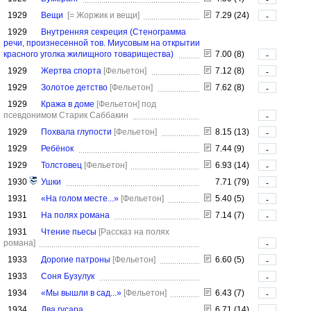
1929
Вещи
[= Жоржик и вещи]
7.29 (24)
-
1929
Внутренняя секреция (Стенограмма
речи, произнесенной тов. Миусовым на открытии
красного уголка жилищного товарищества)
7.00 (8)
-
1929
Жертва спорта
[Фельетон]
7.12 (8)
-
1929
Золотое детство
[Фельетон]
7.62 (8)
-
1929
Кража в доме
[Фельетон]
под
псевдонимом Старик Саббакин
-
1929
Похвала глупости
[Фельетон]
8.15 (13)
-
1929
Ребёнок
7.44 (9)
-
1929
Толстовец
[Фельетон]
6.93 (14)
-
1930
Ушки
7.71 (79)
-
1931
«На голом месте...»
[Фельетон]
5.40 (5)
-
1931
На полях романа
7.14 (7)
-
1931
Чтение пьесы
[Рассказ на полях
романа]
-
1933
Дорогие патроны
[Фельетон]
6.60 (5)
-
1933
Соня Бузулук
-
1934
«Мы вышли в сад...»
[Фельетон]
6.43 (7)
-
1934
Два гусара
6.71 (14)
-