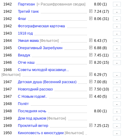
1942
Партизан
[= Расшифрованная сводка]
8.00 (1)
-
1942
Третий танк
7.24 (17)
-
1942
Флаг
8.06 (31)
-
1942
Фотографическая карточка
-
1943
1918 год
-
1944
Умная мама
[Фельетон]
6.43 (7)
-
1945
Оперативный Загребухин
6.88 (8)
-
1946
Виадук
7.45 (11)
-
1946
Отче наш
8.20 (15)
-
1946
Советы молодой красавице...
[Фельетон]
6.29 (7)
-
1947
Детская душа (Весенний рассказ)
7.00 (6)
-
1947
Новогодний рассказ
7.50 (10)
-
1947
С Новым годом!..
4.40 (5)
-
1948
Полёт
-
1948
Последняя ночь
8.00 (1)
-
1949
Дом под арыком
[Фельетон]
-
1949
Проклятый ветер
7.25 (12)
-
1950
Киноповесть о киностудии
[Фельетон]
-