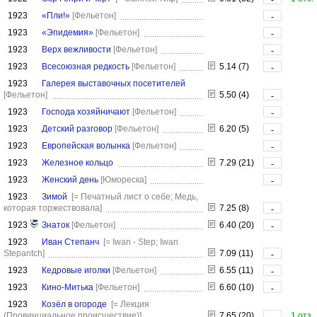
1923
«Пли!»
[Фельетон]
-
1923
«Эпидемия»
[Фельетон]
-
1923
Верх вежливости
[Фельетон]
-
1923
Всесоюзная редкость
[Фельетон]
5.14 (7)
-
1923
Галерея выставочных посетителей
[Фельетон]
5.50 (4)
-
1923
Господа хозяйничают
[Фельетон]
-
1923
Детский разговор
[Фельетон]
6.20 (5)
-
1923
Европейская волынка
[Фельетон]
-
1923
Железное кольцо
7.29 (21)
-
1923
Женский день
[Юмореска]
-
1923
Зимой
[= Печатный лист о себе; Медь,
которая торжествовала]
7.25 (8)
-
1923
Знаток
[Фельетон]
6.40 (20)
-
1923
Иван Степанч
[= Iwan - Step; Iwan
Stepantch]
7.09 (11)
-
1923
Кедровые иголки
[Фельетон]
6.55 (11)
-
1923
Кино-Митька
[Фельетон]
6.60 (10)
-
1923
Козёл в огороде
[= Лекция
(Провинциальное происшествие)]
7.65 (20)
1 отз.
-