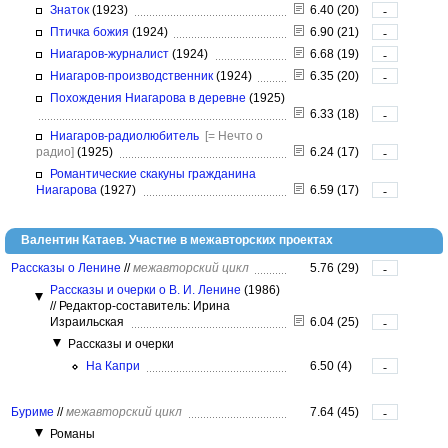
Знаток
(1923)
6.40 (20)
-
Птичка божия
(1924)
6.90 (21)
-
Ниагаров-журналист
(1924)
6.68 (19)
-
Ниагаров-производственник
(1924)
6.35 (20)
-
Похождения Ниагарова в деревне
(1925)
6.33 (18)
-
Ниагаров-радиолюбитель
[= Нечто о
радио]
(1925)
6.24 (17)
-
Романтические скакуны гражданина
Ниагарова
(1927)
6.59 (17)
-
Валентин Катаев. Участие в межавторских проектах
Рассказы о Ленине
//
межавторский цикл
5.76 (29)
-
Рассказы и очерки о В. И. Ленине
(1986)
//
Редактор-составитель: Ирина
Израильская
6.04 (25)
-
Рассказы и очерки
На Капри
6.50 (4)
-
Буриме
//
межавторский цикл
7.64 (45)
-
Романы