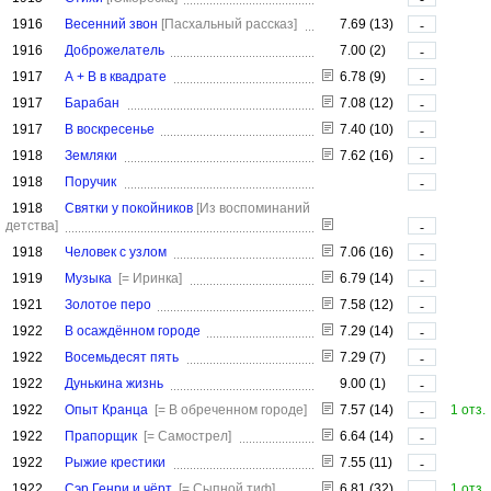
1916
Весенний звон
[Пасхальный рассказ]
7.69 (13)
-
1916
Доброжелатель
7.00 (2)
-
1917
А + В в квадрате
6.78 (9)
-
1917
Барабан
7.08 (12)
-
1917
В воскресенье
7.40 (10)
-
1918
Земляки
7.62 (16)
-
1918
Поручик
-
1918
Святки у покойников
[Из воспоминаний
детства]
-
1918
Человек с узлом
7.06 (16)
-
1919
Музыка
[= Иринка]
6.79 (14)
-
1921
Золотое перо
7.58 (12)
-
1922
В осаждённом городе
7.29 (14)
-
1922
Восемьдесят пять
7.29 (7)
-
1922
Дунькина жизнь
9.00 (1)
-
1922
Опыт Кранца
[= В обреченном городе]
7.57 (14)
1 отз.
-
1922
Прапорщик
[= Самострел]
6.64 (14)
-
1922
Рыжие крестики
7.55 (11)
-
1922
Сэр Генри и чёрт
[= Сыпной тиф]
6.81 (32)
1 отз.
-