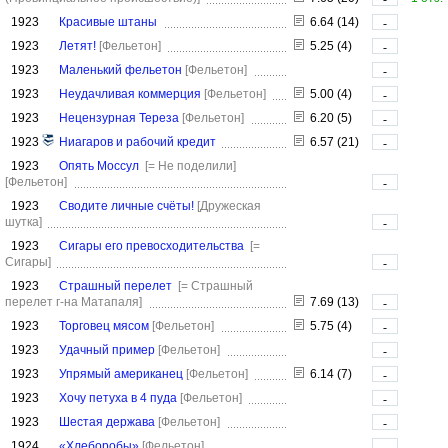
1923
Красивые штаны
6.64 (14)
-
1923
Летят!
[Фельетон]
5.25 (4)
-
1923
Маленький фельетон
[Фельетон]
-
1923
Неудачливая коммерция
[Фельетон]
5.00 (4)
-
1923
Нецензурная Тереза
[Фельетон]
6.20 (5)
-
1923
Ниагаров и рабочий кредит
6.57 (21)
-
1923
Опять Моссул
[= Не поделили]
[Фельетон]
-
1923
Сводите личные счёты!
[Дружеская
шутка]
-
1923
Сигары его превосходительства
[=
Сигары]
-
1923
Страшный перелет
[= Страшный
перелет г-на Матапаля]
7.69 (13)
-
1923
Торговец мясом
[Фельетон]
5.75 (4)
-
1923
Удачный пример
[Фельетон]
-
1923
Упрямый американец
[Фельетон]
6.14 (7)
-
1923
Хочу петуха в 4 пуда
[Фельетон]
-
1923
Шестая держава
[Фельетон]
-
1924
«Хлеборобы»
[Фельетон]
-