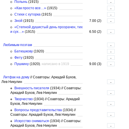
Полынь
(1915)
-
«Как просто все…»
(1915)
-
Стихи с хуторка
(1915)
-
Зной
(1915)
7.00 (2)
-
«Степной душистый день прозрачен, тих
и сух…»
(1915)
6.50 (2)
-
Любимым поэтам
-
Батюшкову
(1920)
-
Фету
(1920)
-
Пушкину
(1920)
, написано в 1919
9.00 (3)
-
Литфак на дому
//
Соавторы: Аркадий Бухов,
Лев Никулин
-
Внешность писателя
(1934)
//
Соавторы:
Аркадий Бухов, Лев Никулин
-
Творчество
(1934)
//
Соавторы: Аркадий
Бухов, Лев Никулин
-
Вопросы представительства
(1934)
//
Соавторы: Аркадий Бухов, Лев Никулин
-
Искусство сниматься
(1934)
//
Соавторы:
Аркадий Бухов, Лев Никулин
-