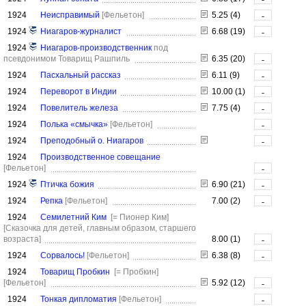
1924
Неисправимый
[Фельетон]
5.25 (4)
-
1924
Ниагаров-журналист
6.68 (19)
-
1924
Ниагаров-производственник
под
псевдонимом Товарищ Рашпиль
6.35 (20)
-
1924
Пасхальный рассказ
6.11 (9)
-
1924
Переворот в Индии
10.00 (1)
-
1924
Повелитель железа
7.75 (4)
-
1924
Полька «смычка»
[Фельетон]
-
1924
Преподобный о. Ниагаров
-
1924
Производственное совещание
[Фельетон]
-
1924
Птичка божия
6.90 (21)
-
1924
Репка
[Фельетон]
7.00 (2)
-
1924
Семилетний Ким
[= Пионер Ким]
[Сказочка для детей, главным образом, старшего
возраста]
8.00 (1)
-
1924
Сорвалось!
[Фельетон]
6.38 (8)
-
1924
Товарищ Пробкин
[= Пробкин]
[Фельетон]
5.92 (12)
-
1924
Тонкая дипломатия
[Фельетон]
-