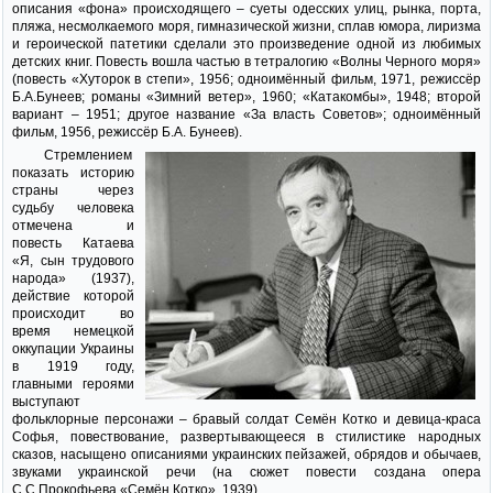
описания «фона» происходящего – суеты одесских улиц, рынка, порта,
пляжа, несмолкаемого моря, гимназической жизни, сплав юмора, лиризма
и героической патетики сделали это произведение одной из любимых
детских книг. Повесть вошла частью в тетралогию «Волны Черного моря»
(повесть «Хуторок в степи», 1956; одноимённый фильм, 1971, режиссёр
Б.А.Бунеев; романы «Зимний ветер», 1960; «Катакомбы», 1948; второй
вариант – 1951; другое название «За власть Советов»; одноимённый
фильм, 1956, режиссёр Б.А. Бунеев).
Стремлением
показать историю
страны через
судьбу человека
отмечена и
повесть Катаева
«Я, сын трудового
народа» (1937),
действие которой
происходит во
время немецкой
оккупации Украины
в 1919 году,
главными героями
выступают
фольклорные персонажи – бравый солдат Семён Котко и девица-краса
Софья, повествование, развертывающееся в стилистике народных
сказов, насыщено описаниями украинских пейзажей, обрядов и обычаев,
звуками украинской речи (на сюжет повести создана опера
С.С.Прокофьева «Семён Котко», 1939).