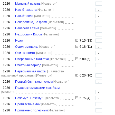
1926
Мыльный пузырь
[Фельетон]
-
1926
Насчёт азарта
[Фельетон]
-
1926
Насчёт осла
[Фельетон]
-
1926
Невероятно, но факт!
[Фельетон]
-
1926
Невесёлая тема
[Фельетон]
-
1926
Нехороший Киров
[Фельетон]
-
1926
Ножи
7.15 (13)
-
1926
О долгом ящике
[Фельетон]
6.18 (11)
-
1926
Они экономят
[Фельетон]
-
1926
Опереточные малютки
[Фельетон]
5.80 (5)
-
1926
Отчетный период
[Фельетон]
-
1926
Первомайская пасха
[= Качество
пасхальной продукции]
[Фельетон]
6.20 (10)
-
1926
Первый блин культ-комом
[Фельетон]
-
1926
Подарок гомельским хозяйкам
[Фельетон]
-
1926
Почему?.. Почему?..
[Фельетон]
5.75 (4)
-
1926
Препятствие ли?
[Фельетон]
-
1926
Приятное с полезным
[Фельетон]
-