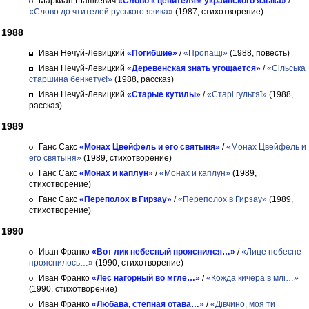
Маркиан Шашкевич
«Слово к ценителям украинского языка»
/
«Слово до чтителей руського язика»
(1987, стихотворение)
1988
Иван Нечуй-Левицкий
«Погибшие»
/
«Пропащі»
(1988, повесть)
Иван Нечуй-Левицкий
«Деревенская знать угощается»
/
«Сільська
старшина бенкетує!»
(1988, рассказ)
Иван Нечуй-Левицкий
«Старые кутилы»
/
«Старі гультяї»
(1988,
рассказ)
1989
Ганс Сакс
«Монах Цвейфель и его святыня»
/
«Монах Цвейфель и
его святыня»
(1989, стихотворение)
Ганс Сакс
«Монах и каплун»
/
«Монах и каплун»
(1989,
стихотворение)
Ганс Сакс
«Переполох в Гирзау»
/
«Переполох в Гирзау»
(1989,
стихотворение)
1990
Иван Франко
«Вот лик небесный прояснился…»
/
«Лице небесне
прояснилось…»
(1990, стихотворение)
Иван Франко
«Лес нагорный во мгле…»
/
«Кожда кичера в млі…»
(1990, стихотворение)
Иван Франко
«Любава, степная отава…»
/
«Дівчино, моя ти