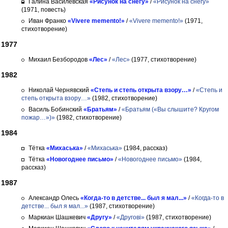
Галина Василевская
«Рисунок на снегу»
/
«Рисунок на снегу»
(1971, повесть)
Иван Франко
«Vivere memento!»
/
«Vivere memento!»
(1971,
стихотворение)
1977
Михаил Безбородов
«Лес»
/
«Лес»
(1977, стихотворение)
1982
Николай Чернявский
«Степь и степь открыта взору…»
/
«Степь и
степь открыта взору…»
(1982, стихотворение)
Василь Бобинский
«Братьям»
/
«Братьям («Вы слышите? Кругом
пожар…»)»
(1982, стихотворение)
1984
Тётка
«Михаська»
/
«Михаська»
(1984, рассказ)
Тётка
«Новогоднее письмо»
/
«Новогоднее письмо»
(1984,
рассказ)
1987
Александр Олесь
«Когда-то в детстве... был я мал...»
/
«Когда-то в
детстве... был я мал...»
(1987, стихотворение)
Маркиан Шашкевич
«Другу»
/
«Другові»
(1987, стихотворение)