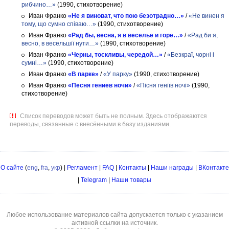
рибчино…»
(1990, стихотворение)
Иван Франко
«Не я виноват, что пою безотрадно…»
/
«Не винен я
тому, що сумно співаю…»
(1990, стихотворение)
Иван Франко
«Рад бы, весна, я в веселье и горе…»
/
«Рад би я,
весно, в весельшії нути…»
(1990, стихотворение)
Иван Франко
«Черны, тоскливы, чередой…»
/
«Безкраї, чорні і
сумні…»
(1990, стихотворение)
Иван Франко
«В парке»
/
«У парку»
(1990, стихотворение)
Иван Франко
«Песня гениев ночи»
/
«Пісня геніїв ночі»
(1990,
стихотворение)
Список переводов может быть не полным. Здесь отображаются
переводы, связанные с внесёнными в базу изданиями.
О сайте
(
eng
,
fra
,
укр
) |
Регламент
|
FAQ
|
Контакты
|
Наши награды
|
ВКонтакте
|
Telegram
|
Наши товары
Любое использование материалов сайта допускается только с указанием
активной ссылки на источник.