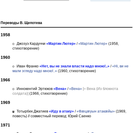
Переводы В. Щепотева
1958
Джозуэ Кардуччи
«Мартин Лютер»
/
«Мартин Лютер»
(1958,
стихотворение)
1960
Иван Франко
«Нет, вы не знали власти надо мною!..»
/
«Ні, ви не
мали згляду надо мною!..»
(1960, стихотворение)
1966
Иннокентий Эртюков
«Вена»
/
«Вена»
[= Вена (Из блокнота
солдата)]
(1966, стихотворение)
1969
Тотырбек Джатиев
«Иду в атаку»
/
«Фæцæуын атакæйы»
(1969,
повесть)
// совместный перевод: Юрий Саенко
1971