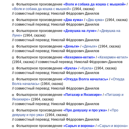
Фольклорное произведение
«Волк и собака да кошка с мышкой»
/
«Волк и собака да кошка с мышкой»
(1964, сказка)
// совместный перевод: Николай Фёдорович Данилов
Фольклорное произведение
«Два кума»
/
«Два кума»
(1964, сказка)
// совместный перевод: Николай Фёдорович Данилов
Фольклорное произведение
«Девушка на луне»
/
«Девушка на
Луне»
(1964, сказка)
// совместный перевод: Николай Фёдорович Данилов
Фольклорное произведение
«Деньги»
/
«Деньги»
(1964, сказка)
// совместный перевод: Николай Фёдорович Данилов
Фольклорное произведение
«Кехермен-кетил»
/
«Кехермен-кетил»
(1964, сказка)
// совместный перевод: Николай Фёдорович Данилов
Фольклорное произведение
«Кукла»
/
«Кукла»
(1964, сказка)
// совместный перевод: Николай Фёдорович Данилов
Фольклорное произведение
«Откуда Волга началась»
/
«Откуда
Волга началась»
(1964, сказка)
// совместный перевод: Николай Фёдорович Данилов
Фольклорное произведение
«Питахир и Янзихире»
/
«Питахир и
Янзихире»
(1964, сказка)
// совместный перевод: Николай Фёдорович Данилов
Фольклорное произведение
«Про девушку и про ужа»
/
«Про
девушку и про ужа»
(1964, сказка)
// совместный перевод: Николай Фёдорович Данилов
Фольклорное произведение
«Сарыч и ворона»
/
«Сарыч и ворона»