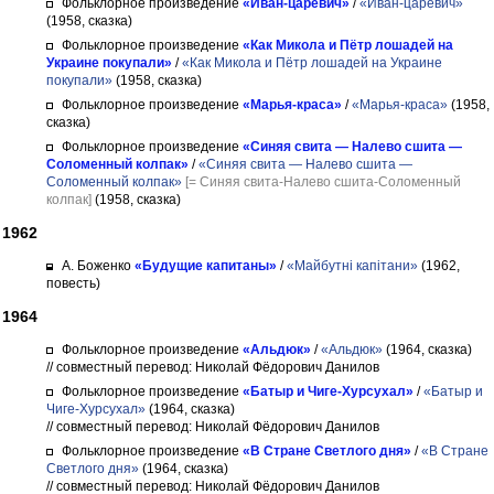
Фольклорное произведение
«Иван-царевич»
/
«Иван-царевич»
(1958, сказка)
Фольклорное произведение
«Как Микола и Пётр лошадей на
Украине покупали»
/
«Как Микола и Пётр лошадей на Украине
покупали»
(1958, сказка)
Фольклорное произведение
«Марья-краса»
/
«Марья-краса»
(1958,
сказка)
Фольклорное произведение
«Синяя свита — Налево сшита —
Соломенный колпак»
/
«Синяя свита — Налево сшита —
Соломенный колпак»
[= Синяя свита-Налево сшита-Соломенный
колпак]
(1958, сказка)
1962
А. Боженко
«Будущие капитаны»
/
«Майбутнi капiтани»
(1962,
повесть)
1964
Фольклорное произведение
«Альдюк»
/
«Альдюк»
(1964, сказка)
// совместный перевод: Николай Фёдорович Данилов
Фольклорное произведение
«Батыр и Чиге-Хурсухал»
/
«Батыр и
Чиге-Хурсухал»
(1964, сказка)
// совместный перевод: Николай Фёдорович Данилов
Фольклорное произведение
«В Стране Светлого дня»
/
«В Стране
Светлого дня»
(1964, сказка)
// совместный перевод: Николай Фёдорович Данилов