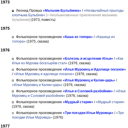
1973
Леонид Прокша
«Мальчик-Бульбинка»
/
«Незвычайныя прыгоды
хлопчыка Бульбінкі»
[= Необыкновенные приключения мальчика-
бульбинки]
(1973, повесть)
1975
Фольклорное произведение
«Каша из топора»
/
«Кашица из
топора»
(1975, сказка)
1976
Фольклорное произведение
«Болезнь и исцеление Ильи»
/
«Как
Илья из Мурома богатырём стал»
(1976, сказка)
Фольклорное произведение
«Илья Муромец и Идолище поганое»
/
«Илья Муромец и идолище поганое»
(1976, сказка)
Фольклорное произведение
«Илья Муромец и Калин-царь»
/
«Илья Муромец и Калин-царь»
(1976, сказка)
Фольклорное произведение
«Илья и Соловей-разбойник»
/
«Илья
Муромец и Соловей-разбойник»
(1976, сказка)
Фольклорное произведение
«Мудрый старик»
/
«Мудрый старик»
(1976, сказка)
Фольклорное произведение
«Три поездки Ильи Муромца»
/
«Три
поездки Ильи Муромца»
(1976)
1977