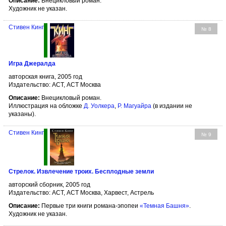
Описание:
Внецикловый роман.
Художник не указан.
Стивен Кинг
№ 8
Игра Джералда
авторская книга, 2005 год
Издательство: АСТ, АСТ Москва
Описание:
Внецикловый роман.
Иллюстрация на обложке
Д. Уолкера
,
Р. Магуайра
(в издании не
указаны).
Стивен Кинг
№ 9
Стрелок. Извлечение троих. Бесплодные земли
авторский сборник, 2005 год
Издательство: АСТ, АСТ Москва, Харвест, Астрель
Описание:
Первые три книги романа-эпопеи
«Темная Башня»
.
Художник не указан.