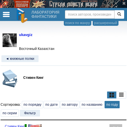
ЛАБОРАТОРИЯ
ФАНТАСТИКИ
поиск по жанру
расширенный
ukavgiz
Восточный Казахстан
◄ книжные полки
Стивен Кинг
Сортировка:
по порядку
по дате
по автору
по названию
по году
по серии
Фильтр
Стивен Кинг