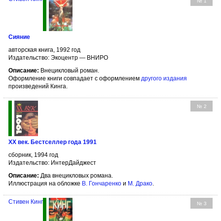
№ 1
Сияние
авторская книга, 1992 год
Издательство: Экоцентр — ВНИРО
Описание:
Внецикловый роман.
Оформление книги совпадает с оформлением
другого издания
произведений Кинга.
№ 2
XX век. Бестселлер года 1991
сборник, 1994 год
Издательство: ИнтерДайджест
Описание:
Два внецикловых романа.
Иллюстрация на обложке
В. Гончаренко
и
М. Драко
.
Стивен Кинг
№ 3