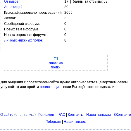
Отзывов
17 | баллы за отзывы: 53
Аннотаций
39
Классифицировано произведений
2655
Заявок
3
Сообщений в форуме
0
Новых тем в форуме
0
Новых опросов в форуме
0
Личных книжных полок
8
книжные
полки
Для общения с посетителем сайта нужно авторизоваться (в верхнем левом
углу сайта) или пройти
регистрацию
, если Вы ещё этого не сделали.
О сайте
(
eng
,
fra
,
укр
) |
Регламент
|
FAQ
|
Контакты
|
Наши награды
|
ВКонтакте
|
Telegram
|
Наши товары