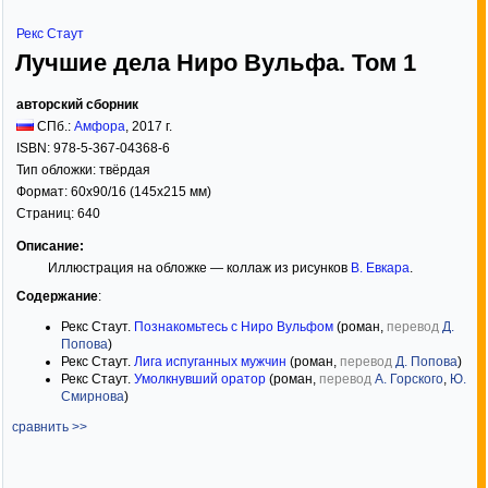
Рекс Стаут
Лучшие дела Ниро Вульфа. Том 1
авторский сборник
СПб.:
Амфора
,
2017
г.
ISBN:
978-5-367-04368-6
Тип обложки:
твёрдая
Формат:
60x90/16
(145x215 мм)
Страниц:
640
Описание:
Иллюстрация на обложке — коллаж из рисунков
В. Евкара
.
Содержание
:
Рекс Стаут.
Познакомьтесь с Ниро Вульфом
(роман,
перевод
Д.
Попова
)
Рекс Стаут.
Лига испуганных мужчин
(роман,
перевод
Д. Попова
)
Рекс Стаут.
Умолкнувший оратор
(роман,
перевод
А. Горского
,
Ю.
Смирнова
)
сравнить >>