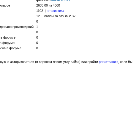
философ
 классе
2633.00 из 4000
1102 |
статистика
12 | баллы за отзывы: 32
0
ировано произведений
1
0
 в форуме
0
 в форуме
0
сов в форуме
0
нужно авторизоваться (в верхнем левом углу сайта) или пройти
регистрацию
, если Вы