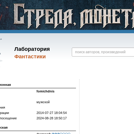
Лаборатория
Фантастики
ионная
fomichdnis
мужской
ния
трации
2014-07-27 18:04:54
 посещение
2024-08-28 18:50:17
еская