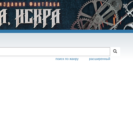
поиск по жанру
расширенный