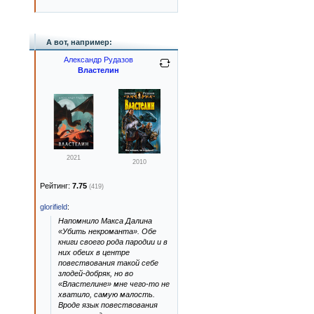
А вот, например:
Александр Рудазов
Властелин
2021
2010
Рейтинг:
7.75
(419)
glorifield
:
Напомнило Макса Далина
«Убить некроманта». Обе
книги своего рода пародии и в
них обеих в центре
повествования такой себе
злодей-добряк, но во
«Властелине» мне чего-то не
хватило, самую малость.
Вроде язык повествования