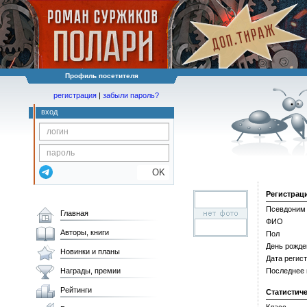
Профиль посетителя
регистрация
|
забыли пароль?
вход
OK
Регистрац
Псевдоним
Главная
ФИО
Авторы, книги
Пол
День рожде
Новинки и планы
Дата регис
Награды, премии
Последнее
Рейтинги
Статистич