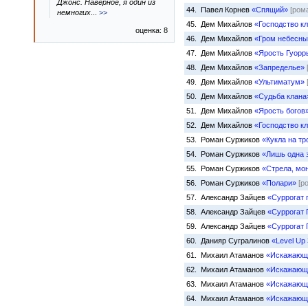
Джонс. Наверное, я один из
44. Павел Корнев
«Спящий»
[ром
немногих
...
>>
45. Дем Михайлов
«Господство к
оценка: 8
46. Дем Михайлов
«Гром небесны
47. Дем Михайлов
«Ярость Гуорр
48. Дем Михайлов
«Запределье»
49. Дем Михайлов
«Ультиматум»
50. Дем Михайлов
«Судьба клана
51. Дем Михайлов
«Ярость богов
52. Дем Михайлов
«Господство к
53. Роман Суржиков
«Кукла на тр
54. Роман Суржиков
«Лишь одна 
55. Роман Суржиков
«Стрела, мон
56. Роман Суржиков
«Полари»
[р
57. Александр Зайцев
«Суррогат 
58. Александр Зайцев
«Суррогат 
59. Александр Зайцев
«Суррогат 
60. Данияр Сугралинов
«Level Up
61. Михаил Атаманов
«Искажающи
62. Михаил Атаманов
«Искажающи
63. Михаил Атаманов
«Искажающи
64. Михаил Атаманов
«Искажающ