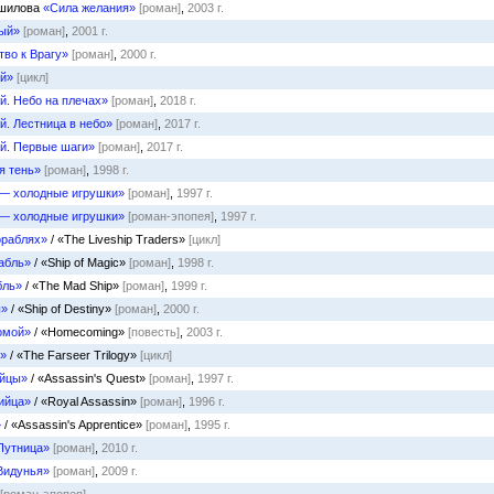
ошилова
«Сила желания»
[роман]
,
2003 г.
ый»
[роман]
,
2001 г.
во к Врагу»
[роман]
,
2000 г.
й»
[цикл]
й. Небо на плечах»
[роман]
,
2018 г.
. Лестница в небо»
[роман]
,
2017 г.
й. Первые шаги»
[роман]
,
2017 г.
я тень»
[роман]
,
1998 г.
— холодные игрушки»
[роман]
,
1997 г.
— холодные игрушки»
[роман-эпопея]
,
1997 г.
ораблях»
/ «The Liveship Traders»
[цикл]
абль»
/ «Ship of Magic»
[роман]
,
1998 г.
бль»
/ «The Mad Ship»
[роман]
,
1999 г.
ы»
/ «Ship of Destiny»
[роман]
,
2000 г.
омой»
/ «Homecoming»
[повесть]
,
2003 г.
х»
/ «The Farseer Trilogy»
[цикл]
ийцы»
/ «Assassin's Quest»
[роман]
,
1997 г.
ийца»
/ «Royal Assassin»
[роман]
,
1996 г.
»
/ «Assassin's Apprentice»
[роман]
,
1995 г.
Путница»
[роман]
,
2010 г.
Видунья»
[роман]
,
2009 г.