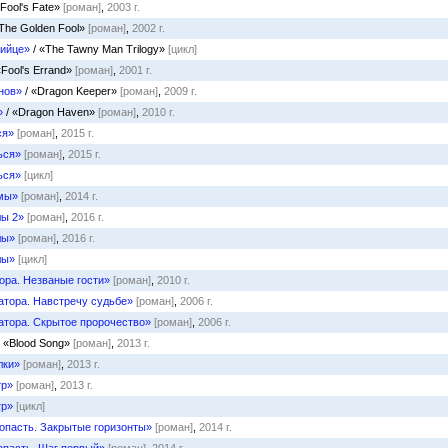
«Fool's Fate»
[роман]
,
2003 г.
The Golden Fool»
[роман]
,
2002 г.
бийце»
/ «The Tawny Man Trilogy»
[цикл]
«Fool's Errand»
[роман]
,
2001 г.
нов»
/ «Dragon Keeper»
[роман]
,
2009 г.
»
/ «Dragon Haven»
[роман]
,
2010 г.
ся»
[роман]
,
2015 г.
ься»
[роман]
,
2015 г.
ься»
[цикл]
мы»
[роман]
,
2014 г.
лы 2»
[роман]
,
2016 г.
лы»
[роман]
,
2016 г.
лы»
[цикл]
ора. Незваные гости»
[роман]
,
2010 г.
тора. Навстречу судьбе»
[роман]
,
2006 г.
тора. Скрытое пророчество»
[роман]
,
2006 г.
 «Blood Song»
[роман]
,
2013 г.
лки»
[роман]
,
2013 г.
тр»
[роман]
,
2013 г.
тр»
[цикл]
пасть. Закрытые горизонты»
[роман]
,
2014 г.