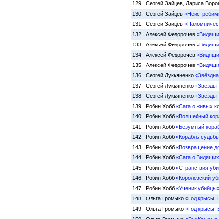
129. Сергей Зайцев, Лариса Вор
130. Сергей Зайцев
«Неистребим
131. Сергей Зайцев
«Паломничест
132. Алексей Федорочев
«Видящи
133. Алексей Федорочев
«Видящи
134. Алексей Федорочев
«Видящий
135. Алексей Федорочев
«Видящи
136. Сергей Лукьяненко
«Звёздна
137. Сергей Лукьяненко
«Звёзды 
138. Сергей Лукьяненко
«Звёзды 
139. Робин Хобб
«Сага о живых к
140. Робин Хобб
«Волшебный кор
141. Робин Хобб
«Безумный кора
142. Робин Хобб
«Корабль судьб
143. Робин Хобб
«Возвращение д
144. Робин Хобб
«Сага о Видящи
145. Робин Хобб
«Странствия уб
146. Робин Хобб
«Королевский уб
147. Робин Хобб
«Ученик убийцы
148. Ольга Громыко
«Год крысы. 
149. Ольга Громыко
«Год крысы. 