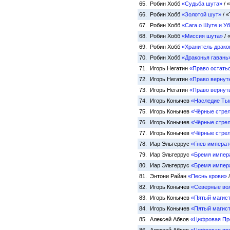
65. Робин Хобб
«Судьба шута»
/ 
66. Робин Хобб
«Золотой шут»
/ «
67. Робин Хобб
«Сага о Шуте и У
68. Робин Хобб
«Миссия шута»
/ 
69. Робин Хобб
«Хранитель драко
70. Робин Хобб
«Драконья гавань
71. Игорь Негатин
«Право остать
72. Игорь Негатин
«Право вернут
73. Игорь Негатин
«Право вернут
74. Игорь Конычев
«Наследие Ть
75. Игорь Конычев
«Чёрные стре
76. Игорь Конычев
«Чёрные стре
77. Игорь Конычев
«Чёрные стре
78. Иар Эльтеррус
«Гнев императ
79. Иар Эльтеррус
«Бремя импера
80. Иар Эльтеррус
«Бремя импера
81. Энтони Райан
«Песнь крови»
/
82. Игорь Конычев
«Северные во
83. Игорь Конычев
«Пятый магис
84. Игорь Конычев
«Пятый магис
85. Алексей Абвов
«Цифровая Про