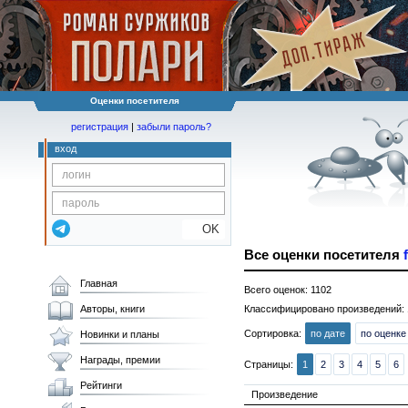
Оценки посетителя
регистрация
|
забыли пароль?
вход
OK
Все оценки посетителя
Главная
Всего оценок: 1102
Авторы, книги
Классифицировано произведений: 
Сортировка:
по дате
по оценке
Новинки и планы
Награды, премии
Страницы:
1
2
3
4
5
6
Рейтинги
Произведение