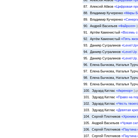
86. Алексей Абвов
«Цифровая про
87. Алексей Абвов
«Цифровая про
88. Владимир Кучеренко
«Миры Б
89. Владимир Кучеренко
«Синерг
90. Андрей Васильев
«Файролл»
[
91. Артём Каменистый
«Восемь с
92. Артём Каменистый
«Пять жиз
93. Данияр Сугралинов
«Level Up
94. Данияр Сугралинов
«Level Up 
95. Данияр Сугралинов
«Level Up
96. Елена Бычкова, Наталья Тур
97. Елена Бычкова, Наталья Тур
98. Елена Бычкова, Наталья Тур
99. Елена Бычкова, Наталья Тур
100. Эдуард Катлас
«Акренор»
[ц
101. Эдуард Катлас
«Право на по
102. Эдуард Катлас
«Честь твоего
103. Эдуард Катлас
«Девятая кре
104. Сергей Плотников
«Хроники 
105. Андрей Васильев
«Чужая си
106. Сергей Плотников
«Паутина 
107. Сергей Плотников
«Паутина 