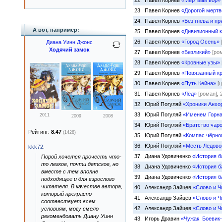
22. Павел Корнев
«Мёртвый вор»
23. Павел Корнев
«Дорогой мертв
24. Павел Корнев
«Без гнева и п
А вот, например:
25. Павел Корнев
«Дивизионный 
26. Павел Корнев
«Город Осень»
Диана Уинн Джонс
Ходячий замок
27. Павел Корнев
«Безликий»
[ро
28. Павел Корнев
«Кровные узы»
29. Павел Корнев
«Повязанный к
30. Павел Корнев
«Путь Кейна»
[
31. Павел Корнев
«Лёд»
[роман]
,
32. Юрий Погуляй
«Хроники Анхо
33. Юрий Погуляй
«Именем Горн
2011
2009
2008
34. Юрий Погуляй
«Братство чар
Рейтинг:
8.47
(1428)
35. Юрий Погуляй
«Компас чёрно
36. Юрий Погуляй
«Месть Ледово
kkk72
:
37. Диана Удовиченко
«История б
Порой хочется прочесть что-
то легкое, почти детское, но
38. Диана Удовиченко
«История б
вместе с тем вполне
39. Диана Удовиченко
«История б
подходящее и для взрослого
читателя. В качестве автора,
40. Александр Зайцев
«Слово и Ч
который прекрасно
41. Александр Зайцев
«Слово и Ч
соотвествует всем
42. Александр Зайцев
«Слово и Ч
условиям, могу смело
рекомендовать Диану Уинн
43. Игорь Дравин
«Чужак. Боевик