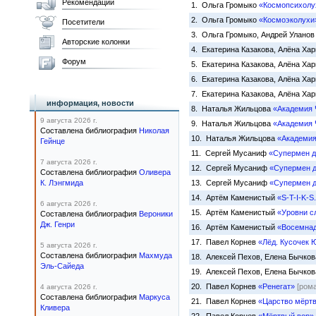
Рекомендации
1. Ольга Громыко
«Космопсихолу
2. Ольга Громыко
«Космоэколухи
Посетители
3. Ольга Громыко, Андрей Улано
Авторские колонки
4. Екатерина Казакова, Алёна Ха
Форум
5. Екатерина Казакова, Алёна Ха
6. Екатерина Казакова, Алёна Ха
7. Екатерина Казакова, Алёна Ха
информация, новости
8. Наталья Жильцова
«Академия 
9 августа 2026 г.
9. Наталья Жильцова
«Академия 
Составлена библиография
Николая
10. Наталья Жильцова
«Академия
Гейнце
11. Сергей Мусаниф
«Супермен д
7 августа 2026 г.
12. Сергей Мусаниф
«Супермен д
Составлена библиография
Оливера
К. Лэнгмида
13. Сергей Мусаниф
«Супермен д
14. Артём Каменистый
«S-T-I-K-S
6 августа 2026 г.
15. Артём Каменистый
«Уровни с
Составлена библиография
Вероники
Дж. Генри
16. Артём Каменистый
«Восемнад
17. Павел Корнев
«Лёд. Кусочек 
5 августа 2026 г.
Составлена библиография
Махмуда
18. Алексей Пехов, Елена Бычко
Эль-Сайеда
19. Алексей Пехов, Елена Бычко
20. Павел Корнев
«Ренегат»
[ром
4 августа 2026 г.
Составлена библиография
Маркуса
21. Павел Корнев
«Царство мёрт
Кливера