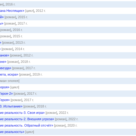
ан]
,
2016 г.
лана Неспящих»
[цикл]
,
2012 г.
й»
[роман]
,
2015 г.
ы»
[роман]
,
2017 г.
[роман]
,
2016 г.
[роман]
,
2015 г.
»
[роман]
,
2013 г.
»
[роман]
,
2014 г.
ланов»
[роман]
,
2012 г.
оне»
[роман]
,
2018 г.
звезда»
[роман]
,
2017 г.
ета, искра»
[роман]
,
2019 г.
оман-эпопея]
героя»
[цикл]
Героя-2»
[роман]
,
2017 г.
Героя»
[роман]
,
2017 г.
 3. Испытание»
[роман]
,
2018 г.
е реальность-3. Своя игра»
[роман]
,
2022 г.
е реальность-2. Внешняя угроза»
[роман]
,
2022 г.
е реальность. Обратный отсчëт»
[роман]
,
2020 г.
ие реальность»
[цикл]