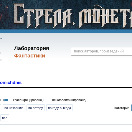
Лаборатория
Фантастики
fomichdnis
1 (
— классифицировано,
— не классифицировано)
по названию
по автору
по году выхода
Категория:
все