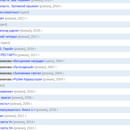
пасть. Шаг первый»
[роман]
,
2014 г.
пасть. Затяжной прыжок»
[роман]
,
2014 г.
ессмертных»
[цикл]
ия»
[роман]
,
2017 г.
цикл]
екунд удачи»
[роман]
,
2018 г.
ней читера»
[роман]
,
2017 г.
»
[цикл]
2. Герой»
[роман]
,
2018 г.
. РЕСТАРТ»
[роман]
,
2017 г.
чанинова
«Бесценная награда»
[цикл]
,
2004 г.
чанинова
«Лучезарный»
[роман]
,
2007 г.
чанинова
«Заложники света»
[роман]
,
2004 г.
чанинова
«Рубин Карашэхра»
[роман]
,
2004 г.
икл]
ражение»
[роман]
,
2010 г.
 врага»
[роман]
,
2006 г.
пость»
[роман]
,
2005 г.
вернувшегося. Книга 1.»
[роман]
,
2015 г.
ла»
[роман]
,
2017 г.
света V»
[роман]
,
2014 г.
света IV»
[роман]
,
2013 г.