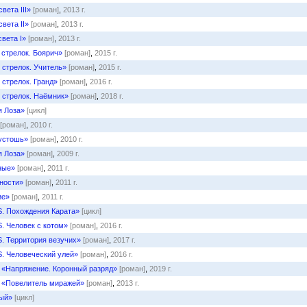
вета III»
[роман]
,
2013 г.
вета II»
[роман]
,
2013 г.
вета I»
[роман]
,
2013 г.
стрелок. Боярич»
[роман]
,
2015 г.
стрелок. Учитель»
[роман]
,
2015 г.
стрелок. Гранд»
[роман]
,
2016 г.
стрелок. Наёмник»
[роман]
,
2018 г.
я Лоза»
[цикл]
[роман]
,
2010 г.
устошь»
[роман]
,
2010 г.
я Лоза»
[роман]
,
2009 г.
ные»
[роман]
,
2011 г.
ности»
[роман]
,
2011 г.
ие»
[роман]
,
2011 г.
-S. Похождения Карата»
[цикл]
S. Человек с котом»
[роман]
,
2016 г.
S. Территория везучих»
[роман]
,
2017 г.
S. Человеческий улей»
[роман]
,
2016 г.
н
«Напряжение. Коронный разряд»
[роман]
,
2019 г.
н
«Повелитель миражей»
[роман]
,
2013 г.
ый»
[цикл]