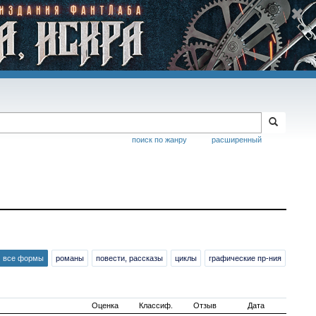
поиск по жанру
расширенный
все формы
романы
повести, рассказы
циклы
графические пр-ния
Оценка
Классиф.
Отзыв
Дата