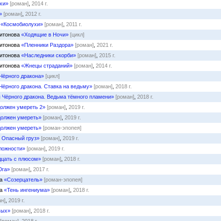
хи»
[роман]
,
2014 г.
»
[роман]
,
2012 г.
в
«Космобиолухи»
[роман]
,
2011 г.
ритонова
«Ходящие в Ночи»
[цикл]
ритонова
«Пленники Раздора»
[роман]
,
2021 г.
ритонова
«Наследники скорби»
[роман]
,
2015 г.
ритонова
«Жнецы страданий»
[роман]
,
2014 г.
Чёрного дракона»
[цикл]
Чёрного дракона. Ставка на ведьму»
[роман]
,
2018 г.
 Чёрного дракона. Ведьма тёмного пламени»
[роман]
,
2018 г.
олжен умереть 2»
[роман]
,
2019 г.
олжен умереть»
[роман]
,
2019 г.
олжен умереть»
[роман-эпопея]
. Опасный груз»
[роман]
,
2019 г.
ложности»
[роман]
,
2019 г.
цать с плюсом»
[роман]
,
2018 г.
Юга»
[роман]
,
2017 г.
ва
«Созерцатель»
[роман-эпопея]
ва
«Тень ингениума»
[роман]
,
2018 г.
ан]
,
2019 г.
вых»
[роман]
,
2018 г.