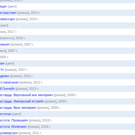
[роман]
,
2018 г.
еца»
[цикл]
ристрастия»
[роман]
,
2014 г.
комиссар»
[роман]
,
2013 г.
[цикл]
ман]
,
2017 г.
[повесть]
,
2018 г.
ровью»
[роман]
,
2007 г.
цикл]
,
2007 г.
2005 г.
ра»
[цикл]
а?»
[роман]
,
2007 г.
одеев»
[роман]
,
2011 г.
го капитана»
[роман]
,
2012 г.
й Гончей»
[роман]
,
2013 г.
астарда. Верховный маг империи»
[роман]
,
2009 г.
астарда. Имперский ястреб»
[роман]
,
2008 г.
астарда. Враг империи»
[роман]
,
2009 г.
истота»
[цикл]
истота: Проекция»
[роман]
,
2018 г.
истота: Иллюзия»
[роман]
,
2018 г.
-универсал»
[роман]
,
2011 г.