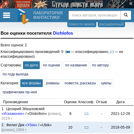
ЛАБОРАТОРИЯ
ФАНТАСТИКИ
поиск по жанру
расширенный
Все оценки посетителя
Dichlofos
Всего оценок: 2
Классифицировано произведений: 0 (
— классифицировано,
— не
классифицировано)
Сортировка:
по дате
по оценке
по названию
по автору
по году выхода
Категория:
все формы
романы
повести, рассказы
циклы
графические пр-ния
Произведение
Оценка
Классиф.
Отзыв
Дата
1. Цезарий Збешховский
«Искажение»
/ «Distortion»
[роман]
,
8
-
2021-12-28
2019 г.
2. Филип Дик
«Убик»
/ «Ubik»
10
-
2018-05-09
[роман]
,
1969 г.