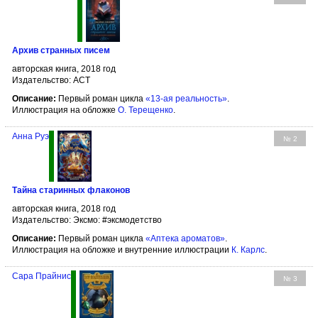
Архив странных писем
авторская книга, 2018 год
Издательство: АСТ
Описание:
Первый роман цикла
«13-ая реальность»
.
Иллюстрация на обложке
О. Терещенко
.
Анна Руэ
№ 2
Тайна старинных флаконов
авторская книга, 2018 год
Издательство: Эксмо: #эксмодетство
Описание:
Первый роман цикла
«Аптека ароматов»
.
Иллюстрация на обложке и внутренние иллюстрации
К. Карлс
.
Сара Прайнис
№ 3