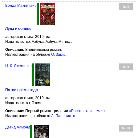
Вонда Макинтайр
№ 8
Луна и солнце
авторская книга, 2019 год
Издательство: Азбука, Азбука-Аттикус
Описание:
Внецикловый роман.
Иллюстрация на обложке
О. Закис
.
Н. К. Джемисин
№ 9
Пятое время года
авторская книга, 2019 год
Издательство: Эксмо
Описание:
Первый роман трилогии
«Расколотая земля»
.
Иллюстрация на обложке
Л. Панепинто
.
Дэвид Алмонд
№ 10