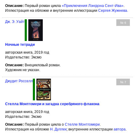
Описание:
Первый роман цикла
«Приключения Лэнгдона Сент-Ива»
.
Иллюстрация на обложке и внутренние иллюстрации
Сергея Жужнева
.
Дж. Э. Уайт
№ 6
Ночные тетради
авторская книга, 2019 год
Издательство: Эксмо
Описание:
Внецикловый роман.
Художник не указан.
Джудит Росселл
№ 7
Стелла Монтгомери и загадка серебряного флакона
авторская книга, 2019 год
Издательство: Эксмо
Описание:
Первый роман цикла о
Стелле Монтгомери
.
Иллюстрация на обложке
Н. Дуллек
; внутренние иллюстрации
автора
.