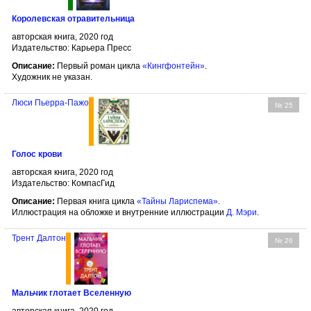
Королевская отравительница
авторская книга, 2020 год
Издательство: Карьера Пресс
Описание:
Первый роман цикла
«Кингфонтейн»
.
Художник не указан.
Люси Пьерра-Пажо
№ 25
Голос крови
авторская книга, 2020 год
Издательство: КомпасГид
Описание:
Первая книга цикла
«Тайны Лариспема»
.
Иллюстрация на обложке и внутренние иллюстрации
Д. Мэри
.
Трент Далтон
№ 26
Мальчик глотает Вселенную