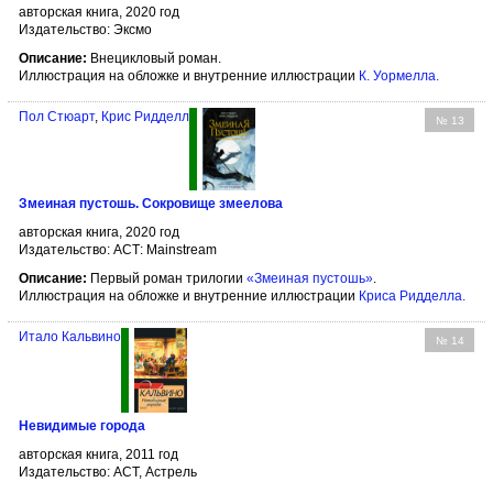
авторская книга, 2020 год
Издательство: Эксмо
Описание:
Внецикловый роман.
Иллюстрация на обложке и внутренние иллюстрации
К. Уормелла
.
Пол Стюарт
,
Крис Ридделл
№ 13
Змеиная пустошь. Сокровище змеелова
авторская книга, 2020 год
Издательство: АСТ: Mainstream
Описание:
Первый роман трилогии
«Змеиная пустошь»
.
Иллюстрация на обложке и внутренние иллюстрации
Криса Ридделла
.
Итало Кальвино
№ 14
Невидимые города
авторская книга, 2011 год
Издательство: АСТ, Астрель