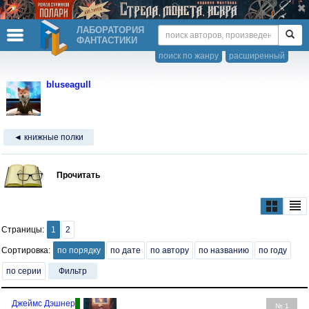
ЛАБОРАТОРИЯ
ФАНТАСТИКИ
поиск по жанру
расширенный
bluseagull
◄ книжные полки
Прочитать
Страницы:
1
2
Сортировка:
по порядку
по дате
по автору
по названию
по году
по серии
Фильтр
Джеймс Дэшнер
№ 1