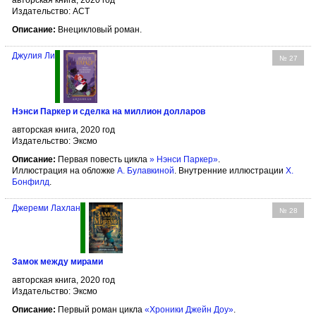
авторская книга, 2020 год
Издательство: АСТ
Описание:
Внецикловый роман.
Джулия Ли
№ 27
Нэнси Паркер и сделка на миллион долларов
авторская книга, 2020 год
Издательство: Эксмо
Описание:
Первая повесть цикла
» Нэнси Паркер»
.
Иллюстрация на обложке
А. Булавкиной
. Внутренние иллюстрации
Х.
Бонфилд
.
Джереми Лахлан
№ 28
Замок между мирами
авторская книга, 2020 год
Издательство: Эксмо
Описание:
Первый роман цикла
«Хроники Джейн Доу»
.