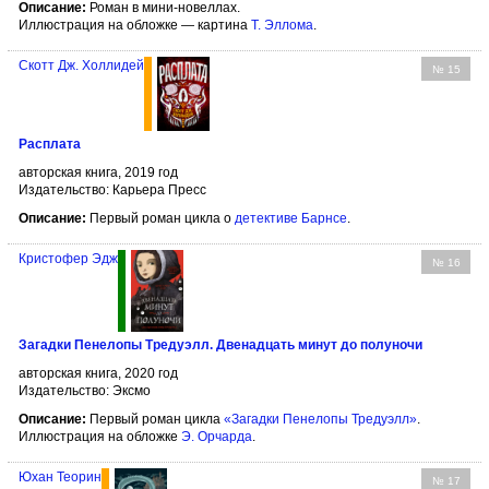
Описание:
Роман в мини-новеллах.
Иллюстрация на обложке — картина
Т. Эллома
.
Скотт Дж. Холлидей
№ 15
Расплата
авторская книга, 2019 год
Издательство: Карьера Пресс
Описание:
Первый роман цикла о
детективе Барнсе
.
Кристофер Эдж
№ 16
Загадки Пенелопы Тредуэлл. Двенадцать минут до полуночи
авторская книга, 2020 год
Издательство: Эксмо
Описание:
Первый роман цикла
«Загадки Пенелопы Тредуэлл»
.
Иллюстрация на обложке
Э. Орчарда
.
Юхан Теорин
№ 17