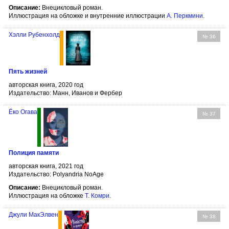
Описание:
Внецикловый роман.
Иллюстрация на обложке и внутренние иллюстрации
А. Перкмини
.
Хэлли Рубенхолд
№ 36
Пять жизней
авторская книга, 2020 год
Издательство: Манн, Иванов и Фербер
Ёко Огава
№ 37
Полиция памяти
авторская книга, 2021 год
Издательство: Polyandria NoAge
Описание:
Внецикловый роман.
Иллюстрация на обложке
Т. Комри
.
Джули МакЭлвен
№ 38