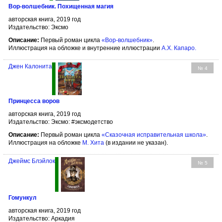
Вор-волшебник. Похищенная магия
авторская книга, 2019 год
Издательство: Эксмо
Описание:
Первый роман цикла
«Вор-волшебник»
.
Иллюстрация на обложке и внутренние иллюстрации
А.Х. Капаро
.
Джен Калонита
№ 4
Принцесса воров
авторская книга, 2019 год
Издательство: Эксмо: #эксмодетство
Описание:
Первый роман цикла
«Сказочная исправительная школа»
.
Иллюстрация на обложке
М. Хита
(в издании не указан).
Джеймс Блэйлок
№ 5
Гомункул
авторская книга, 2019 год
Издательство: Аркадия