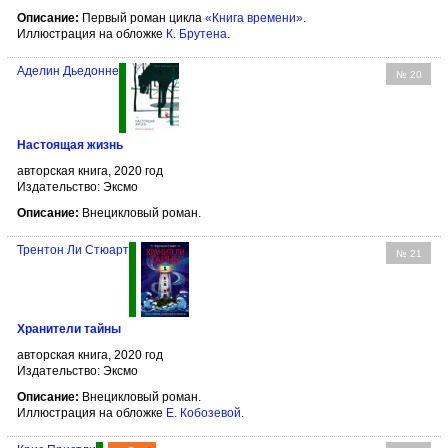
Описание:
Первый роман цикла
«Книга времени»
.
Иллюстрация на обложке
К. Брутена
.
Аделин Дьедонне
№ 20
Настоящая жизнь
авторская книга, 2020 год
Издательство: Эксмо
Описание:
Внецикловый роман.
Трентон Ли Стюарт
№ 21
Хранители тайны
авторская книга, 2020 год
Издательство: Эксмо
Описание:
Внецикловый роман.
Иллюстрация на обложке
Е. Кобозевой
.