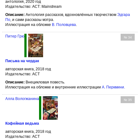
антология, 2020 год
Издательство: АСТ: Mainstream
Описание:
Антология рассказов, вдохновлённых творчеством
Эдгара
По
, и сами рассказы мэтра.
Иллюстрация на обложке
В. Половцева
.
Питер Грю
№ 34
Письма на чердак
авторская книга, 2018 год
Издательство: АСТ
Описание:
Внецикловая повесть.
Иллюстрация на обложке и внутренние иллюстрации
А. Перкмини
.
Алла Вологжанина
№ 35
Кофейная ведьма
авторская книга, 2018 год
Издательство: АСТ