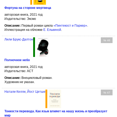
Фортуна на стороне мертвеца
авторская книга, 2021 год
Издательство: Эксмо
Описание:
Первый роман цикла
«Пинтекост и Паркер»
.
Иллюстрация на обложке
Е. Елькиной
.
Лили Брукс-Далтон
№ 46
Полночное небо
авторская книга, 2021 год
Издательство: АСТ
Описание:
Внецикловый роман.
Художник не указан.
Натали Келли
,
Йост Цетше
№ 47
Тонкости перевода. Как язык влияет на нашу жизнь и преобразует
мир