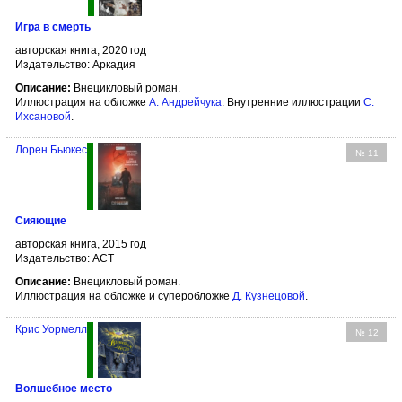
Игра в смерть
авторская книга, 2020 год
Издательство: Аркадия
Описание:
Внецикловый роман.
Иллюстрация на обложке
А. Андрейчука
. Внутренние иллюстрации
С.
Ихсановой
.
Лорен Бьюкес
№ 11
Сияющие
авторская книга, 2015 год
Издательство: АСТ
Описание:
Внецикловый роман.
Иллюстрация на обложке и суперобложке
Д. Кузнецовой
.
Крис Уормелл
№ 12
Волшебное место