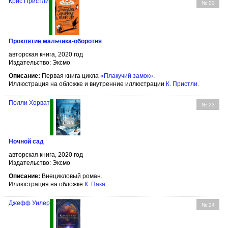
Крис Пристли
№ 22
Проклятие мальчика-оборотня
авторская книга, 2020 год
Издательство: Эксмо
Описание:
Первая книга цикла
«Плакучий замок»
.
Иллюстрация на обложке и внутренние иллюстрации
К. Пристли
.
Полли Хорват
№ 23
Ночной сад
авторская книга, 2020 год
Издательство: Эксмо
Описание:
Внецикловый роман.
Иллюстрация на обложке
К. Пака
.
Джефф Уилер
№ 24