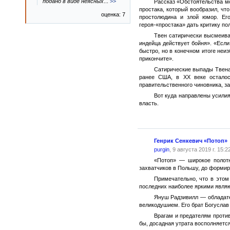
подано в виде неясных
...
>>
Рассказ «Обстоятельства м
простака, который вообразил, ч
оценка: 7
простолюдина и злой юмор. Ег
героя-«простака» дать критику п
Твен сатирически высмеива
индейца действует бойня». «Есл
быстро, но в конечном итоге неи
прикончите».
Сатирические выпады Твена 
ранее США, в XX веке осталос
правительственного чиновника, за
Вот куда направлены усилия
власть.
Генрик Сенкевич «Потоп»
purgin
, 9 августа 2019 г. 15:2
«Потоп» — широкое полот
захватчиков в Польшу, до формир
Примечательно, что в этом
последних наиболее яркими являю
Януш Радзивилл — обладате
великодушием. Его брат Богуслав 
Врагам и предателям против
бы, досадная утрата восполняет