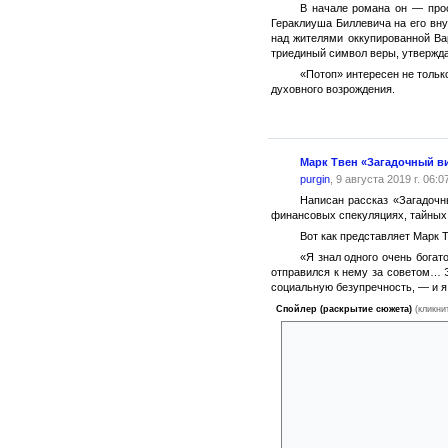
В начале романа он — прос
Гераклиуша Биллевича на его вн
над жителями оккупированной Ва
триединый символ веры, утвержд
«Потоп» интересен не тольк
духовного возрождения.
Марк Твен «Загадочный в
purgin
, 9 августа 2019 г. 06:0
Написан рассказ «Загадочн
финансовых спекуляциях, тайных
Вот как представляет Марк 
«Я знал одного очень богато
отправился к нему за советом… 
социальную безупречность, — и я
Спойлер (раскрытие сюжета)
(кликни
По американским законам
меньше, нежели указано в сп
почтенного «отца города» — к
«Я пошел в контору сбор
пока душа моя не покрылась с
Но что за важность? Ве
ничуточки не стыдно».