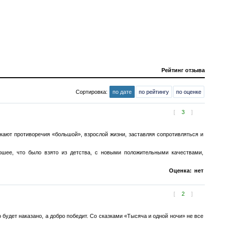
Рейтинг отзыва
Сортировка:
по дате
по рейтингу
по оценке
[
3
]
кают противоречия «большой», взрослой жизни, заставляя сопротивляться и
ошее, что было взято из детства, с новыми положительными качествами,
Оценка:
нет
[
2
]
 будет наказано, а добро победит. Со сказками «Тысяча и одной ночи» не все