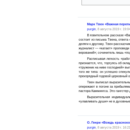
Марк Твен «Важная переп
purgin
, 8 августа 2019 г. 19:0
В язвительном рассказе «Ва
состоит из письма Твена, ответа
деляги к другому. Твен-рассказч
журналист — «катает» проповеди 
верований»; сочинитель лишь «по
Расписывая легкость «рабо
признается, что, торгуясь об окл
«труженик на ниве господней» вы
того же типа: он успешно спеку
преизрядный годовой церковный о
Твен выписал выразительны
опережают в погоне за прибылям
пастора Каммингса. Это гангстер
Выразительная индивидуал
«улавливать души» не в духовные 
О. Генри «Вождь краснок
purgin
, 8 августа 2019 г. 16:2