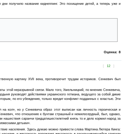
 дни получило название киднеппинг. Это похищение детей, а теперь уже и
ь деньги его отцу, чтобы тот забрал сына обратно.
ько не боится похитителей, и это сбивает их с толку. Невольно они сами
еспособны применить к нему насилие.
Оценка:
8
[
12
]
венную картину XVII века, противоречит трудам историков. Сенкевич был
ты этой неразрывной связи. Мало того, Хмельницкий, по мнению Сенкевича,
рдыня руководят действиями украинского гетмана, ведущего за собой дикие
оторым, по его убеждению, только вредит конфликт подданных с властью. Эти
 на кол», но у Сенкевича образ этот выписан как личность героическая и
енкевич, «по отношению к бунтам страшный и немилосердный, был, однако,
ли нашествия саранчи тридцатишестилетний князь то и дело кормил народ за
княжескими детьми».
ствие населения. Здесь думаю можно привести слова Мартина Лютера Кинга:
т насилие, и жестокость порождает жестокость в раскручивающейся спирали