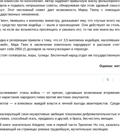
ой комиссии по конхологии». Автор надевает привычную маску фольклорного
е дела и подавать непрошеные советы, обнаруживая при этом здравый смысл
авку». Этот несложный сюжет дает возможность Марку Твену с помощью
ударственных чиновников.
вен», явившись к военному министру, доказывает ему, что «лучше всего на
е средство против индейца — мыло и просвещение. Они действуют не столь
 но если вы возьметесь просвещать и умывать его, то так или иначе вы его
а и резервации привели к тому, что от 3,5 миллиона индейцев, населявших
жей», Марк Твен в заключение язвительно пародирует в рассказе счет
ет себе 2950 (!) долларов за «консультации» и «проезд».
стоят головорезы, воры, тупицы. Беспечный народ отдал им государственную
Оценка:
нет
[
5
]
ослеживает этапы войны — от причин, сделавших возможным вторжение
 нарастание народного гнева против жестоких оккупантов.
риотов — и влекомых жаждой власти и личной выгоды авантюристов. Среди
 маскирующий свои неукротимые амбиции показными доброжелательностью и
овек, способный лгать, предавать и друзей, и брата, бесчестить женщин.
книге значительно бледнее, чем в первой части Трилогии. Но эта, казалось
еживающей на страницах романа труднейшую, мучительную эволюцию.