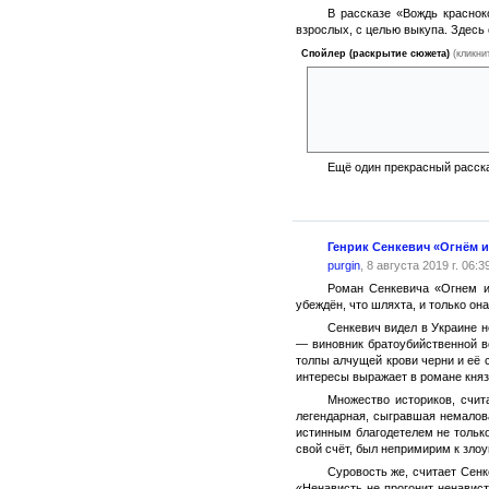
В рассказе «Вождь краснок
взрослых, с целью выкупа. Здесь 
Спойлер (раскрытие сюжета)
(кликни
Два злоумышленника, пох
Все дело в том, что мал
начинают вести себя, как нор
Ещё один прекрасный расска
Генрик Сенкевич «Огнём 
purgin
, 8 августа 2019 г. 06:3
Роман Сенкевича «Огнем и 
убеждён, что шляхта, и только он
Сенкевич видел в Украине н
— виновник братоубийственной в
толпы алчущей крови черни и её 
интересы выражает в романе кня
Множество историков, счит
легендарная, сыгравшая немалов
истинным благодетелем не только
свой счёт, был непримирим к зло
Суровость же, считает Сен
«Ненависть не прогонит ненавис