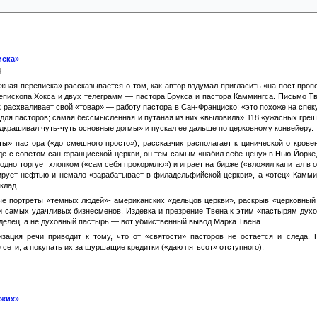
иска»
4
жная переписка» рассказывается о том, как автор вздумал пригласить «на пост проп
 епископа Хокса и двух телеграмм — пастора Брукса и пастора Каммингса. Письмо Т
ик расхваливает свой «товар» — работу пастора в Сан-Франциско: «это похоже на сп
для пасторов; самая бессмысленная и путаная из них «выловила» 118 «ужасных грешн
дкрашивал чуть-чуть основные догмы» и пускал ее дальше по церковному конвейеру.
ты» пастора («до смешного просто»), рассказчик располагает к цинической откров
аде с советом сан-францисской церкви, он тем самым «набил себе цену» в Нью-Йорке,
годно торгует хлопком («сам себя прокормлю») и играет на бирже («вложил капитал в
лирует нефтью и немало «зарабатывает в филадельфийской церкви», а «отец» Камми
клад.
е портреты «темных людей»- американских «дельцов церкви», раскрыв «церковный 
и самых удачливых бизнесменов. Издевка и презрение Твена к этим «пастырям дух
-делец, а не духовный пастырь — вот убийственный вывод Марка Твена.
изация речи приводит к тому, что от «святости» пасторов не остается и следа.
сети, а покупать их за шуршащие кредитки («даю пятьсот» отступного).
ожих»
1