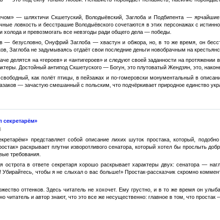
ечом» — шляхтичи Скшетуский, Володыёвский, Заглоба и Подбипента — ярчайшие
очные ловкость и бесстрашие Володыёвского сочетаются в этих персонажах с истинн
 и холода и превозмогать все невзгоды ради общего дела — победы.
в — безусловно, Онуфрий Заглоба — хвастун и обжора, но, в то же время, он бес
ков, Заглоба не задумываясь отдаёт свои последние деньги новобрачным на крестьянс
наче делятся на «героев» и «антигероев» и следуют своей заданности на протяжении 
актеры. Достойный антипод Скшетуского — Богун, это плутоватый Жендзян, это, након
свободный, как полёт птицы, в пейзажах и по-гомеровски монументальный в описан
азаков — зачастую смешанный с польским, что подчёркивает природное единство укр
л секретарём»
8
екретарём» представляет собой описание лихих шуток простака, который, подобно
остак» раскрывает плутни изворотливого сенатора, который хотел бы прослыть добр
вые требования.
я острота в ответе секретаря хорошо раскрывает характеры двух: сенатора — нагл
! Убирайтесь, чтобы я не слыхал о вас больше!» Простак-рассказчик скромно коммент
ество оттенков. Здесь читатель не хохочет. Ему грустно, и в то же время он улыба
но читатель и автор знают, что это все же несущественно: главное в том, что простак