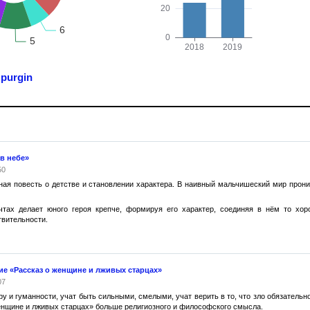
я
purgin
в небе»
50
ная повесть о детстве и становлении характера. В наивный мальчишеский мир прони
чтах делает юного героя крепче, формируя его характер, соединяя в нём то хор
твительности.
е «Рассказ о женщине и лживых старцах»
07
у и гуманности, учат быть сильными, смелыми, учат верить в то, что зло обязательно
 женщине и лживых старцах» больше религиозного и философского смысла.