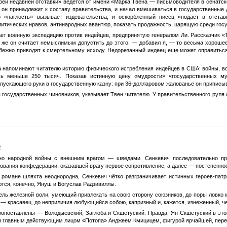
оей недавней отставки» ведется от имени «Марка Твена — письмоводителя в сенатск
то он принадлежит к составу правительства, и начал вмешиваться в государственны
о «наглость» вызывает издевательства, и оскорбленный писец «подает в отст
олитических нравов, антинародных авантюр, показать продажность, царящую среди гос
ет военную экспедицию против индейцев, предпринятую генералом Ли. Рассказчик «Т
и же он считает немыслимым допустить до этого, — добавил я, — то весьма хороше
збежно приводят к смертельному исходу. Недорезанный индеец еще может оправиться;
напоминают читателю историю физического истребления индейцев в США: войны, водк
ь меньше 250 тысяч. Показав истинную цену «мудрости» «государственных му
пускающего руки в государственную казну: при 36-долларовом жалованье он приписыва
 государственных чиновников, указывает Твен читателю. У правительственного руля 
2
но народной войны с внешним врагом — шведами. Сенкевич последовательно пр
ования конфедерации, оказавшей врагу первое сопротивление, а далее — постепенное
 романе шляхта неоднородна, Сенкевич чётко разграничивает истинных героев-пат
тся, конечно, Януш и Богуслав Радзивиллы.
ль железной воли, умеющий привлекать на свою сторону союзников, до поры ловко
— красавец, до неприличия любующийся собою, капризный и, кажется, изнеженный, чел
опоставлены — Володыёвский, Заглоба и Скшетуский. Правда, Ян Скшетуский в этой 
ся главным действующим лицом «Потопа» Анджеем Кмицицем, фигурой ярчайшей, пер