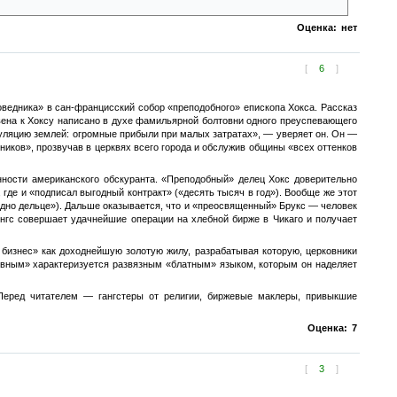
Оценка:
нет
[
6
]
оведника» в сан-францисский собор «преподобного» епископа Хокса. Рассказ
вена к Хоксу написано в духе фамильярной болтовни одного преуспевающего
екуляцию землей: огромные прибыли при малых затратах», — уверяет он. Он —
иков», прозвучав в церквях всего города и обслужив общины «всех оттенков
енности американского обскуранта. «Преподобный» делец Хокс доверительно
 где и «подписал выгодный контракт» («десять тысяч в год»). Вообще же этот
 одно дельце»). Дальше оказывается, что и «преосвященный» Брукс — человек
нгс совершает удачнейшие операции на хлебной бирже в Чикаго и получает
бизнес» как доходнейшую золотую жилу, разрабатывая которую, церковники
овным» характеризуется развязным «блатным» языком, которым он наделяет
 Перед читателем — гангстеры от религии, биржевые маклеры, привыкшие
Оценка:
7
[
3
]