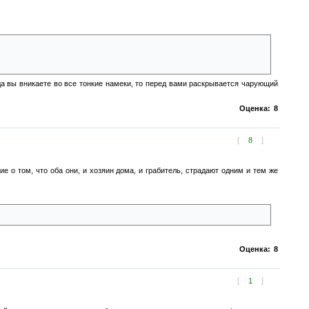
рок Даниил, будучи ещё мальчиком, берётся рассудить. Он просит каждого
ую молнию, которая сжигает их.
да вы вникаете во все тонкие намеки, то перед вами раскрывается чарующий
Оценка:
8
[
8
]
е о том, что оба они, и хозяин дома, и грабитель, страдают одним и тем же
я и даже приглашает выпить за свой счет.
Оценка:
8
[
1
]