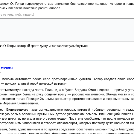
ожих» О. Генри пародирует отвратительное бесчеловечное явление, которое в наши
смех писателя поистине разит наповал.
те по нему, чтобы увидеть)
итившие мальчика, не только не получили выкупа, но и вынуждены были сами заплатит
ьчишка ведет себя естественно, не принимая навязываемой ему роли жертвы. Он нискол
мальные люди, то есть терпя выходки маленького хулигана, похитители органически н
з О Генри, который греет душу и заставляет улыбнуться.
и мечом»
9
мечом» оставляет после себя противоречивые чувства. Автор создаёт свою собст
а — положительный герой польской истории.
еотъемлемую некогда часть Польши, а в бунте Богдана Хмельницкого — причину утра
ойны, которая была на руку общему врагу — российской империи. Жажда мести и го
союзников-татар. Позиции Хмельницкого автор противопоставляет интересы страны, к
зь Иеремия Вишневецкий.
ают Вишневецкого палачом украинского народа, который «убивал, распинал и сажал
ажную роль в освоении пустынных дотоле украинских земель. Вишневецкий, пишет С
 для шляхты, но и для всего своего люда». Писатель сообщает, что после пожаров и
употреблениям чиновников и старост, опекал сирот, которых поэтому даже называли «
кевич, была единственным в то время средством обеспечить мирный труд и благоден
ть — это под силу только любви. Ненависть порождает ненависть, насилие порождае