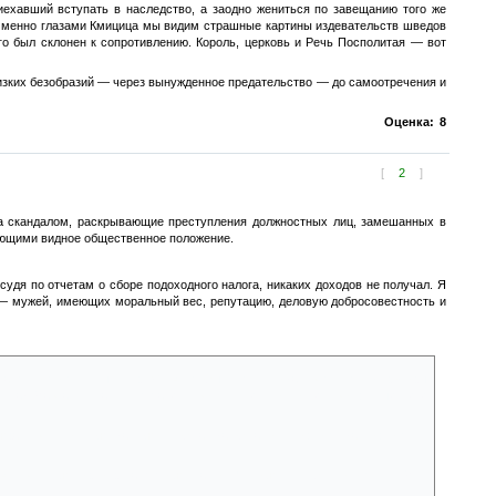
ехавший вступать в наследство, а заодно жениться по завещанию того же
 Именно глазами Кмицица мы видим страшные картины издевательств шведов
о был склонен к сопротивлению. Король, церковь и Речь Посполитая — вот
т низких безобразий — через вынужденное предательство — до самоотречения и
Оценка:
8
[
2
]
 за скандалом, раскрывающие преступления должностных лиц, замешанных в
ающими видное общественное положение.
 судя по отчетам о сборе подоходного налога, никаких доходов не получал. Я
— мужей, имеющих моральный вес, репутацию, деловую добросовестность и
егают состоятельные люди США, чтобы клятвенно заверить, что их доходы
ссказ Марка Твена имеет такую ироническую концовку: пройдя выучку у
ждал присягой ложь за ложью, обман за обманом, подлость за подлостью,
еки.
Америке ежегодно делают то же самое. Чего же мне беспокоиться? Мне