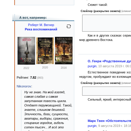
Сюжет такой:
Спойлер (раскрытие сюжета)
(кликни
А вот, например:
Два старца пытаются соб
Роберт М. Вегнер
из старцев рассказать о прои
Река воспоминаний
Как и в других сказках сер
мир древнего Востока.
О. Генри «Родственные д
purgin
, 10 августа 2019 г. 06:
2020
2016
2022
Естественное поведение хоз
недугом, пробуждают во взломщи
Рейтинг:
7.82
(993)
Спойлер (раскрытие сюжета)
(кликни
Nikonorov
:
, и он начинает вести себя по
Ну не знаю. На мой взгляд,
самая слабая и самая
Сильный, яркий, интересный
запутанная повесть цикла.
Отдает перумовщиной. Такой,
знаете, слишком дешевой.
Эпичность, боги, сущности,
аватары, выборы, сражения,
Марк Твен «Обстоятельств
стирание городов, гибель
purgin
, 9 августа 2019 г. 18:1
сотен тысяч... И всё это