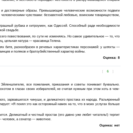
 и достоверные образы. Превышающие человеческие возможности подвиги
о человеческими чувствами: беззаветной любовью, воинским товариществом,
страшный рубака и хитроумен, как Одиссей. Способный ради необходимости
кой свадьбе.
всего повествования, по сути не изменяясь. Но самое удивительное — то, что
ец, цельная натура — красавица Гелена.
иях битв, разнообразен в речевых характеристиках персонажей: у шляхты —
аинцев и поляков и братоубийственный характер войны.
Оценка:
8
[
6
]
 Эйленшпигелю, все пожелания, приказания и советы понимает буквально.
охотом в глазах своих избирателей, не считая нужным при этом хоть в чем-
ого, зарвавшегося чинуши, и деликатного простака из народа. Разъяренный
ирует: «Я понял это как осторожный намек на то, что в моих услугах больше
ется. Деликатный и честный простак (его давно уже любит читатель!) терпит
 — человек, а сенатор — животное.
Оценка:
нет