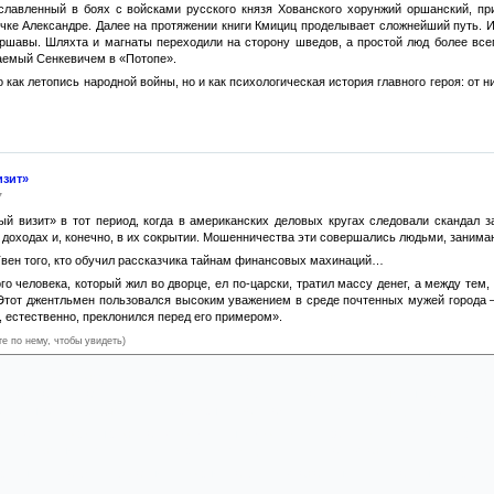
лавленный в боях с войсками русского князя Хованского хорунжий оршанский, при
учке Александре. Далее на протяжении книги Кмициц проделывает сложнейший путь.
ршавы. Шляхта и магнаты переходили на сторону шведов, а простой люд более всег
аемый Сенкевичем в «Потопе».
о как летопись народной войны, но и как психологическая история главного героя: о
изит»
7
ый визит» в тот период, когда в американских деловых кругах следовали скандал
 доходах и, конечно, в их сокрытии. Мошенничества эти совершались людьми, заним
Твен того, кто обучил рассказчика тайнам финансовых махинаций…
го человека, который жил во дворце, ел по-царски, тратил массу денег, а между тем,
Этот джентльмен пользовался высоким уважением в среде почтенных мужей города 
, естественно, преклонился перед его примером».
те по нему, чтобы увидеть)
, все, подтвержденное под присягой, считается непреложной истиной. К этому приб
исках налогоплательщиков, или что они вообще неправильно обложены налогом. Ра
ак скрывать от обложения свои доходы, — рассказчик является к сборщику налогов.
щика и, твердо выдерживая укоризненный взор моего недавнего посетителя, подтвер
лоем ложных клятв в несколько дюймов толщиною и мое самоуважение не исчезло нав
дь тысячи наиболее богатых и гордых, наиболее уважаемых и почитаемых людей в 