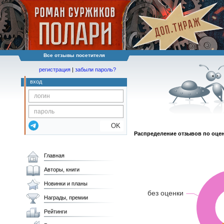
Все отзывы посетителя
регистрация
|
забыли пароль?
вход
OK
Распределение отзывов по оце
Главная
Авторы, книги
Новинки и планы
Награды, премии
Рейтинги