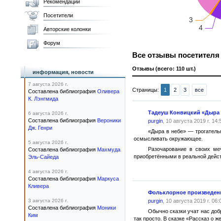
Рекомендации
Посетители
Авторские колонки
Форум
Все отзывы посетител
Отзывы (всего: 110 шт.)
информация, новости
7 августа 2026 г.
Страницы:
1
2
3
все
Составлена библиография
Оливера
К. Лэнгмида
Тадеуш Конвицкий «Дыра 
6 августа 2026 г.
Составлена библиография
Вероники
purgin
, 10 августа 2019 г. 14:
Дж. Генри
«Дыра в небе» — трогатель
осмысливать окружающее.
5 августа 2026 г.
Разочарование в своих ме
Составлена библиография
Махмуда
приобретёнными в реальной дейс
Эль-Сайеда
4 августа 2026 г.
Составлена библиография
Маркуса
Кливера
Фольклорное произведени
3 августа 2026 г.
purgin
, 10 августа 2019 г. 06:
Составлена библиография
Моники
Обычно сказки учат нас добр
Ким
так просто. В сказке «Рассказ о