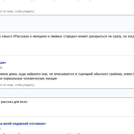
те по нему, чтобы увидеть)
лазнить одну и ту же женщину. Получив отказ, они обвиняют её в прелюбодеянии. Про
сшедшем. Оба описывают случившееся по-разному. Аллах посылает на лжецов карающ
ии смысл «Рассказа о женщине и лживых старцах» может раскрыться не сразу, но ког
уши»
06
яина дома, куда забрался вор, не вписывается в сценарий обычного грабежа, извести
ке нормальные человеческие эмоции
те по нему, чтобы увидеть)
-человечески — расспрашивает больного, дает ему медицинский совет, помогает одетьс
 рассказ для всех.
а моей недавней отставки»
6