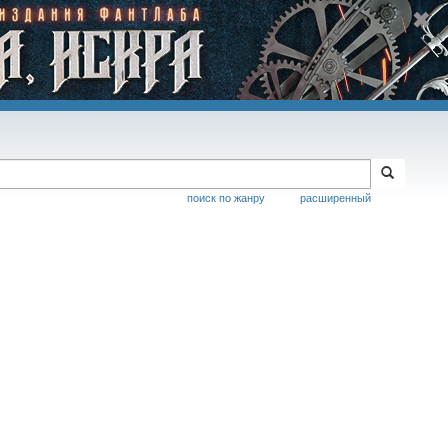
поиск по жанру
расширенный