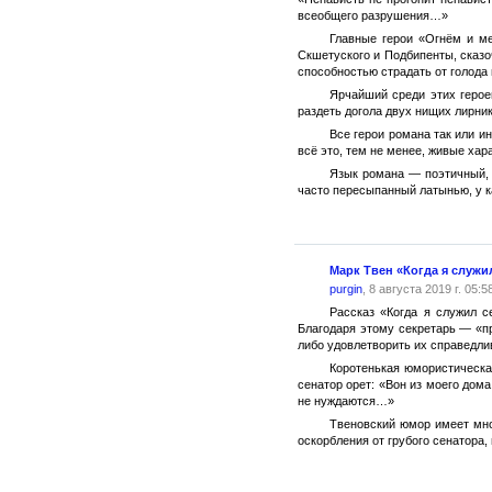
всеобщего разрушения…»
Главные герои «Огнём и м
Скшетуского и Подбипенты, сказ
способностью страдать от голода
Ярчайший среди этих герое
раздеть догола двух нищих лирни
Все герои романа так или и
всё это, тем не менее, живые хар
Язык романа — поэтичный, 
часто пересыпанный латынью, у к
Марк Твен «Когда я служи
purgin
, 8 августа 2019 г. 05:5
Рассказ «Когда я служил с
Благодаря этому секретарь — «пр
либо удовлетворить их справедли
Коротенькая юмористическа
сенатор орет: «Вон из моего дома
не нуждаются…»
Твеновский юмор имеет множ
оскорбления от грубого сенатора, 