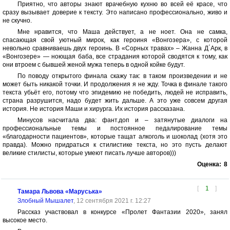
Приятно, что авторы знают врачебную кухню во всей её красе, что
сразу вызывает доверие к тексту. Это написано профессионально, живо и
не скучно.
Мне нравится, что Маша действует, а не ноет. Она не самка,
спасающая свой уютный мирок, как героиня «Вонгозера», с которой
невольно сравниваешь двух героинь. В «Сорных травах» – Жанна Д ́Арк, в
«Вонгозере» — ноющая баба, все страдания которой сводятся к тому, как
они втроем с бывшей женой мужа теперь в одной койке будут.
По поводу открытого финала скажу так: в таком произведении и не
может быть никакой точки. И продолжения я не жду. Точка в финале такого
текста убьёт его, потому что эпидемию не победить, людей не исправить,
страна разрушится, надо будет жить дальше. А это уже совсем другая
история. Не история Маши и хирурга. Их история рассказана.
Минусов насчитала два: фант.доп и – затянутые диалоги на
профессиональные темы и постоянное педалирование темы
«благодарности пациентов», которые тащат алкоголь и шоколад (хотя это
правда). Можно придраться к стилистике текста, но это пусть делают
великие стилисты, которые умеют писать лучше авторов)))
Оценка:
8
[
1
]
Тамара Львова «Маруська»
Злобный Мышалет
, 12 сентября 2021 г. 12:27
Рассказ участвовал в конкурсе «Пролет Фантазии 2020», занял
высокое место.