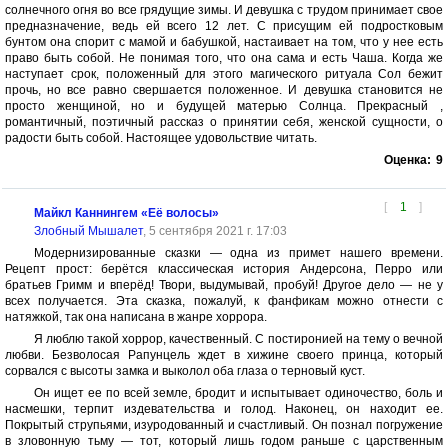
солнечного огня во все грядущие зимы. И девушка с трудом принимает свое
предназначение, ведь ей всего 12 лет. С присущим ей подростковым
бунтом она спорит с мамой и бабушкой, настаивает на том, что у нее есть
право быть собой. Не понимая того, что она сама и есть Чаша. Когда же
наступает срок, положенный для этого магического ритуала Сол бежит
прочь, но все равно свершается положенное. И девушка становится не
просто женщиной, но и будущей матерью Солнца. Прекрасный ,
романтичный, поэтичный рассказ о принятии себя, женской сущности, о
радости быть собой. Настоящее удовольствие читать.
Оценка:
9
[
1
]
Майкл Каннингем «Её волосы»
Злобный Мышалет
, 5 сентября 2021 г. 17:03
Модернизированные сказки — одна из примет нашего времени.
Рецепт прост: берётся классическая история Андерсона, Перро или
братьев Гримм и вперёд! Твори, выдумывай, пробуй! Другое дело — не у
всех получается. Эта сказка, пожалуй, к фанфикам можно отнести с
натяжкой, так она написана в жанре хоррора.
Я люблю такой хоррор, качественный. С постиронией на тему о вечной
любви. Безволосая Рапунцель ждет в хижине своего принца, который
сорвался с высоты замка и выколол оба глаза о терновый куст.
Он ищет ее по всей земле, бродит и испытывает одиночество, боль и
насмешки, терпит издевательства и голод. Наконец, он находит ее.
Покрытый струпьями, изуродованный и счастливый. Он познал погружение
в зловонную тьму — тот, который лишь годом раньше с царственным