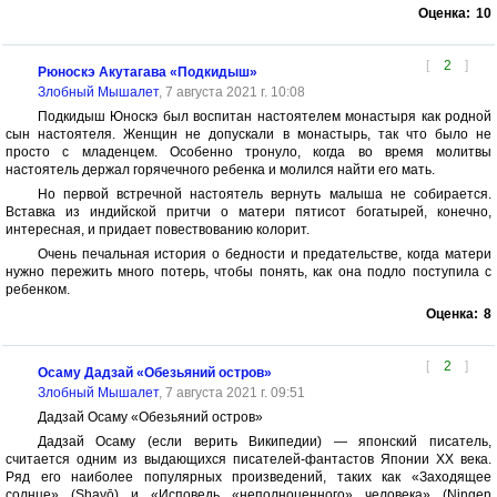
Оценка:
10
[
2
]
Рюноскэ Акутагава «Подкидыш»
Злобный Мышалет
, 7 августа 2021 г. 10:08
Подкидыш Юноскэ был воспитан настоятелем монастыря как родной
сын настоятеля. Женщин не допускали в монастырь, так что было не
просто с младенцем. Особенно тронуло, когда во время молитвы
настоятель держал горячечного ребенка и молился найти его мать.
Но первой встречной настоятель вернуть малыша не собирается.
Вставка из индийской притчи о матери пятисот богатырей, конечно,
интересная, и придает повествованию колорит.
Очень печальная история о бедности и предательстве, когда матери
нужно пережить много потерь, чтобы понять, как она подло поступила с
ребенком.
Оценка:
8
[
2
]
Осаму Дадзай «Обезьяний остров»
Злобный Мышалет
, 7 августа 2021 г. 09:51
Дадзай Осаму «Обезьяний остров»
Дадзай Осаму (если верить Википедии) — японский писатель,
считается одним из выдающихся писателей-фантастов Японии XX века.
Ряд его наиболее популярных произведений, таких как «Заходящее
солнце» (Shayō) и «Исповедь «неполноценного» человека» (Ningen