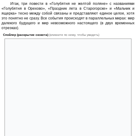
Итак, три повести в «Голубятня не желтой поляне» с названиями
«Голубятня в Орехово», «Праздник лета в Старогорске» и «Мальчик и
ящерка» тесно между собой связаны и представляют единое целое, хотя
это понятно не сразу. Все события происходят в параллельных мирах: мир
далекого будущего и мир невозможного настоящего (в двух временных
отрезках).
Спойлер (раскрытие сюжета)
(кликните по нему, чтобы увидеть)
Сюжет первой книги укладывается в пару предложений: дети,
живущие в параллельном мире, сильно похожем на конец 80-х
придумали себе героя-звездолетчика , и один из мальчиков (Тик)
привел Ярослава Родина в этот мир. Ярослав Родин не пожелал
вернуться на свой эскадеэр и стал жить в этом странном мире,
который держится на лжи и страхе. Им управляют «Те, кто велят».
Это пришельцы, которые задумали создать мыслящую галактику, а
для этого они не пощадят ту галактику, в которой они находятся.
Войны, эпидемии, конфликты – это все, чем любят заниматься «Те,
кто велят». Весь первый том Ярослав разбирается с обстановкой. То
теряет, то находит своих обретенных детей – Тика, Альку, Дану и
Читу, переживает много трагедий и чуть было не возвращается на
свой эскадээр. Самая большая потеря для него – Тик, мальчик со
сверхспособностями. Но в конце книги мы видим – есть надежда на
то, что мальчик в плену.
Вторая книга – это история друзей – Гельки, его друга Юрки и
скрипача Янки (на самом деле пришельца из мира, где правят «Те,
кто велят»). Здесь тоже есть взрослый, который возится с детьми –
журналист Глеб, попавший в мир из своего параллельного похожего