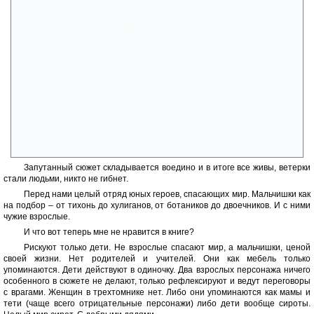
мира. В «Празднике лета…» более теплая и душевная атмосфера.
Дружба, ревность мальчишек, их всякие совместные дела и забавы.
Но и тут появляются смутные враги в виде клоунов и гипсовых статуй.
Те, кто велят, пытаются пробраться в спокойный мир. Особенно они
активизируются, когда мальчишкам удается создать модель
вселенной, Искорку.
Третья книга объединяет все сюжетные линии. Становится
понятно, что Юрка попал во временную петлю и погиб в Восстании
лицея, Янка стал ветерком и послан в параллельный мир, чтобы
привести Юрку к отцу Ярославу Родину, но не справился с миссией.
Глеб вернулся не в свой мир, а попал в Орехов. Ярослав Родин
объединяет детей на борьбу с «Теми, кто велят», а Гелька совершает
подвиг и размыкает пространственно-временное кольцо.
Запутанный сюжет складывается воедино и в итоге все живы, ветерки
стали людьми, никто не гибнет.
Перед нами целый отряд юных героев, спасающих мир. Мальчишки как
на подбор – от тихонь до хулиганов, от ботаников до двоечников. И с ними
чужие взрослые.
И что вот теперь мне не нравится в книге?
Рискуют только дети. Не взрослые спасают мир, а мальчишки, ценой
своей жизни. Нет родителей и учителей. Они как мебель только
упоминаются. Дети действуют в одиночку. Два взрослых персонажа ничего
особенного в сюжете не делают, только рефлексируют и ведут переговоры
с врагами. Женщин в трехтомнике нет. Либо они упоминаются как мамы и
тети (чаще всего отрицательные персонажи) либо дети вообще сироты.