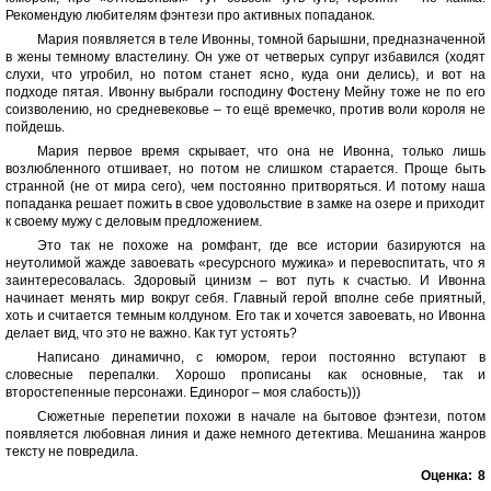
Рекомендую любителям фэнтези про активных попаданок.
Мария появляется в теле Ивонны, томной барышни, предназначенной
в жены темному властелину. Он уже от четверых супруг избавился (ходят
слухи, что угробил, но потом станет ясно, куда они делись), и вот на
подходе пятая. Ивонну выбрали господину Фостену Мейну тоже не по его
соизволению, но средневековье – то ещё времечко, против воли короля не
пойдешь.
Мария первое время скрывает, что она не Ивонна, только лишь
возлюбленного отшивает, но потом не слишком старается. Проще быть
странной (не от мира сего), чем постоянно притворяться. И потому наша
попаданка решает пожить в свое удовольствие в замке на озере и приходит
к своему мужу с деловым предложением.
Это так не похоже на ромфант, где все истории базируются на
неутолимой жажде завоевать «ресурсного мужика» и перевоспитать, что я
заинтересовалась. Здоровый цинизм – вот путь к счастью. И Ивонна
начинает менять мир вокруг себя. Главный герой вполне себе приятный,
хоть и считается темным колдуном. Его так и хочется завоевать, но Ивонна
делает вид, что это не важно. Как тут устоять?
Написано динамично, с юмором, герои постоянно вступают в
словесные перепалки. Хорошо прописаны как основные, так и
второстепенные персонажи. Единорог – моя слабость)))
Сюжетные перепетии похожи в начале на бытовое фэнтези, потом
появляется любовная линия и даже немного детектива. Мешанина жанров
тексту не повредила.
Оценка:
8