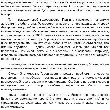
природу неопознанного вируса, который как бы и не вирус. Что это за кара
небесная мы узнаем ближе к середине книги. А пока умирают молодые и
старые, а чаще всего дети. Дети умерли почти все. Всё происходит очень
быстро.
Тут я выскажу своё недовольство. Причина смертности напрямую
авторами не объяснена. Разумеется, я верю в то, что наши власти сроду
быстро не смогут найти причину и будут врать населению, как это показано
в книге. Убедительно. Мы в нынешнее время это испытали на себе, и книга,
которая увидела свет в 2012 г. нам не наврала ни капли о том, как будут не
готовы головы из телевизора бороться с конкретной вселенской проблемой
и ее последствиями. Но вот сами авторы тоже никак не объясняют, что
именно случилось. В одном месте мелькает мысль, что умерли все
праведники. Эту мысль почти «не обсосали», не обосновали. Например,
любовница хирурга помирает на первых страницах, и её я вряд ли отнесу к
праведникам.
И потом, смерть праведников – очень не похоже на кару божью, как мы
её понимаем в нашем христианском мировоззрении.
Сюжет. Это ходилка. Герои ходят и решают проблемы по мере их
поступления, а проблемы постапокалипсиса растут в геометрической
прогрессии. Это достоверно и очень страшно. Особенно истории в морге и
нападения на этот морг. Особенно перестрелка Маши и её
преследователей.
Книга написана хорошо там, где есть действие, где есть «движ».
Вызвать сопереживание героям ( в том числе и второстепенным) и их
страданиям, авторам удается, как и чувство страха и даже ужаса от
происходящего.