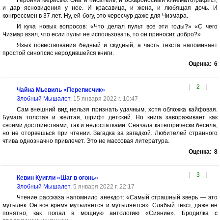
Героиня мерисью. Она и писатель, и оскароносный кинематографист,
и дар ясновидения у нее. И красавица, и жена, и любящая дочь. И
конгрессмен в 37 лет. Ну, ей-богу, это чересчур даже для Чизмара.
И куча новых вопросов: «Что делал пульт все эти годы?» «С чего
Чизмар взял, что если пульт не использовать, то он приносит добро?»
Язык повествования бедный и скудный, а часть текста напоминает
простой синопсис неродившейся книги.
Оценка:
6
[
2
]
Чайна Мьевиль «Переписчик»
Злобный Мышалет
, 15 января 2022 г. 10:47
Сам внешний вид нельзя признать удачным, хотя обложка кайфовая.
Бумага толстая и желтая, шрифт детский. Но книга завораживает как
своими достоинствами, так и недостатками. Сначала категорически бесила,
но не оторвешься при чтении. Загадка за загадкой. Любителей странного
чтива однозначно привлечет. Это не массовая литература.
Оценка:
8
[
3
]
Кевин Куигли «Шаг в огонь»
Злобный Мышалет
, 5 января 2022 г. 22:17
Чтение рассказа напомнило анекдот: «Самый страшный зверь — это
мутылёк. Он все время мутыляется и мутыляется». Слабый текст, даже не
понятно, как попал в мощную антологию «Сияние». Бродилка с