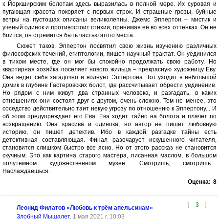
к Йоркширским болотам здесь выразилась в полной мере. Их суровая и
пугающая красота покоряет с первых строк. И страшные грозы, буйные
ветры на пустошах описаны великолепны. Джемс Эппертон – мистик и
ученый одинок и противостоит стихии, принимая её во всех оттенках. Он не
боится, он стремится быть частью этого места.
Сюжет таков. Эппертон посвятил свою жизнь изучению различных
философских течений, египтологии, пишет научный трактат. Он уединился
в тихом месте, где он мог бы спокойно продолжать свою работу. Но
квартирная хозяйка поселяет нового жильца – прекрасную художницу Еву.
Она ведет себя загадочно и волнует Эппертона. Тот уходит в небольшой
домик в глубине Гастеровских болот, где рассчитывает обрести уединение.
Но рядом с ним живут два странных человека, и разгадать, в каких
отношениях они состоят друг с другом, очень сложно. Тем не менее, это
соседство действительно таит некую угрозу по отношению к Эппертону... И
об этом предупреждает его Ева. Ева ходит тайно на болота и плачет по
возвращению. Она красива и одинока, но автор не пишет любовную
историю, он пишет детектив. Ибо в каждой разгадке тайны есть
детективная составляющая. Финал разочарует искушенного читателя,
становится слишком быстро все ясно. Но от этого рассказ не становится
скучным. Это как картина старого мастера, писанная маслом, в большом
полутемном художественном музее. Смотришь, смотришь…
Наслаждаешься.
Оценка:
8
[
3
]
Леонид Филатов «Любовь к трём апельсинам»
Злобный Мышалет
, 1 мая 2021 г. 10:03