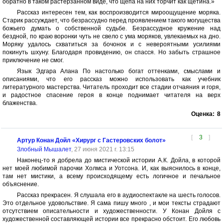
обратно в таком растерзанном виде, что щепа на них торчит как щетина.»
Рассказ интересен тем, как воспроизводится мироощущение моряка.
Старик рассуждает, что безрассудно перед проявлением такого могущества
божьего думать о собственной судьбе. Безрассудное кружение над
бездной, по краю воронки чуть не свело с ума моряков, увлекаемых на дно.
Моряку удалось схватиться за бочонок и с невероятными усилиями
покинуть шхуну. Благодаря провидению, он спасся. Но забыть страшное
приключение не смог.
Язык Эдгара Алана По настолько богат оттенками, смыслами и
описаниями, что его рассказ можно использовать как учебник
литературного мастерства. Читатель проходит все стадии отчаяния и горя,
и радостное спасение героя в конце поднимает читателя на верх
блаженства.
Оценка:
8
[
3
]
Артур Конан Дойл «Хирург с Гастеровских болот»
Злобный Мышалет
, 27 июня 2021 г. 13:15
Наконец-то я добрела до мистической истории А.К. Дойла, в которой
нет моей любимой парочки Холмса и Уотсона. И, как выяснилось в конце,
там нет мистики, а всему происходящему есть логичное и печальное
объяснение.
Рассказ прекрасен. Я слушала его в аудиоспектакле на шесть голосов.
Это отдельное удовольствие. Я сама пишу много , и мои тексты страдают
отсутствием описательности и художественности. У Конан Дойля с
художественной составляющей истории все прекрасно обстоит. Его любовь