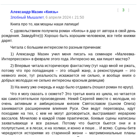
[
3
]
Александр Мазин «Князь»
Злобный Мышалет
, 6 апреля 2024 г. 21:50
Книга про то, как мощны наши лапищи!
С удовольствием получила роман «Князь» в дар от автора в свой день
рождения. Завидуйте))) Хорошо быть хорошим человеком, все тебе книжки
дарят.
Читала с большим интересом по разным причинам:
1) Александр Мазин учил меня писать на семинаре «Малеевка-
Интерпресскон» в феврале этого года. Интересно же, как пишет мастер?
2) Впервые читала историческую фантастику (тут надо мной не ржать,
потому что про попаданцев – это общий жанр, а реконструкция – это
немного иное, тут реальность искажается не сильно, и вообще книги о
добрых молодцах не сильно интересны красным девицам)
3) На книгу уже очередь и надо было отдавать (пошел роман по кругу).
Что я могу сказать о сюжете? Это третья книга из цикла, но читается
как самостоятельное произведение. Некий Серегей вместе с молодым, но
очень активным и амбициозным князем Святославом (сыном Олега)
занимаются расширением влияния Руси. Они ведут переговоры, идут
походами на тех, с кем не могут договориться, выстраивают иерархию
вассалов. Мочилово в каждой главе практически, боевые сцены написаны
захватывающе и все разные. Потому что бьются бьются они и в
полупустыне, и в лесах, и на холмах, и конно и пеше… И всяко. Сцены битв
чередуются историями из старинной жизни – матримониальные планы