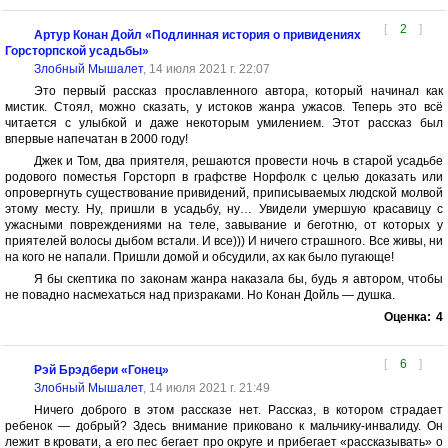
[
2
]
Артур Конан Дойл «Подлинная история о привидениях
Горсторпской усадьбы»
Злобный Мышалет
, 14 июля 2021 г. 22:07
Это первый рассказ прославленного автора, который начинал как
мистик. Стоял, можно сказать, у истоков жанра ужасов. Теперь это всё
читается с улыбкой и даже некоторым умилением. Этот рассказ был
впервые напечатан в 2000 году!
Джек и Том, два приятеля, решаются провести ночь в старой усадьбе
родового поместья Горсторп в графстве Норфолк с целью доказать или
опровергнуть существование привидений, приписываемых людской молвой
этому месту. Ну, пришли в усадьбу, ну… Увидели умершую красавицу с
ужасными повреждениями на теле, завывание и беготню, от которых у
приятелей волосы дыбом встали. И все))) И ничего страшного. Все живы, ни
на кого не напали. Пришли домой и обсудили, ах как было пугающе!
Я бы скептика по законам жанра наказала бы, будь я автором, чтобы
не повадно насмехаться над призраками. Но Конан Дойль — душка.
Оценка:
4
[
6
]
Рэй Брэдбери «Гонец»
Злобный Мышалет
, 14 июля 2021 г. 21:49
Ничего доброго в этом рассказе нет. Рассказ, в котором страдает
ребенок — добрый? Здесь внимание приковано к мальчику-инвалиду. Он
лежит в кровати, а его пес бегает про округе и прибегает «рассказывать» о