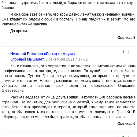
блеском, неукротимый и отважный, взбирался по золотым косам на высокую
башню.
И она скрывает от него, что косы давно лежат безжизненными змеями.
Она кладет их рядом с собой в постель. Принц гладит их и верит, что его
Рапунцель так же красива.
До дрожи.
Оценка:
8
[
1
]
Николай Романов «Ловец жемчуга»
Злобный Мышалет
, 5 сентября 2021 г. 17:02
Как и ожидалось, это мерзастик, а не ужастик. Написано легким языком
профессионального автора, идея не новая. То чужой лезет из тебя, то
новая жизнь. Тут из Гриши лезут жемчужины, которые он продает и
наживается на этом. Наконец созревает не жемчужина, а нечто ужасное и
убийственное и начинает свой поход на человечество. Описания
блевотворны.
Рассказ ведется от лица друга Гриши, и композиция рассказа весьма
странная. Не понятно, для чего сцена с девкой, к чему такое количество
флэшбеков, что происходит с героем, который тоже заражен, но вместо
того, чтобы спасать свою жизнь, он вспоминает эпизоды с Гришей. В
общем, рассказ не мешало бы сократить, чтобы вопросы не возникали.
Оценка:
6