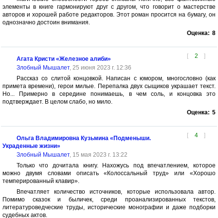
элементы в книге гармонируют друг с другом, что говорит о мастерстве
авторов и хорошей работе редакторов. Этот роман просится на бумагу, он
однозначно достоин внимания.
Оценка:
8
[
2
]
Агата Кристи «Железное алиби»
Злобный Мышалет
, 25 июня 2023 г. 12:36
Рассказ со слитой концовкой. Написан с юмором, многословно (как
примета времени), герои милые. Перепалка двух сыщиков украшает текст.
Но... Примерно в середине понимаешь, в чем соль, и концовка это
подтверждает. В целом слабо, но мило.
Оценка:
5
[
4
]
Ольга Владимировна Кузьмина «Подменыши.
Украденные жизни»
Злобный Мышалет
, 15 мая 2023 г. 13:22
Только что дочитала книгу. Нахожусь под впечатлением, которое
можно двумя словами описать «Колоссальный труд» или «Хорошо
темперированный клавир».
Впечатляет количество источников, которые использовала автор.
Помимо сказок и быличек, среди проанализированных текстов,
литературоведческие труды, исторические монографии и даже подборки
судебных актов.