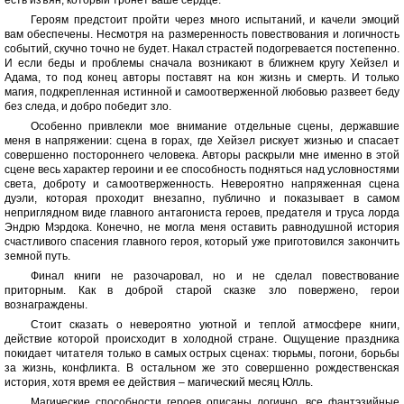
есть изъян, который тронет ваше сердце.
Героям предстоит пройти через много испытаний, и качели эмоций
вам обеспечены. Несмотря на размеренность повествования и логичность
событий, скучно точно не будет. Накал страстей подогревается постепенно.
И если беды и проблемы сначала возникают в ближнем кругу Хейзел и
Адама, то под конец авторы поставят на кон жизнь и смерть. И только
магия, подкрепленная истинной и самоотверженной любовью развеет беду
без следа, и добро победит зло.
Особенно привлекли мое внимание отдельные сцены, державшие
меня в напряжении: сцена в горах, где Хейзел рискует жизнью и спасает
совершенно постороннего человека. Авторы раскрыли мне именно в этой
сцене весь характер героини и ее способность подняться над условностями
света, доброту и самоотверженность. Невероятно напряженная сцена
дуэли, которая проходит внезапно, публично и показывает в самом
неприглядном виде главного антагониста героев, предателя и труса лорда
Эндрю Мэрдока. Конечно, не могла меня оставить равнодушной история
счастливого спасения главного героя, который уже приготовился закончить
земной путь.
Финал книги не разочаровал, но и не сделал повествование
приторным. Как в доброй старой сказке зло повержено, герои
вознаграждены.
Стоит сказать о невероятно уютной и теплой атмосфере книги,
действие которой происходит в холодной стране. Ощущение праздника
покидает читателя только в самых острых сценах: тюрьмы, погони, борьбы
за жизнь, конфликта. В остальном же это совершенно рождественская
история, хотя время ее действия – магический месяц Юлль.
Магические способности героев описаны логично, все фантэзийные