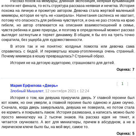
Рассказ похож на мемуары, длинная экспозиция, неяркая кульминация
и почти нет финала, то есть структура рассказа неявная и нечетка. История
похожа на личную и прожитую автором. Девочка стала жертвой маленькой
кикиморы, которая ее чуть не «заиграла». Нагнетания саспенса не хватает,
потому что опасность для ребенка чувствуется, и она не раз стояла на краю
гибели, но автор отвлекается на описания взаимоотношений в семье,
чувств ребенка и даже природы, и поэтому в определенный момент рассказ
выглядит затянутым и теряет динамику. В общем, я бы его на треть точно
сократила, без ущерба для художественности.
В итоге так и не понятно: колдунья помогла или девочка сама
справилась с бедой. И перевертыш кошка-утопленница очень странный.
Почему кикимора в кошку превращалась? Странный образ.
История не на детскую аудиторию, страшновато для детей.
Оценка:
7
[
1
]
Мария Ерфилова «Дверь»
Злобный Мышалет
, 12 сентября 2021 г. 12:24
История о том, как девушка приручила дверь. У главной героини был
кот хомяк, но они умерли, а главной героине было одиноко и даже скучно.
Сначала, когда дверь замурлыкала, девушка не поверила, но потом стала
ее кормить и покрывать лаком. История размазана, а написать можно было
просто миниатюру на 2 тысячи знаков. На рассказ идея не тянет, и
читается скучновато. А вот для миниатюры, причем в абсурдном, а не в
лирическом ключе было бы, на мой вкус, самое то.
Оценка:
5