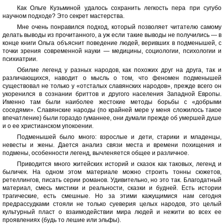
Как Ольге Кузьминой удалось сохранить легкость пера при сугубо
научном подходе? Это секрет мастерства.
Мне очень понравился подход, который позволяет читателю самому
делать выводы из прочитанного, а уж если такие выводы не получились — в
конце книги Ольга объяснит поведение людей, веривших в подменышей, с
точки зрения современной науки — медицины, социологии, психологии и
психиатрии.
Обилие легенд у разных народов, как похожих друг на друга, так и
различающихся, наводит о мысль о том, что феномен подменышей
существовал не только у «отсталых славянских народов», прежде всего он
укоренился в сознании бриттов и другого населения Западной Европы.
Именно там были наиболее жестокие методы борьбы с «добрыми
соседями». Славянские народы (по крайней мере у меня сложилось такое
впечатление) были гораздо гуманнее, они думали прежде об умершей душе
и о ее христианском упокоении.
Подменышей было много: взрослые и дети, старики и младенцы,
невесты и жены. Дается анализ связи места и времени похищения и
подмены, особенности легенд, вычленяется общее и различное.
Приводится много житейских историй и сказок как таковых, легенд и
быличек. На одном этом материале можно строить тонны сюжетов,
ретеллингов, писать серии романов. Удивительно, но это так. Благодатный
материал, смесь мистики и реальности, сказки и будней. Есть истории
трагические, есть смешные. Но за этими кажущимися нам сегодня
предрассудками стояли не только суеверия целых народов, это целый
культурный пласт о взаимодействии мира людей и нежити во всех ее
проявлениях (будь то лешие или эльфы).