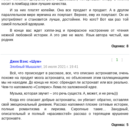
носит в ломбард свои лучшие качества.
И за них платят копейки. Она все продает и продает. А в другом
параллельном мире мужчина их покупает. Вернее, ему их покупают. Он их
употребляет и становится лучше, достойнее. Но кого? Вот как раз той
самой польской вдовушки.
В конце вас ждет хэппи-энд и прекрасное настроение от чтения
нежной любовной истории. А это уже не мало. Язык автора чистый, как
родник
Оценка:
8
[
1
]
Джек Вэнс «Шум»
Злобный Мышалет
, 16 июля 2021 г. 19:41
Всё, что происходит в рассказе, все, что описано астронавтом, очень
похоже на продукт мозга астронавта, но объяснения этим галлюцинациям
мы не находим. До конца не ясно: сбрендил ли астронавт или все реально.
Чем-то напомнило «Солярис» Лема по заложенной идее.
Музыка, которая звучит – это речь существ. А, может, и не речь)))
Когда его спасают добрые астронавты, он убегает обратно, оставляя
свой эмоциональный дневник. Рассказ напомнил плохие сетевые истории,
полные романтизма и лиризма. Сиропные такие… Занудный,
описательный и полный «красивостей» рассказ о терпящем крушение
астронавте.
Оценка:
5