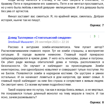
Когда актер напился в стельку, и не смог сыграть в спектакле, то
бравому Пете и предложили его заменить. Петя и не мечтал прославиться,
но у него была любовь к милой девушке- милиционерке. И эта девушка была
без ума от артистов.
Финал заставит вас смеяться. Я, по крайней мере, смеялась. Добрая
история, нынче так не пишут.
Оценка:
7
[
3
]
Дэвид Таллерман «Стокгольмский синдром»
Злобный Мышалет
, 28 сентября 2021 г. 22:16
Рассказ в антураже зомби-апокалипсиса. Чем пугает автор?
Расчеловечиванием главного героя. Тут не зомби страшны, а восприятие
ситуации. В городе выжили немногие. Главный герой прекрасно
забарикадировался в чужом доме. У него есть консервы, ружье и патроны.
Он убил ради жилища обитателей дома и теперь расположился в
безопасности. Он скучает и наблюдает за происходящим. Зомби
неинтересны, они однообразно ковыляют и совершают тупые поступки. Но
не Билли. Появляется зомби в нарядном костюме. Он шустрее и умнее
остальных. И он начинает ломиться в дом напротив, где живет семья. А
главный герой наблюдает за ним без страха и сочувствия к живым людям.
Он смотрит кино. Со всеми жуткими подробностями.
Такой хоррор мне по нутру, так как я всегда боюсь живых, а не мертвых.
Не понравился только длинный монолог на тему морали в тексте. И так
ясно, зачем разжевывать?
Оценка:
8