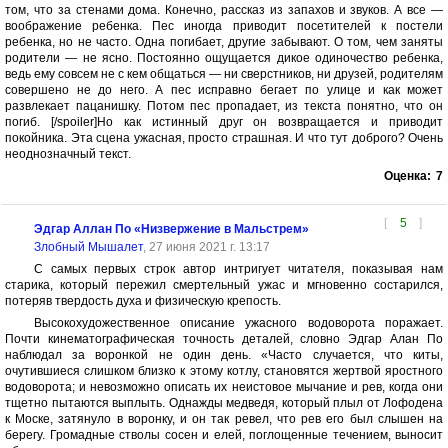
том, что за стенами дома. Конечно, рассказ из запахов и звуков. А все —
воображение ребенка. Пес иногда приводит посетителей к постели
ребенка, но не часто. Одна погибает, другие забывают. О том, чем заняты
родители — не ясно. Постоянно ощущается дикое одиночество ребенка,
ведь ему совсем не с кем общаться — ни сверстников, ни друзей, родителям
совершено не до него. А пес исправно бегает по улице и как может
развлекает пацанишку. Потом пес пропадает, из текста понятно, что он
погиб. [/spoiler]Но как истинный друг он возвращается и приводит
покойника. Эта сцена ужасная, просто страшная. И что тут доброго? Очень
неоднозначный текст.
Оценка:
7
[
5
]
Эдгар Аллан По «Низвержение в Мальстрем»
Злобный Мышалет
, 27 июня 2021 г. 13:17
С самых первых строк автор интригует читателя, показывая нам
старика, который пережил смертельный ужас и мгновенно состарился,
потеряв твердость духа и физическую крепость.
Высокохудожественное описание ужасного водоворота поражает.
Почти кинематографическая точность деталей, словно Эдгар Алан По
наблюдал за воронкой не один день. «Часто случается, что киты,
очутившиеся слишком близко к этому котлу, становятся жертвой яростного
водоворота; и невозможно описать их неистовое мычание и рев, когда они
тщетно пытаются выплыть. Однажды медведя, который плыл от Лофодена
к Моске, затянуло в воронку, и он так ревел, что рев его был слышен на
берегу. Громадные стволы сосен и елей, поглощенные течением, выносит