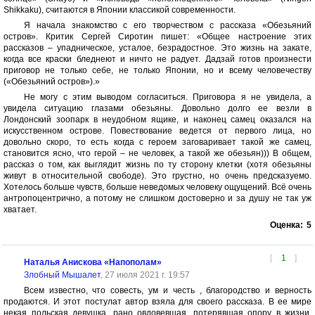
Shikkaku), считаются в Японии классикой современности.
Я начала знакомство с его творчеством с рассказа «Обезьяний
остров». Критик Сергей Сиротин пишет: «Общее настроение этих
рассказов – упадническое, усталое, безрадостное. Это жизнь на закате,
когда все краски бледнеют и ничто не радует. Дадзай готов произнести
приговор не только себе, не только Японии, но и всему человечеству
(«Обезьяний остров»).»
Не могу с этим выводом согласиться. Приговора я не увидела, а
увидела ситуацию глазами обезьяны. Довольно долго ее везли в
Лондонский зоопарк в неудобном ящике, и наконец самец оказался на
искусственном острове. Повествование ведется от первого лица, но
довольно скоро, то есть когда с героем заговаривает такой же самец,
становится ясно, что герой – не человек, а такой же обезьян))) В общем,
рассказ о том, как выглядит жизнь по ту сторону клетки (хотя обезьяны
живут в относительной свободе). Это грустно, но очень предсказуемо.
Хотелось больше чувств, больше неведомых человеку ощущений. Всё очень
антропоцентрично, а потому не слишком достоверно и за душу не так уж
хватает.
Оценка:
5
[
1
]
Наталья Анискова «Напополам»
Злобный Мышалет
, 27 июля 2021 г. 19:57
Всем известно, что совесть, ум и честь , благородство и верность
продаются. И этот постулат автор взяла для своего рассказа. В ее мире
некая польская девушка, рано овдовевшая, потерявшая опору в жизни,