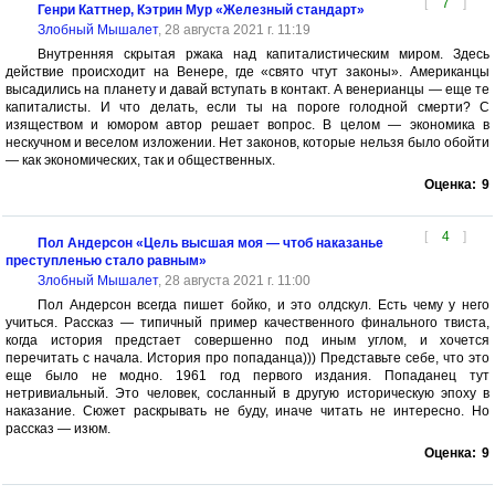
[
7
]
Генри Каттнер, Кэтрин Мур «Железный стандарт»
Злобный Мышалет
, 28 августа 2021 г. 11:19
Внутренняя скрытая ржака над капиталистическим миром. Здесь
действие происходит на Венере, где «свято чтут законы». Американцы
высадились на планету и давай вступать в контакт. А венерианцы — еще те
капиталисты. И что делать, если ты на пороге голодной смерти? С
изяществом и юмором автор решает вопрос. В целом — экономика в
нескучном и веселом изложении. Нет законов, которые нельзя было обойти
— как экономических, так и общественных.
Оценка:
9
[
4
]
Пол Андерсон «Цель высшая моя — чтоб наказанье
преступленью стало равным»
Злобный Мышалет
, 28 августа 2021 г. 11:00
Пол Андерсон всегда пишет бойко, и это олдскул. Есть чему у него
учиться. Рассказ — типичный пример качественного финального твиста,
когда история предстает совершенно под иным углом, и хочется
перечитать с начала. История про попаданца))) Представьте себе, что это
еще было не модно. 1961 год первого издания. Попаданец тут
нетривиальный. Это человек, сосланный в другую историческую эпоху в
наказание. Сюжет раскрывать не буду, иначе читать не интересно. Но
рассказ — изюм.
Оценка:
9