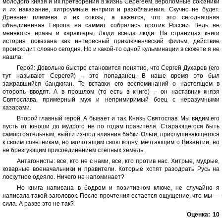
молодого князя и их претворения в жизнь Серегеем, вероломные союзники
и их наказание, хитроумные интриги и разоблачения. Скучно не будет.
Древние племена и их союзы, а кажется, что это сегодняшняя
объединенная Европа на саммит собралась против России. Ведь не
меняются нравы и характеры. Люди всегда люди. На страницах книги
история показана как интересный приключенческий фильм, действие
происходит словно сегодня. Но и какой-то одной кульминации в сюжете я не
нашла.
Герой: Довольно быстро становится понятно, что Сергей Духарев (его
тут называют Серегей) – это попаданец. В наше время это был
зажравшийся бандюган. Те вставки его воспоминаний о настоящем в
оторопь вводят. А в прошлом (то есть в книге) – он наставник князя
Святослава, примерный муж и непримиримый боец с неразумными
хазарами.
Второй главный герой. А бывает и так. Князь Святослав. Мы видим его
пусть от юноши до мудрого не по годам правителя. Старающегося быть
самостоятельным, выйти из-под влияния бабки Ольги, прислушивающегося
к своим советникам, но молотящим свою копну, мечтающим о Византии, но
не брезгующим присоединением степных земель.
Антагонисты: все, кто не с нами, все, кто против нас. Хитрые, мудрые,
коварные военачальники и правители. Которые хотят разодрать Русь на
лоскутное одеяло. Ничего не напоминает?
Но книга написана в бодром и позитивном ключе, не случайно я
написала такой заголовок. После прочтения остается ощущение, что мы —
сила. А разве это не так?
Оценка:
10