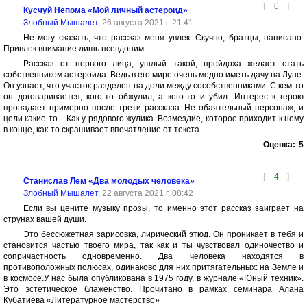
[
0
]
Кусчуй Непома «Мой личный астероид»
Злобный Мышалет
, 26 августа 2021 г. 21:41
Не могу сказать, что рассказ меня увлек. Скучно, братцы, написано.
Привлек внимание лишь псевдоним.
Рассказ от первого лица, ушлый такой, пройдоха желает стать
собственником астероида. Ведь в его мире очень модно иметь дачу на Луне.
Он узнает, что участок разделен на доли между сособственниками. С кем-то
он договаривается, кого-то обжулил, а кого-то и убил. Интерес к герою
пропадает примерно после трети рассказа. Не обаятельный персонаж, и
цели какие-то... Как у рядового жулика. Возмездие, которое приходит к нему
в конце, как-то скрашивает впечатление от текста.
Оценка:
5
[
4
]
Станислав Лем «Два молодых человека»
Злобный Мышалет
, 22 августа 2021 г. 08:42
Если вы цените музыку прозы, то именно этот рассказ заиграет на
струнах вашей души.
Это бессюжетная зарисовка, лирический этюд. Он проникает в тебя и
становится частью твоего мира, так как и ты чувствовал одиночество и
сопричастность одновременно. Два человека находятся в
противоположных полюсах, одинаково для них притягательных: на Земле и
в космосе.У нас была опубликована в 1975 году, в журнале «Юный техник».
Это эстетическое блаженство. Прочитано в рамках семинара Алана
Кубатиева «Литературное мастерство»