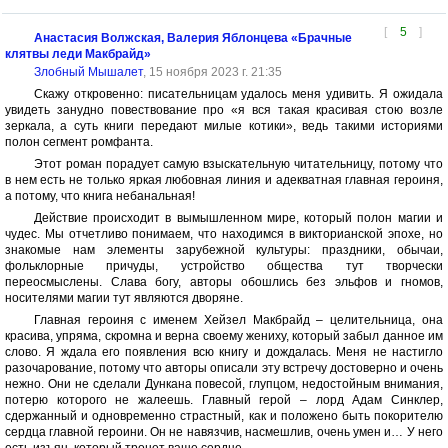
[
5
]
Анастасия Волжская, Валерия Яблонцева «Брачные
клятвы леди Макбрайд»
Злобный Мышалет
, 15 ноября 2023 г. 21:35
Скажу откровенно: писательницам удалось меня удивить. Я ожидала
увидеть занудно повествование про «я вся такая красивая стою возле
зеркала, а суть книги передают милые котики», ведь такими историями
полон сегмент ромфанта.
Этот роман порадует самую взыскательную читательницу, потому что
в нем есть не только яркая любовная линия и адекватная главная героиня,
а потому, что книга небанальная!
Действие происходит в вымышленном мире, который полон магии и
чудес. Мы отчетливо понимаем, что находимся в викторианской эпохе, но
знакомые нам элементы зарубежной культуры: праздники, обычаи,
фольклорные причуды, устройство общества тут творчески
переосмыслены. Слава богу, авторы обошлись без эльфов и гномов,
носителями магии тут являются дворяне.
Главная героиня с именем Хейзел Макбрайд – целительница, она
красива, упряма, скромна и верна своему жениху, который забыл данное им
слово. Я ждала его появления всю книгу и дождалась. Меня не настигло
разочарование, потому что авторы описали эту встречу достоверно и очень
нежно. Они не сделали Дункана повесой, глупцом, недостойным внимания,
потерю которого не жалеешь. Главный герой – лорд Адам Синклер,
сдержанный и одновременно страстный, как и положено быть покорителю
сердца главной героини. Он не навязчив, насмешлив, очень умен и… У него