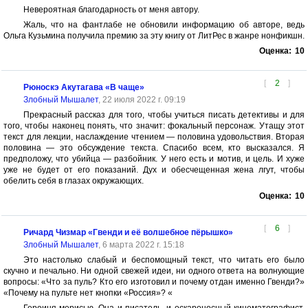
Невероятная благодарность от меня автору.
Жаль, что на фантлабе не обновили информацию об авторе, ведь
Ольга Кузьмина получила премию за эту книгу от ЛитРес в жанре нонфикшн.
Оценка:
10
[
2
]
Рюноскэ Акутагава «В чаще»
Злобный Мышалет
, 22 июля 2022 г. 09:19
Прекрасный рассказ для того, чтобы учиться писать детективы и для
того, чтобы наконец понять, что значит: фокальный персонаж. Утащу этот
текст для лекции, наслаждение чтением — половина удовольствия. Вторая
половина — это обсуждение текста. Спасибо всем, кто высказался. Я
предположу, что убийца — разбойник. У него есть и мотив, и цель. И хуже
уже не будет от его показаний. Дух и обесчещенная жена лгут, чтобы
обелить себя в глазах окружающих.
Оценка:
10
[
6
]
Ричард Чизмар «Гвенди и её волшебное пёрышко»
Злобный Мышалет
, 6 марта 2022 г. 15:18
Это настолько слабый и беспомощный текст, что читать его было
скучно и печально. Ни одной свежей идеи, ни одного ответа на волнующие
вопросы: «Что за пуль? Кто его изготовил и почему отдан именно Гвенди?»
«Почему на пульте нет кнопки «Россия»? «