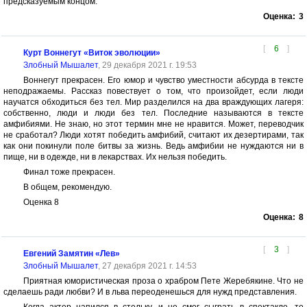
предсказуемым концом.
Оценка:
3
[
6
]
Курт Воннегут «Виток эволюции»
Злобный Мышалет
, 29 декабря 2021 г. 19:53
Воннегут прекрасен. Его юмор и чувство уместности абсурда в тексте
неподражаемы. Рассказ повествует о том, что произойдет, если люди
научатся обходиться без тел. Мир разделился на два враждующих лагеря:
собственно, люди и люди без тел. Последние называются в тексте
амфибиями. Не знаю, но этот термин мне не нравится. Может, переводчик
не сработал? Люди хотят победить амфибий, считают их дезертирами, так
как они покинули поле битвы за жизнь. Ведь амфибии не нуждаются ни в
пище, ни в одежде, ни в лекарствах. Их нельзя победить.
Финал тоже прекрасен.
В общем, рекомендую.
Оценка 8
Оценка:
8
[
3
]
Евгений Замятин «Лев»
Злобный Мышалет
, 27 декабря 2021 г. 14:53
Приятная юмористическая проза о храбром Пете Жеребякине. Что не
сделаешь ради любви? И в льва переоденешься для нужд представления.