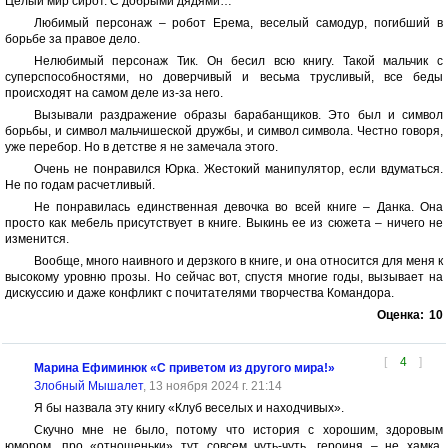
Целый мир сирот. С добрыми дядями…
Любимый персонаж – робот Ерема, веселый самодур, погибший в
борьбе за правое дело.
Нелюбимый персонаж Тик. Он бесил всю книгу. Такой мальчик с
суперспособностями, но доверчивый и весьма трусливый, все беды
происходят на самом деле из-за него.
Вызывали раздражение образы барабанщиков. Это был и символ
борьбы, и символ мальчишеской дружбы, и символ символа. Честно говоря,
уже перебор. Но в детстве я не замечала этого.
Очень не понравился Юрка. Жестокий манипулятор, если вдуматься.
Не по годам расчетливый.
Не понравилась единственная девочка во всей книге – Данка. Она
просто как мебель присутствует в книге. Выкинь ее из сюжета – ничего не
изменится.
Вообще, много наивного и дерзкого в книге, и она относится для меня к
высокому уровню прозы. Но сейчас вот, спустя многие годы, вызывает на
дискуссию и даже конфликт с почитателями творчества Командора.
Оценка:
10
[
4
]
Марина Ефиминюк «С приветом из другого мира!»
Злобный Мышалет
, 13 ноября 2024 г. 21:14
Я бы назвала эту книгу «Клуб веселых и находчивых».
Скучно мне не было, потому что история с хорошим, здоровым
юмором, про «отношеньки» тут совсем чуть-чуть, героиня – не хамка.