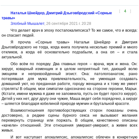
[
4
]
Наталья Шнейдер, Дмитрий Дзыговбродский «Сорные
травы»
Злобный Мышалет
, 26 сентября 2021 г. 20:28
Что делает врач в эпоху постапокалипсиса? То же самое, что и всегда:
он спасает людей.
Я прочла «Сорные травы» Натальи Шнейдер и Дмитрия
Дзыговбродского не тогда, когда книга получила несколько премий и много
откликов, а когда её основательно подзабыли, а она оп – и стала
актуальной.
Обо всём по порядку. Два главных героя – врача, муж и жена. Он:
хирург, коварный изменщик и в целом неприятный тип, дающий волю
эмоциям и непревзойденный эгоист. Она: патологоанатом, рано
потерявшая для мужа привлекательность, не умеющая создавать
домашний уют, но преданная работе, городу женщина и к тому же умеет
стрелять! В общем, мои симпатии однозначно на стороне героини, Марьи.
(Кстати, имени мужика я даже не запомнила, пусть он будет просто хирург).
Детей у них нет, друг другу они чужие, Маша ведет себя порядочно, а хирург
– шляется благодаря кобелиной природе мужчин и брутальной красоте.
Взаимоотношения противоборствующих сторон показаны очень
достоверно, а редкие сцены бурного секса не вызывают желания
перевернуть страницу или поржать. В общем, качественно описаны
«качели» отношений. Эти отношения умирают-умирают, а живее всех
живых.
И вот наступает апокалипсис, апокалипсис облечен в конкретную