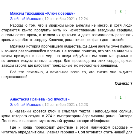
[
3
]
Максим Тихомиров «Ключ к сердцу»
Злобный Мышалет
, 12 сентября 2021 г. 12:24
Рассказ о том, что в людском мире ангелам не место, и хотя люди
стараются как-то продлить жить их искусственным заводным сердцам,
ангелы летят прочь, а взмахи их крыльев и дают возможность разогнать
кровь и заработать сердцу. Конечно, романтично, но фант.доп. так себе.
Мрачная история прогнившего общества, где даже ангелы хуже пьяниц
и воняют разложившейся плотью. Не вполне понятно, что это за ангелы и
зачем приходят в наш мир, но люди обрубают им золотые крылья и
вставляют искусственные сердца. Для производства этих сердец целые
заводы строят, где работают прекрасные, но несчастные женщины.
Всё это печально, и печальнее всего то, что сказка мне видится
недосказанной.
Оценка:
7
[
1
]
Анастасия Грачёва «Sol Invictus»
Злобный Мышалет
, 12 сентября 2021 г. 12:23
В названии кроется ключ к смыслам текста. Непобедимое солнце,
культ которого создан в 274 г. императором Аврелианом, роман Виктора
Пелевина и название музыкальной группы в жанре «Неофолк»
Где и когда происходит действие в этом магическом рассказе –
читатель определит сам. Главная героиня – Сол готовится стать Чашей для