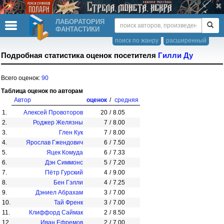
ЛАБОРАТОРИЯ
ФАНТАСТИКИ
поиск по жанру
расширенный
Подробная статистика оценок посетителя
Гилли Ду
Всего оценок:
90
Таблица оценок по авторам
Автор
оценок
/
средняя
1.
Алексей Провоторов
20
/
8.05
2.
Роджер Желязны
7
/
8.00
3.
Глен Кук
7
/
8.00
4.
Ярослав Гжендович
6
/
7.50
5.
Яцек Комуда
6
/
7.33
6.
Дэн Симмонс
5
/
7.20
7.
Пётр Гурский
4
/
9.00
8.
Бен Гэлли
4
/
7.25
9.
Дэниел Абрахам
3
/
7.00
10.
Тай Френк
3
/
7.00
11.
Клиффорд Саймак
2
/
8.50
12.
Иван Ефремов
2
/
7.00