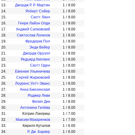
13.
Джордж Р. Р. Мартин
1
/
9.00
14.
Роберт Сойер
1
/
9.00
15.
Скотт Линч
1
/
9.00
16.
Генри Лайон Олди
1
/
9.00
17.
Анджей Сапковский
1
/
9.00
18.
Святослав Логинов
1
/
8.00
19.
Фредерик Пол
1
/
8.00
20.
Энди Вейер
1
/
8.00
21.
Джордж Оруэлл
1
/
8.00
22.
Редьярд Киплинг
1
/
8.00
23.
Скотт Оден
1
/
8.00
24.
Евгения Ульяничева
1
/
8.00
25.
Сергей Жарковский
1
/
8.00
26.
Лоуренс Уотт-Эванс
1
/
8.00
27.
Анна Бжезинская
1
/
8.00
28.
Роджер Леви
1
/
8.00
29.
Филип Дик
1
/
8.00
30.
Антонина Гилёва
1
/
8.00
31.
Кэтрин Лэнгриш
1
/
7.00
32.
Максим Макаренков
1
/
7.00
33.
Кирилл Куталов
1
/
6.00
34.
Р. Дж. Баркер
1
/
6.00