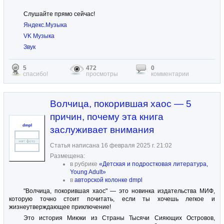
Слушайте прямо сейчас!
Яндекс.Музыка
VK Музыка
Звук
5
472
0
спасибо!
просмотры
комментарии
Волчица, покорившая хаос — 5
причин, почему эта книга
dmpl
заслуживает внимания
Статья написана 16 февраля 2025 г. 21:02
Размещена:
в рубрике
«Детская и подростковая литература,
Young Adult»
в
авторской колонке dmpl
"Волчица, покорившая хаос" — это новинка издательства МИФ,
которую точно стоит почитать, если ты хочешь легкое и
жизнеутверждающее приключение!
Это история Миюки из Страны Тысячи Сияющих Островов,