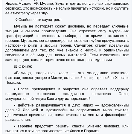
Яндекс.Музыке, VK Музыке, Звуке и других популярных стриминговых
сервисах. Это возможность не только прочитать историю, но и ощутить
её атмосферу через звук.
🎶 Особенности саундтрека:
Музыка не повторяет сюжет дословно, но передаёт ключевые
эмоции и смыслы произведения. Она отражает силу внутренних
трансформаций и сложность выбора, с которыми сталкивается
героиня. Музыкальное сопровождение позволит глубже прочувствовать
настроение книги и эмоции героев. Саундтрек станет идеальным
дополнением для тех, кто уже знаком с книгой, и оригинальным
введением в её мир для новых читателей. Если композиции вас
заинтересуют, сама история точно не оставит равнодушными.
📖 О книге:
«Волчица, покорившая хаос» — это молодежное азиатское
фэнтези, повествующее о Миюки, оказавшейся в центре войны Хаоса и
Порядка.
• После превращения в оборотня она обретает поддержку
неожиданных союзников: загадочного наставника Эола,
могущественной кицунэ Каю и других персонажей.
• Действие разворачивается в двух мирах — вдохновлённым
древней Японией и вдохновлённым современным мира сочетая
динамичные приключения, романтические моменты и философские
размышления.
• Героине предстоит решить: спасти близкого человека или
вмешаться в вечное противостояние Хаоса и Порядка.