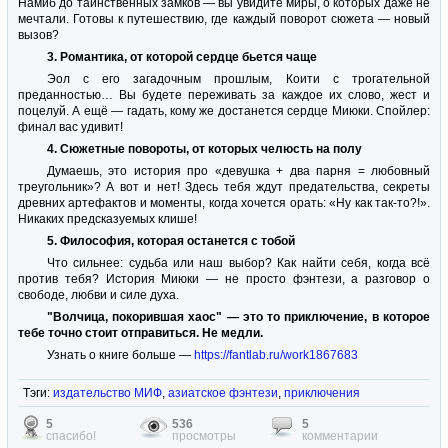
Намиб до таинственных замков — вы увидите миры, о которых даже не
мечтали. Готовы к путешествию, где каждый поворот сюжета — новый
вызов?
3. Романтика, от которой сердце бьется чаще
Эол с его загадочным прошлым, Коити с трогательной
преданностью… Вы будете переживать за каждое их слово, жест и
поцелуй. А ещё — гадать, кому же достанется сердце Миюки. Спойлер:
финал вас удивит!
4. Сюжетные повороты, от которых челюсть на полу
Думаешь, это история про «девушка + два парня = любовный
треугольник»? А вот и нет! Здесь тебя ждут предательства, секреты
древних артефактов и моменты, когда хочется орать: «Ну как так-то?!».
Никаких предсказуемых клише!
5. Философия, которая останется с тобой
Что сильнее: судьба или наш выбор? Как найти себя, когда всё
против тебя? История Миюки — не просто фэнтези, а разговор о
свободе, любви и силе духа.
"Волчица, покорившая хаос" — это то приключение, в которое
тебе точно стоит отправиться. Не медли.
Узнать о книге больше —
https://fantlab.ru/work1867683
Тэги:
издательство МИФ
,
азиатское фэнтези
,
приключения
5
536
5
спасибо!
просмотры
комментарии