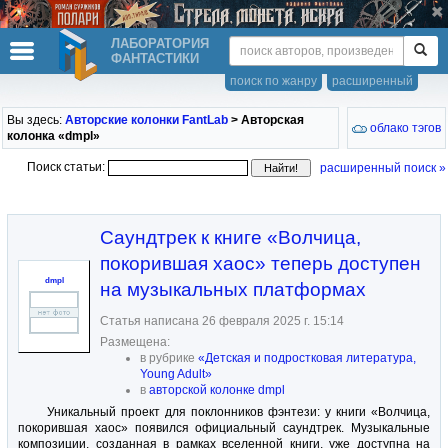
ЛАБОРАТОРИЯ
ФАНТАСТИКИ
поиск по жанру
расширенный
Вы здесь:
Авторские колонки FantLab
> Авторская
облако тэгов
колонка «dmpl»
Поиск статьи:
расширенный поиск »
Саундтрек к книге «Волчица,
покорившая хаос» теперь доступен
dmpl
на музыкальных платформах
Статья написана 26 февраля 2025 г. 15:14
Размещена:
в рубрике
«Детская и подростковая литература,
Young Adult»
в
авторской колонке dmpl
Уникальный проект для поклонников фэнтези: у книги «Волчица,
покорившая хаос» появился официальный саундтрек. Музыкальные
композиции, созданная в рамках вселенной книги, уже доступна на