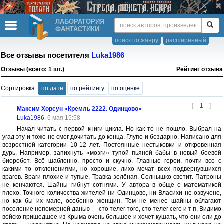
ЛАБОРАТОРИЯ
ФАНТАСТИКИ
поиск по жанру
расширенный
Все отзывы посетителя
Luka1986
Отзывы (всего: 1 шт.)
Рейтинг отзыва
Сортировка:
по дате
по рейтингу
по оценке
[
1
]
Максим Хорсун «Кремль 2222. Одинцово»
Luka1986
, 6 мая 15:58
Начал читать с первой книги цикла. Но как то не пошло. Выбрал на
угад эту и тоже не смог дочитать до конца. Глупо и бездарно. Написано для
возростной категории 10-12 лет. Постоянные нестыковки и откровенная
дурь. Например, запихнуть «мозги» тупой пьяной бабы в новый боевой
биоробот. Всё шаблонно, просто и скучно. Главные герои, почти все с
какими то отклонениями, но хорошие, лихо мочат всех подвернувшихся
врагов. Враги плохие и тупые. Травка зелёная. Солнышко светит. Патроны
не кончаются. Шайны гибнут сотнями. У автора в обще с математикой
плохо. Точного количества жителей ни Одинцово, ни Власихи не озвучено,
но как бы их мало, особенно женщин. Тем не менее шайны облагают
поселение непомерной данью — сто телег того, сто телег сего и т п. Видимо
войско пришедшее из Крыма очень большое и хочет кушать, что они ели до