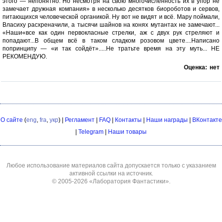
этого — непонятно. Но несмотря на свою многочисленность их в упор не
замечает дружная компания» в несколько десятков биороботов и сервов,
питающихся человеческой органикой. Ну вот не видят и всё. Мару поймали,
Власиху расхреначили, а тысячи шайнов на конях мутантах не замечают...
«Наши«все как один первокласные стрелки, аж с двух рук стреляют и
попадают...В общем всё в таком сладком розовом цвете....Написано
попринципу — «и так сойдёт».....Не тратьте время на эту муть... НЕ
РЕКОМЕНДУЮ.
Оценка:
нет
О сайте
(
eng
,
fra
,
укр
) |
Регламент
|
FAQ
|
Контакты
|
Наши награды
|
ВКонтакте
|
Telegram
|
Наши товары
Любое использование материалов сайта допускается только с указанием
активной ссылки на источник.
© 2005-2026
«Лаборатория Фантастики»
.