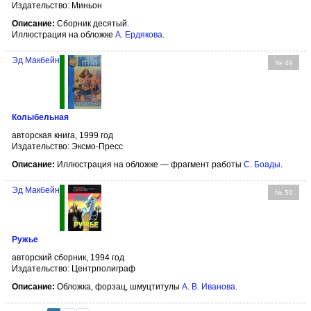
Издательство: Миньон
Описание:
Сборник десятый.
Иллюстрация на обложке
А. Ердякова
.
Эд Макбейн
№ 49
Колыбельная
авторская книга, 1999 год
Издательство: Эксмо-Пресс
Описание:
Иллюстрация на обложке — фрагмент работы
С. Боады
.
Эд Макбейн
№ 50
Ружье
авторский сборник, 1994 год
Издательство: Центрполиграф
Описание:
Обложка, форзац, шмуцтитулы
А. В. Иванова
.