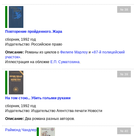
№ 38
Повторение пройденного. Жара
сборник, 1992 год
Издательство: Российское право
Описание:
Романы из циклов о
Филипе Марлоу
и
«87-й полицейский
участок»
.
Иллюстрация на обложке
Е.П. Суматохина
.
№ 39
На том стою... Убить голыми руками
сборник, 1992 год
Издательство: Издательство Агентства печати Новости
Описание:
Два романа разных авторов.
Раймонд Чандлер
№ 40