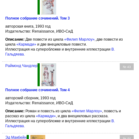
Полное собрание сочинений. Том 3
авторская книга, 1993 год
Издательство: Renaissance, ИВО-СиД
Описание:
Две повести из цикла
«Филип Марлоу»
, две повести из
цикла
«Кармади»
и две внецикловые повести.
Иллюстрация на суперобложке и внутренние иллюстрации
В.
Гальдяева
.
Раймонд Чандлер
№ 43
Полное собрание сочинений. Том 4
авторский сборник, 1993 год
Издательство: Renaissance, ИВО-СиД
Описание:
Роман и повесть из цикла
«Филип Марлоу»
, повесть и
рассказ из цикла
«Кармади»
, и два внецикловых рассказа.
Иллюстрация на суперобложке и внутренние иллюстрации
В.
Гальдяева
.
Эд Макбейн
№ 44