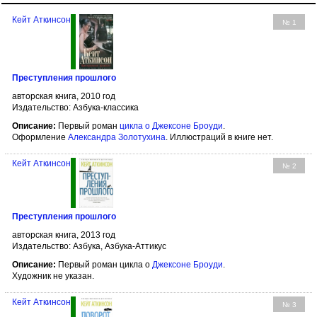
Кейт Аткинсон
№ 1
Преступления прошлого
авторская книга, 2010 год
Издательство: Азбука-классика
Описание:
Первый роман
цикла о Джексоне Броуди
.
Оформление
Александра Золотухина
. Иллюстраций в книге нет.
Кейт Аткинсон
№ 2
Преступления прошлого
авторская книга, 2013 год
Издательство: Азбука, Азбука-Аттикус
Описание:
Первый роман цикла о
Джексоне Броуди
.
Художник не указан.
Кейт Аткинсон
№ 3