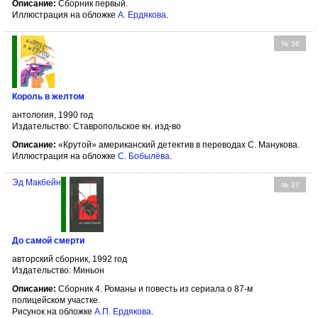
Описание:
Сборник первый.
Иллюстрация на обложке
А. Ердякова
.
№ 36
Король в желтом
антология, 1990 год
Издательство: Ставропольское кн. изд-во
Описание:
«Крутой» американский детектив в переводах С. Манукова.
Иллюстрация на обложке
С. Бобылёва
.
Эд Макбейн
№ 37
До самой смерти
авторский сборник, 1992 год
Издательство: Миньон
Описание:
Сборник 4. Романы и повесть из сериала о 87-м
полицейском участке.
Рисунок на обложке
А.П. Ердякова
.