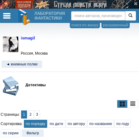
ЛАБОРАТОРИЯ
ФАНТАСТИКИ
поиск по жанру
расширенный
ismagil
Россия, Москва
◄ книжные полки
Детективы
Страницы:
1
2
3
Сортировка:
по порядку
по дате
по автору
по названию
по году
по серии
Фильтр