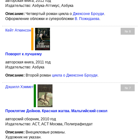
авторская книга, 2012 год
Издательство: Азбука-Аттикус, Азбука
Описание:
Четвертый роман цикла о
Джексоне Броуди
.
Оформление обложки и суперобложки
В. Пожидаева
.
Кейт Аткинсон
№ 6
Поворот к лучшему
авторская книга, 2011 год
Издательство: Азбука
Описание:
Второй роман
цикла о Джексоне Броуди
.
Дэшилл Хэммет
№ 7
Проклятие Дейнов. Красная жатва. Мальтийский сокол
авторский сборник, 2010 год
Издательство: АСТ, АСТ Москва, Полиграфиздат
Описание:
Внецикловые романы.
Художник не указан.