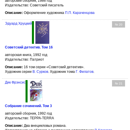
авторский сборник, 1986 год
Издательство: Советский писатель
Описание:
Оформление художника
П.П. Караченцова
Эдуард Хруцкий
№ 20
Советский детектив. Том 16
авторская книга, 1992 год
Издательство: Патриот
Описание:
16 том серии «Советский детектив».
Художник серии
В. Сурков
. Художник тома
Г. Филатов
.
Дик Фрэнсис
№ 21
Собрание сочинений. Том 3
авторский сборник, 1992 год
Издательство: ТЕРРА-TERRA
Описание:
Два внецикловых романа.