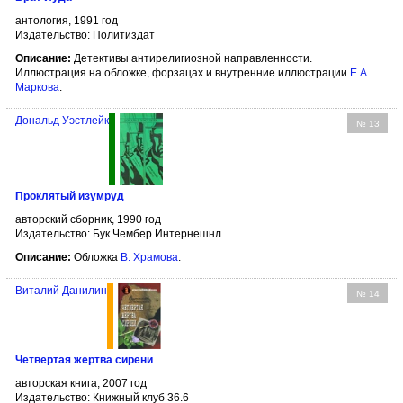
антология, 1991 год
Издательство: Политиздат
Описание:
Детективы антирелигиозной направленности.
Иллюстрация на обложке, форзацах и внутренние иллюстрации
Е.А.
Маркова
.
Дональд Уэстлейк
№ 13
Проклятый изумруд
авторский сборник, 1990 год
Издательство: Бук Чембер Интернешнл
Описание:
Обложка
В. Храмова
.
Виталий Данилин
№ 14
Четвертая жертва сирени
авторская книга, 2007 год
Издательство: Книжный клуб 36.6