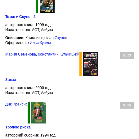
Те же и Скунс - 2
авторская книга, 1999 год
Издательство: АСТ, Азбука
Описание:
Книга из цикла «
Скунс
».
Оформление
Ильи Кучмы
.
Мария Семенова
,
Константин Кульчицкий
№ 25
Заказ
авторская книга, 2000 год
Издательство: АСТ, Азбука
Дик Френсис
№ 26
Тропою риска
авторский сборник, 1994 год