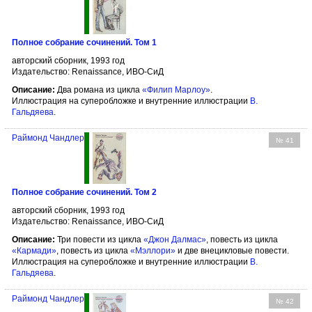
Полное собрание сочинений. Том 1
авторский сборник, 1993 год
Издательство: Renaissance, ИВО-СиД
Описание:
Два романа из цикла
«Филип Марлоу»
.
Иллюстрация на суперобложке и внутренние иллюстрации
В.
Гальдяева
.
Раймонд Чандлер
№ 41
Полное собрание сочинений. Том 2
авторский сборник, 1993 год
Издательство: Renaissance, ИВО-СиД
Описание:
Три повести из цикла
«Джон Далмас»
, повесть из цикла
«Кармади»
, повесть из цикла
«Мэллори»
и две внецикловые повести.
Иллюстрация на суперобложке и внутренние иллюстрации
В.
Гальдяева
.
Раймонд Чандлер
№ 42