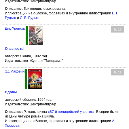
Издательство: Центрполиграф
Описание:
Три внецикловых романа.
Иллюстрации на обложке, форзацах и внутренние иллюстрации
Е. Н.
Рудько
и
С. В. Рудько
.
Дик Френсис
№ 27
Опасность!
авторская книга, 1992 год
Издательство: Журнал "Панорама"
Эд Макбейн
№ 28
Вдовы
авторский сборник, 1994 год
Издательство: Центрполиграф
Описание:
Романы цикла
«87-й полицейский участок»
. В серии были
изданы четыре романа цикла.
Иллюстрации на обложке, форзацах и внутренние иллюстрации
А.
Хромова
.