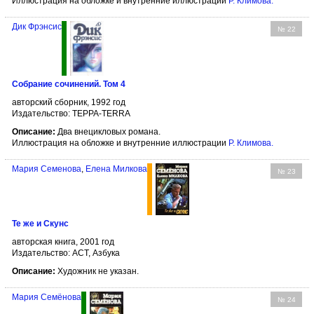
Иллюстрация на обложке и внутренние иллюстрации
Р. Климова
.
Дик Фрэнсис
№ 22
Собрание сочинений. Том 4
авторский сборник, 1992 год
Издательство: ТЕРРА-TERRA
Описание:
Два внецикловых романа.
Иллюстрация на обложке и внутренние иллюстрации
Р. Климова
.
Мария Семенова
,
Елена Милкова
№ 23
Те же и Скунс
авторская книга, 2001 год
Издательство: АСТ, Азбука
Описание:
Художник не указан.
Мария Семёнова
№ 24