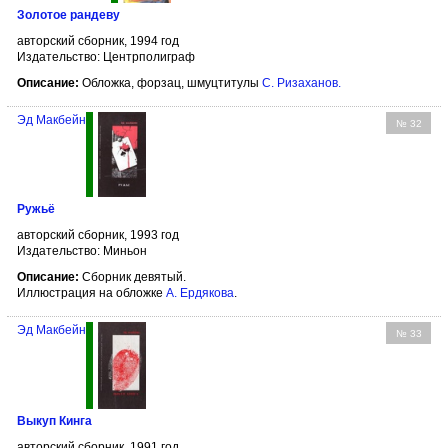
Золотое рандеву
авторский сборник, 1994 год
Издательство: Центрполиграф
Описание:
Обложка, форзац, шмуцтитулы
С. Ризаханов
.
Эд Макбейн
№ 32
Ружьё
авторский сборник, 1993 год
Издательство: Миньон
Описание:
Сборник девятый.
Иллюстрация на обложке
А. Ердякова
.
Эд Макбейн
№ 33
Выкуп Кинга
авторский сборник, 1991 год