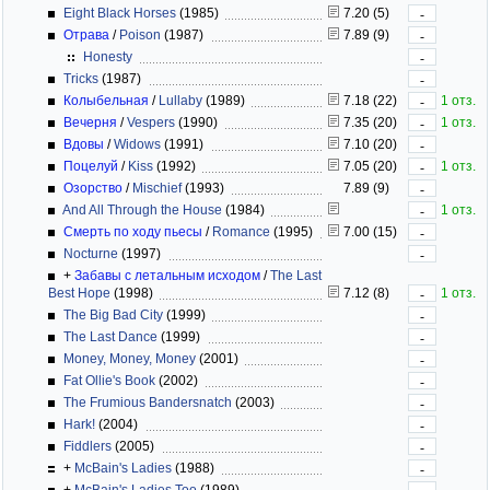
Eight Black Horses
(1985)
7.20 (5)
-
Отрава
/
Poison
(1987)
7.89 (9)
-
Honesty
-
Tricks
(1987)
-
Колыбельная
/
Lullaby
(1989)
7.18 (22)
1 отз.
-
Вечерня
/
Vespers
(1990)
7.35 (20)
1 отз.
-
Вдовы
/
Widows
(1991)
7.10 (20)
-
Поцелуй
/
Kiss
(1992)
7.05 (20)
1 отз.
-
Озорство
/
Mischief
(1993)
7.89 (9)
-
And All Through the House
(1984)
1 отз.
-
Смерть по ходу пьесы
/
Romance
(1995)
7.00 (15)
-
Nocturne
(1997)
-
+
Забавы с летальным исходом
/
The Last
Best Hope
(1998)
7.12 (8)
1 отз.
-
The Big Bad City
(1999)
-
The Last Dance
(1999)
-
Money, Money, Money
(2001)
-
Fat Ollie's Book
(2002)
-
The Frumious Bandersnatch
(2003)
-
Hark!
(2004)
-
Fiddlers
(2005)
-
+
McBain's Ladies
(1988)
-
+
McBain's Ladies Too
(1989)