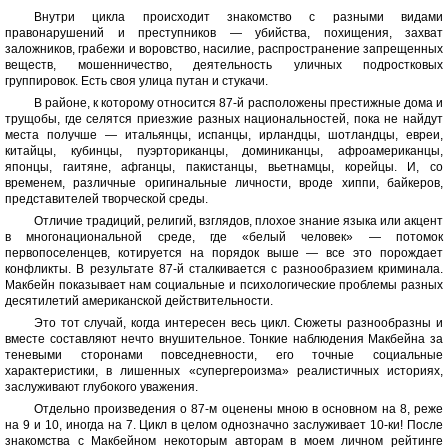
Внутри цикла происходит знакомство с разными видами
правонарушений и преступников — убийства, похищения, захват
заложников, грабежи и воровство, насилие, распространение запрещенных
веществ, мошенничество, деятельность уличных подростковых
группировок. Есть своя улица путан и стукачи.
В районе, к которому относится 87-й расположены престижные дома и
трущобы, где селятся приезжие разных национальностей, пока не найдут
места получше — итальянцы, испанцы, ирландцы, шотландцы, евреи,
китайцы, кубинцы, пуэрториканцы, доминиканцы, афроамериканцы,
японцы, гаитяне, афганцы, пакистанцы, вьетнамцы, корейцы. И, со
временем, различные оригинальные личности, вроде хиппи, байкеров,
представителей творческой среды.
Отличие традиций, религий, взглядов, плохое знание языка или акцент
в многонациональной среде, где «белый человек» — потомок
первопоселенцев, котируется на порядок выше — все это порождает
конфликты. В результате 87-й сталкивается с разнообразием криминала.
Макбейн показывает нам социальные и психологические проблемы разных
десятилетий американской действительности.
Это тот случай, когда интересен весь цикл. Сюжеты разнообразны и
вместе составляют нечто внушительное. Тонкие наблюдения Макбейна за
теневыми сторонами повседневности, его точные социальные
характеристики, в лишенных «супергероизма» реалистичных историях,
заслуживают глубокого уважения.
Отдельно произведения о 87-м оценены мною в основном на 8, реже
на 9 и 10, иногда на 7. Цикл в целом однозначно заслуживает 10-ки! После
знакомства с Макбейном некоторым авторам в моем личном рейтинге