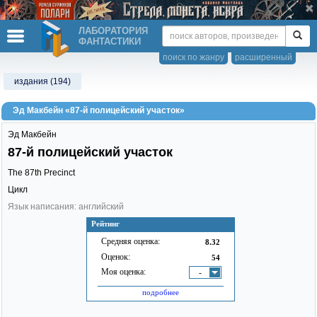
ЛАБОРАТОРИЯ
ФАНТАСТИКИ
поиск по жанру
расширенный
издания (194)
Эд Макбейн «87-й полицейский участок»
Эд Макбейн
87-й полицейский участок
The 87th Precinct
Цикл
Язык написания: английский
Рейтинг
Средняя оценка:
8.32
Оценок:
54
Моя оценка:
-
подробнее