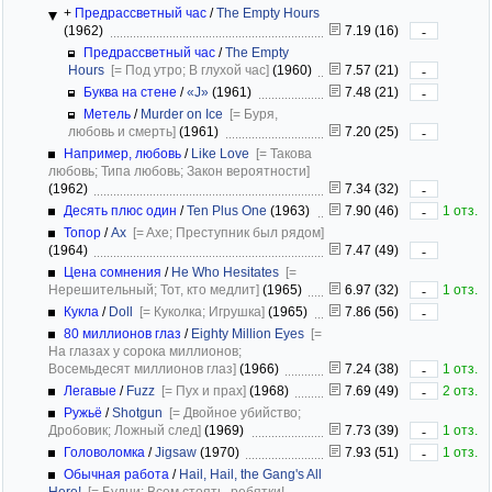
+
Предрассветный час
/
The Empty Hours
(1962)
7.19 (16)
-
Предрассветный час
/
The Empty
Hours
[= Под утро; В глухой час]
(1960)
7.57 (21)
-
Буква на стене
/
«J»
(1961)
7.48 (21)
-
Метель
/
Murder on Ice
[= Буря,
любовь и смерть]
(1961)
7.20 (25)
-
Например, любовь
/
Like Love
[= Такова
любовь; Типа любовь; Закон вероятности]
(1962)
7.34 (32)
-
Десять плюс один
/
Ten Plus One
(1963)
7.90 (46)
1 отз.
-
Топор
/
Ax
[= Axe; Преступник был рядом]
(1964)
7.47 (49)
-
Цена сомнения
/
He Who Hesitates
[=
Нерешительный; Тот, кто медлит]
(1965)
6.97 (32)
1 отз.
-
Кукла
/
Doll
[= Куколка; Игрушка]
(1965)
7.86 (56)
-
80 миллионов глаз
/
Eighty Million Eyes
[=
На глазах у сорока миллионов;
Восемьдесят миллионов глаз]
(1966)
7.24 (38)
1 отз.
-
Легавые
/
Fuzz
[= Пух и прах]
(1968)
7.69 (49)
2 отз.
-
Ружьё
/
Shotgun
[= Двойное убийство;
Дробовик; Ложный след]
(1969)
7.73 (39)
1 отз.
-
Головоломка
/
Jigsaw
(1970)
7.93 (51)
1 отз.
-
Обычная работа
/
Hail, Hail, the Gang's All
Here!
[= Будни; Всем стоять, ребятки!