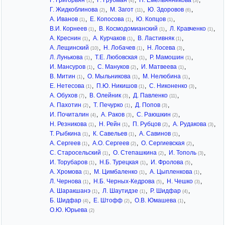
Г. Григорьян
,
Г. Грубман
,
Н. Емельянникова
,
(1)
(4)
(3)
Г. Жидкоблинова
,
М. Загот
,
Ю. Здоровов
,
(2)
(11)
(6)
А. Иванов
,
Е. Копосова
,
Ю. Копцов
,
(1)
(1)
(1)
В.И. Корнеев
,
В. Космодомианский
,
Л. Кравченко
,
(1)
(1)
(1)
А. Креснин
,
А. Курчаков
,
В. Ластивняк
,
(1)
(1)
(1)
А. Лещинский
,
Н. Лобачев
,
Н. Лосева
,
(10)
(1)
(3)
Л. Лунькова
,
Т.Е. Любовская
,
Р. Мамошин
,
(1)
(1)
(1)
И. Мансуров
,
С. Мануков
,
И. Матвеева
,
(1)
(2)
(1)
В. Митин
,
О. Мыльникова
,
М. Нелюбина
,
(1)
(1)
(1)
Е. Нетесова
,
П.Ю. Никишов
,
С. Никоненко
,
(1)
(1)
(3)
А. Обухов
,
В. Олейник
,
Д. Павленко
,
(7)
(3)
(11)
А. Пахотин
,
Т. Печурко
,
Д. Попов
,
(2)
(1)
(3)
И. Почиталин
,
А. Раков
,
С. Раюшкин
,
(4)
(3)
(2)
Н. Резникова
,
Н. Рейн
,
П. Рубцов
,
А. Рудакова
,
(1)
(1)
(2)
(3)
Т. Рыбкина
,
К. Савельев
,
А. Савинов
,
(1)
(1)
(1)
А. Сергеев
,
А.О. Сергеев
,
О. Сергиевская
,
(1)
(2)
(2)
С. Старосельский
,
О. Степашкина
,
И. Тополь
,
(1)
(2)
(3)
И. Торубаров
,
Н.Б. Турецкая
,
И. Фролова
,
(1)
(1)
(5)
А. Хромова
,
М. Цимбаленко
,
А. Цыпленкова
,
(1)
(1)
(1)
Л. Чернова
,
Н.Б. Черных-Кедрова
,
Н. Чешко
,
(1)
(5)
(3)
А. Шаракшанэ
,
Л. Шаутидзе
,
Р. Шидфар
,
(1)
(1)
(4)
Б. Шидфар
,
Е. Штофф
,
О.В. Юмашева
,
(4)
(2)
(1)
О.Ю. Юрьева
(2)