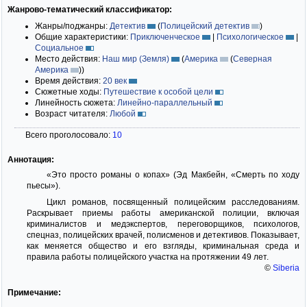
Жанрово-тематический классификатор:
Жанры/поджанры:
Детектив
(
Полицейский детектив
)
Общие характеристики:
Приключенческое
|
Психологическое
|
Социальное
Место действия:
Наш мир (Земля)
(
Америка
(
Северная
Америка
)
)
Время действия:
20 век
Сюжетные ходы:
Путешествие к особой цели
Линейность сюжета:
Линейно-параллельный
Возраст читателя:
Любой
Всего проголосовало:
10
Аннотация:
«Это просто романы о копах» (Эд Макбейн, «Смерть по ходу
пьесы»).
Цикл романов, посвященный полицейским расследованиям.
Раскрывает приемы работы американской полиции, включая
криминалистов и медэкспертов, переговорщиков, психологов,
спецназ, полицейских врачей, полисменов и детективов. Показывает,
как меняется общество и его взгляды, криминальная среда и
правила работы полицейского участка на протяжении 49 лет.
©
Siberia
Примечание: