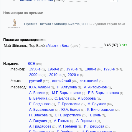
-
Номинации на премии:
Премия Энтони / Anthony Awards, 2000
//
Лучшая серия века
номинант
Похожие произведения:
8.45 (87)
3 отз.
Май Шёвалль, Пер Валё
«Мартин Бек»
(цикл)
Издания:
ВСЕ
(194)
/период:
1950-е
,
1960-е
,
1970-е
,
1980-е
,
1990-е
,
(1)
(2)
(3)
(9)
(147)
2000-е
,
2010-е
,
2020-е
(19)
(7)
(6)
/языки:
русский
,
английский
,
латышский
(173)
(20)
(1)
/перевод:
Ю.А. Алакин
,
Н. Алтухова
,
А. Антомонов
,
(1)
(1)
(1)
А. Бакиев
,
М.Г. Барышников
,
Е.В. Барышникова
,
(1)
(3)
(1)
В. Белкина
,
С. Белов
,
Р. Боброва
,
(1)
(15)
(1)
Е. Богданова
,
Е. Бросалина
,
М. Брухнов
,
(1)
(1)
(16)
А. Бураковская
,
Ю.А. Быков
,
К. Виноградская
,
(3)
(1)
(2)
Н. Власова
,
С.П. Воротилин
,
Н. Вуль
,
(3)
(1)
(7)
А. Ганулич
,
А. Ганько
,
А. Гершман
,
(2)
(3)
(1)
А. Градабоев
,
М. Гребнев
,
И. Гребцова
,
(1)
(1)
(1)