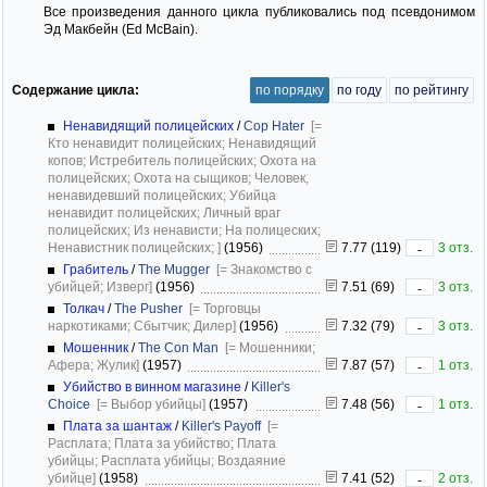
Все произведения данного цикла публиковались под псевдонимом
Эд Макбейн (Ed McBain).
Содержание цикла:
по порядку
по году
по рейтингу
Ненавидящий полицейских
/
Cop Hater
[=
Кто ненавидит полицейских; Ненавидящий
копов; Истребитель полицейских; Охота на
полицейских; Охота на сыщиков; Человек,
ненавидевший полицейских; Убийца
ненавидит полицейских; Личный враг
полицейских; Из ненависти; На полицеских;
Ненавистник полицейских; ]
(1956)
7.77 (119)
3 отз.
-
Грабитель
/
The Mugger
[= Знакомство с
убийцей; Изверг]
(1956)
7.51 (69)
3 отз.
-
Толкач
/
The Pusher
[= Торговцы
наркотиками; Сбытчик; Дилер]
(1956)
7.32 (79)
3 отз.
-
Мошенник
/
The Con Man
[= Мошенники;
Афера; Жулик]
(1957)
7.87 (57)
1 отз.
-
Убийство в винном магазине
/
Killer's
Choice
[= Выбор убийцы]
(1957)
7.48 (56)
1 отз.
-
Плата за шантаж
/
Killer's Payoff
[=
Расплата; Плата за убийство; Плата
убийцы; Расплата убийцы; Воздаяние
убийце]
(1958)
7.41 (52)
2 отз.
-