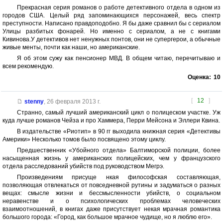
Прекрасная серия романов о работе детективного отдела в одном из
городов США. Целый ряд запоминающихся персонажей, весь спектр
преступности. Написано правдоподобно. Я бы даже сравнил бы с сериалом
Улицы разбитых фонарей. Но именно с сериалом, а не с книгами
Кивинова.У детективов нет ненужных понтов, они не супергерои, а обычные
живые менты, почти как наши, но американские.
Я об этом сужу как пенсионер МВД. В общем читаю, перечитываю и
всем рекомендую.
Оценка:
10
[
12
]
stenny
,
26 февраля 2013 г.
Странно, самый лучший американский цикл о полицеском участке. Уж
куда лучше романов Чейза и про Хаммера, Перри Мейсона и Эллери Квина.
В издательстве «Риотип» в 90 гг выходила книжная серия «Детективы
Америки» Несколько томов было посвящено этому циклу.
Предшественник «Убойного отдела» Балтиморской полиции, более
насыщенная жизнь у американских полицейских, чем у французского
отдела расследований убийств под руководством Мегрэ.
Произведениям присуще нкая философская составляющая,
позволяющая отвлекаться от повседневной рутины и задуматься о разных
вещах: смысле жизни и бессмысленности убийств, о социальном
неравенстве и о психологических проблемах человеческих
взаимоотношений, в книгах даже присутствует некая мрачная романтика
большого города: «Город, как большое мрачное чудище, но я люблю его».