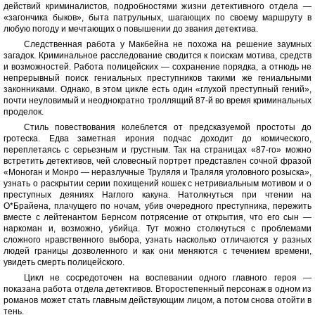
действий криминалистов, подробностями жизни детективного отдела —
«загончика быков», быта патрульных, шагающих по своему маршруту в
любую погоду и мечтающих о повышении до звания детектива.
Следственная работа у Макбейна не похожа на решение заумных
загадок. Криминальное расследование сводится к поискам мотива, средств
и возможностей. Работа полицейских — сохранение порядка, а отнюдь не
непрерывный поиск гениальных преступников такими же гениальными
законниками. Однако, в этом цикле есть один «глухой преступный гений»,
почти неуловимый и неоднократно троллящий 87-й во время криминальных
проделок.
Стиль повествования колеблется от предсказуемой простоты до
гротеска. Едва заметная ирония подчас доходит до комического,
переплетаясь с серьезным и грустным. Так на страницах «87-го» можно
встретить детективов, чей словесный портрет представлен сочной фразой
«Моноган и Монро — неразлучные Труляля и Траляля уголовного розыска»,
узнать о раскрытии серии похищений кошек с нетривиальным мотивом и о
преступных деяниях Наглого какуна. Натолкнуться при чтении на
О*Брайена, плачущего по ночам, убив очередного преступника, пережить
вместе с лейтенантом Бернсом потрясение от открытия, что его сын —
наркоман и, возможно, убийца. Тут можно столкнуться с проблемами
сложного нравственного выбора, узнать насколько отличаются у разных
людей границы дозволенного и как они меняются с течением времени,
увидеть смерть полицейского.
Цикл не сосредоточен на воспевании одного главного героя —
показана работа отдела детективов. Второстепенный персонаж в одном из
романов может стать главным действующим лицом, а потом снова отойти в
тень.