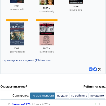
1995 г.
2000 г.
1995 г.
(латышский)
(английский)
(английский)
2003 г.
2005 г.
(английский)
(английский)
страница всех изданий (194 шт.) >>
Отзывы читателей
Рейтинг отзыва
Сортировка:
по актуальности
по дате
по рейтингу
по оценке
[
4
]
Saruman1970
,
28 мая 2026 г.