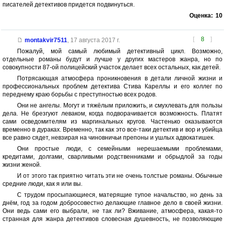
писателей детективов придется подвинуться.
Оценка:
10
[
8
]
montakvir7511
,
17 августа 2017 г.
Пожалуй, мой самый любимый детективный цикл. Возможно,
отдельные романы будут и лучше у других мастеров жанра, но по
совокупности 87-ой полицейский участок делает всех остальных, как детей.
Потрясающая атмосфера проникновения в детали личной жизни и
профессиональных проблем детектива Стива Кареллы и его коллег по
переднему краю борьбы с преступностью всех родов.
Они не ангелы. Могут и тяжёлым приложить, и смухлевать для пользы
дела. Не брезгуют леваком, когда подворачивается возможность. Платят
сами осведомителям из маргинальных кругов. Частенько оказываются
временно в дураках. Временно, так как это все-таки детектив и вор и убийца
все равно сядет, невзирая на чиновничьи препоны и ушлых адвокатишек.
Они простые люди, с семейными нерешаемыми проблемами,
кредитами, долгами, сварливыми родственниками и обрыдлой за годы
жизни женой.
И от этого так приятно читать эти не очень толстые романы. Обычные
средние люди, как я или вы.
С трудом просыпающиеся, матерящие тупое начальство, но день за
днём, год за годом добросовестно делающие главное дело в своей жизни.
Они ведь сами его выбрали, не так ли? Вживание, атмосфера, какая-то
странная для жанра детективов словесная душевность, не позволяющие