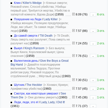
Клин
/
Killer's Wedge
[= Клинья смерти;
Роковой клин; Способ убийства; Убийцы
первый шаг; Требуется жертва; Убийство в
запертой комнате; Вдова Додж]
(1959)
8.09 (76)
6 отз.
-
Покушение на Леди
/
Lady Killer
[=
Убийца женщин; Полицию предупредили;
Леди, вас убьют; Та самая леди; Убийцы
леди]
(1958)
7.57 (86)
3 отз.
-
До самой смерти
/
'Till Death
[= Til Death;
Лишь смерть нас разлучит; Пока смерть не
разлучит нас]
(1959)
7.24 (55)
2 отз.
-
Выкуп
/
King's Ransom
[= Без выкупа;
Выкуп Кинга; Королевский выкуп; Цена
спасения ]
(1959)
7.76 (51)
1 отз.
-
Валентинов день
/
Give the Boys a Great
Big Hand
[= Давайте поаплодируем
мальчикам!; Тайна Тюдора; Протяни
ребятам руку; Роковой подарок; По
отрубленной руке...; Мёртвый дождь]
(1960)
7.30 (51)
1 отз.
-
Шутник
/
The Heckler
[= Хохмач; Крикун;
Арифметика убийства]
(1960)
7.57 (45)
2 отз.
-
Смотри, как некоторые умирают
/
See
Them Die
[= Они должны умереть]
(1960)
7.45 (36)
1 отз.
-
Леди, леди, это я!
/
Lady, Lady, I Did It!
(1961)
7.71 (37)
-