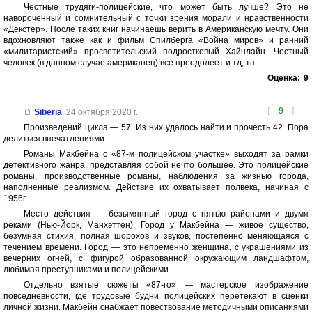
Честные трудяги-полицейские, что может быть лучше? Это не
навороченный и сомнительный с точки зрения морали и нравственности
«Декстер». После таких книг начинаешь верить в Американскую мечту. Они
вдохновляют также как и фильм Спилберга «Война миров» и ранний
«милитаристский» просветительский подростковый Хайнлайн. Честный
человек (в данном случае американец) все преодолеет и тд, тп.
Оценка:
9
[
9
]
Siberia
,
24 октября 2020 г.
Произведений цикла — 57. Из них удалось найти и прочесть 42. Пора
делиться впечатлениями.
Романы Макбейна о «87-м полицейском участке» выходят за рамки
детективного жанра, представляя собой нечто большее. Это полицейские
романы, производственные романы, наблюдения за жизнью города,
наполненные реализмом. Действие их охватывает полвека, начиная с
1956г.
Место действия — безымянный город с пятью районами и двумя
реками (Нью-Йорк, Манхэттен). Город у Макбейна — живое существо,
безумная стихия, полная шорохов и звуков, постепенно меняющаяся с
течением времени. Город — это непременно женщина, с украшениями из
вечерних огней, с фигурой образованной окружающим ландшафтом,
любимая преступниками и полицейскими.
Отдельно взятые сюжеты «87-го» — мастерское изображение
повседневности, где трудовые будни полицейских перетекают в сценки
личной жизни. Макбейн снабжает повествование методичными описаниями