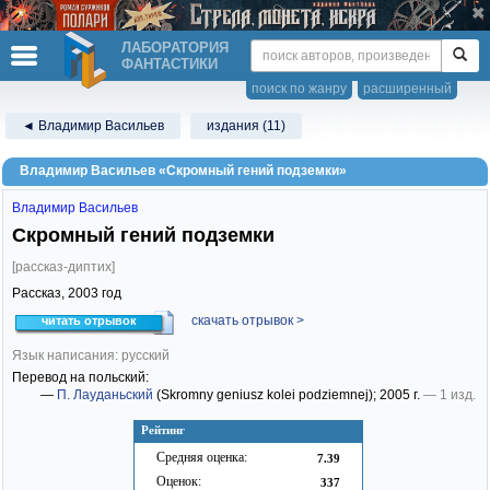
ЛАБОРАТОРИЯ
ФАНТАСТИКИ
поиск по жанру
расширенный
◄ Владимир Васильев
издания (11)
Владимир Васильев «Скромный гений подземки»
Владимир Васильев
Скромный гений подземки
[рассказ-диптих]
Рассказ,
2003
год
скачать отрывок >
читать отрывок
Язык написания: русский
Перевод на польский:
—
П. Лауданьский
(Skromny geniusz kolei podziemnej)
; 2005 г.
— 1 изд.
Рейтинг
Средняя оценка:
7.39
Оценок:
337