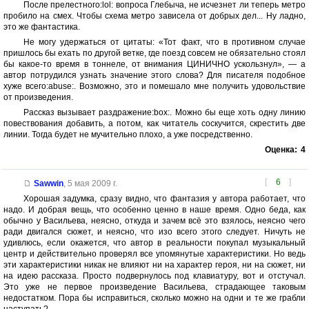
После прелестного:lol: вопроса Глебыча, не исчезнет ли теперь метро
пробило на смех. Чтобы схема метро зависела от добрых дел... Ну ладно,
это же фантастика.
Не могу удержаться от цитаты: «Тот факт, что в противном случае
пришлось бы ехать по другой ветке, где поезд совсем не обязательно стоял
бы какое-то время в тоннеле, от внимания ЦИНИЧНО ускользнул», — а
автор потрудился узнать значение этого слова? Для писателя подобное
хуже всего:abuse:. Возможно, это и помешало мне получить удовольствие
от произведения.
Рассказ вызывает раздражение:box:. Можно бы еще хоть одну линию
повествования добавить, а потом, как читатель соскучится, скрестить две
линии. Тогда будет не мучительно плохо, а уже посредственно.
Оценка:
4
[
6
]
Sawwin
,
5 мая 2009 г.
Хорошая задумка, сразу видно, что фантазия у автора работает, что
надо. И добрая вещь, что особенно ценно в наше время. Одно беда, как
обычно у Васильева, неясно, откуда и зачем всё это взялось, неясно чего
ради двигался сюжет, и неясно, что изо всего этого следует. Ничуть не
удивлюсь, если окажется, что автор в реальности покупал музыкальный
центр и действительно проверял все упомянутые характеристики. Но ведь
эти характеристики никак не влияют ни на характер героя, ни на сюжет, ни
на идею рассказа. Просто подвернулось под клавиатуру, вот и отстучал.
Это уже не первое произведение Васильева, страдающее таковым
недостатком. Пора бы исправиться, сколько можно на одни и те же грабли