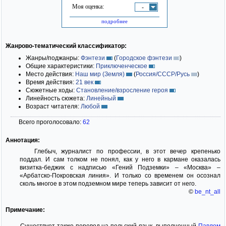
Моя оценка:
-
подробнее
Жанрово-тематический классификатор:
Жанры/поджанры:
Фэнтези
(
Городское фэнтези
)
Общие характеристики:
Приключенческое
Место действия:
Наш мир (Земля)
(
Россия/СССР/Русь
)
Время действия:
21 век
Сюжетные ходы:
Становление/взросление героя
Линейность сюжета:
Линейный
Возраст читателя:
Любой
Всего проголосовало:
62
Аннотация:
Глебыч, журналист по профессии, в этот вечер крепенько
поддал. И сам толком не понял, как у него в кармане оказалась
визитка-беджик с надписью «Гений Подземки» – «Москва» –
«Арбатско-Покровская линия». И только со временем он осознал
сколь многое в этом подземном мире теперь зависит от него.
©
be_nt_all
Примечание:
Существует также перевод на польский язык, выполненный
Павлом