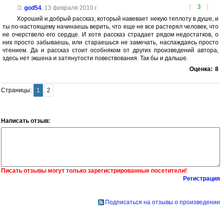
[
3
]
god54
,
13 февраля 2010 г.
Хороший и добрый рассказ, который навевает некую теплоту в душе, и
ты по-настоящему начинаешь верить, что еще не все растерял человек, что
не очерствело его сердце. И хотя рассказ страдает рядом недостатков, о
них просто забываешь, или стараешься не замечать, наслаждаясь просто
чтением. Да и рассказ стоит особняком от других произведений автора,
здесь нет экшена и затянутости повествования. Так бы и дальше.
Оценка:
8
Страницы:
1
2
Написать отзыв:
Писать отзывы могут только зарегистрированные посетители!
Регистрация
Подписаться на отзывы о произведении