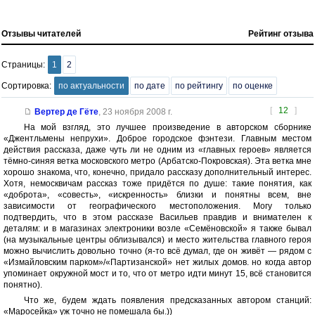
Отзывы читателей
Рейтинг отзыва
Страницы:
1
2
Сортировка:
по актуальности
по дате
по рейтингу
по оценке
[
12
]
Вертер де Гёте
,
23 ноября 2008 г.
На мой взгляд, это лучшее произведение в авторском сборнике
«Джентльмены непрухи». Доброе городское фэнтези. Главным местом
действия рассказа, даже чуть ли не одним из «главных героев» является
тёмно-синяя ветка московского метро (Арбатско-Покровская). Эта ветка мне
хорошо знакома, что, конечно, придало рассказу дополнительный интерес.
Хотя, немосквичам рассказ тоже придётся по душе: такие понятия, как
«доброта», «совесть», «искренность» близки и понятны всем, вне
зависимости от географического местоположения. Могу только
подтвердить, что в этом рассказе Васильев правдив и внимателен к
деталям: и в магазинах электроники возле «Семёновской» я также бывал
(на музыкальные центры облизывался) и место жительства главного героя
можно вычислить довольно точно (я-то всё думал, где он живёт — рядом с
«Измайловским парком»/«Партизанской» нет жилых домов. но когда автор
упоминает окружной мост и то, что от метро идти минут 15, всё становится
понятно).
Что же, будем ждать появления предсказанных автором станций:
«Маросейка» уж точно не помешала бы.))