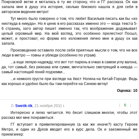
Покровской ветке и моталась в ту же сторону, что и ГГ рассказа. Ох как
запала мне в душу эта история, сколько близкого нашла я для себя в
авторском видении метро!
Тут много было говорено о том, что любит Васильев писать как бы «из
ниоткуда в никуда». Но я ценю в его рассказах именно это — когда текста 5-
6 страниц, зато автор пишет именно так, что воображение додумывает
целый огромный мир. На мой взгляд, это особенно прелестно! Посыл,
может, и простоват, но форма его изложения лично мне в душу ох как
запала.
Произведение оставило после себя приятные мысли о том, что не все
люди в метро — говны и ублюди (особенно по утрам).
...а еще легкую надежду, что вот тот парень в очках в самом углу вагона,
да, тот самый, без рюкзака или сумки, мечтательно смотрящий в никуда —
самый настоящий гений подземки...
...и немного грусти при взгляде на бюст Ногина на Китай-Городе. Ведь
как хорошо и удобно было бы там перейти на Синюю ветку!
Оценка:
10
[
6
]
Swetik-tik
,
21 ноября 2011 г.
Интересно и легко читается. Но бесит слишком многое, чтобы этот
рассказ мог мне понравиться.
ГГ вступает в привилегированную (а как же иначе?) касту Героев
Метро, и один из Духов вводит его в курс дела. Ох и заезженный же
прием:weep: