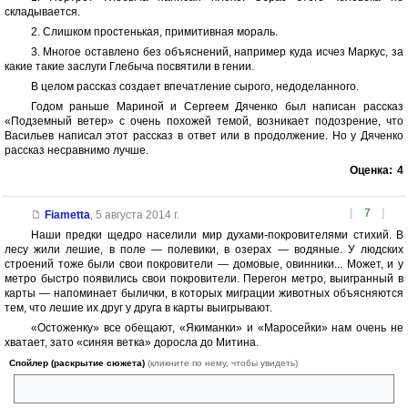
складывается.
2. Слишком простенькая, примитивная мораль.
3. Многое оставлено без объяснений, например куда исчез Маркус, за
какие такие заслуги Глебыча посвятили в гении.
В целом рассказ создает впечатление сырого, недоделанного.
Годом раньше Мариной и Сергеем Дяченко был написан рассказ
«Подземный ветер» с очень похожей темой, возникает подозрение, что
Васильев написал этот рассказ в ответ или в продолжение. Но у Дяченко
рассказ несравнимо лучше.
Оценка:
4
[
7
]
Fiametta
,
5 августа 2014 г.
Наши предки щедро населили мир духами-покровителями стихий. В
лесу жили лешие, в поле — полевики, в озерах — водяные. У людских
строений тоже были свои покровители — домовые, овинники... Может, и у
метро быстро появились свои покровители. Перегон метро, выигранный в
карты — напоминает былички, в которых миграции животных объясняются
тем, что лешие их друг у друга в карты выигрывают.
«Остоженку» все обещают, «Якиманки» и «Маросейки» нам очень не
хватает, зато «синяя ветка» доросла до Митина.
Спойлер (раскрытие сюжета)
(кликните по нему, чтобы увидеть)
Значит, много добра сделал Глебыч.