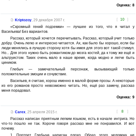
Оценка:
8
[
10
]
Kriptozoy
,
29 декабря 2007 г.
«Скромный гений подземки» — лучшее из того, что я читал у
Васильева! Без вариантов.
Рассказ, который хочется перечитывать. Рассказ, который учит только
добру. Очень легко и интересно читается. Ах, как было бы хорошо, если бы
люди менялись в лучшую сторону хотя бы имея для этого вот такой стимул.
Но... Для этого нужно быть романтиком до мозга костей, да к тому же ещё и
альтруистом. Таких очень мало в наше время, когда модно и легче быть
циником.
Глебыч — замечательный персонаж, вызывающий только
положительные эмоции и сочувствие.
Васильев, я считаю, хорош именно в малой форме прозы. А некоторые
из его романов просто невозможно читать. Но, ещё раз замечу, рассказ
меня порадовал.
Оценка:
9
[
8
]
Carex
,
25 апреля 2015 г.
Рассказ написан приятным легким языком, есть в начале интрига. Но
что-то пошло не так. Короче говоря рассказ мне не понравился. И вот
почему.
1. Портрет Глебыча написан плохо. Образ этого человека не