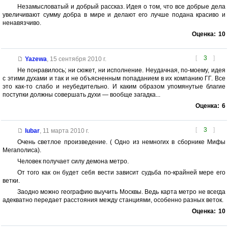
Незамысловатый и добрый рассказ. Идея о том, что все добрые дела
увеличивают сумму добра в мире и делают его лучше подана красиво и
ненавязчиво.
Оценка:
10
[
3
]
Yazewa
,
15 сентября 2010 г.
Не понравилось; ни сюжет, ни исполнение. Неудачная, по-моему, идея
с этими духами и так и не объясненным попаданием в их компанию ГГ. Все
это как-то слабо и неубедительно. И каким образом упомянутые благие
поступки должны совершать духи — вообще загадка...
Оценка:
6
[
3
]
lubar
,
11 марта 2010 г.
Очень светлое произведение. ( Одно из немногих в сборнике Мифы
Мегаполиса).
Человек получает силу демона метро.
От того как он будет себя вести зависит судьба по-крайней мере его
ветки.
Заодно можно географию выучить Москвы. Ведь карта метро не всегда
адекватно передает расстояния между станциями, особенно разных веток.
Оценка:
10