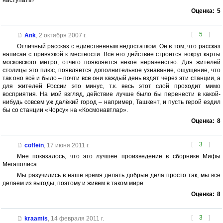
наступать?
Оценка:
5
[
5
]
Ank
,
2 октября 2007 г.
Отличный рассказ с единственным недостатком. Он в том, что рассказ
написан с привязкой к местности. Всё его действие строится вокруг карты
московского метро, отчего появляется некое неравенство. Для жителей
столицы это плюс, появляется дополнительное узнавание, ощущение, что
так оно всё и было – почти все они каждый день ездят через эти станции, а
для жителей России это минус, т.к. весь этот слой проходит мимо
восприятия. На мой взгляд, действие лучше было бы перенести в какой-
нибудь совсем уж далёкий город – например, Ташкент, и пусть герой ездил
бы со станции «Чорсу» на «Космонавтлар».
Оценка:
8
[
3
]
coffein
,
17 июня 2011 г.
Мне показалось, что это лучшее произведение в сборнике Мифы
Мегаполиса.
Мы разучились в наше время делать добрые дела просто так, мы все
делаем из выгоды, поэтому и живем в таком мире
Оценка:
8
[
3
]
kraamis
,
14 февраля 2011 г.