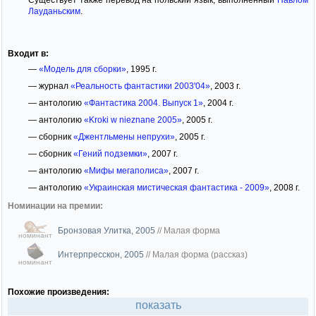
Лауданьским
.
Входит в:
—
«Модель для сборки»
, 1995 г.
— журнал
«Реальность фантастики 2003'04»
, 2003 г.
— антологию
«Фантастика 2004. Выпуск 1»
, 2004 г.
— антологию
«Kroki w nieznane 2005»
, 2005 г.
— сборник
«Джентльмены непрухи»
, 2005 г.
— сборник
«Гений подземки»
, 2007 г.
— антологию
«Мифы мегаполиса»
, 2007 г.
— антологию
«Украинская мистическая фантастика - 2009»
, 2008 г.
Номинации на премии:
Бронзовая Улитка, 2005
//
Малая форма
номинант
Интерпресскон, 2005
//
Малая форма (рассказ)
номинант
Похожие произведения:
показать