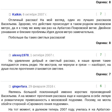
Оценка:
8
[
7
]
Kalkin
,
6 октября 2007 г.
Отличный рассказ! На мой взгляд, один из лучших рассказов
Васильева. Здорово, что действие происходит в таком родном московском
метро, да я к тому же живу как раз на Арбатско-Покровской ветке. Двойное
узнавание и близкие проблемы.Идея духов метро замечательна.
Побольше бы таких светлых рассказов!
Оценка:
8
[
7
]
alexey1978
,
1 октября 2007 г.
На удивление добрый и светлый рассказ, в наше время такие
попадаются очень редко. Ни мостров, ни чернухи и грязи — наоборот, на
душе после прочтения становится светлее.
Оценка:
7
[
6
]
gingerfara
,
29 февраля 2016 г.
Являюсь большой поклонницей именно коротких произведений
Васильева. А на момент прочтения рассказа еще и находила в себе легкую
и романтичную привязанность к московской подземке. Посему, не могла
обойти стороной «Скромного гения подземки».
На тот момент, в далеком теперь 2007 году, училась я на Арбатско-