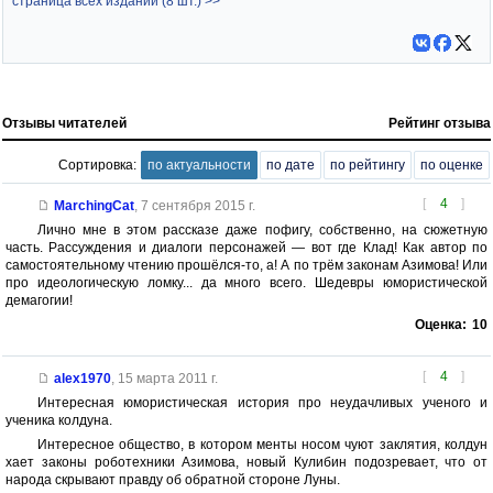
страница всех изданий (8 шт.) >>
Отзывы читателей
Рейтинг отзыва
Сортировка:
по актуальности
по дате
по рейтингу
по оценке
[
4
]
MarchingCat
,
7 сентября 2015 г.
Лично мне в этом рассказе даже пофигу, собственно, на сюжетную
часть. Рассуждения и диалоги персонажей — вот где Клад! Как автор по
самостоятельному чтению прошёлся-то, а! А по трём законам Азимова! Или
про идеологическую ломку... да много всего. Шедевры юмористической
демагогии!
Оценка:
10
[
4
]
alex1970
,
15 марта 2011 г.
Интересная юмористическая история про неудачливых ученого и
ученика колдуна.
Интересное общество, в котором менты носом чуют заклятия, колдун
хает законы роботехники Азимова, новый Кулибин подозревает, что от
народа скрывают правду об обратной стороне Луны.