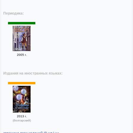
Периодика:
2005 г.
Издания на иностранных языках:
2013 г.
(болгарский)