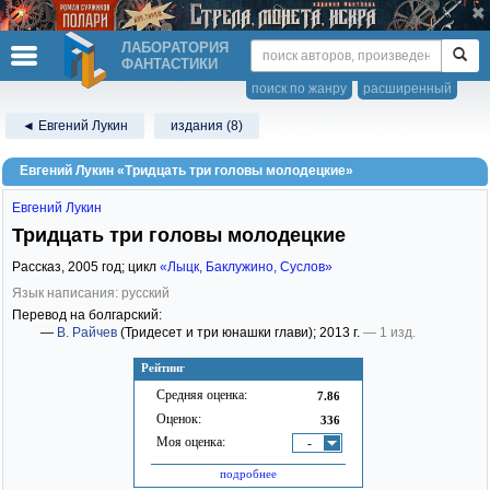
ЛАБОРАТОРИЯ
ФАНТАСТИКИ
поиск по жанру
расширенный
◄ Евгений Лукин
издания (8)
Евгений Лукин «Тридцать три головы молодецкие»
Евгений Лукин
Тридцать три головы молодецкие
Рассказ,
2005
год; цикл
«Лыцк, Баклужино, Суслов»
Язык написания: русский
Перевод на болгарский:
—
В. Райчев
(Тридесет и три юнашки глави)
; 2013 г.
— 1 изд.
Рейтинг
Средняя оценка:
7.86
Оценок:
336
Моя оценка:
-
подробнее