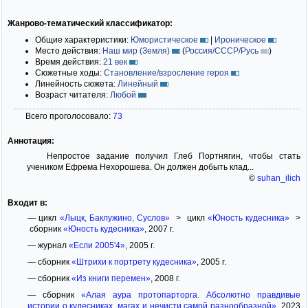
Жанрово-тематический классификатор:
Общие характеристики:
Юмористическое
|
Ироническое
Место действия:
Наш мир (Земля)
(
Россия/СССР/Русь
)
Время действия:
21 век
Сюжетные ходы:
Становление/взросление героя
Линейность сюжета:
Линейный
Возраст читателя:
Любой
Всего проголосовало:
73
Аннотация:
Непростое задание получил Глеб Портнягин, чтобы стать
учеником Ефрема Нехорошева. Он должен добыть клад...
©
suhan_ilich
Входит в:
— цикл
«Лыцк, Баклужино, Суслов»
> цикл
«Юность кудесника»
>
сборник
«Юность кудесника»
, 2007 г.
— журнал
«Если 2005'4»
, 2005 г.
— сборник
«Штрихи к портрету кудесника»
, 2005 г.
— сборник
«Из книги перемен»
, 2008 г.
— сборник
«Алая аура протопарторга. Абсолютно правдивые
истории о кудесниках, магах и нечисти самой разнообразной»
, 2023