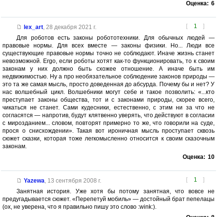
Оценка:
6
[
1
]
lex_art
,
28 декабря 2021 г.
Для роботов есть законы робототехники. Для обычных людей —
правовые нормы. Для всех вместе — законы физики. Но... Люди все
существующие правовые нормы точно не соблюдают. Иначе жизнь станет
невозможной. Ergo, если роботы хотят как-то функционировать, то к своим
законам у них должно быть схожее отношение. А иначе быть им
недвижимостью. Ну а про необязательное соблюдение законов природы —
это та же самая мысль, просто доведенная до абсурда. Почему бы и нет? У
нас волшебный цикл. Волшебники могут себе и такое позволить: «...кто
преступает законы общества, тот и с законами природы, скорее всего,
чикаться не станет. Сами кудесники, естественно, с этим ни за что не
согласятся — напротив, будут клятвенно уверять, что действуют в согласии
с мирозданием... словом, повторят примерно то же, что говорили на суде,
прося о снисхождении». Такая вот ироничная мысль проступает сквозь
сюжет сказки, которая тоже легкомысленно относится к своим сказочным
законам.
Оценка:
10
[
1
]
Yazewa
,
13 сентября 2008 г.
Занятная история. Уже хотя бы потому занятная, что вовсе не
предугадывается сюжет. «Перепетуй мобиль» — достойный брат пепелацы
(ох, не уверена, что я правильно пишу это слово :wink:).