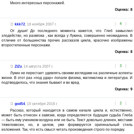
Много интересных персонажей.
Оценка:
8
[
4
]
kkk72
,
18 ноября 2007 г.
От души! До последнего момента кажется, что Глеб замыслил
злодейство, но развязка , как всегда у Лукина, совершенно неожиданна. В
отличие от большинства прочих рассказов цикла, красочно изображены
второстепенные персонажи.
Оценка:
8
[
3
]
ZiZu
,
14 августа 2007 г.
Лукин не перестает удивлять своими взглядами на различные аспекты
жизни. В этот раз «под удар» попали физика, математика и литература. И
подтвердилось, что знания бывают и во вред.
Оценка:
9
[
2
]
god54
,
10 октября 2016 г.
Рассказ, который находится в самом начале цикла и, естественно,
может быть отнесен к завязке, когда определяется будущая судьба Глеба
— быть ему учеником колдуна или не быть. Текст довольно длинен, местами
тяжеловесен, но, в целом, уже формируется оригинальный стиль
изложения. Так, что есть смысл читать произведения строго по порядку.