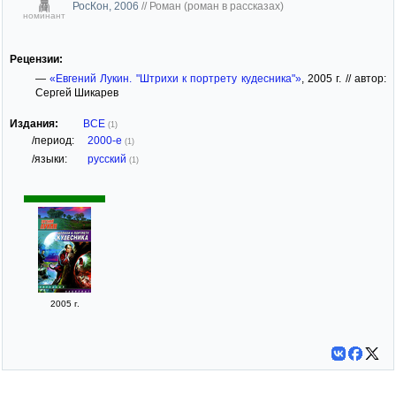
РосКон, 2006
//
Роман (роман в рассказах)
номинант
Рецензии:
—
«Евгений Лукин. "Штрихи к портрету кудесника"»
, 2005 г. // автор:
Сергей Шикарев
Издания:
ВСЕ
(1)
/период:
2000-е
(1)
/языки:
русский
(1)
2005 г.