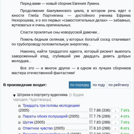
Перед вами — новый сборник Евгения Лукина.
Продолжение баклужинского цикла, в котором речь идет о
юности Глеба Портнягина — достойного ученика Ефрема
Нехорошева, и о его первых «самостоятельных делах» — забавных,
жутковатых и очень оригинальных.
Спасти проклятые сны новорусской дамочки...
Помочь бедным селянам, у которых богатый сосед откачивает
по трубопроводу положительную энергетику...
Наконец, найти тридцатого идиота, который рискнет выкопать
завороженный клад, сгубивший уже двадцать девять добрых
молодцев...
Все это — и многое другое — в одном из лучших сборников
мастера отечественной фантастики!
В произведение входит:
по порядку
по году
по рейтингу
Штрихи к портрету кудесника
[= Будни
чародея; Чудотворцы]
Тридцать три головы молодецкие
(2005)
7.86 (336)
7 отз.
-
Пираты обоих полушарий
(2005)
7.76 (289)
4 отз.
-
Шутик
(2005)
7.83 (288)
7 отз.
-
Ответное чувство
(2005)
8.10 (288)
6 отз.
-