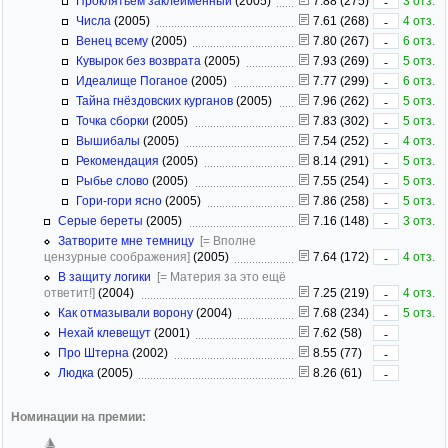
Проклятьем заклейменный
(2005)
7.88 (275)
3 отз.
-
Числа
(2005)
7.61 (268)
4 отз.
-
Венец всему
(2005)
7.80 (267)
6 отз.
-
Кувырок без возврата
(2005)
7.93 (269)
5 отз.
-
Идеалище Поганое
(2005)
7.77 (299)
6 отз.
-
Тайна гнёздовских курганов
(2005)
7.96 (262)
5 отз.
-
Точка сборки
(2005)
7.83 (302)
5 отз.
-
Вышибалы
(2005)
7.54 (252)
4 отз.
-
Рекомендация
(2005)
8.14 (291)
5 отз.
-
Рыбье слово
(2005)
7.55 (254)
5 отз.
-
Гори-гори ясно
(2005)
7.86 (258)
5 отз.
-
Серые береты
(2005)
7.16 (148)
3 отз.
-
Затворите мне темницу
[= Вполне
цензурные соображения]
(2005)
7.64 (172)
4 отз.
-
В защиту логики
[= Материя за это ещё
ответит!]
(2004)
7.25 (219)
4 отз.
-
Как отмазывали ворону
(2004)
7.68 (234)
5 отз.
-
Нехай клевещут
(2001)
7.62 (58)
-
Про Штерна
(2002)
8.55 (77)
-
Людка
(2005)
8.26 (61)
-
Номинации на премии: