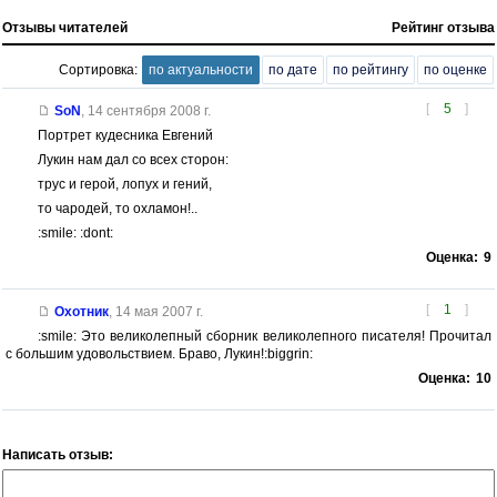
Отзывы читателей
Рейтинг отзыва
Сортировка:
по актуальности
по дате
по рейтингу
по оценке
[
5
]
SoN
,
14 сентября 2008 г.
Портрет кудесника Евгений
Лукин нам дал со всех сторон:
трус и герой, лопух и гений,
то чародей, то охламон!..
:smile: :dont:
Оценка:
9
[
1
]
Охотник
,
14 мая 2007 г.
:smile: Это великолепный сборник великолепного писателя! Прочитал
с большим удовольствием. Браво, Лукин!:biggrin:
Оценка:
10
Написать отзыв: