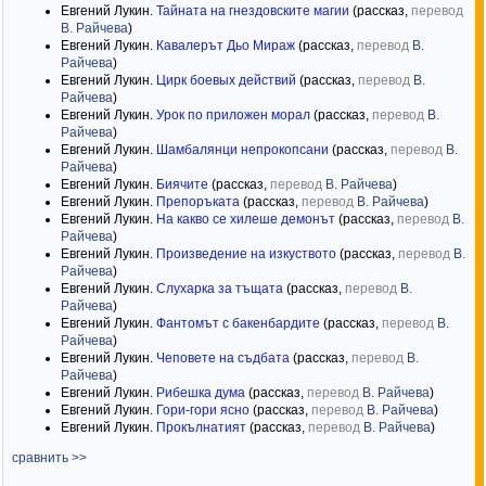
Евгений Лукин.
Тайната на гнездовските магии
(рассказ,
перевод
В. Райчева
)
Евгений Лукин.
Кавалерът Дьо Мираж
(рассказ,
перевод
В.
Райчева
)
Евгений Лукин.
Цирк боевых действий
(рассказ,
перевод
В.
Райчева
)
Евгений Лукин.
Урок по приложен морал
(рассказ,
перевод
В.
Райчева
)
Евгений Лукин.
Шамбалянци непрокопсани
(рассказ,
перевод
В.
Райчева
)
Евгений Лукин.
Биячите
(рассказ,
перевод
В. Райчева
)
Евгений Лукин.
Препоръката
(рассказ,
перевод
В. Райчева
)
Евгений Лукин.
На какво се хилеше демонът
(рассказ,
перевод
В.
Райчева
)
Евгений Лукин.
Произведение на изкуството
(рассказ,
перевод
В.
Райчева
)
Евгений Лукин.
Слухарка за тъщата
(рассказ,
перевод
В.
Райчева
)
Евгений Лукин.
Фантомът с бакенбардите
(рассказ,
перевод
В.
Райчева
)
Евгений Лукин.
Чеповете на съдбата
(рассказ,
перевод
В.
Райчева
)
Евгений Лукин.
Рибешка дума
(рассказ,
перевод
В. Райчева
)
Евгений Лукин.
Гори-гори ясно
(рассказ,
перевод
В. Райчева
)
Евгений Лукин.
Прокълнатият
(рассказ,
перевод
В. Райчева
)
сравнить >>