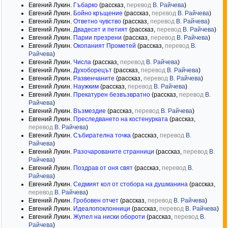
Евгений Лукин.
Гъбарко
(рассказ,
перевод
В. Райчева
)
Евгений Лукин.
Бойно кръщение
(рассказ,
перевод
В. Райчева
)
Евгений Лукин.
Ответно чувство
(рассказ,
перевод
В. Райчева
)
Евгений Лукин.
Двадесет и петият
(рассказ,
перевод
В. Райчева
)
Евгений Лукин.
Парии презрени
(рассказ,
перевод
В. Райчева
)
Евгений Лукин.
Окопаният Прометей
(рассказ,
перевод
В.
Райчева
)
Евгений Лукин.
Числа
(рассказ,
перевод
В. Райчева
)
Евгений Лукин.
Духоборецът
(рассказ,
перевод
В. Райчева
)
Евгений Лукин.
Развенчаните
(рассказ,
перевод
В. Райчева
)
Евгений Лукин.
Наужким
(рассказ,
перевод
В. Райчева
)
Евгений Лукин.
Прекатурен безвъзвратно
(рассказ,
перевод
В.
Райчева
)
Евгений Лукин.
Възмездие
(рассказ,
перевод
В. Райчева
)
Евгений Лукин.
Преследването на костенурката
(рассказ,
перевод
В. Райчева
)
Евгений Лукин.
Събирателна точка
(рассказ,
перевод
В.
Райчева
)
Евгений Лукин.
Разочарованите странници
(рассказ,
перевод
В.
Райчева
)
Евгений Лукин.
Поздрав от оня свят
(рассказ,
перевод
В.
Райчева
)
Евгений Лукин.
Седмият кол от стобора на душманина
(рассказ,
перевод
В. Райчева
)
Евгений Лукин.
Гробовен отчет
(рассказ,
перевод
В. Райчева
)
Евгений Лукин.
Идеалопоклонници
(рассказ,
перевод
В. Райчева
)
Евгений Лукин.
Жупел на ниски обороти
(рассказ,
перевод
В.
Райчева
)