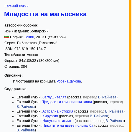
Евгений Лукин
Младостта на магьосника
авторский сборник
Язык издания:
болгарский
София:
Colibri
,
2013
г. (сентябрь)
Серия:
Библиотека „Галактики“
ISBN:
978-619-150-184-7
Тип обложки:
мягкая
Формат:
84x108/32
(130x200 мм)
Страниц:
384
Описание:
Илюстрация на корицата
Росена Дукова
.
Содержание
:
Евгений Лукин.
Заглушителят
(рассказ,
перевод
В. Райчева
)
Евгений Лукин.
Тридесет и три юнашки глави
(рассказ,
перевод
В. Райчева
)
Евгений Лукин.
Астрална история
(рассказ,
перевод
В. Райчева
)
Евгений Лукин.
Хирургия
(рассказ,
перевод
В. Райчева
)
Евгений Лукин.
Напук на стихиите
(рассказ,
перевод
В. Райчева
)
Евгений Лукин.
Пиратите на двете полукълба
(рассказ,
перевод
В. Райчева
)