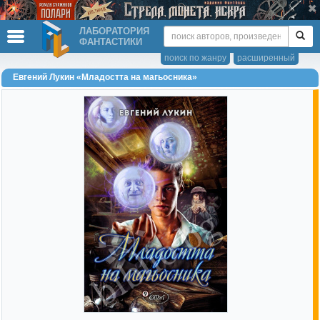
ЛАБОРАТОРИЯ
ФАНТАСТИКИ
поиск по жанру
расширенный
Евгений Лукин «Младостта на магьосника»