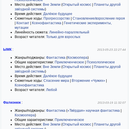
Психологическое
Место действия:
Вне Земли
(
Открытый космос
|
Планеты другой
звёздной системы
)
Время действия:
Далёкое будущее
Сюжетные ходы:
Прогрессорство
|
Становление/взросление героя
|
Контакт
|
Ксенофантастика
|
Генетические эксперименты,
мутации
Линейность сюжета:
Линейно-параллельный
Возраст читателя:
Только для взрослых
ЫМК
:
2013-05-23 22:27:44
Жанры/поджанры:
Фантастика
(
Космоопера
)
Общие характеристики:
Приключенческое
|
Психологическое
Место действия:
Вне Земли
(
Открытый космос
|
Планеты другой
звёздной системы
)
Время действия:
Далёкое будущее
Сюжетные ходы:
Спасение мира
|
Вторжение «Чужих»
|
Ксенофантастика
Возраст читателя:
Любой
Фалконюк
:
2013-03-19 11:32:07
Жанры/поджанры:
Фантастика
(
«Твёрдая» научная фантастика
|
Космоопера
)
Общие характеристики:
Приключенческое
Место действия:
Вне Земли
(
Открытый космос
|
Планеты другой