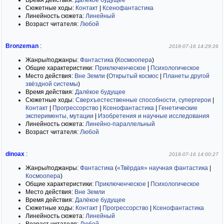
Время действия:
Далёкое будущее
Сюжетные ходы:
Контакт
|
Ксенофантастика
Линейность сюжета:
Линейный
Возраст читателя:
Любой
Bronzeman
:
2018-07-16 14:29:26
Жанры/поджанры:
Фантастика
(
Космоопера
)
Общие характеристики:
Приключенческое
|
Психологическое
Место действия:
Вне Земли
(
Открытый космос
|
Планеты другой
звёздной системы
)
Время действия:
Далёкое будущее
Сюжетные ходы:
Сверхъестественные способности, супергерои
|
Контакт
|
Прогрессорство
|
Ксенофантастика
|
Генетические
эксперименты, мутации
|
Изобретения и научные исследования
Линейность сюжета:
Линейно-параллельный
Возраст читателя:
Любой
dinoax
:
2018-07-16 14:00:27
Жанры/поджанры:
Фантастика
(
«Твёрдая» научная фантастика
|
Космоопера
)
Общие характеристики:
Приключенческое
|
Психологическое
Место действия:
Вне Земли
Время действия:
Далёкое будущее
Сюжетные ходы:
Контакт
|
Прогрессорство
|
Ксенофантастика
Линейность сюжета:
Линейный