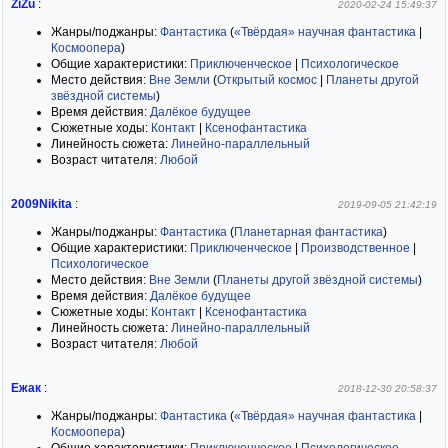
ZiZu
:
2020-02-24 15:49:37
Жанры/поджанры:
Фантастика
(
«Твёрдая» научная фантастика
|
Космоопера
)
Общие характеристики:
Приключенческое
|
Психологическое
Место действия:
Вне Земли
(
Открытый космос
|
Планеты другой
звёздной системы
)
Время действия:
Далёкое будущее
Сюжетные ходы:
Контакт
|
Ксенофантастика
Линейность сюжета:
Линейно-параллельный
Возраст читателя:
Любой
2009Nikita
:
2019-09-05 21:42:19
Жанры/поджанры:
Фантастика
(
Планетарная фантастика
)
Общие характеристики:
Приключенческое
|
Производственное
|
Психологическое
Место действия:
Вне Земли
(
Планеты другой звёздной системы
)
Время действия:
Далёкое будущее
Сюжетные ходы:
Контакт
|
Ксенофантастика
Линейность сюжета:
Линейно-параллельный
Возраст читателя:
Любой
Ежак
:
2018-12-30 20:58:37
Жанры/поджанры:
Фантастика
(
«Твёрдая» научная фантастика
|
Космоопера
)