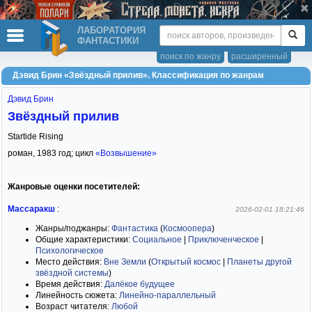
ЛАБОРАТОРИЯ
ФАНТАСТИКИ
поиск по жанру
расширенный
Дэвид Брин «Звёздный прилив». Классификация по жанрам
Дэвид Брин
Звёздный прилив
Startide Rising
роман,
1983
год; цикл
«Возвышение»
Жанровые оценки посетителей:
Массаракш
:
2026-02-01 18:21:46
Жанры/поджанры:
Фантастика
(
Космоопера
)
Общие характеристики:
Социальное
|
Приключенческое
|
Психологическое
Место действия:
Вне Земли
(
Открытый космос
|
Планеты другой
звёздной системы
)
Время действия:
Далёкое будущее
Линейность сюжета:
Линейно-параллельный
Возраст читателя:
Любой