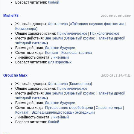
Возраст читателя:
Любой
Mishel78
:
2020-08-30 05:03:09
Жанры/поджанры:
Фантастика
(
«Твёрдая» научная фантастика
|
Космоопера
)
Общие характеристики:
Приключенческое
|
Психологическое
Место действия:
Вне Земли
(
Открытый космос
|
Планеты другой
звёздной системы
)
Время действия:
Далёкое будущее
Сюжетные ходы:
Контакт
|
Ксенофантастика
Линейность сюжета:
Линейный
Возраст читателя:
Для взрослых
Groucho Marx
:
2020-08-13 14:47:11
Жанры/поджанры:
Фантастика
(
Космоопера
)
Общие характеристики:
Приключенческое
Место действия:
Вне Земли
(
Открытый космос
|
Планеты другой
звёздной системы
)
Время действия:
Далёкое будущее
Сюжетные ходы:
Путешествие к особой цели
|
Спасение мира
|
Контакт
|
Экспедиция/подготовка к экспедиции
Линейность сюжета:
Линейный
Возраст читателя:
Любой