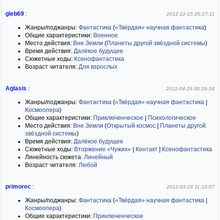
gleb69
:
2012-12-15 20:27:11
Жанры/поджанры:
Фантастика
(
«Твёрдая» научная фантастика
)
Общие характеристики:
Военное
Место действия:
Вне Земли
(
Планеты другой звёздной системы
)
Время действия:
Далёкое будущее
Сюжетные ходы:
Ксенофантастика
Возраст читателя:
Для взрослых
Aglasis
:
2012-04-26 00:26:34
Жанры/поджанры:
Фантастика
(
«Твёрдая» научная фантастика
|
Космоопера
)
Общие характеристики:
Приключенческое
|
Психологическое
Место действия:
Вне Земли
(
Открытый космос
|
Планеты другой
звёздной системы
)
Время действия:
Далёкое будущее
Сюжетные ходы:
Вторжение «Чужих»
|
Контакт
|
Ксенофантастика
Линейность сюжета:
Линейный
Возраст читателя:
Любой
primorec
:
2012-03-28 11:10:07
Жанры/поджанры:
Фантастика
(
«Твёрдая» научная фантастика
|
Космоопера
)
Общие характеристики:
Приключенческое