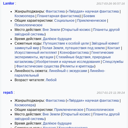
Lanilor
:
2017-03-26 00:57:16
Жанры/поджанры:
Фантастика
(
«Твёрдая» научная фантастика
|
Космоопера
|
Планетарная фантастика
)
|
Боевик
Общие характеристики:
Социальное
|
Приключенческое
|
Психологическое
Место действия:
Вне Земли
(
Открытый космос
|
Планеты другой
звёздной системы
)
Время действия:
Далёкое будущее
Сюжетные ходы:
Путешествие к особой цели
|
Звёздный ковчег/
замкнутый мир
|
Полая Земля, путешествия под землю
|
Контакт
|
Искусственный интеллект
|
Ксенофантастика
|
Генетические
эксперименты, мутации
|
Стихийные бедствия, природные
катаклизмы
|
Изобретения и научные исследования
|
Спецслужбы
|
Фантастические существа
(
Реликты и криптиды
)
Линейность сюжета:
Линейный с экскурсами
|
Линейно-
параллельный
Возраст читателя:
Любой
repaS
:
2017-01-23 11:39:24
Жанры/поджанры:
Фантастика
(
«Твёрдая» научная фантастика
|
Космоопера
)
Общие характеристики:
Приключенческое
|
Психологическое
Место действия:
Вне Земли
(
Открытый космос
|
Планеты другой
звёздной системы
)
Время действия:
Далёкое будущее