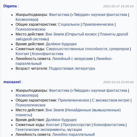
Digama
:
2021-02-17 16:28:16
Жанры/поджанры:
Фантастика
(
«Твёрдая» научная фантастика
|
Космоопера
)
Общие характеристики:
Социальное
|
Приключенческое
|
Психологическое
Место действия:
Вне Земли
(
Открытый космос
|
Планеты другой
звёздной системы
)
Время действия:
Далёкое будущее
Сюжетные ходы:
Сверхъестественные способности, супергерои
|
Контакт
|
Ксенофантастика
Линейность сюжета:
Линейный с экскурсами
|
Линейно-
параллельный
Возраст читателя:
Подростковая литература
maxaaxel
:
2020-10-13 23:05:44
Жанры/поджанры:
Фантастика
(
«Твёрдая» научная фантастика
|
Космоопера
)
Общие характеристики:
Приключенческое
|
С множеством интриг
|
Психологическое
Место действия:
Вне Земли
(
Ненайденные (вымышленные)
планеты
)
Время действия:
Далёкое будущее
Сюжетные ходы:
Контакт
|
Прогрессорство
|
Ксенофантастика
|
Генетические эксперименты, мутации
Линейность сюжета:
Линейно-параллельный