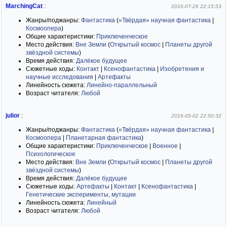
MarchingCat
:
2016-07-26 22:15:53
Жанры/поджанры:
Фантастика
(
«Твёрдая» научная фантастика
|
Космоопера
)
Общие характеристики:
Приключенческое
Место действия:
Вне Земли
(
Открытый космос
|
Планеты другой
звёздной системы
)
Время действия:
Далёкое будущее
Сюжетные ходы:
Контакт
|
Ксенофантастика
|
Изобретения и
научные исследования
|
Артефакты
Линейность сюжета:
Линейно-параллельный
Возраст читателя:
Любой
julior
:
2016-05-02 22:50:32
Жанры/поджанры:
Фантастика
(
«Твёрдая» научная фантастика
|
Космоопера
|
Планетарная фантастика
)
Общие характеристики:
Приключенческое
|
Военное
|
Психологическое
Место действия:
Вне Земли
(
Открытый космос
|
Планеты другой
звёздной системы
)
Время действия:
Далёкое будущее
Сюжетные ходы:
Артефакты
|
Контакт
|
Ксенофантастика
|
Генетические эксперименты, мутации
Линейность сюжета:
Линейный
Возраст читателя:
Любой