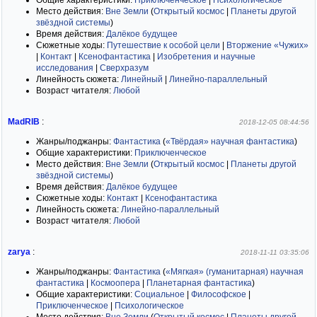
Общие характеристики:
Приключенческое
|
Психологическое
Место действия:
Вне Земли
(
Открытый космос
|
Планеты другой
звёздной системы
)
Время действия:
Далёкое будущее
Сюжетные ходы:
Путешествие к особой цели
|
Вторжение «Чужих»
|
Контакт
|
Ксенофантастика
|
Изобретения и научные
исследования
|
Сверхразум
Линейность сюжета:
Линейный
|
Линейно-параллельный
Возраст читателя:
Любой
MadRIB
:
2018-12-05 08:44:56
Жанры/поджанры:
Фантастика
(
«Твёрдая» научная фантастика
)
Общие характеристики:
Приключенческое
Место действия:
Вне Земли
(
Открытый космос
|
Планеты другой
звёздной системы
)
Время действия:
Далёкое будущее
Сюжетные ходы:
Контакт
|
Ксенофантастика
Линейность сюжета:
Линейно-параллельный
Возраст читателя:
Любой
zarya
:
2018-11-11 03:35:06
Жанры/поджанры:
Фантастика
(
«Мягкая» (гуманитарная) научная
фантастика
|
Космоопера
|
Планетарная фантастика
)
Общие характеристики:
Социальное
|
Философское
|
Приключенческое
|
Психологическое