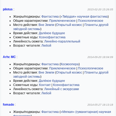
pilotus
:
2015-02-20 15:26:05
Жанры/поджанры:
Фантастика
(
«Твёрдая» научная фантастика
)
Общие характеристики:
Приключенческое
|
Психологическое
Место действия:
Вне Земли
(
Открытый космос
|
Планеты другой
звёздной системы
)
Время действия:
Далёкое будущее
Сюжетные ходы:
Ксенофантастика
Линейность сюжета:
Линейно-параллельный
Возраст читателя:
Любой
Arhc MC
:
2014-09-20 18:04:09
Жанры/поджанры:
Фантастика
(
Космоопера
)
Общие характеристики:
Приключенческое
|
Психологическое
Место действия:
Вне Земли
(
Открытый космос
|
Планеты другой
звёздной системы
)
Время действия:
Далёкое будущее
Сюжетные ходы:
Контакт
|
Ксенофантастика
Линейность сюжета:
Линейный с экскурсами
Возраст читателя:
Любой
fomado
:
2014-05-27 18:13:18
Жанры/поджанры:
Фантастика
(
«Мягкая» (гуманитарная) научная