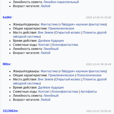
Линейность сюжета:
Линейно-параллельный
Возраст читателя:
Любой
kadim
:
2022-12-09 01:33:40
Жанры/поджанры:
Фантастика
(
«Твёрдая» научная фантастика
)
Общие характеристики:
Приключенческое
Место действия:
Вне Земли
(
Открытый космос
|
Планеты другой
звёздной системы
)
Время действия:
Далёкое будущее
Сюжетные ходы:
Контакт
|
Ксенофантастика
Линейность сюжета:
Линейный
Возраст читателя:
Любой
Milse
:
2022-12-01 09:18:49
Жанры/поджанры:
Фантастика
(
«Твёрдая» научная фантастика
)
Общие характеристики:
Приключенческое
|
Психологическое
Место действия:
Вне Земли
(
Открытый космос
|
Планеты другой
звёздной системы
)
Время действия:
Далёкое будущее
Сюжетные ходы:
Контакт
|
Ксенофантастика
|
Артефакты
Линейность сюжета:
Линейный
Возраст читателя:
Любой
3113062m
:
2021-11-07 23:59:32