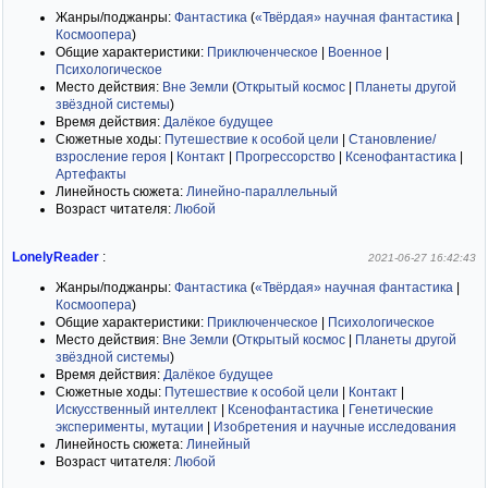
Жанры/поджанры:
Фантастика
(
«Твёрдая» научная фантастика
|
Космоопера
)
Общие характеристики:
Приключенческое
|
Военное
|
Психологическое
Место действия:
Вне Земли
(
Открытый космос
|
Планеты другой
звёздной системы
)
Время действия:
Далёкое будущее
Сюжетные ходы:
Путешествие к особой цели
|
Становление/
взросление героя
|
Контакт
|
Прогрессорство
|
Ксенофантастика
|
Артефакты
Линейность сюжета:
Линейно-параллельный
Возраст читателя:
Любой
LonelyReader
:
2021-06-27 16:42:43
Жанры/поджанры:
Фантастика
(
«Твёрдая» научная фантастика
|
Космоопера
)
Общие характеристики:
Приключенческое
|
Психологическое
Место действия:
Вне Земли
(
Открытый космос
|
Планеты другой
звёздной системы
)
Время действия:
Далёкое будущее
Сюжетные ходы:
Путешествие к особой цели
|
Контакт
|
Искусственный интеллект
|
Ксенофантастика
|
Генетические
эксперименты, мутации
|
Изобретения и научные исследования
Линейность сюжета:
Линейный
Возраст читателя:
Любой