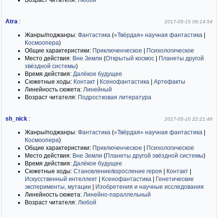
Возраст читателя:
Любой
Atra
:
2017-05-15 08:14:54
Жанры/поджанры:
Фантастика
(
«Твёрдая» научная фантастика
|
Космоопера
)
Общие характеристики:
Приключенческое
|
Психологическое
Место действия:
Вне Земли
(
Открытый космос
|
Планеты другой
звёздной системы
)
Время действия:
Далёкое будущее
Сюжетные ходы:
Контакт
|
Ксенофантастика
|
Артефакты
Линейность сюжета:
Линейный
Возраст читателя:
Подростковая литература
sh_nick
:
2017-05-10 22:21:46
Жанры/поджанры:
Фантастика
(
«Твёрдая» научная фантастика
|
Космоопера
)
Общие характеристики:
Приключенческое
|
Психологическое
Место действия:
Вне Земли
(
Планеты другой звёздной системы
)
Время действия:
Далёкое будущее
Сюжетные ходы:
Становление/взросление героя
|
Контакт
|
Искусственный интеллект
|
Ксенофантастика
|
Генетические
эксперименты, мутации
|
Изобретения и научные исследования
Линейность сюжета:
Линейно-параллельный
Возраст читателя:
Любой