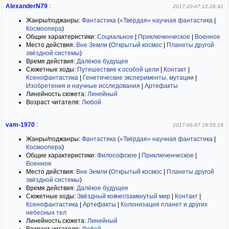
AlexanderN79
:
2017-10-07 12:26:41
Жанры/поджанры:
Фантастика
(
«Твёрдая» научная фантастика
|
Космоопера
)
Общие характеристики:
Социальное
|
Приключенческое
|
Военное
Место действия:
Вне Земли
(
Открытый космос
|
Планеты другой
звёздной системы
)
Время действия:
Далёкое будущее
Сюжетные ходы:
Путешествие к особой цели
|
Контакт
|
Ксенофантастика
|
Генетические эксперименты, мутации
|
Изобретения и научные исследования
|
Артефакты
Линейность сюжета:
Линейный
Возраст читателя:
Любой
vam-1970
:
2017-06-07 19:55:19
Жанры/поджанры:
Фантастика
(
«Твёрдая» научная фантастика
|
Космоопера
)
Общие характеристики:
Философское
|
Приключенческое
|
Военное
Место действия:
Вне Земли
(
Открытый космос
|
Планеты другой
звёздной системы
)
Время действия:
Далёкое будущее
Сюжетные ходы:
Звёздный ковчег/замкнутый мир
|
Контакт
|
Ксенофантастика
|
Артефакты
|
Колонизация планет и других
небесных тел
Линейность сюжета:
Линейный