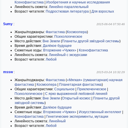
Ксенофантастика
|
Изобретения и научные исследования
Линейность сюжета:
Линейно-параллельный
Возраст читателя:
Подростковая литература
|
Для взрослых
Sumy
:
2015-06-04 07:50:46
Жанры/поджанры:
Фантастика
(
Космоопера
)
Общие характеристики:
Психологическое
Место действия:
Вне Земли
(
Планеты другой звёздной системы
)
Время действия:
Далёкое будущее
Сюжетные ходы:
Вторжение «Чужих»
|
Ксенофантастика
Линейность сюжета:
Линейный с экскурсами
Возраст читателя:
Любой
mssw
:
2015-03-24 10:32:29
Жанры/поджанры:
Фантастика
(
«Мягкая» (гуманитарная) научная
фантастика
|
Космоопера
|
Планетарная фантастика
)
Общие характеристики:
Социальное
|
Приключенческое
|
Психологическое
|
С ярко выраженной любовной линией
Место действия:
Вне Земли
(
Открытый космос
|
Планеты другой
звёздной системы
)
Время действия:
Далёкое будущее
Сюжетные ходы:
Вторжение «Чужих»
|
Искусственный интеллект
|
Ксенофантастика
|
Генетические эксперименты, мутации
Линейность сюжета:
Линейный
Возраст читателя:
Любой