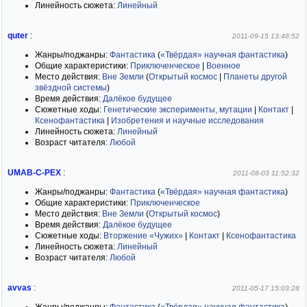
Линейность сюжета:
Линейный
quter
:
2011-09-15 13:48:52
Жанры/поджанры:
Фантастика
(
«Твёрдая» научная фантастика
)
Общие характеристики:
Приключенческое
|
Военное
Место действия:
Вне Земли
(
Открытый космос
|
Планеты другой
звёздной системы
)
Время действия:
Далёкое будущее
Сюжетные ходы:
Генетические эксперименты, мутации
|
Контакт
|
Ксенофантастика
|
Изобретения и научные исследования
Линейность сюжета:
Линейный
Возраст читателя:
Любой
UMAB-C-PEX
:
2011-08-03 11:52:32
Жанры/поджанры:
Фантастика
(
«Твёрдая» научная фантастика
)
Общие характеристики:
Приключенческое
Место действия:
Вне Земли
(
Открытый космос
)
Время действия:
Далёкое будущее
Сюжетные ходы:
Вторжение «Чужих»
|
Контакт
|
Ксенофантастика
Линейность сюжета:
Линейный
Возраст читателя:
Любой
avvas
:
2011-05-17 15:03:28