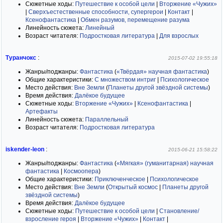
Сюжетные ходы:
Путешествие к особой цели
|
Вторжение «Чужих»
|
Сверхъестественные способности, супергерои
|
Контакт
|
Ксенофантастика
|
Обмен разумов, перемещение разума
Линейность сюжета:
Линейный
Возраст читателя:
Подростковая литература
|
Для взрослых
Туранчокс
:
2015-07-02 19:55:18
Жанры/поджанры:
Фантастика
(
«Твёрдая» научная фантастика
)
Общие характеристики:
С множеством интриг
|
Психологическое
Место действия:
Вне Земли
(
Планеты другой звёздной системы
)
Время действия:
Далёкое будущее
Сюжетные ходы:
Вторжение «Чужих»
|
Ксенофантастика
|
Артефакты
Линейность сюжета:
Параллельный
Возраст читателя:
Подростковая литература
iskender-leon
:
2015-06-21 15:58:22
Жанры/поджанры:
Фантастика
(
«Мягкая» (гуманитарная) научная
фантастика
|
Космоопера
)
Общие характеристики:
Приключенческое
|
Психологическое
Место действия:
Вне Земли
(
Открытый космос
|
Планеты другой
звёздной системы
)
Время действия:
Далёкое будущее
Сюжетные ходы:
Путешествие к особой цели
|
Становление/
взросление героя
|
Вторжение «Чужих»
|
Контакт
|