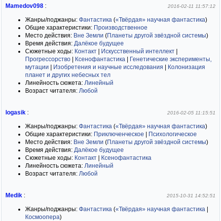
Mamedov098
:
2016-02-11 11:57:12
Жанры/поджанры:
Фантастика
(
«Твёрдая» научная фантастика
)
Общие характеристики:
Производственное
Место действия:
Вне Земли
(
Планеты другой звёздной системы
)
Время действия:
Далёкое будущее
Сюжетные ходы:
Контакт
|
Искусственный интеллект
|
Прогрессорство
|
Ксенофантастика
|
Генетические эксперименты,
мутации
|
Изобретения и научные исследования
|
Колонизация
планет и других небесных тел
Линейность сюжета:
Линейный
Возраст читателя:
Любой
logasik
:
2016-02-05 11:15:51
Жанры/поджанры:
Фантастика
(
«Твёрдая» научная фантастика
)
Общие характеристики:
Приключенческое
|
Психологическое
Место действия:
Вне Земли
(
Планеты другой звёздной системы
)
Время действия:
Далёкое будущее
Сюжетные ходы:
Контакт
|
Ксенофантастика
Линейность сюжета:
Линейный
Возраст читателя:
Любой
Medik
:
2015-10-31 14:52:51
Жанры/поджанры:
Фантастика
(
«Твёрдая» научная фантастика
|
Космоопера
)