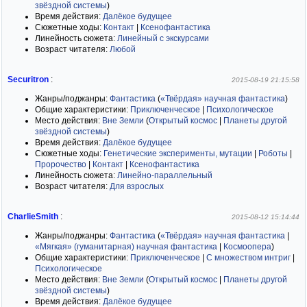
звёздной системы
)
Время действия:
Далёкое будущее
Сюжетные ходы:
Контакт
|
Ксенофантастика
Линейность сюжета:
Линейный с экскурсами
Возраст читателя:
Любой
Securitron
:
2015-08-19 21:15:58
Жанры/поджанры:
Фантастика
(
«Твёрдая» научная фантастика
)
Общие характеристики:
Приключенческое
|
Психологическое
Место действия:
Вне Земли
(
Открытый космос
|
Планеты другой
звёздной системы
)
Время действия:
Далёкое будущее
Сюжетные ходы:
Генетические эксперименты, мутации
|
Роботы
|
Пророчество
|
Контакт
|
Ксенофантастика
Линейность сюжета:
Линейно-параллельный
Возраст читателя:
Для взрослых
CharlieSmith
:
2015-08-12 15:14:44
Жанры/поджанры:
Фантастика
(
«Твёрдая» научная фантастика
|
«Мягкая» (гуманитарная) научная фантастика
|
Космоопера
)
Общие характеристики:
Приключенческое
|
С множеством интриг
|
Психологическое
Место действия:
Вне Земли
(
Открытый космос
|
Планеты другой
звёздной системы
)
Время действия:
Далёкое будущее