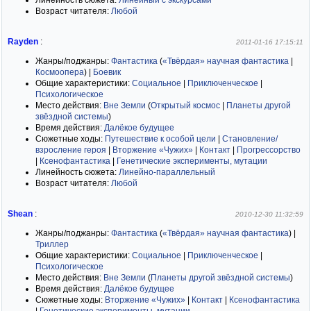
Линейность сюжета:
Линейный с экскурсами
Возраст читателя:
Любой
Rayden
:
2011-01-16 17:15:11
Жанры/поджанры:
Фантастика
(
«Твёрдая» научная фантастика
|
Космоопера
)
|
Боевик
Общие характеристики:
Социальное
|
Приключенческое
|
Психологическое
Место действия:
Вне Земли
(
Открытый космос
|
Планеты другой
звёздной системы
)
Время действия:
Далёкое будущее
Сюжетные ходы:
Путешествие к особой цели
|
Становление/
взросление героя
|
Вторжение «Чужих»
|
Контакт
|
Прогрессорство
|
Ксенофантастика
|
Генетические эксперименты, мутации
Линейность сюжета:
Линейно-параллельный
Возраст читателя:
Любой
Shean
:
2010-12-30 11:32:59
Жанры/поджанры:
Фантастика
(
«Твёрдая» научная фантастика
)
|
Триллер
Общие характеристики:
Социальное
|
Приключенческое
|
Психологическое
Место действия:
Вне Земли
(
Планеты другой звёздной системы
)
Время действия:
Далёкое будущее
Сюжетные ходы:
Вторжение «Чужих»
|
Контакт
|
Ксенофантастика