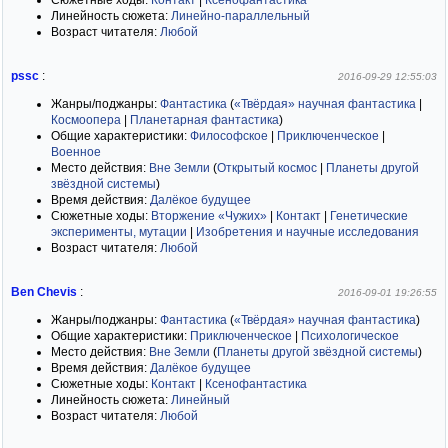
Сюжетные ходы:
Контакт
|
Ксенофантастика
Линейность сюжета:
Линейно-параллельный
Возраст читателя:
Любой
pssc
:
2016-09-29 12:55:03
Жанры/поджанры:
Фантастика
(
«Твёрдая» научная фантастика
|
Космоопера
|
Планетарная фантастика
)
Общие характеристики:
Философское
|
Приключенческое
|
Военное
Место действия:
Вне Земли
(
Открытый космос
|
Планеты другой
звёздной системы
)
Время действия:
Далёкое будущее
Сюжетные ходы:
Вторжение «Чужих»
|
Контакт
|
Генетические
эксперименты, мутации
|
Изобретения и научные исследования
Возраст читателя:
Любой
Ben Chevis
:
2016-09-01 19:26:55
Жанры/поджанры:
Фантастика
(
«Твёрдая» научная фантастика
)
Общие характеристики:
Приключенческое
|
Психологическое
Место действия:
Вне Земли
(
Планеты другой звёздной системы
)
Время действия:
Далёкое будущее
Сюжетные ходы:
Контакт
|
Ксенофантастика
Линейность сюжета:
Линейный
Возраст читателя:
Любой