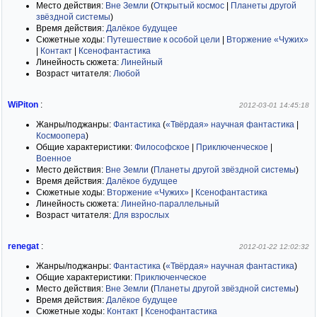
Место действия:
Вне Земли
(
Открытый космос
|
Планеты другой
звёздной системы
)
Время действия:
Далёкое будущее
Сюжетные ходы:
Путешествие к особой цели
|
Вторжение «Чужих»
|
Контакт
|
Ксенофантастика
Линейность сюжета:
Линейный
Возраст читателя:
Любой
WiPiton
:
2012-03-01 14:45:18
Жанры/поджанры:
Фантастика
(
«Твёрдая» научная фантастика
|
Космоопера
)
Общие характеристики:
Философское
|
Приключенческое
|
Военное
Место действия:
Вне Земли
(
Планеты другой звёздной системы
)
Время действия:
Далёкое будущее
Сюжетные ходы:
Вторжение «Чужих»
|
Ксенофантастика
Линейность сюжета:
Линейно-параллельный
Возраст читателя:
Для взрослых
renegat
:
2012-01-22 12:02:32
Жанры/поджанры:
Фантастика
(
«Твёрдая» научная фантастика
)
Общие характеристики:
Приключенческое
Место действия:
Вне Земли
(
Планеты другой звёздной системы
)
Время действия:
Далёкое будущее
Сюжетные ходы:
Контакт
|
Ксенофантастика