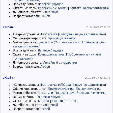
звёздной системы
)
Время действия:
Далёкое будущее
Сюжетные ходы:
Вторжение «Чужих»
|
Контакт
|
Ксенофантастика
Линейность сюжета:
Линейный
Возраст читателя:
Любой
kardan
:
2013-02-14 17:46:50
Жанры/поджанры:
Фантастика
(
«Твёрдая» научная фантастика
)
Общие характеристики:
Производственное
Место действия:
Вне Земли
(
Открытый космос
|
Планеты другой
звёздной системы
)
Время действия:
Далёкое будущее
Сюжетные ходы:
Ксенофантастика
|
Изобретения и научные
исследования
Линейность сюжета:
Линейный с экскурсами
Возраст читателя:
Любой
eXteSy
:
2013-01-24 12:52:45
Жанры/поджанры:
Фантастика
(
«Твёрдая» научная фантастика
)
Общие характеристики:
Приключенческое
|
Психологическое
Место действия:
Вне Земли
(
Планеты другой звёздной системы
)
Время действия:
Далёкое будущее
Сюжетные ходы:
Контакт
|
Ксенофантастика
Линейность сюжета:
Линейный
Возраст читателя:
Любой