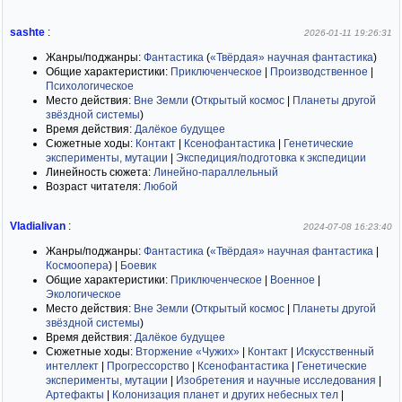
sashte
:
2026-01-11 19:26:31
Жанры/поджанры:
Фантастика
(
«Твёрдая» научная фантастика
)
Общие характеристики:
Приключенческое
|
Производственное
|
Психологическое
Место действия:
Вне Земли
(
Открытый космос
|
Планеты другой
звёздной системы
)
Время действия:
Далёкое будущее
Сюжетные ходы:
Контакт
|
Ксенофантастика
|
Генетические
эксперименты, мутации
|
Экспедиция/подготовка к экспедиции
Линейность сюжета:
Линейно-параллельный
Возраст читателя:
Любой
Vladialivan
:
2024-07-08 16:23:40
Жанры/поджанры:
Фантастика
(
«Твёрдая» научная фантастика
|
Космоопера
)
|
Боевик
Общие характеристики:
Приключенческое
|
Военное
|
Экологическое
Место действия:
Вне Земли
(
Открытый космос
|
Планеты другой
звёздной системы
)
Время действия:
Далёкое будущее
Сюжетные ходы:
Вторжение «Чужих»
|
Контакт
|
Искусственный
интеллект
|
Прогрессорство
|
Ксенофантастика
|
Генетические
эксперименты, мутации
|
Изобретения и научные исследования
|
Артефакты
|
Колонизация планет и других небесных тел
|