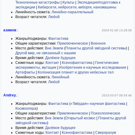
Техногенные катастрофы
|
Культы
|
Экспедиция/подготовка к
экспедиции
|
Киберсети, нейросети, киборги, наномашины
Линейность сюжета:
Линейно-параллельный
Возраст читателя:
Любой
азимов
:
2024-01-08 13:28:08
Жанры/поджанры:
Фантастика
Общие характеристики:
Приключенческое
|
Военное
Место действия:
Вне Земли
(
Планеты другой звёздной системы
)
|
Другой мир, не связанный с нашим
Время действия:
Далёкое будущее
Сюжетные ходы:
Контакт
|
Ксенофантастика
|
Генетические
эксперименты, мутации
|
Изобретения и научные исследования
|
Артефакты
|
Колонизация планет и других небесных тел
Линейность сюжета:
Линейный
Возраст читателя:
Любой
Andrey.
:
2023-03-07 08:54:48
Жанры/поджанры:
Фантастика
(
«Твёрдая» научная фантастика
|
Космоопера
)
Общие характеристики:
Приключенческое
|
Психологическое
Место действия:
Вне Земли
(
Открытый космос
|
Планеты другой
звёздной системы
)
Время действия:
Далёкое будущее
Сюжетные ходы:
Контакт
|
Ксенофантастика
|
Сверхразум