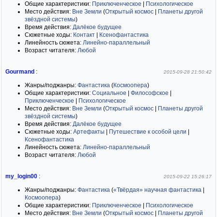
Общие характеристики:
Приключенческое
|
Психологическое
Место действия:
Вне Земли
(
Открытый космос
|
Планеты другой
звёздной системы
)
Время действия:
Далёкое будущее
Сюжетные ходы:
Контакт
|
Ксенофантастика
Линейность сюжета:
Линейно-параллельный
Возраст читателя:
Любой
Gourmand
:
2015-09-28 21:50:42
Жанры/поджанры:
Фантастика
(
Космоопера
)
Общие характеристики:
Социальное
|
Философское
|
Приключенческое
|
Психологическое
Место действия:
Вне Земли
(
Открытый космос
|
Планеты другой
звёздной системы
)
Время действия:
Далёкое будущее
Сюжетные ходы:
Артефакты
|
Путешествие к особой цели
|
Ксенофантастика
Линейность сюжета:
Линейно-параллельный
Возраст читателя:
Любой
my_login00
:
2015-09-22 15:26:17
Жанры/поджанры:
Фантастика
(
«Твёрдая» научная фантастика
|
Космоопера
)
Общие характеристики:
Приключенческое
|
Психологическое
Место действия:
Вне Земли
(
Открытый космос
|
Планеты другой