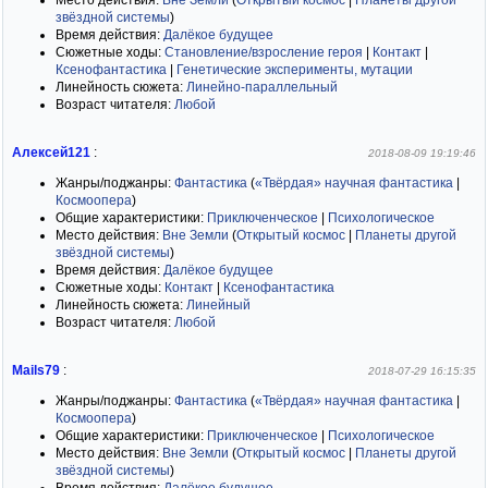
Место действия:
Вне Земли
(
Открытый космос
|
Планеты другой
звёздной системы
)
Время действия:
Далёкое будущее
Сюжетные ходы:
Становление/взросление героя
|
Контакт
|
Ксенофантастика
|
Генетические эксперименты, мутации
Линейность сюжета:
Линейно-параллельный
Возраст читателя:
Любой
Алексей121
:
2018-08-09 19:19:46
Жанры/поджанры:
Фантастика
(
«Твёрдая» научная фантастика
|
Космоопера
)
Общие характеристики:
Приключенческое
|
Психологическое
Место действия:
Вне Земли
(
Открытый космос
|
Планеты другой
звёздной системы
)
Время действия:
Далёкое будущее
Сюжетные ходы:
Контакт
|
Ксенофантастика
Линейность сюжета:
Линейный
Возраст читателя:
Любой
Mails79
:
2018-07-29 16:15:35
Жанры/поджанры:
Фантастика
(
«Твёрдая» научная фантастика
|
Космоопера
)
Общие характеристики:
Приключенческое
|
Психологическое
Место действия:
Вне Земли
(
Открытый космос
|
Планеты другой
звёздной системы
)