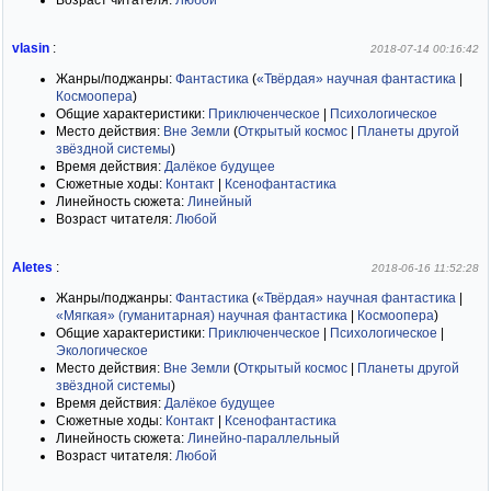
Возраст читателя:
Любой
vlasin
:
2018-07-14 00:16:42
Жанры/поджанры:
Фантастика
(
«Твёрдая» научная фантастика
|
Космоопера
)
Общие характеристики:
Приключенческое
|
Психологическое
Место действия:
Вне Земли
(
Открытый космос
|
Планеты другой
звёздной системы
)
Время действия:
Далёкое будущее
Сюжетные ходы:
Контакт
|
Ксенофантастика
Линейность сюжета:
Линейный
Возраст читателя:
Любой
Aletes
:
2018-06-16 11:52:28
Жанры/поджанры:
Фантастика
(
«Твёрдая» научная фантастика
|
«Мягкая» (гуманитарная) научная фантастика
|
Космоопера
)
Общие характеристики:
Приключенческое
|
Психологическое
|
Экологическое
Место действия:
Вне Земли
(
Открытый космос
|
Планеты другой
звёздной системы
)
Время действия:
Далёкое будущее
Сюжетные ходы:
Контакт
|
Ксенофантастика
Линейность сюжета:
Линейно-параллельный
Возраст читателя:
Любой