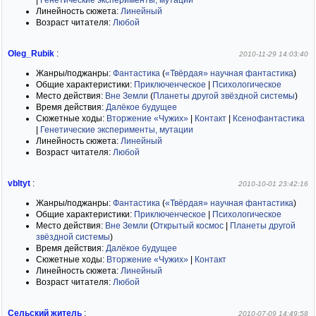
|
Генетические эксперименты, мутации
Линейность сюжета:
Линейный
Возраст читателя:
Любой
Oleg_Rubik
:
2010-11-29 14:03:40
Жанры/поджанры:
Фантастика
(
«Твёрдая» научная фантастика
)
Общие характеристики:
Приключенческое
|
Психологическое
Место действия:
Вне Земли
(
Планеты другой звёздной системы
)
Время действия:
Далёкое будущее
Сюжетные ходы:
Вторжение «Чужих»
|
Контакт
|
Ксенофантастика
|
Генетические эксперименты, мутации
Линейность сюжета:
Линейный
Возраст читателя:
Любой
vbltyt
:
2010-10-01 23:42:16
Жанры/поджанры:
Фантастика
(
«Твёрдая» научная фантастика
)
Общие характеристики:
Приключенческое
|
Психологическое
Место действия:
Вне Земли
(
Открытый космос
|
Планеты другой
звёздной системы
)
Время действия:
Далёкое будущее
Сюжетные ходы:
Вторжение «Чужих»
|
Контакт
Линейность сюжета:
Линейный
Возраст читателя:
Любой
Сельский житель
:
2010-07-09 14:49:58