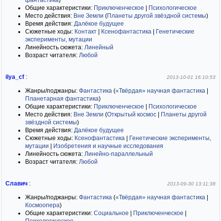
фантастика
)
Общие характеристики:
Приключенческое
|
Психологическое
Место действия:
Вне Земли
(
Планеты другой звёздной системы
)
Время действия:
Далёкое будущее
Сюжетные ходы:
Контакт
|
Ксенофантастика
|
Генетические
эксперименты, мутации
Линейность сюжета:
Линейный
Возраст читателя:
Любой
ilya_cf
:
2013-10-01 16:10:53
Жанры/поджанры:
Фантастика
(
«Твёрдая» научная фантастика
|
Планетарная фантастика
)
Общие характеристики:
Приключенческое
|
Психологическое
Место действия:
Вне Земли
(
Открытый космос
|
Планеты другой
звёздной системы
)
Время действия:
Далёкое будущее
Сюжетные ходы:
Ксенофантастика
|
Генетические эксперименты,
мутации
|
Изобретения и научные исследования
Линейность сюжета:
Линейно-параллельный
Возраст читателя:
Любой
Славич
:
2013-09-30 13:11:38
Жанры/поджанры:
Фантастика
(
«Твёрдая» научная фантастика
|
Космоопера
)
Общие характеристики:
Социальное
|
Приключенческое
|