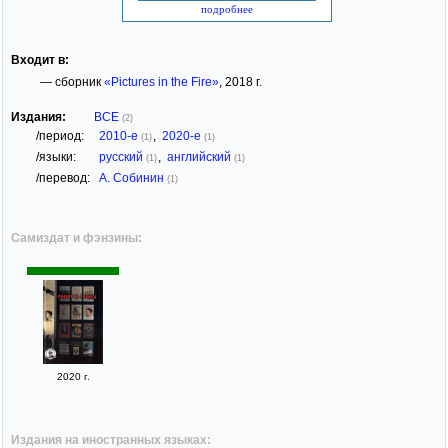
подробнее
Входит в:
— сборник
«Pictures in the Fire»
, 2018 г.
Издания:
ВСЕ
(2)
/период:
2010-е
,
2020-е
(1)
(1)
/языки:
русский
,
английский
(1)
(1)
/перевод:
А. Собинин
(1)
Самиздат и фэнзины:
2020 г.
Издания на иностранных языках: