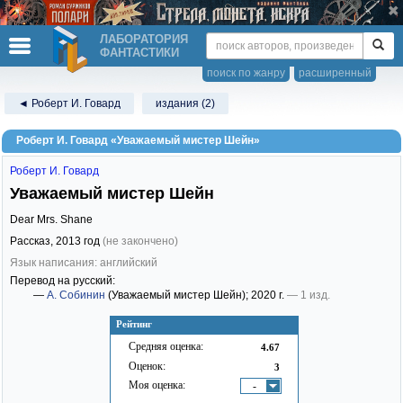
ЛАБОРАТОРИЯ
ФАНТАСТИКИ
поиск по жанру
расширенный
◄ Роберт И. Говард
издания (2)
Роберт И. Говард «Уважаемый мистер Шейн»
Роберт И. Говард
Уважаемый мистер Шейн
Dear Mrs. Shane
Рассказ,
2013
год
(не закончено)
Язык написания: английский
Перевод на русский:
—
А. Собинин
(Уважаемый мистер Шейн)
; 2020 г.
— 1 изд.
Рейтинг
Средняя оценка:
4.67
Оценок:
3
Моя оценка:
-