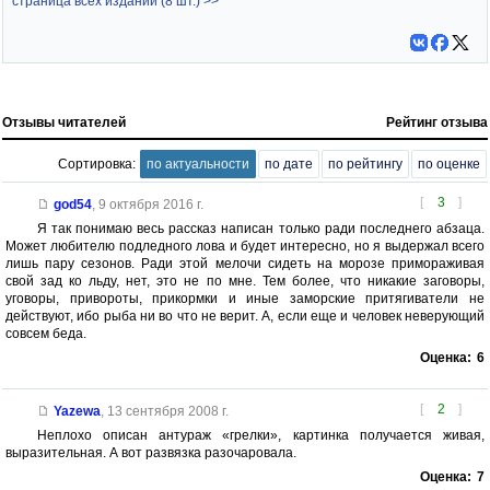
страница всех изданий (8 шт.) >>
Отзывы читателей
Рейтинг отзыва
Сортировка:
по актуальности
по дате
по рейтингу
по оценке
[
3
]
god54
,
9 октября 2016 г.
Я так понимаю весь рассказ написан только ради последнего абзаца.
Может любителю подледного лова и будет интересно, но я выдержал всего
лишь пару сезонов. Ради этой мелочи сидеть на морозе примораживая
свой зад ко льду, нет, это не по мне. Тем более, что никакие заговоры,
уговоры, привороты, прикормки и иные заморские притягиватели не
действуют, ибо рыба ни во что не верит. А, если еще и человек неверующий
совсем беда.
Оценка:
6
[
2
]
Yazewa
,
13 сентября 2008 г.
Неплохо описан антураж «грелки», картинка получается живая,
выразительная. А вот развязка разочаровала.
Оценка:
7