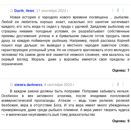
[
1
]
Darth_Veter
,
17 сентября 2022 г.
Новая история о чародеях нового времени посвящена ... рыбалке.
Любой ее любитель хорошо знает, насколько это занятие затягивает
каждого, кто хоть когда-то сидел у пруда с удочкой. Заядлому рыболову не
страшны никакие погодные условия, он разрабатывает собственные
приемы достижения успеха и в буквальном смысле готов продать свою
душу за каждую пойманную рыбешку. Например, герой рассказа Корней
пошел еще дальше: он выведал у местного чародея заветное слово,
гарантирующее успешный улов. Но не спешите критиковать этого молодого
человека! На самом деле всё окажется немного сложнее, чем казалось на
первый взгляд. Мораль: даже у ворожбы имеются свои пределы и
ограничения.
Оценка:
7
[
1
]
stewra darkness
,
8 сентября 2010 г.
В каждом законе должны быть поправки. Поправки забывать нельзя.
Особенно в век активного атеизма, после эпидемии поголовной
коммунистической пропаганды. Атеизм — ведь тоже религия: религия
безбожия, вера в отсутствие Бога. И эта вера имеет много убежденных
приверженцев, даже среди рыбьего племени. А вера умеет творить чудеса
— и магическая неуязвимость рыб тому доказательство
Оценка:
9