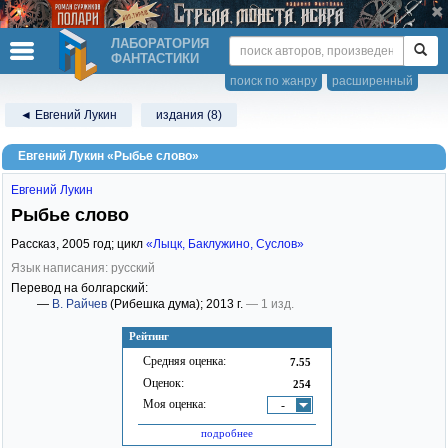
ЛАБОРАТОРИЯ
ФАНТАСТИКИ
поиск по жанру
расширенный
◄ Евгений Лукин
издания (8)
Евгений Лукин «Рыбье слово»
Евгений Лукин
Рыбье слово
Рассказ,
2005
год; цикл
«Лыцк, Баклужино, Суслов»
Язык написания: русский
Перевод на болгарский:
—
В. Райчев
(Рибешка дума)
; 2013 г.
— 1 изд.
Рейтинг
Средняя оценка:
7.55
Оценок:
254
Моя оценка:
-
подробнее