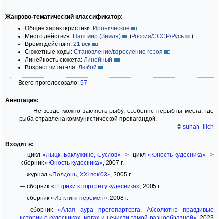
Жанрово-тематический классификатор:
Общие характеристики:
Ироническое
Место действия:
Наш мир (Земля)
(
Россия/СССР/Русь
)
Время действия:
21 век
Сюжетные ходы:
Становление/взросление героя
Линейность сюжета:
Линейный
Возраст читателя:
Любой
Всего проголосовало:
57
Аннотация:
Не везде можно заклясть рыбу, особенно нерыбны места, где
рыба отравлена коммунистической пропагандой.
©
suhan_ilich
Входит в:
— цикл
«Лыцк, Баклужино, Суслов»
> цикл
«Юность кудесника»
>
сборник
«Юность кудесника»
, 2007 г.
— журнал
«Полдень, ХХI век'03»
, 2005 г.
— сборник
«Штрихи к портрету кудесника»
, 2005 г.
— сборник
«Из книги перемен»
, 2008 г.
— сборник
«Алая аура протопарторга. Абсолютно правдивые
истории о кудесниках, магах и нечисти самой разнообразной»
, 2023