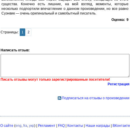
существа. Конечно есть лишние, на мой взгляд, моменты, которые
несколько подпортили впечатление о данном произведении, но все равно
Суэнвик — очень оригинальный и самобытный писатель.
Оценка:
9
Страницы:
1
2
Написать отзыв:
Писать отзывы могут только зарегистрированные посетители!
Регистрация
Подписаться на отзывы о произведении
О сайте
(
eng
,
fra
,
укр
) |
Регламент
|
FAQ
|
Контакты
|
Наши награды
|
ВКонтакте