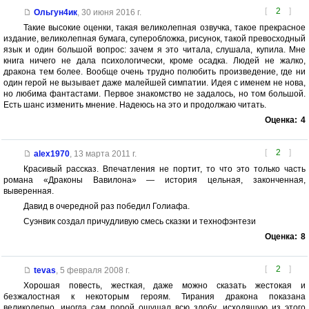
[
2
]
Ольгун4ик
,
30 июня 2016 г.
Такие высокие оценки, такая великолепная озвучка, такое прекрасное
издание, великолепная бумага, суперобложка, рисунок, такой превосходный
язык и один большой вопрос: зачем я это читала, слушала, купила. Мне
книга ничего не дала психологически, кроме осадка. Людей не жалко,
дракона тем более. Вообще очень трудно полюбить произведение, где ни
один герой не вызывает даже малейшей симпатии. Идея с именем не нова,
но любима фантастами. Первое знакомство не задалось, но том большой.
Есть шанс изменить мнение. Надеюсь на это и продолжаю читать.
Оценка:
4
[
2
]
alex1970
,
13 марта 2011 г.
Красивый рассказ. Впечатления не портит, то что это только часть
романа «Драконы Вавилона» — история цельная, законченная,
выверенная.
Давид в очередной раз победил Голиафа.
Суэнвик создал причудливую смесь сказки и технофэнтези
Оценка:
8
[
2
]
tevas
,
5 февраля 2008 г.
Хорошая повесть, жесткая, даже можно сказать жестокая и
безжалостная к некоторым героям. Тирания дракона показана
великолепно, иногда сам порой ощущал всю злобу, исходящую из этого