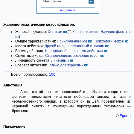
Моя оценка:
-
подробнее
Жанрово-тематический классификатор:
Жанры/поджанры:
Фэнтези
(
Технофэнтези
|
Научное фэнтези
)
Общие характеристики:
Приключенческое
|
Психологическое
Место действия:
Другой мир, не связанный с нашим
Время действия:
Неопределённое время действия
Сюжетные ходы:
Становление/взросление героя
Линейность сюжета:
Линейный
Возраст читателя:
Только для взрослых
Всего проголосовало:
100
Аннотация:
Автор в этой повести, написанной в необычном жанре техно-
фэнтези, представил читателю небольшой эпизод из жизни
необыкновенного юноши, в котором он вышел победителем из
неравной схватки с кошмарным порождением техномагии —
Драконом.
©
Egorro
Примечание: