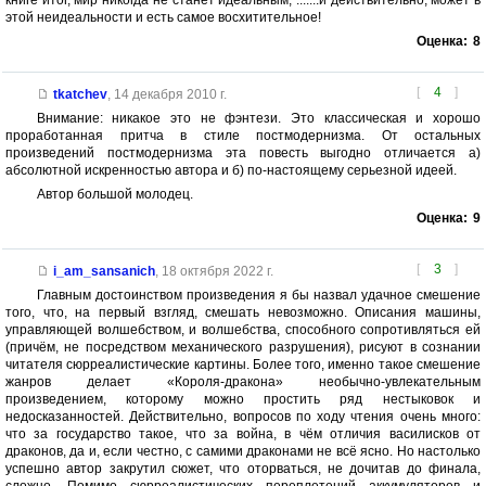
книге итог, мир никогда не станет идеальным, .......и действительно, может в
этой неидеальности и есть самое восхитительное!
Оценка:
8
[
4
]
tkatchev
,
14 декабря 2010 г.
Внимание: никакое это не фэнтези. Это классическая и хорошо
проработанная притча в стиле постмодернизма. От остальных
произведений постмодернизма эта повесть выгодно отличается а)
абсолютной искренностью автора и б) по-настоящему серьезной идеей.
Автор большой молодец.
Оценка:
9
[
3
]
i_am_sansanich
,
18 октября 2022 г.
Главным достоинством произведения я бы назвал удачное смешение
того, что, на первый взгляд, смешать невозможно. Описания машины,
управляющей волшебством, и волшебства, способного сопротивляться ей
(причём, не посредством механического разрушения), рисуют в сознании
читателя сюрреалистические картины. Более того, именно такое смешение
жанров делает «Короля-дракона» необычно-увлекательным
произведением, которому можно простить ряд нестыковок и
недосказанностей. Действительно, вопросов по ходу чтения очень много:
что за государство такое, что за война, в чём отличия василисков от
драконов, да и, если честно, с самими драконами не всё ясно. Но настолько
успешно автор закрутил сюжет, что оторваться, не дочитав до финала,