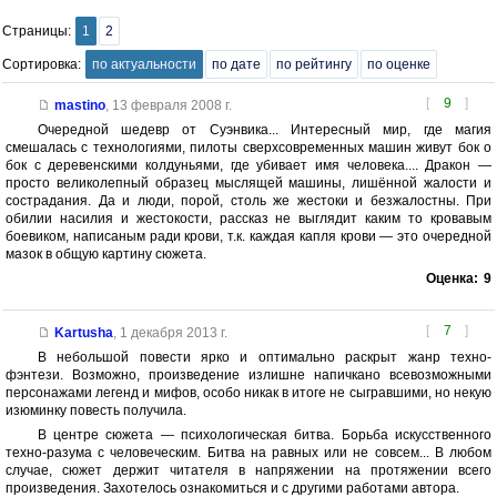
Страницы:
1
2
Сортировка:
по актуальности
по дате
по рейтингу
по оценке
[
9
]
mastino
,
13 февраля 2008 г.
Очередной шедевр от Суэнвика... Интересный мир, где магия
смешалась с технологиями, пилоты сверхсовременных машин живут бок о
бок с деревенскими колдуньями, где убивает имя человека.... Дракон —
просто великолепный образец мыслящей машины, лишённой жалости и
сострадания. Да и люди, порой, столь же жестоки и безжалостны. При
обилии насилия и жестокости, рассказ не выглядит каким то кровавым
боевиком, написаным ради крови, т.к. каждая капля крови — это очередной
мазок в общую картину сюжета.
Оценка:
9
[
7
]
Kartusha
,
1 декабря 2013 г.
В небольшой повести ярко и оптимально раскрыт жанр техно-
фэнтези. Возможно, произведение излишне напичкано всевозможными
персонажами легенд и мифов, особо никак в итоге не сыгравшими, но некую
изюминку повесть получила.
В центре сюжета — психологическая битва. Борьба искусственного
техно-разума с человеческим. Битва на равных или не совсем... В любом
случае, сюжет держит читателя в напряжении на протяжении всего
произведения. Захотелось ознакомиться и с другими работами автора.