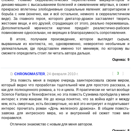
сложно. Помимо сюрреалистических переплетений аккумуляторов и
динамо-машин с высасыванием болезней и оживлением мёртвых, в сюжет
прекрасно вплетены злободневные социальные явления: авторитаризм и
борьба с ним (конечно, как и всё остальное, немного в сюрреалистичном
виде). За главного героя, которого диктатор-дракон заставляет творить
жестокие вещи, и его друзей, страдающих от этого, реально переживаешь.
Дополнительной мрачности картине придаёт реалистично-рабское
повиновение односельчан, не верящих в благоразумность сопротивления.
В итоге, получаем произведение, которое выглядит сырым,
вырванным из контекста, но, одновременно, невероятно необычным и
увлекательным, где представлен именно тот минимум, по которому вы
сможете определить стоит ли читать автора дальше.
Оценка:
9
[
3
]
CHRONOMASTER
,
24 февраля 2010 г.
Эта повесть меня в первую очередь заинтересовала своим миром,
который видно что проработан тщательней чем для простого рассказа, а
как для полноценного романа, а то и цикла. Я практически не читал вообще
Science Fantasy и Технофэнтези, но эта повесть Суэнвика пробудила у меня
интерес к этим жанрам. Не до конца понятно, что за война идёт и между
кем, есть смертные, есть бессмертные, но всё это интригует и подпитывает
интерес прочитать роман «Дочь железного дракона». В общем повесть-
завязка для интресного мира, но и внутренний её сюжет тоже мне
понравился.
Отличное знакомство с новым для меня автором.
Оценка:
8