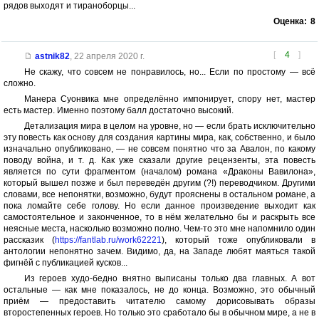
рядов выходят и тираноборцы...
Оценка:
8
[
4
]
astnik82
,
22 апреля 2020 г.
Не скажу, что совсем не понравилось, но... Если по простому — всё
сложно.
Манера Суонвика мне определённо импонирует, спору нет, мастер
есть мастер. Именно поэтому балл достаточно высокий.
Детализация мира в целом на уровне, но — если брать исключительно
эту повесть как основу для создания картины мира, как, собственно, и было
изначально опубликовано, — не совсем понятно что за Авалон, по какому
поводу война, и т. д. Как уже сказали другие рецензенты, эта повесть
является по сути фрагментом (началом) романа «Драконы Вавилона»,
который вышел позже и был переведён другим (?!) переводчиком. Другими
словами, все непонятки, возможно, будут прояснены в остальном романе, а
пока ломайте себе голову. Но если данное произведение выходит как
самостоятельное и законченное, то в нём желательно бы и раскрыть все
неясные места, насколько возможно полно. Чем-то это мне напомнило один
рассказик (
https://fantlab.ru/work62221
), который тоже опубликовали в
антологии непонятно зачем. Видимо, да, на Западе любят маяться такой
фигнёй с публикацией кусков...
Из героев худо-бедно внятно выписаны только два главных. А вот
остальные — как мне показалось, не до конца. Возможно, это обычный
приём — предоставить читателю самому дорисовывать образы
второстепенных героев. Но только это сработало бы в обычном мире, а не в