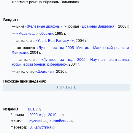
Фрагмент романа «Драконы Вавилона».
Входит в:
— цикл
«Железные драконы»
> роман
«Драконы Вавилона»
, 2008 г.
—
«Модель для сборки»
, 1995 г.
— антологию
«Year's Best Fantasy 4»
, 2004 г.
— антологию
«Лучшее за год 2005: Мистика. Магический реализм.
Фэнтези»
, 2004 г.
— антологию
«Лучшее за год 2005: Научная фантастика,
космический боевик, киберпанк»
, 2004 г.
— антологию
«Драконы»
, 2010 г.
Похожие произведения:
показать
Издания:
ВСЕ
(10)
/период:
2000-е
,
2010-е
(8)
(2)
/языки:
русский
,
английский
(4)
(6)
/перевод:
В. Капустина
(3)