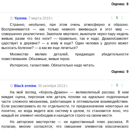
Оценка:
8
[
6
]
Yazewa
,
7 марта 2010 г.
Странно, необычно, при этом очень атмосферно и образно.
Воспринимается — как только немного вживешься в этот мир —
совершенно реалистично. Закопали мертвого, выкопали через пару недель
живым, разве что без ноги? — правильно, так и надо. Дракон/самолет
царствует в деревне? — а кому ж еще? Один человек у другого может
высосать болезни? — а как же еще лечиться?
Множество мелких деталей, придающих убедительности
повествованию. Объемные, живые герои.
Интересно, талантливо. Обязательно надо читать.
Оценка:
9
[
5
]
Black ermine
,
30 октября 2013 г.
На мой взгляд, «Король-Дракон» — великолепный рассказ. В нем
каждая сцена, персонаж или деталь похожи на идеально подогнанные
части сложного механизма, работающие в оптимальном взаимодействии.
Если рассматривать их по отдельности, то предназначение некоторых не
понятно, но когда видите всю систему в целом, то становится ясно, что
каждый ее элемент необходим и находится строго на своем месте.
Но авторское мастерство — не единственный плюс рассказа. Я
полагаю, многие согласятся, что смешение элементов классического