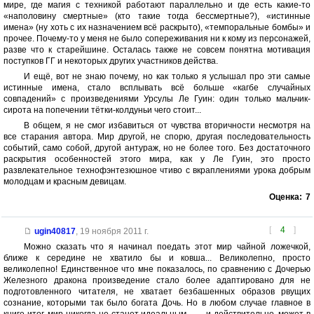
мире, где магия с техникой работают параллельно и где есть какие-то
«наполовину смертные» (кто такие тогда бессмертные?), «истинные
имена» (ну хоть с их назначением всё раскрыто), «темпоральные бомбы» и
прочее. Почему-то у меня не было сопереживания ни к кому из персонажей,
разве что к старейшине. Осталась также не совсем понятна мотивация
поступков ГГ и некоторых других участников действа.
И ещё, вот не знаю почему, но как только я услышал про эти самые
истинные имена, стало всплывать всё больше «кагбе случайных
совпадений» с произведениями Урсулы Ле Гуин: один только мальчик-
сирота на попечении тётки-колдуньи чего стоит...
В общем, я не смог избавиться от чувства вторичности несмотря на
все старания автора. Мир другой, не спорю, другая последовательность
событий, само собой, другой антураж, но не более того. Без достаточного
раскрытия особенностей этого мира, как у Ле Гуин, это просто
развлекательное технофэнтезюшное чтиво с вкраплениями урока добрым
молодцам и красным девицам.
Оценка:
7
[
4
]
ugin40817
,
19 ноября 2011 г.
Можно сказать что я начинал поедать этот мир чайной ложечкой,
ближе к середине не хватило бы и ковша... Великолепно, просто
великолепно! Единственное что мне показалось, по сравнению с Дочерью
Железного дракона произведение стало более адаптировано для не
подготовленного читателя, не хватает безбашенных образов рвущих
сознание, которыми так было богата Дочь. Но в любом случае главное в