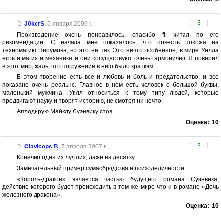
[
3
]
J0kerS
,
5 января 2009 г.
Произведение очень понравилось, спасибо fl, читал по его
рекомендации. С начала мне показалось, что повесть похожа на
техномагию Перумова, но это не так. Это нечто особенное, в мире Уилла
есть и магия и механика, и они сосуществуют очень гармонично. Я поверил
в этот мир, жаль, что погружение в него было кратким.
В этом творение есть все и любовь и боль и предательство, и все
показано очень реально. Главное в нем есть человек с большой буквы,
маленький мужчина. Уилл относиться к тому типу людей, которые
продвигают науку и творят историю, не смотря ни нечто.
Аплодирую Майклу Суэнвику стоя.
Оценка:
10
[
3
]
Claviceps P.
,
7 апреля 2007 г.
Конечно один из лучших, даже на десятку.
Замечательный пример сумасбродства и психоделичности.
«Король-дракон» является частью будущего романа Суэнвика,
действие которого будет происходить в том же мире что и в романе «Дочь
железного дракона».
Оценка:
10