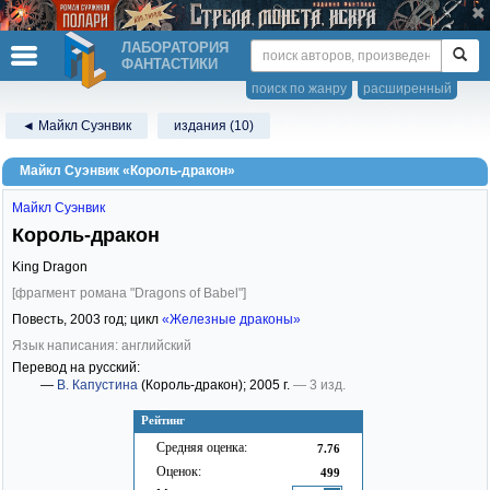
ЛАБОРАТОРИЯ
ФАНТАСТИКИ
поиск по жанру
расширенный
◄ Майкл Суэнвик
издания (10)
Майкл Суэнвик «Король-дракон»
Майкл Суэнвик
Король-дракон
King Dragon
[фрагмент романа "Dragons of Babel"]
Повесть,
2003
год; цикл
«Железные драконы»
Язык написания: английский
Перевод на русский:
—
В. Капустина
(Король-дракон)
; 2005 г.
— 3 изд.
Рейтинг
Средняя оценка:
7.76
Оценок:
499