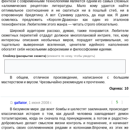
фентези с современными технологиями является одним из самых сложных
«алхимических рецептов» литературы. Мало кому удается найти
оптимальное соотношение и не скатиться ни в пошлый стеб, ни в
откровенную бредятину. А вот Суэнвику удалось, да еще как. Я даже
осмелюсь предложить «Короля-Дракона» как один из эталонов
технофентези. Любителям этого жанра — читать строго обязательно.
Широкой аудитории рассказ, думаю, также понравится. Любители
сюжетных перипетий отдадут должное многоплановой интриге, тех, кому
интересны описания необычных миров, порадует нетривиальная, но
тщательно выверенная вселенная, ценители идейного наполнения
обогатят себя несколькими афоризмами и философскими идеями.
Спойлер (раскрытие сюжета)
(кликните по нему, чтобы увидеть)
Нет разве что динамичных боевых сцен, но, на мой вкус, в этом
рассказе они и не нужны.
В общем, отличное произведение, написанное с большим
мастерством и вкусом. Чрезвычайно рекомендую к прочтению.
Оценка:
10
[
5
]
gafiator
,
1 июня 2008 г.
В безумном мире ,где воют бомбы и шелестят заклинания, происходит
классическая история о том, как душой человека завладевает демон
тоталитаризма, когда он сначала под принуждением, а потом и радостно-
добровольно делает смыслом жизни контроль и подчинение, и начинает
строить своих соплеменников рядами и колоннами.Впрочем, из этих же