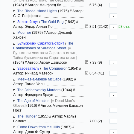
Simple as ABC; May: The Gettysburg Bugle]
(1946)
//
Автор: Манфред Ли
6.75 (4)
-
The Rhode Island Lights
(1975)
//
Автор:
С. С. Рафферти
-
Золотой жук
/
The Gold-Bug
(1842)
//
Автор: Эдгар Аллан По
8.51 (2142)
53 отз.
-
Mourner
(1979)
//
Автор: Джозеф
Хансен
-
Булыжники Саратога-стрит
/
The
Cobblestones of Saratoga Street
[=
Булыжная мостовая Саратога-стрит;
Тайна булыжника на Саратога стрит]
(1964)
//
Автор: Аврам Дэвидсон
7.33 (9)
-
Завоеватель
/
The Conqueror
(1954)
//
Автор: Ричард Матесон
6.54 (41)
-
Meek-as-a-Mouse McCabe
(1982)
//
Автор: Томас Уолш
-
The Jabberwocky Murders
(1944)
//
Автор: Фредерик Браун
-
The Age of Miracles
[= Dead Man’s
Gloves]
(1916)
//
Автор: Мелвилл Дэвисон
Пост
-
The Hunger
(1955)
//
Автор: Чарльз
Бомонт
7.00 (2)
-
Come Down from the Hills
(1987)
//
Автор: Джон Ф. Сутер
-