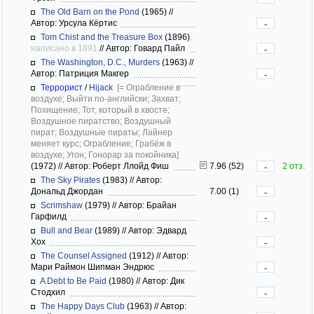
The Old Barn on the Pond
(1965)
//
Автор: Урсула Кёртис
-
Tom Chist and the Treasure Box
(1896)
,
написано в 1891
//
Автор: Говард Пайл
-
The Washington, D.C., Murders
(1963)
//
Автор: Патриция Макгер
-
Террорист
/
Hijack
[= Ограбление в
воздухе; Выйти по-английски; Захват;
Похищение; Тот, который в хвосте;
Воздушное пиратство; Воздушный
пират; Воздушные пираты; Лайнер
меняет курс; Ограбление; Грабёж в
воздухе; Угон; Гонорар за покойника]
(1972)
//
Автор: Роберт Ллойд Фиш
7.96 (52)
2 отз.
-
The Sky Pirates
(1983)
//
Автор:
Дональд Джордан
7.00 (1)
-
Scrimshaw
(1979)
//
Автор: Брайан
Гарфилд
-
Bull and Bear
(1989)
//
Автор: Эдвард
Хох
-
The Counsel Assigned
(1912)
//
Автор:
Мари Раймон Шипман Эндрюс
-
A Debt to Be Paid
(1980)
//
Автор: Дик
Стодхил
-
The Happy Days Club
(1963)
//
Автор: