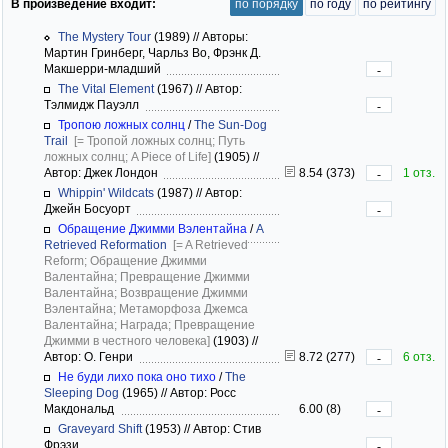
В произведение входит:
по порядку
по году
по рейтингу
The Mystery Tour
(1989)
//
Авторы:
Мартин Гринберг, Чарльз Во, Фрэнк Д.
Макшерри-младший
-
The Vital Element
(1967)
//
Автор:
Тэлмидж Пауэлл
-
Тропою ложных солнц
/
The Sun-Dog
Trail
[= Тропой ложных солнц; Путь
ложных солнц; A Piece of Life]
(1905)
//
Автор: Джек Лондон
8.54 (373)
1 отз.
-
Whippin' Wildcats
(1987)
//
Автор:
Джейн Босуорт
-
Обращение Джимми Вэлентайна
/
A
Retrieved Reformation
[= A Retrieved
Reform; Обращение Джимми
Валентайна; Превращение Джимми
Валентайна; Возвращение Джимми
Вэлентайна; Метаморфоза Джемса
Валентайна; Награда; Превращение
Джимми в честного человека]
(1903)
//
Автор: О. Генри
8.72 (277)
6 отз.
-
Не буди лихо пока оно тихо
/
The
Sleeping Dog
(1965)
//
Автор: Росс
Макдональд
6.00 (8)
-
Graveyard Shift
(1953)
//
Автор: Стив
Фрэзи
-