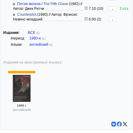
Пятая могила
/
The Fifth Grave
(1982)
//
Автор: Джек Ритчи
7.10 (10)
2 отз.
-
Counterplot
(1980)
//
Автор: Фрэнсис
Невинс-младший
6.00 (2)
-
Издания:
ВСЕ
(1)
/период:
1980-е
(1)
/языки:
английский
(1)
Издания на иностранных языках:
1989 г.
(английский)