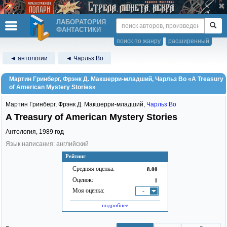
ЛАБОРАТОРИЯ
ФАНТАСТИКИ
поиск по жанру
расширенный
◄ антологии
◄ Чарльз Во
Мартин Гринберг, Фрэнк Д. Макшерри-младший, Чарльз Во «A Treasury
of American Mystery Stories»
Мартин Гринберг
,
Фрэнк Д. Макшерри-младший
,
Чарльз Во
A Treasury of American Mystery Stories
Антология,
1989
год
Язык написания: английский
Рейтинг
Средняя оценка:
8.00
Оценок:
1
Моя оценка:
-
подробнее