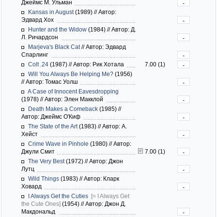
Джеймс М. Ульман
-
Kansas in August
(1989)
//
Автор:
Эдвард Хох
-
Hunter and the Widow
(1984)
//
Автор: Д.
Л. Ричардсон
-
Marjeva's Black Cat
//
Автор: Эдвард
Спарлинг
-
Colt .24
(1987)
//
Автор: Рик Хотала
7.00 (1)
-
Will You Always Be Helping Me?
(1956)
//
Автор: Томас Уолш
-
A Case of Innocent Eavesdropping
(1978)
//
Автор: Элен Макклой
-
Death Makes a Comeback
(1985)
//
Автор: Джеймс О'Киф
-
The State of the Art
(1983)
//
Автор: А.
Хейст
-
Crime Wave in Pinhole
(1980)
//
Автор:
Джули Смит
7.00 (1)
-
The Very Best
(1972)
//
Автор: Джон
Лутц
-
Wild Things
(1983)
//
Автор: Кларк
Ховард
-
I Always Get the Cuties
[= I Always Get
the Cute Ones]
(1954)
//
Автор: Джон Д.
Макдональд
-