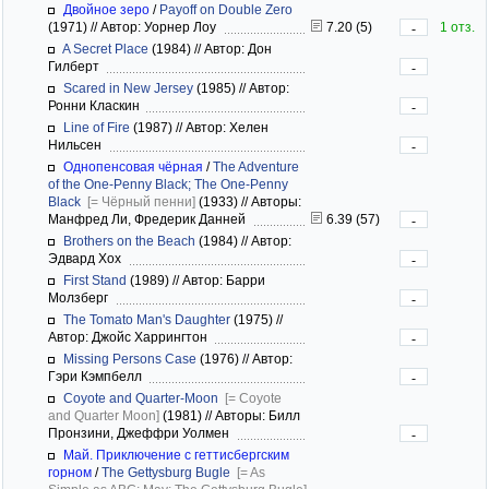
Двойное зеро
/
Payoff on Double Zero
(1971)
//
Автор: Уорнер Лоу
7.20 (5)
1 отз.
-
A Secret Place
(1984)
//
Автор: Дон
Гилберт
-
Scared in New Jersey
(1985)
//
Автор:
Ронни Класкин
-
Line of Fire
(1987)
//
Автор: Хелен
Нильсен
-
Однопенсовая чёрная
/
The Adventure
of the One-Penny Black; The One-Penny
Black
[= Чёрный пенни]
(1933)
//
Авторы:
Манфред Ли, Фредерик Данней
6.39 (57)
-
Brothers on the Beach
(1984)
//
Автор:
Эдвард Хох
-
First Stand
(1989)
//
Автор: Барри
Молзберг
-
The Tomato Man's Daughter
(1975)
//
Автор: Джойс Харрингтон
-
Missing Persons Case
(1976)
//
Автор:
Гэри Кэмпбелл
-
Coyote and Quarter-Moon
[= Coyote
and Quarter Moon]
(1981)
//
Авторы: Билл
Пронзини, Джеффри Уолмен
-
Май. Приключение с геттисбергским
горном
/
The Gettysburg Bugle
[= As