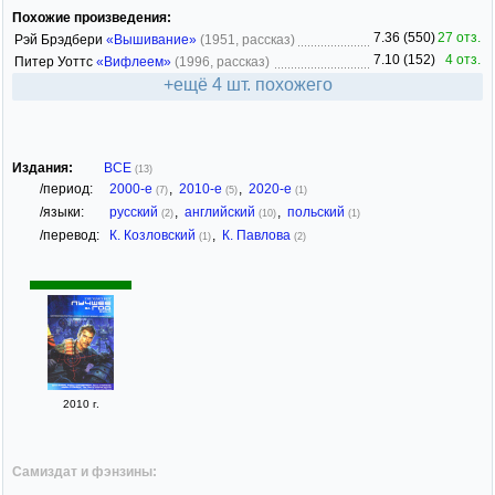
Похожие произведения:
7.36 (550)
27 отз.
Рэй Брэдбери
«Вышивание»
(1951, рассказ)
7.10 (152)
4 отз.
Питер Уоттс
«Вифлеем»
(1996, рассказ)
+ещё 4 шт. похожего
Издания:
ВСЕ
(13)
/период:
2000-е
,
2010-е
,
2020-е
(7)
(5)
(1)
/языки:
русский
,
английский
,
польский
(2)
(10)
(1)
/перевод:
К. Козловский
,
К. Павлова
(1)
(2)
2010 г.
Самиздат и фэнзины: