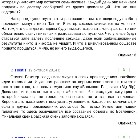
которая уничтожит мир остается семь месяцев. Каждый день они начинают
получать по десятку сообщений от других цивилизаций. Что же они
содержат?
Наверное, существуют сотни рассказов о том, как люди ведут себя в
последние минуты мира. Так что Бакстер сосредотачивается на мелочах.
На том, что если две женщины будут вместе встречать конец света, то они
обязательно станут пить чай и разговаривать о пустяках. Что ученые будут
стараться запечатлеть последние секунды, даже если зафиксированные
результаты никто и никогда не увидит. И что в цивилизованном обществе
принято прощаться. Мило, но ничего выдающегося.
Оценка:
6
[
5
]
Hostis
,
19 октября 2014 г.
Стивен Бакстер всегда использует в своих произведениях новейшие
идеи космологии. И данном рассказе он первым использовал в качестве
сюжетного хода, так называемую гипотезу «Большого Разрыва» (Big Rip).
Довольно интересно читать про абсолютно безысходную ситуацию в
которой оказалось не только человечество, но и вся вся вселенная.
Впрочем это даже может послужить утешением. Бакстер не мелочится, и
если в других произведениях досталось бы только Земле или нашей
галактике, то здесь разрушаются все составные объекты во Вселенной.
Финальная сцена рассказа очень запоминающаяся.
Оценка:
9
[
5
]