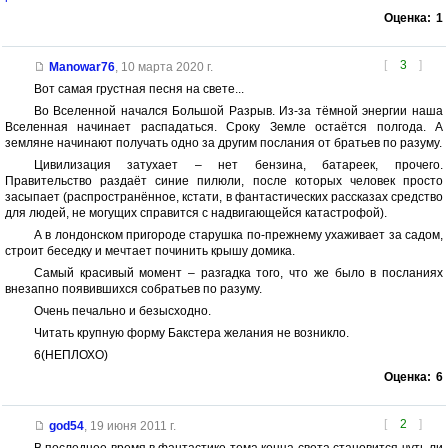
Оценка:
1
[
3
]
Manowar76
,
10 марта 2020 г.
Вот самая грустная песня на свете...
Во Вселенной начался Большой Разрыв. Из-за тёмной энергии наша
Вселенная начинает распадаться. Сроку Земле остаётся полгода. А
земляне начинают получать одно за другим послания от братьев по разуму.
Цивилизация затухает – нет бензина, батареек, прочего.
Правительство раздаёт синие пилюли, после которых человек просто
засыпает (распространённое, кстати, в фантастических рассказах средство
для людей, не могущих справится с надвигающейся катастрофой).
А в лондонском пригороде старушка по-прежнему ухаживает за садом,
строит беседку и мечтает починить крышу домика.
Самый красивый момент – разгадка того, что же было в посланиях
внезапно появившихся собратьев по разуму.
Очень печально и безысходно.
Читать крупную форму Бакстера желания не возникло.
6(НЕПЛОХО)
Оценка:
6
[
2
]
god54
,
19 июня 2011 г.