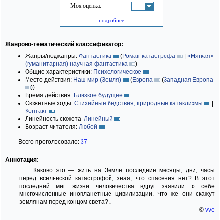
Моя оценка:
-
подробнее
Жанрово-тематический классификатор:
Жанры/поджанры:
Фантастика
(
Роман-катастрофа
|
«Мягкая»
(гуманитарная) научная фантастика
)
Общие характеристики:
Психологическое
Место действия:
Наш мир (Земля)
(
Европа
(
Западная Европа
)
)
Время действия:
Близкое будущее
Сюжетные ходы:
Стихийные бедствия, природные катаклизмы
|
Контакт
Линейность сюжета:
Линейный
Возраст читателя:
Любой
Всего проголосовало:
37
Аннотация:
Каково это — жить на Земле последние месяцы, дни, часы
перед вселенской катастрофой, зная, что спасения нет? В этот
последний миг жизни человечества вдруг заявили о себе
многочисленные инопланетные цивилизации. Что же они скажут
землянам перед концом света?..
©
vve