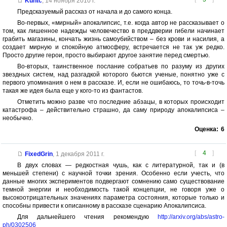
Kuntc
,
14 ноября 2010 г.
Предсказуемый рассказ от начала и до самого конца.
Во-первых, «мирный» апокалипсис, т.е. когда автор не рассказывает о
том, как лишенное надежды человечество в преддверии гибели начинает
грабить магазины, кончать жизнь самоубийством – без крови и насилия, а
создает мирную и спокойную атмосферу, встречается не так уж редко.
Просто другие герои, просто выбирают другое занятие перед смертью.
Во-вторых, таинственное послание собратьев по разуму из других
звездных систем, над разгадкой которого бьются ученые, понятно уже с
первого упоминания о нем в рассказе. И, если не ошибаюсь, то точь-в-точь
такая же идея была еще у кого-то из фантастов.
Отметить можно разве что последние абзацы, в которых происходит
катастрофа – действительно страшно, да саму природу апокалипсиса –
необычно.
Оценка:
6
[
4
]
FixedGrin
,
1 декабря 2011 г.
В двух словах — редкостная чушь, как с литературной, так и (в
меньшей степени) с научной точки зрения. Особенно если учесть, что
данные многих экспериментов подвергают сомнению само существование
темной энергии и необходимость такой концепции, не говоря уже о
высокоотрицательных значениях параметра состояния, которые только и
способны привести к описанному в рассказе сценарию Апокалипсиса.
Для дальнейшего чтения рекомендую
http://arxiv.org/abs/astro-
ph/0302506