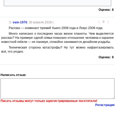
как камень с ледяной коркой вполне бы остались.
Оценка:
8
[
0
]
vam-1970
,
30 апреля 2018 г.
Рассказ — номинант премий Хьюго 2008 года и Локус 2008 года.
Много написано о последних часах жизни планеты. Чем выделяется
рассказ? На примере одной семьи показано отношение человека к заранее
известной гибели — не паникуя, спокойно занимаются дизайном усадьбы.
Техническая сторона катастрофы? Ну тут можно нафантазировать
всё, что угодно.
Оценка:
8
Написать отзыв:
Писать отзывы могут только зарегистрированные посетители!
Регистрация