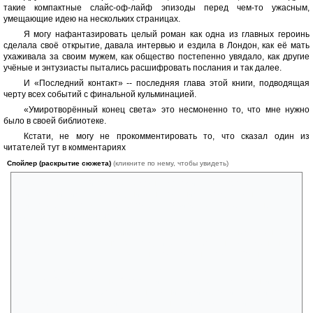
такие компактные слайс-оф-лайф эпизоды перед чем-то ужасным,
умещающие идею на нескольких страницах.
Я могу нафантазировать целый роман как одна из главных героинь
сделала своё открытие, давала интервью и ездила в Лондон, как её мать
ухаживала за своим мужем, как общество постепенно увядало, как другие
учёные и энтузиасты пытались расшифровать послания и так далее.
И «Последний контакт» -- последняя глава этой книги, подводящая
черту всех событий с финальной кульминацией.
«Умиротворённый конец света» это несмоненно то, что мне нужно
было в своей библиотеке.
Кстати, не могу не прокомментировать то, что сказал один из
читателей тут в комментариях
Спойлер (раскрытие сюжета)
(кликните по нему, чтобы увидеть)
«Свет от галактик и звезд ещё до нас доходит, а вот процесс
уничтожения идёт с запозданием небольшим, а когда Солнце
уничтожается, то Земля ещё почему-то живёт. Как может планета
жить без своей звезды?»
Я немного растеряна от чего это вызывает недоумение. В
рассказе чётко сказано, распад идёт от большего к меньшему,
поэтому Земля ещё существует несколько минут после Солнца.
Если подразумевалось, что Земля бы взорвалась из-за того, что
исчезло Солнце, то... нет? Допустим, если бы распад закончился на
звёздах, то Земля просто остыла (уничтожив эко-систему) и потом
отправилась по безорбитному путешествию по галактике. Планета