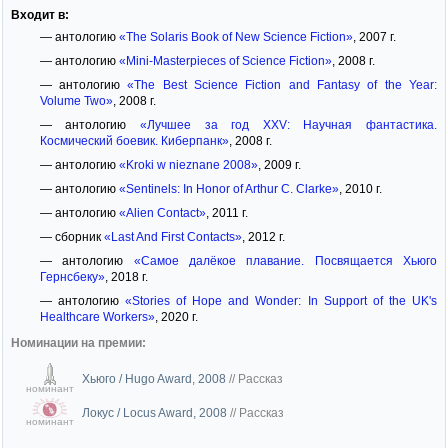
Входит в:
— антологию
«The Solaris Book of New Science Fiction»
, 2007 г.
— антологию
«Mini-Masterpieces of Science Fiction»
, 2008 г.
— антологию
«The Best Science Fiction and Fantasy of the Year:
Volume Two»
, 2008 г.
— антологию
«Лучшее за год XXV: Научная фантастика.
Космический боевик. Киберпанк»
, 2008 г.
— антологию
«Kroki w nieznane 2008»
, 2009 г.
— антологию
«Sentinels: In Honor of Arthur C. Clarke»
, 2010 г.
— антологию
«Alien Contact»
, 2011 г.
— сборник
«Last And First Contacts»
, 2012 г.
— антологию
«Самое далёкое плавание. Посвящается Хьюго
Гернсбеку»
, 2018 г.
— антологию
«Stories of Hope and Wonder: In Support of the UK's
Healthcare Workers»
, 2020 г.
Номинации на премии:
Хьюго / Hugo Award, 2008
//
Рассказ
номинант
Локус / Locus Award, 2008
//
Рассказ
номинант