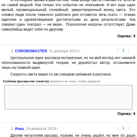
В последнее время в фантастике тема конца света становится чуть ли
не самой модной. Как только это событие не описывали. И вот еще один
милый, провинциальный, спокойный, умиротворенный конец света. Это
словно люди после тяжелого рабочего дня готовятся лечь спать — этакая
идиллия и удовлетворение достигнутыми за день результатами. Как
говорил один театрал — не верю... Психология напрочь отсутствует. Даже
самоубийца ведет себя по-другому.
Оценка:
6
[
2
]
CHRONOMASTER
,
31 декабря 2010 г.
Центральная идея рассказа интересная, но на мой взгляд нет никакой
обоснованности выдвинутой теории, не доработал автор, остановился
лишь на главной идее.
Скорость света какая-то уж слишком забавная в рассказе.
Спойлер (раскрытие сюжета)
(кликните по нему, чтобы увидеть)
Свет от галактик и звезд ещё до нас доходит, а вот процесс
уничтожения идёт с запозданием небольшим, а когда Солнце
уничтожается, то Земля ещё почему-то живёт. Как может планета
жить без своей звезды?
Оценка:
6
[
1
]
Инка
,
19 февраля 2019 г.
Другим читателям рассказ, похоже, не очень зашёл, но мне по душе