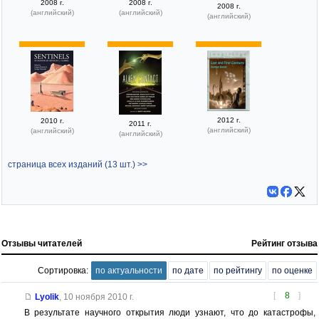
2008 г.
2008 г.
2008 г.
(английский)
(английский)
(английский)
2012 г.
2010 г.
2011 г.
(английский)
(английский)
(английский)
страница всех изданий (13 шт.) >>
Отзывы читателей
Рейтинг отзыва
Сортировка:
по актуальности
по дате
по рейтингу
по оценке
[
8
]
Lyolik
,
10 ноября 2010 г.
В результате научного открытия люди узнают, что до катастрофы,