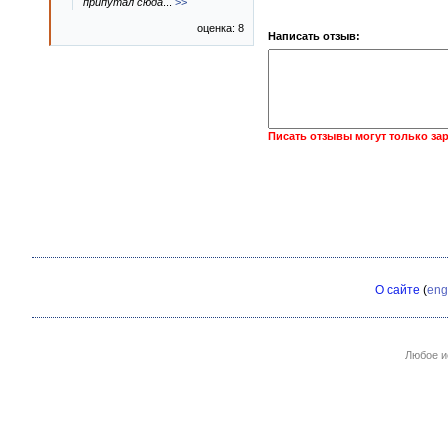
припутал сюда
...
>>
оценка: 8
Написать отзыв:
Писать отзывы могут только за
О сайте
(
eng
Любое и