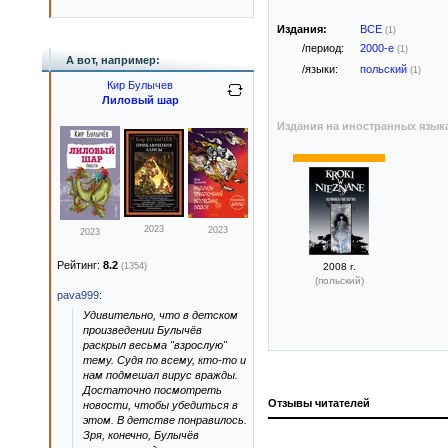
Издания:
ВСЕ
(1)
/период:
2000-е
(1)
А вот, например:
/языки:
польский
(1)
Кир Булычев
Лиловый шар
Издания на иностранных язык
2023
2023
2023
Рейтинг:
8.2
(1354)
2008 г.
(польский)
pava999
:
Удивительно, что в детском
произведении Булычёв
раскрыл весьма "взрослую"
тему. Судя по всему, кто-то и
нам подмешал вирус вражды.
Достаточно посмотреть
Отзывы читателей
новости, чтобы убедиться в
этом. В детстве понравилось.
Зря, конечно, Булычёв