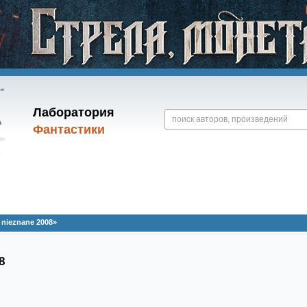
Лаборатория
Фантастики
nieznane 2008»
8