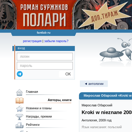
fantlab ru
регистрация
|
забыли пароль?
вход
OK
◄ антологии
Главная
Мирослав Обарский «Kroki w 
Авторы, книги
Мирослав Обарский
Новинки и планы
Kroki w nieznane 200
Награды, премии
Антология,
2009
год
Рейтинги
Язык написания: польский