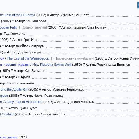
he Last of the O-Forms
(2002)
//
Автор: Джеймс Ван Пелт
(2007)
//
Автор: Кен Маклеод
ggan Falls
[= Оканогган-Лип]
(2006)
//
Автор: Кэролин Айвз Гилмен
р: Тед Косматка
1995)
//
Автор: Грег Иган
)
//
Автор: Джеймс Лавгроув
06)
//
Автор: Дэрил Грегори
го»
/
The Last of the Winnebagos
[= Последняя «виннебаго»]
(1988)
//
Автор: Конни Уил
нь хорошо плавает
/
Mrs. Pigafetta Swims Well
(1959)
//
Автор: Реджинальд Бретнор
(1989)
//
Автор: Кир Булычев
)
//
Автор: Ян Кризи
тор: Тони Баллантайн
ond the Aquila Rift
(2005)
//
Автор: Аластер Рейнольдс
ption
(2006)
//
Автор: Чарли Розенкранц
n: A Fairy Tale of Economics
(2007)
//
Автор: Дэниел Абрахам
07)
//
Автор: Джин Вулф
t Contact
(2007)
//
Автор: Стивен Бакстер
w nieznane»
, 1970 г.