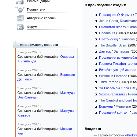
Рекомендации
В произведение входит:
Посетители
Последние О-Формы
/
T
Авторские колонки
Jesus Christ, Reanimator
Форум
Оканогган-Фоллз
/
Okano
Deadnauts
(2007)
//
Авто
Светоносец
/
Luminous
(
информация, новости
The Bowdler Strain
(2007
Дамаск
/
Damascus
(20
7 августа 2026 г.
Составлена библиография
Оливера
Последняя из «виннеба
К. Лэнгмида
Госпожа Пигафетта оче
Витийствующий дьявол
6 августа 2026 г.
Составлена библиография
Вероники
Silence in Florence
(2006
Дж. Генри
Third Person
(2007)
//
Ав
За Разломом Орла
/
Bey
5 августа 2026 г.
Составлена библиография
Махмуда
Угроза галактике
/
Preem
Эль-Сайеда
The Cambist and Lord Iro
4 августа 2026 г.
Вспомни
/
Memorare
(20
Составлена библиография
Маркуса
Последний контакт
/
Las
Кливера
3 августа 2026 г.
Составлена библиография
Моники
Входит в:
Ким
— серию антологий
«Kroki 