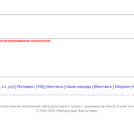
регистрированные посетители!
,
fra
,
укр
) |
Регламент
|
FAQ
|
Контакты
|
Наши награды
|
ВКонтакте
|
Telegram
|
спользование материалов сайта допускается только с указанием активной ссылки на и
© 2005-2026
«Лаборатория Фантастики»
.