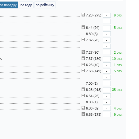
по порядку
по году
по рейтингу
7.23 (275)
-
9 отз.
-
6.44 (94)
-
5 отз.
8.80 (5)
-
7.82 (28)
-
-
7.27 (90)
-
2 отз.
лис
7.37 (180)
-
10 отз.
6.25 (40)
-
1 отз.
7.68 (149)
-
5 отз.
-
7.00 (1)
-
8.25 (918)
-
35 отз.
6.54 (26)
-
8.00 (1)
-
6.86 (62)
-
4 отз.
6.83 (173)
-
9 отз.