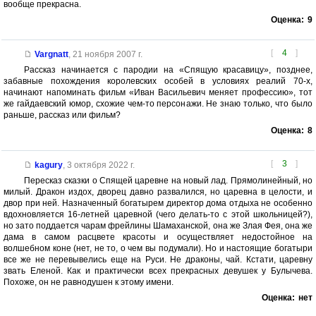
вообще прекрасна.
Оценка:
9
[
4
]
Vargnatt
,
21 ноября 2007 г.
Рассказ начинается с пародии на «Спящую красавицу», позднее,
забавные похождения королевских особей в условиях реалий 70-х,
начинают напоминать фильм «Иван Васильевич меняет профессию», тот
же гайдаевский юмор, схожие чем-то персонажи. Не знаю только, что было
раньше, рассказ или фильм?
Оценка:
8
[
3
]
kagury
,
3 октября 2022 г.
Пересказ сказки о Спящей царевне на новый лад. Прямолинейный, но
милый. Дракон издох, дворец давно развалился, но царевна в целости, и
двор при ней. Назначенный богатырем директор дома отдыха не особенно
вдохновляется 16-летней царевной (чего делать-то с этой школьницей?),
но зато поддается чарам фрейлины Шамаханской, она же Злая Фея, она же
дама в самом расцвете красоты и осуществляет недостойное на
волшебном коне (нет, не то, о чем вы подумали). Но и настоящие богатыри
все же не перевывелись еще на Руси. Не драконы, чай. Кстати, царевну
звать Еленой. Как и практически всех прекрасных девушек у Булычева.
Похоже, он не равнодушен к этому имени.
Оценка:
нет