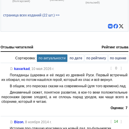
(болгарский)
(польский)
страница всех изданий (22 шт.) >>
Отзывы читателей
Рейтинг отзыва
Сортировка:
по актуальности
по дате
по рейтингу
по оценке
[
0
]
kavarkad
,
10 мая 2026 г.
Попаданцы (царевна и её люди) из древней Руси. Первый встречный
их обокрал, но потом нашёлся герой, который их спас и всё вернул.
В общем, это пересказ сказки на современный (для того времени) лад.
Динамичный сюжет, понятное развитие, в кои-то веки положительные
персонажи (кроме злодея), а не сплошь парад уродов, как чаще всего в
сборнике, который я читаю.
Оценка:
7
[
14
]
Bizon
,
8 ноября 2014 г.
История про спящую красавицу на новый лад, по-булычевски.