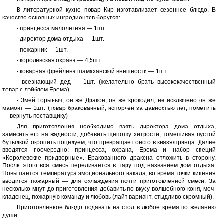
В литературной кухне повар Кир изготавливает сезонное блюдо. В
качестве основных ингредиентов берутся:
- принцесса малолетняя — 1шт
- директор дома отдыха — 1шт.
- пожарник — 1шт.
- королевская охрана — 4,5шт.
- коварная фрейлена шамаханской внешности — 1шт.
- всезнающий дед — 1шт. (желательно брать высококачественный
товар с лэйблом Ерема)
- Змей Горыныч, он же Дракон, он же крокодил, не исключено он же
мамонт — 1шт. (товар бракованный, испорчен за давностью лет, пометить
— вернуть поставщику)
Для приготовления необходимо взять директора дома отдыха,
замесить его на жадности, добавить щепотку хитрости, помешивая пустой
бутылкой окропить поцелуем, что превращает оного в князя/принца. Далее
вводятся поочередно: принцесса, охрана, Ерема и набор специй
«Королевские придворные». Бракованного дракона отложить в сторону.
После этого вся смесь переливается в тару под названием дом отдыха.
Повышается температура эмоционального накала, во время точки кипения
вводится пожарный — для охлаждения почти приготовленной смеси. За
несколько мнут до приготовления добавить по вкусу волшебного коня, меч-
кладенец, пожарную команду и любовь (лайт вариант, стыдливо-скромный).
Приготовленное блюдо подавать на стол в любое время по желанию
души.