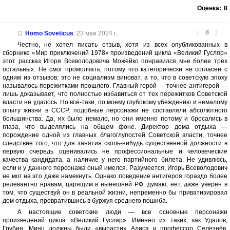
Оценка:
8
[
8
]
Homo Soveticus
,
23 мая 2024 г.
Честно, не хотел писать отзыв, хотя из всех опубликованных в
сборнике «Мир приключений 1978» произведений цикла «Великий Гусляр»
этот рассказ Игоря Всеволодовича Можейко понравился мне более трёх
остальных. Не смог промолчать, потому что категорически не согласен с
одним из отзывов: это не социализм виноват, а то, что в советскую эпоху
называлось пережитками прошлого. Главный герой — точнее антигерой —
лишь доказывает, что полностью избавиться от тех пережитков Советской
власти не удалось. Но всё-таки, по моему глубокому убеждению и немалому
опыту жизни в СССР, подобные персонажи не составляли абсолютного
большинства. Да, их было немало, но они именно потому и бросались в
глаза, что выделялись на общем фоне. Директор дома отдыха —
порождение одной из главных благоглупостей Советской власти, точнее
следствие того, что для занятия сколь-нибудь существенной должности в
первую очередь оценивались не профессиональные и человеческие
качества кандидата, а наличие у него партийного билета. Не удивлюсь,
если и у данного персонажа оный имелся. Разумеется, Игорь Всеволодович
не мог на это даже намекнуть. Однако поведение антигероя гораздо более
релевантно нравам, царящим в нынешней РФ: думаю, нет, даже уверен в
том, что существуй он в реальной жизни, непременно бы приватизировал
дом отдыха, превратившись в буржуя среднего пошиба.
А настоящие советские люди — все основные персонажи
произведений цикла «Великий Гусляр». Именно из таких, как Удалов,
Грубин, Минц должны были «вырасти» Алиса и профессор Селезнёв,