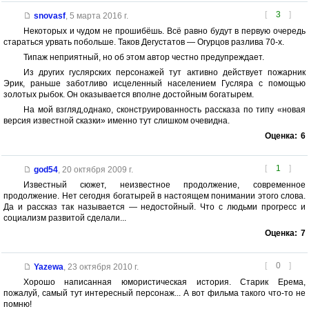
[
3
]
snovasf
,
5 марта 2016 г.
Некоторых и чудом не прошибёшь. Всё равно будут в первую очередь
стараться урвать побольше. Таков Дегустатов — Огурцов разлива 70-х.
Типаж неприятный, но об этом автор честно предупреждает.
Из других гуслярских персонажей тут активно действует пожарник
Эрик, раньше заботливо исцеленный населением Гусляра с помощью
золотых рыбок. Он оказывается вполне достойным богатырем.
На мой взгляд,однако, сконструированность рассказа по типу «новая
версия известной сказки» именно тут слишком очевидна.
Оценка:
6
[
1
]
god54
,
20 октября 2009 г.
Известный сюжет, неизвестное продолжение, современное
продолжение. Нет сегодня богатырей в настоящем понимании этого слова.
Да и рассказ так называется — недостойный. Что с людьми прогресс и
социализм развитой сделали...
Оценка:
7
[
0
]
Yazewa
,
23 октября 2010 г.
Хорошо написанная юмористическая история. Старик Ерема,
пожалуй, самый тут интересный персонаж... А вот фильма такого что-то не
помню!