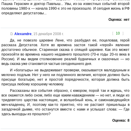
Пашка Гераскин и доктор Павлыш... Увы, из-за известных событий второй
половины 1980-х — начала 1990-х это не произошло. И сегодня жизнь в РФ
определяют дегустатовы...
Оценка:
нет
[
10
]
Alexandre
,
15 декабря 2008 г.
Да, не повезло царевне Лене, что разбудил ее, поцеловав, герой
рассказа Дегустатов. Хотя во времена застоя такой «герой» явление
достаточно обычное. Старинная сказка о спящей царевне. Как это может
произойти во времена нашего недавнего прошлого (70-е годы 20-го века в
России). И мы видим столкновение реалий будничных и сказочных — но
ведь сказка уже становится частью сегодняшнего дня.
И «богатырь» не выдерживает проверки, оказывается малодушным и
мелочно подлым. Нет у него ни подлинного величия, которое должно быть
присуще богатырю, нет и простой порядочности, которая должна быть
присуща любому хорошему человеку.
Рассказаны все события образно, с юмором, порой так и ждешь, что
все окажется либо сном, либо еще каким наваждением — но нет, и люди из
тридевятого царства настоящие, и волшебный конь, и самонаводящийся
меч-кладенец. И, поэтому как-то приятно, что не растают пришельцы в
загадочной дымке, что останутся вместе с нами и услышат слова: — Где
здесь выходцы из прошлого?
Оценка:
8