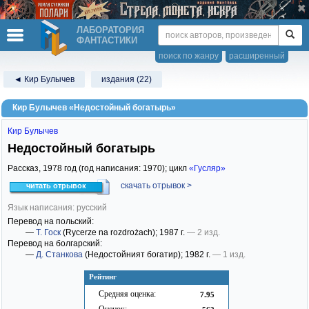
ЛАБОРАТОРИЯ
ФАНТАСТИКИ
поиск по жанру
расширенный
◄ Кир Булычев
издания (22)
Кир Булычев «Недостойный богатырь»
Кир Булычев
Недостойный богатырь
Рассказ,
1978
год (год написания: 1970); цикл
«Гусляр»
скачать отрывок >
читать отрывок
Язык написания: русский
Перевод на польский:
—
Т. Госк
(Rycerze na rozdrożach)
; 1987 г.
— 2 изд.
Перевод на болгарский:
—
Д. Станкова
(Недостойният богатир)
; 1982 г.
— 1 изд.
Рейтинг
Средняя оценка:
7.95
Оценок: