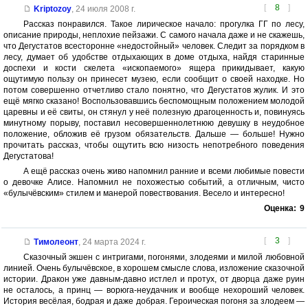
[
8
]
Kriptozoy
,
24 июля 2008 г.
Рассказ понравился. Такое лирическое начало: прогулка ГГ по лесу,
описание природы, неплохие пейзажи. С самого начала даже и не скажешь,
что Дегустатов всесторонне «недостойный» человек. Следит за порядком в
лесу, думает об удобстве отдыхающих в доме отдыха, найдя старинные
доспехи и кости скелета «ископаемого» ящера прикидывает, какую
ощутимую пользу он принесет музею, если сообщит о своей находке. Но
потом совершенно отчетливо стало понятно, что Дегустатов жулик. И это
ещё мягко сказано! Воспользовавшись беспомощным положением молодой
царевны и её свиты, он стянул у неё полезную драгоценность и, повинуясь
минутному порыву, поставил несовершеннолетнюю девушку в неудобное
положение, обложив её грузом обязательств. Дальше — больше! Нужно
прочитать рассказ, чтобы ощутить всю низость непотребного поведения
Дегустатова!
А ещё рассказ очень живо напомнил ранние и всеми любимые повести
о девочке Алисе. Напомнил не похожестью событий, а отличным, чисто
«булычёвским» стилем и манерой повествования. Весело и интересно!
Оценка:
9
[
3
]
Тимолеонт
,
24 марта 2024 г.
Сказочный экшен с интригами, погонями, злодеями и милой любовной
линией. Очень булычёвское, в хорошем смысле слова, изложение сказочной
истории. Дракон уже давным-давно истлел и протух, от дворца даже руин
не осталось, а принц — ворюга-неудачник и вообще нехороший человек.
История весёлая, бодрая и даже добрая. Героическая погоня за злодеем —