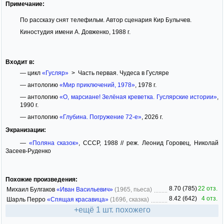
Примечание:
По рассказу снят телефильм. Автор сценария Кир Булычев.
Киностудия имени А. Довженко, 1988 г.
Входит в:
— цикл
«Гусляр»
> Часть первая. Чудеса в Гусляре
— антологию
«Мир приключений, 1978»
, 1978 г.
— антологию
«О, марсиане! Зелёная креветка. Гуслярские истории»
,
1990 г.
— антологию
«Глубина. Погружение 72-е»
, 2026 г.
Экранизации:
—
«Поляна сказок»
, СССР, 1988 // реж. Леонид Горовец, Николай
Засеев-Руденко
Похожие произведения:
8.70 (785)
22 отз.
Михаил Булгаков
«Иван Васильевич»
(1965, пьеса)
8.42 (642)
4 отз.
Шарль Перро
«Спящая красавица»
(1696, сказка)
+ещё 1 шт. похожего