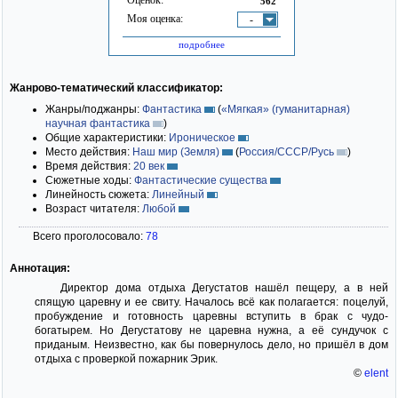
562
Моя оценка:
-
подробнее
Жанрово-тематический классификатор:
Жанры/поджанры:
Фантастика
(
«Мягкая» (гуманитарная)
научная фантастика
)
Общие характеристики:
Ироническое
Место действия:
Наш мир (Земля)
(
Россия/СССР/Русь
)
Время действия:
20 век
Сюжетные ходы:
Фантастические существа
Линейность сюжета:
Линейный
Возраст читателя:
Любой
Всего проголосовало:
78
Аннотация:
Директор дома отдыха Дегустатов нашёл пещеру, а в ней
спящую царевну и ее свиту. Началось всё как полагается: поцелуй,
пробуждение и готовность царевны вступить в брак с чудо-
богатырем. Но Дегустатову не царевна нужна, а её сундучок с
приданым. Неизвестно, как бы повернулось дело, но пришёл в дом
отдыха с проверкой пожарник Эрик.
©
elent