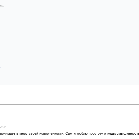
ах:
>
6 г.
й понимает в меру своей испорченности. Сам я люблю простоту и недвусмысленность