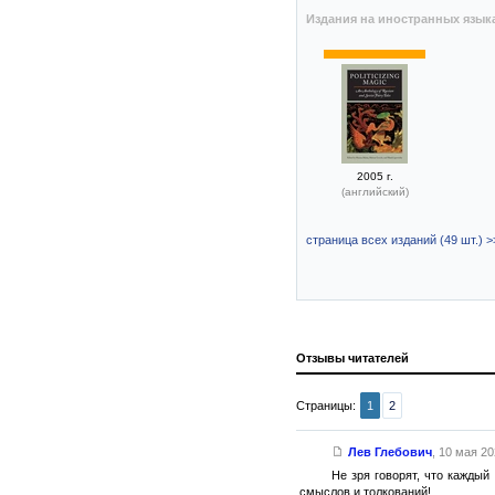
Издания на иностранных язык
2005 г.
(английский)
страница всех изданий (49 шт.) >
Отзывы читателей
Страницы:
1
2
Лев Глебович
,
10 мая 202
Не зря говорят, что кажды
смыслов и толкований!