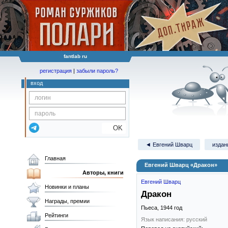
fantlab ru
регистрация
|
забыли пароль?
вход
OK
◄ Евгений Шварц
издан
Главная
Евгений Шварц «Дракон»
Авторы, книги
Евгений Шварц
Новинки и планы
Дракон
Награды, премии
Пьеса,
1944
год
Рейтинги
Язык написания: русский