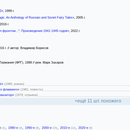
2»
, 1999 г.
Magic. An Anthology of Russian and Soviet Fairy Tales»
, 2005 г.
 2016 г.
л фронтом...": Произведения 1941-1945 годов»
, 2022 г.
016 г. // автор: Владимир Борисов
 Германия (ФРГ), 1988 // реж. Марк Захаров
!»
(1989, роман)
го фламинго»
(1981, повесть)
квизитор»
(1879, отрывок)
+ещё 11 шт. похожего
-е
,
1980-е
,
1990-е
,
2000-е
,
2010-е
,
2020-е
(1)
(3)
(8)
(15)
(12)
(8)