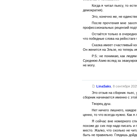
Когда я читал пьесу, то ес
демократия).
Это, конечно же, не единст
После прочтения мне захот
профессиональных рецензий подт
Остаётся только в очередно
что победные слова на рейхстаге
Сказка имеет счастливый ко
Он женится на Эльзе, но теперь и
P.S.: не понимаю, как людя
Среднюю Азию вслед за эвакуиров
не могу.
LinaSaks
,
8 сентября 2025
Это отзыв на сборник пьес, 
сборник начинается именно с это
Творец душ.
Нет ничего лишнего, каждое
ценно, то что всегда нужно. Как я
Я сейчас вне номерного спи
похоже до сих пор надо писать и 
место. Жалко, что сколько не чи
быть не правильно. Глядишь дойде