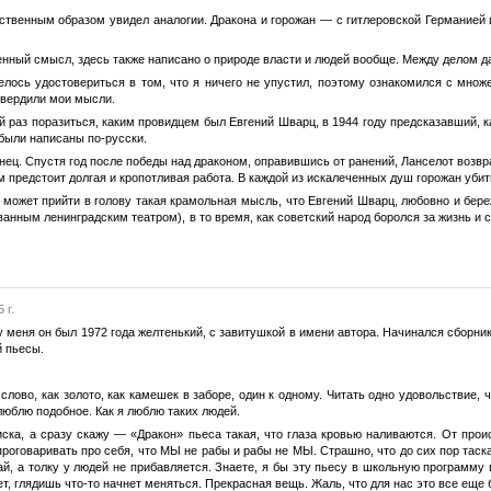
тественным образом увидел аналогии. Дракона и горожан — с гитлеровской Германие
венный смысл, здесь также написано о природе власти и людей вообще. Между делом д
елось удостовериться в том, что я ничего не упустил, поэтому ознакомился с мно
вердили мои мысли.
й раз поразиться, каким провидцем был Евгений Шварц, в 1944 году предсказавший, 
 были написаны по-русски.
нец. Спустя год после победы над драконом, оправившись от ранений, Ланселот возвр
м предстоит долгая и кропотливая работа. В каждой из искалеченных душ горожан убит
м может прийти в голову такая крамольная мысль, что Евгений Шварц, любовно и бер
анным ленинградским театром), в то время, как советский народ боролся за жизнь и 
 г.
у меня он был 1972 года желтенький, с завитушкой в имени автора. Начинался сборник
й пьесы.
 слово, как золото, как камешек в заборе, один к одному. Читать одно удовольствие,
 люблю подобное. Как я люблю таких людей.
ска, а сразу скажу — «Дракон» пьеса такая, что глаза кровью наливаются. От проис
проговаривать про себя, что МЫ не рабы и рабы не МЫ. Страшно, что до сих пор таск
тай, а толку у людей не прибавляется. Знаете, я бы эту пьесу в школьную программу
т, глядишь что-то начнет меняться. Прекрасная вещь. Жаль, что для нас это все еще 