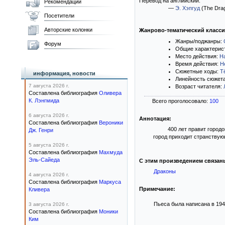
Перевод на английский:
Рекомендации
—
Э. Хэпгуд
(The Drago
Посетители
Авторские колонки
Жанрово-тематический класс
Жанры/поджанры:
Форум
Общие характерис
Место действия:
Н
Время действия:
Н
Сюжетные ходы:
Т
информация, новости
Линейность сюжет
7 августа 2026 г.
Возраст читателя:
Составлена библиография
Оливера
К. Лэнгмида
Всего проголосовало:
100
6 августа 2026 г.
Аннотация:
Составлена библиография
Вероники
400 лет правит город
Дж. Генри
город приходит странствующ
5 августа 2026 г.
Составлена библиография
Махмуда
Эль-Сайеда
С этим произведением связан
Драконы
4 августа 2026 г.
Составлена библиография
Маркуса
Примечание:
Кливера
Пьеса была написана в 1944
3 августа 2026 г.
Составлена библиография
Моники
Ким