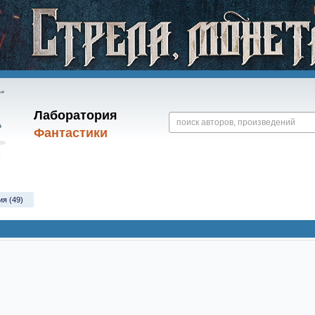
Лаборатория
Фантастики
ия (49)