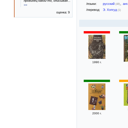
провидец какой-то, описывая
...
/языки:
русский
,
анг
(48)
>>
/перевод:
Э. Хэпгуд
(1)
оценка: 9
1990 г.
2000 г.