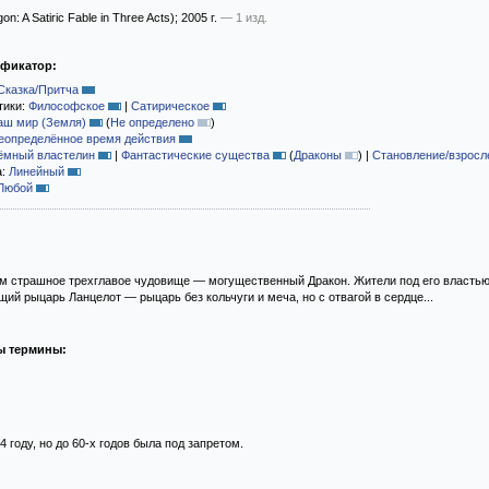
n: A Satiric Fable in Three Acts)
; 2005 г.
— 1 изд.
ификатор:
Сказка/Притча
тики:
Философское
|
Сатирическое
аш мир (Земля)
(
Не определено
)
еопределённое время действия
ёмный властелин
|
Фантастические существа
(
Драконы
)
|
Становление/взросл
а:
Линейный
Любой
ом страшное трехглавое чудовище — могущественный Дракон. Жители под его властью
ий рыцарь Ланцелот — рыцарь без кольчуги и меча, но с отвагой в сердце...
ы термины:
 году, но до 60-х годов была под запретом.