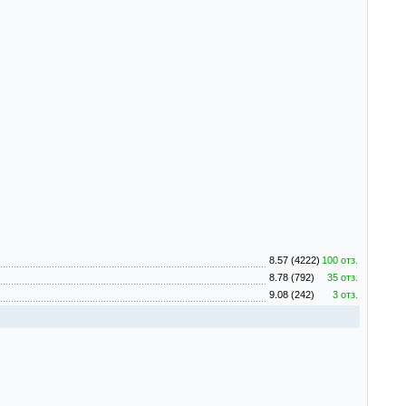
8.57 (4222)
100 отз.
8.78 (792)
35 отз.
9.08 (242)
3 отз.