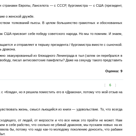
й и странами Европы, Ланселота — с СССР, бургомистра — с США (президент,
аже о женской дружбе.
жеством толкований пьесы. В целом большинство грамотных и обоснованных
как США присвоит себе победу советского народа. Но мы то помним. И знаем,
ащается и отправляет в тюрьму президента / бургомистра вместе с сыночкой.
ь дракона.
ежно эвакуированный из блокадного Ленинграда в тыл (затем он перебрался в
свободу, писал антисоветские памфлеты? Даже на секунду такого представить
Оценка:
9
[
6
]
 с «Клада», но я решила поместить его в «Дракона», потому что мой отзыв на
 чувствовать жизнь, смысл льющийся из книги — удовольствие. То, что всегда
ходящего, от людей, от мерзости и что все никак это пройти не может. Нам
аем в себе рабство, что сколько не убивай драконов, мы пускаем новых на их
 ввела бы, потому что надо как-то молодому поколению доносить, что рабами
быт.