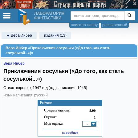
ЛАБОРАТОРИЯ
ФАНТАСТИКИ
поиск по жанру
расширенный
◄ Вера Инбер
издания (13)
Вера Инбер «Приключения сосульки («До того, как стать
сосулькой...»)»
Вера Инбер
Приключения сосульки («До того, как стать
сосулькой...»)
Стихотворение,
1947
год (год написания: 1945)
Язык написания: русский
Рейтинг
Средняя оценка:
8.00
Оценок:
1
Моя оценка:
-
подробнее