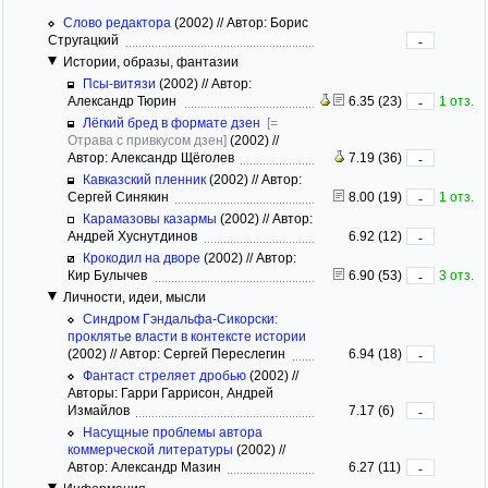
Слово редактора
(2002)
//
Автор: Борис
Стругацкий
-
Истории, образы, фантазии
Псы-витязи
(2002)
//
Автор:
Александр Тюрин
6.35 (23)
1 отз.
-
Лёгкий бред в формате дзен
[=
Отрава с привкусом дзен]
(2002)
//
Автор: Александр Щёголев
7.19 (36)
-
Кавказский пленник
(2002)
//
Автор:
Сергей Синякин
8.00 (19)
1 отз.
-
Карамазовы казармы
(2002)
//
Автор:
Андрей Хуснутдинов
6.92 (12)
-
Крокодил на дворе
(2002)
//
Автор:
Кир Булычев
6.90 (53)
3 отз.
-
Личности, идеи, мысли
Синдром Гэндальфа-Сикорски:
проклятье власти в контексте истории
(2002)
//
Автор: Сергей Переслегин
6.94 (18)
-
Фантаст стреляет дробью
(2002)
//
Авторы: Гарри Гаррисон, Андрей
Измайлов
7.17 (6)
-
Насущные проблемы автора
коммерческой литературы
(2002)
//
Автор: Александр Мазин
6.27 (11)
-