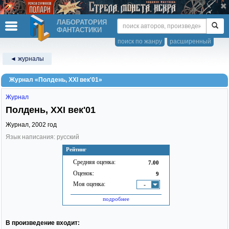
ЛАБОРАТОРИЯ
ФАНТАСТИКИ
поиск по жанру
расширенный
◄ журналы
Журнал «Полдень, XXI век'01»
Журнал
Полдень, XXI век'01
Журнал,
2002
год
Язык написания: русский
Рейтинг
Средняя оценка:
7.00
Оценок:
9
Моя оценка:
-
подробнее
В произведение входит: