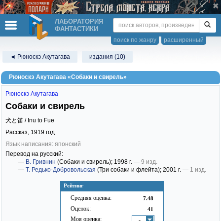
ЛАБОРАТОРИЯ
ФАНТАСТИКИ
поиск по жанру
расширенный
◄ Рюноскэ Акутагава
издания (10)
Рюноскэ Акутагава «Собаки и свирель»
Рюноскэ Акутагава
Собаки и свирель
犬と笛 / Inu to Fue
Рассказ,
1919
год
Язык написания: японский
Перевод на русский:
—
В. Гривнин
(Собаки и свирель)
; 1998 г.
— 9 изд.
—
Т. Редько-Добровольская
(Три собаки и флейта)
; 2001 г.
— 1 изд.
Рейтинг
Средняя оценка:
7.48
Оценок:
41
Моя оценка:
-