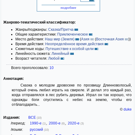
подробнее
Жанрово-тематический классификатор:
Жанры/поджанры:
Сказка/Притча
Общие характеристики:
Приключенческое
Место действия:
Наш мир (Земля)
(
Азия
(
Восточная Азия
)
)
Время действия:
Неопределённое время действия
Сюжетные ходы:
Путешествие к особой цели
Линейность сюжета:
Линейный
Возраст читателя:
Любой
Всего проголосовало:
10
Аннотация:
Сказка о молодом дровосеке по прозвищу Длинноволосый,
который очень любил играть на свиреле. И делал это каждый раз,
когда отправлялся в лес рубить деревья. Играл он так хорошо, что
однажды боги спустились с небес на землю, чтобы его
отблагодарить...
©
duke
Издания:
ВСЕ
(10)
/период:
1990-е
,
2000-е
,
2020-е
(1)
(6)
(3)
/языки:
русский
(10)