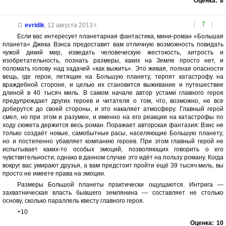
Оценка:
8
[
7
]
evridik
,
12 августа 2013 г.
Если вас интересует планетарная фантастика, мини-роман «Большая
планета» Джека Вэнса предоставит вам отличную возможность повидать
чужой дикий мир, изведать человеческую жестокость, хитрость и
изобретательность, познать размеры, каких на Земле просто нет, и
поломать голову над задачей «как выжить». Это живая, полная опасности
вещь, где герои, летящие на Большую планету, терпят катастрофу на
враждебной стороне, и целью их становится выживание и путешествие
длиной в 40 тысяч миль. В самом начале автор устами главного героя
предупреждает других героев и читателя о том, что, возможно, не все
доберутся до своей стороны, и это накаляет атмосферу. Главный герой
смел, но при этом и разумен, и именно на его реакции на катастрофы по
ходу сюжета держится весь роман. Поражает авторская фантазия: Вэнс не
только создаёт новые, самобытные расы, населяющие Большую планету,
но и постепенно убавляет компанию героев. При этом главный герой не
испытывает каких-то особых эмоций, позволяющих говорить о его
чувствительности, однако в данном случае это идёт на пользу роману. Когда
вокруг вас умирают друзья, а вам предстоит пройти ещё 39 тысяч миль, вы
просто не имеете права на эмоции.
Размеры Большой планеты практически ощущаются. Интрига —
захватническая власть бывшего землянина — составляет не столько
основу, сколько параллель квесту главного героя.
+10
Оценка:
10