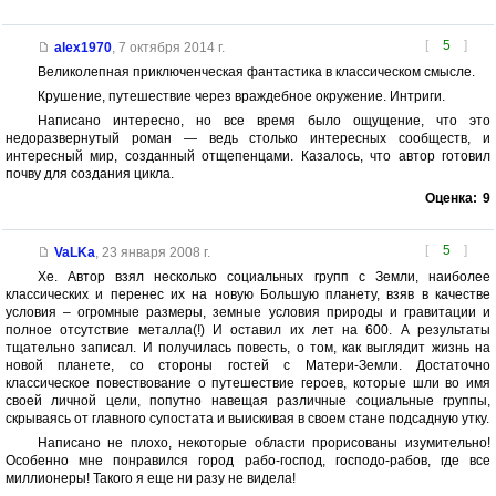
[
5
]
alex1970
,
7 октября 2014 г.
Великолепная приключенческая фантастика в классическом смысле.
Крушение, путешествие через враждебное окружение. Интриги.
Написано интересно, но все время было ощущение, что это
недоразвернутый роман — ведь столько интересных сообществ, и
интересный мир, созданный отщепенцами. Казалось, что автор готовил
почву для создания цикла.
Оценка:
9
[
5
]
VaLKa
,
23 января 2008 г.
Хе. Автор взял несколько социальных групп с Земли, наиболее
классических и перенес их на новую Большую планету, взяв в качестве
условия – огромные размеры, земные условия природы и гравитации и
полное отсутствие металла(!) И оставил их лет на 600. А результаты
тщательно записал. И получилась повесть, о том, как выглядит жизнь на
новой планете, со стороны гостей с Матери-Земли. Достаточно
классическое повествование о путешествие героев, которые шли во имя
своей личной цели, попутно навещая различные социальные группы,
скрываясь от главного супостата и выискивая в своем стане подсадную утку.
Написано не плохо, некоторые области прорисованы изумительно!
Особенно мне понравился город рабо-господ, господо-рабов, где все
миллионеры! Такого я еще ни разу не видела!