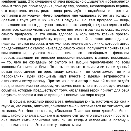
конфронтации. Это смешение стилей прекрасно ощущается и объясняется
самим творцом произведения, почему ему, роману, безоговорочно веришь,
что встретишь очень редко, когда речь идёт о подобном винегрете из
сеттингов и антуражей. Нечто подобное мне удавалось встретить только у
братьев Стругацких и их «Мире Полудня». Но там прогресс — вещь,
понимание которого доступно только горстке людей, тогда как здесь о нём
знают все, однако жизнь разных групп протекает в разных плоскастях этого
самого прогресса. И это очень здорово. А коль учесть крайне простой
сюжет, неплохую проработку героев, на которой завязан даже один из
главных твистов истории, и четкую приключенческую линию, которой автор
придерживается с самого начала до самого конца, получается понятная, не
замысловатая, увлекательная книга со свободным финалом,
провозглашающем интересное переориентирование главного персонажа
— то, чего не ожидаешь от скупого на эмоции героя-ученого по всем
канонам Станислава Лема. То есть не только в личном сеттинге данный
роман преставляет интерес ввиду сочетания не сочетаемого, но и в
персоналиях: идеи стоицизма идут вместе с идеями ветренности и
открытости всему новому. Притом явно сам автор в личной жизни отдаёт
предпочтения именно второму, что можно понять по интересному стечению
событий, которые предшествуют тому, как главный герой примет для себя
новую философию и новые принципы понимания мира вокруг.
В общем, насколько проста эта небольшая книга, настолько же она и
глубока, что очень, опять же, примечательно и встречается не так часто, как
хотелось бы. Честно сказать, «Большая Планета» явно достойна более
масштабного анализа, однако я искренне считаю, что ввиду своей простоты
она может быть прочитана чуть ли не каждым человеком, а потому и
проанализирована. Это я советую сделать вам.