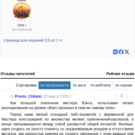
1984 г.
(итальянский)
страница всех изданий (13 шт.) >>
Отзывы читателей
Рейтинг отзыва
Сортировка:
по актуальности
по дате
по рейтингу
по оценке
[
3
]
Prosto_Chitatel
,
20 марта 2025 г.
Как большой поклонник мистера Вэнса, испытываю легкое
разочарование на уровне «Вэнс проиграл в схватке самому себе».
Перед нами милый походный лайт-боевичОк с фирменной для
Мастера конструкцией из множества мелких приключений-рассказов, в
конце связывающихся между собой раскрытой общей интригой. Вообще,
идея создать не просто планету со средневековым укладом и отсутствием
металла, как данностью никогда не создать связанные с этим важные для