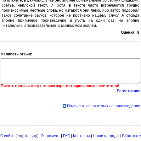
по планете, в данном случае оно вполне оригинальное со своими фишками.
Третье, неплохой текст. И, хотя, в тексте часто встречаются трудно
произносимые местные слова, но читаются они легко, ибо автор подобрал
такое сочетание звуков, которое не противно нашему слуху. А отсюда
вполне приличное произведение и пусть на один раз, но вполне
читабельно и познавательное, с минимумом роялей.
Оценка:
8
Написать отзыв:
Писать отзывы могут только зарегистрированные посетители!
Регистрация
Подписаться на отзывы о произведении
О сайте
(
eng
,
fra
,
укр
) |
Регламент
|
FAQ
|
Контакты
|
Наши награды
|
ВКонтакте