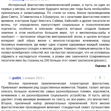
Интересный фантастико-приключенческий роман, и пусть он один из
первых у автора, но фантазия будущего мэтра уже тогда была необычайно
оригинальна и захватывающа. По стилю он очень близок произведениям
Дока Смита, Э.Гамильтона и Э.Берроуза, но с зачатками фантастики нового
времени, в котором будут блистать Саймак, Хайнлайн и другие писатели их
волны, тут определенно присутствуют социальные и психологические
подтексты, особенно в описании обществ, которые создали бывшие
земляне в этом необъятно большом мире, тут и миллионеры-рабы и
наоборот — гротескное общество викторианской эпохи, и цыгане которые
копируют свой образ жизни с монголо-татарских кочевников, город
безумных инженеров, где живут одни старики одержимые жаждой наживы
на простодушных соседях и многие другие. Наверно главным минусом я бы
назвал колейдоскоп событий, все так быстро происходит, что не успеваешь
обдумать и насладиться чтением, а роман уже закончился (современные
писатели явно бы страниц на 200 больше этот сюжет расписали:glasses:).
Оценка:
8
[
2
]
god54
,
1 января 2021 г.
Вполне приличная приключенческая планетарная фантастика.
Привлекает внимание ряд существенных моментов. Первое, талант автора
описать большое количество самых разнообразных племен, королевств,
кочевников с их разнообразием социального устройства. И пусть автор
уделяет этому минимум внимания по тексту, но все-равно, это впечатляет.
Второе, приличный набор увлекательных приключений. Хотя многие
фантастические произведения включают стандартный сюжет путешествие