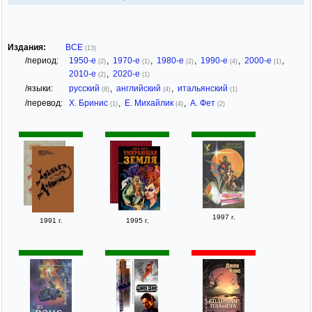
Издания:
ВСЕ
(13)
/период:
1950-е
,
1970-е
,
1980-е
,
1990-е
,
2000-е
,
(2)
(1)
(2)
(4)
(1)
2010-е
,
2020-е
(2)
(1)
/языки:
русский
,
английский
,
итальянский
(8)
(4)
(1)
/перевод:
Х. Бринис
,
Е. Михайлик
,
А. Фет
(1)
(4)
(2)
1997 г.
1991 г.
1995 г.