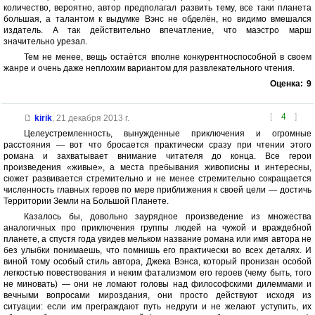
количество, вероятно, автор предполагал развить тему, все таки планета
большая, а талантом к выдумке Вэнс не обделён, но видимо вмешался
издатель. А так действительно впечатление, что маэстро марш
значительно урезал.
Тем не менее, вещь остаётся вполне конкурентноспособной в своем
жанре и очень даже неплохим вариантом для развлекательного чтения.
Оценка:
9
[
4
]
kirik
,
21 декабря 2013 г.
Целеустремленность, вынужденные приключения и огромные
расстояния — вот что бросается практически сразу при чтении этого
романа и захватывает внимание читателя до конца. Все герои
произведения «живые», а места пребывания живописны и интересны,
сюжет развивается стремительно и не менее стремительно сокращается
численность главных героев по мере приближения к своей цели — достичь
Территории Земли на Большой Планете.
Казалось бы, довольно заурядное произведение из множества
аналогичных про приключения группы людей на чужой и враждебной
планете, а спустя года увидев мельком название романа или имя автора не
без улыбки понимаешь, что помнишь его практически во всех деталях. И
виной тому особый стиль автора, Джека Вэнса, который пронизан особой
легкостью повествования и неким фатализмом его героев (чему быть, того
не миновать) — они не ломают головы над философскими дилеммами и
вечными вопросами мироздания, они просто действуют исходя из
ситуации: если им преграждают путь недруги и не желают уступить, их