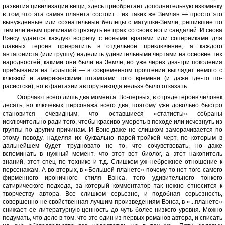
развития цивилизации вещи, здесь приобретает дополнительную изюминку
в том, что эта самая планета состоит... из таких же Землян — просто это
вынужденные или сознательные беглецы с матушки-Земли, решившие по
тем или иным причинам отряхнуть ее прах со своих ног и сандалий. И снова
Вэнсу удается каждую встречу с новыми врагами или соперниками для
главных героев превратить в отдельное приключение, а каждого
антагониста (или группу) наделить удивительными чертами на основне тех
народностей, какими они были на Земле, но уже через два-три поколения
пребывания на Большой — в современном прочтении выглядит немого с
клюквой и американскими штампами того времени (и даже где-то по-
расистски), но в фантазии автору никогда нельзя было отказать.
Огорчают всего лишь два момента. Во-первых, в отряде героев человек
десять, но ключевых персонажа всего два, поэтому уже довольно быстро
становится очевидным, что оставшиеся «статисты» собраны
исключительно ради того, чтобы красиво умереть в походе или исчезнуть из
группы по другим причинам. И Вэнс даже не слишком заморачивается по
этому поводу, наделяя их буквально парой-тройкой черт, по которым в
дальнейшем будет трудновато не то, что сочувствовать, но даже
вспоминать в нужный момент, что этот вот биолог, а этот накопитель
знаний, этот спец по технике и т.д. Слишком уж небрежное отношение к
персонажам. А во-вторых, в «Большой планете» почему-то нет того самого
фирменного ироничного стиля Вэнса, того удивительного тонкого
сатирического подхода, за который комментатор так нежно относится к
творчеству автора. Все слишком серьезно, и подобная серьезность,
совершенно не свойственная лучшим произведениям Вэнса, в «...планете»
снижает ее литературную ценность до чуть более низкого уровня. Можно
подумать, что дело в том, что это один из первых романов автора, и списать