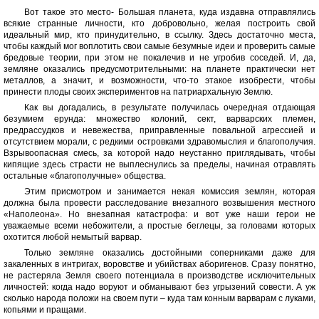
Вот такое это место- Большая планета, куда издавна отправлялись
всякие странные личности, кто добровольно, желая построить свой
идеальный мир, кто принудительно, в ссылку. Здесь достаточно места,
чтобы каждый мог воплотить свои самые безумные идеи и проверить самые
бредовые теории, при этом не покалечив и не угробив соседей. И, да,
земляне оказались предусмотрительными: на планете практически нет
металлов, а значит, и возможности, что-то этакое изобрести, чтобы
принести плоды своих экспериментов на патриархальную Землю.
Как вы догадались, в результате получилась очередная отдающая
безумием ерунда: множество колоний, сект, варварских племен,
предрассудков и невежества, приправленные повальной агрессией и
отсутствием морали, с редкими островками здравомыслия и благополучия.
Взрывоопасная смесь, за которой надо неустанно приглядывать, чтобы
кипящие здесь страсти не выплеснулись за пределы, начиная отравлять
остальные «благополучные» общества.
Этим присмотром и занимается некая комиссия землян, которая
должна была провести расследование внезапного возвышения местного
«Наполеона». Но внезапная катастрофа: и вот уже наши герои не
уважаемые всеми небожители, а простые беглецы, за головами которых
охотится любой немытый варвар.
Только земляне оказались достойными соперниками даже для
закаленных в интригах, воровстве и убийствах аборигенов. Сразу понятно,
не растеряла Земля своего потенциала в производстве исключительных
личностей: когда надо воруют и обманывают без угрызений совести. А уж
сколько народа положи на своем пути – куда там конным варварам с луками,
копьями и пращами.