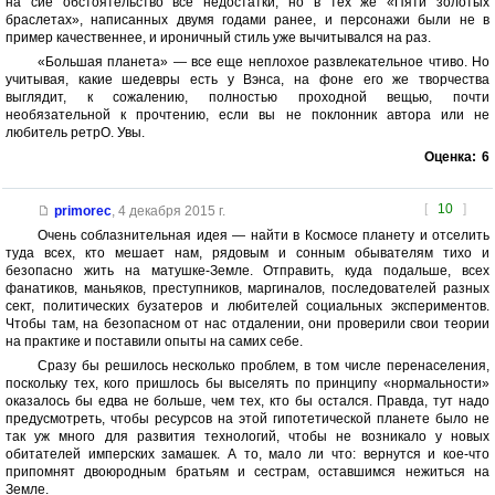
на сие обстоятельство все недостатки, но в тех же «Пяти золотых
браслетах», написанных двумя годами ранее, и персонажи были не в
пример качественнее, и ироничный стиль уже вычитывался на раз.
«Большая планета» — все еще неплохое развлекательное чтиво. Но
учитывая, какие шедевры есть у Вэнса, на фоне его же творчества
выглядит, к сожалению, полностью проходной вещью, почти
необязательной к прочтению, если вы не поклонник автора или не
любитель ретрО. Увы.
Оценка:
6
[
10
]
primorec
,
4 декабря 2015 г.
Очень соблазнительная идея — найти в Космосе планету и отселить
туда всех, кто мешает нам, рядовым и сонным обывателям тихо и
безопасно жить на матушке-Земле. Отправить, куда подальше, всех
фанатиков, маньяков, преступников, маргиналов, последователей разных
сект, политических бузатеров и любителей социальных экспериментов.
Чтобы там, на безопасном от нас отдалении, они проверили свои теории
на практике и поставили опыты на самих себе.
Сразу бы решилось несколько проблем, в том числе перенаселения,
поскольку тех, кого пришлось бы выселять по принципу «нормальности»
оказалось бы едва не больше, чем тех, кто бы остался. Правда, тут надо
предусмотреть, чтобы ресурсов на этой гипотетической планете было не
так уж много для развития технологий, чтобы не возникало у новых
обитателей имперских замашек. А то, мало ли что: вернутся и кое-что
припомнят двоюродным братьям и сестрам, оставшимся нежиться на
Земле.