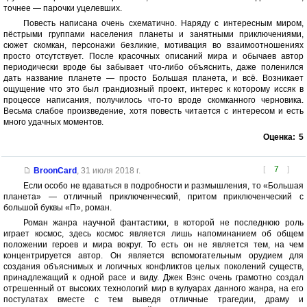
точнее — парочки уцелевших.
Повесть написана очень схематично. Наряду с интересным миром,
пёстрыми группами населения планеты и занятными приключениями,
сюжет скомкан, персонажи безликие, мотивация во взаимоотношениях
просто отсутствует. После красочных описаний мира и обычаев автор
периодически вроде бы забывает что-либо объяснить, даже поленился
дать название планете — просто Большая планета, и всё. Возникает
ощущение что это был грандиозный проект, интерес к которому иссяк в
процессе написания, получилось что-то вроде скомканного черновика.
Весьма слабое произведение, хотя повесть читается с интересом и есть
много удачных моментов.
Оценка:
5
[
7
]
BroonCard
,
31 июля 2018 г.
Если особо не вдаваться в подробности и размышления, то «Большая
планета» — отличный приключенческий, притом приключенческий с
большой буквы «П», роман.
Роман жанра научной фантастики, в которой не последнюю роль
играет космос, здесь космос является лишь напоминанием об общем
положении героев и мира вокруг. То есть он не является тем, на чем
концентрируется автор. Он является вспомогательным орудием для
создания объяснимых и логичных конфликтов целых поколений существ,
принадлежащий к одной расе и виду. Джек Вэнс очень грамотно создал
отрешенный от высоких технологий мир в кулуарах данного жанра, на его
постулатах вместе с тем выведя отличные трагедии, драму и