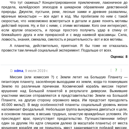
Что тут скажешь? Концентрированное приключение, лаконичное до
предела, калейдоскоп эпизодов в шикарном обрамлении девственной
природы. Джунгли, пустыни, реки, лесные замки и древние развалины,
мрачные монастыри — все идет в ход. Мы пробегаем по ним с такой
скоростью, что невозможно всмотреться в детали и даже понять мотивы
действий героев. Ну, и бог с ними, с этими мотивами. Кого они интересуют,
если кругом опасность, и проще простого получить удар в спину от
ближайшего друга и или прекрасной и с виду наивной красавицы. Сила,
ловкость, знания, смекалка, смелость и решительность- вот и все мотивы.
А планетка, действительно, приятная. Я бы тоже не отказалась
провести там личный социальный эксперимент. Подальше от всех.
Оценка:
8
[
7
]
xdma
,
9 июля 2019 г.
Миссия (или комиссия ?) с Земли летит на Большую Планету —
гигантскую планету, заселённую выходцами из земли, когда-то покинувших
Землю по различным причинам. Космический корабль миссии терпит
крушение над Большой планетой в результате диверсии. Выжившие
участники миссии отправляются в представительство Земли на Большой
Планете, на другую сторону огромного мира. Им предстоит преодолеть
40.000 миль(!). В виду особенностей планеты социальный уровень жизни
напоминает феодальный. Небольшая группа вынужденна двигаться к цели,
в основном пешком, в весьма трудных, зачастую враждебных условиях. Их
преследует враг, присутствует предательство. Путешественники гибнут
один за другим. Но идти слишком далеко (в масштабе планеты) от места
крушения корабля им не пришлось, квест заканчивается победой миссии,