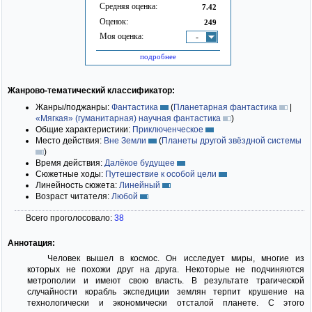
Средняя оценка:
7.42
Оценок:
249
Моя оценка:
-
подробнее
Жанрово-тематический классификатор:
Жанры/поджанры:
Фантастика
(
Планетарная фантастика
|
«Мягкая» (гуманитарная) научная фантастика
)
Общие характеристики:
Приключенческое
Место действия:
Вне Земли
(
Планеты другой звёздной системы
)
Время действия:
Далёкое будущее
Сюжетные ходы:
Путешествие к особой цели
Линейность сюжета:
Линейный
Возраст читателя:
Любой
Всего проголосовало:
38
Аннотация:
Человек вышел в космос. Он исследует миры, многие из
которых не похожи друг на друга. Некоторые не подчиняются
метрополии и имеют свою власть. В результате трагической
случайности корабль экспедиции землян терпит крушение на
технологически и экономически отсталой планете. С этого