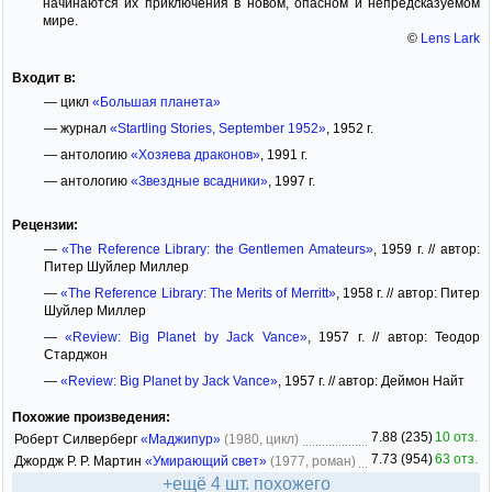
начинаются их приключения в новом, опасном и непредсказуемом
мире.
©
Lens Lark
Входит в:
— цикл
«Большая планета»
— журнал
«Startling Stories, September 1952»
, 1952 г.
— антологию
«Хозяева драконов»
, 1991 г.
— антологию
«Звездные всадники»
, 1997 г.
Рецензии:
—
«The Reference Library: the Gentlemen Amateurs»
, 1959 г. // автор:
Питер Шуйлер Миллер
—
«The Reference Library: The Merits of Merritt»
, 1958 г. // автор: Питер
Шуйлер Миллер
—
«Review: Big Planet by Jack Vance»
, 1957 г. // автор: Теодор
Старджон
—
«Review: Big Planet by Jack Vance»
, 1957 г. // автор: Деймон Найт
Похожие произведения:
7.88 (235)
10 отз.
Роберт Силверберг
«Маджипур»
(1980, цикл)
7.73 (954)
63 отз.
Джордж Р. Р. Мартин
«Умирающий свет»
(1977, роман)
+ещё 4 шт. похожего