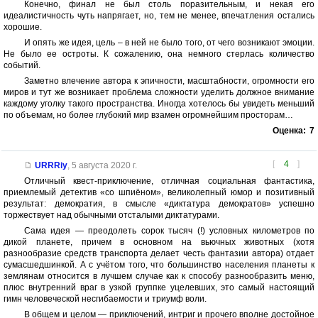
Конечно, финал не был столь поразительным, и некая его
идеалистичность чуть напрягает, но, тем не менее, впечатления остались
хорошие.
И опять же идея, цель – в ней не было того, от чего возникают эмоции.
Не было ее остроты. К сожалению, она немного стерлась количество
событий.
Заметно влечение автора к эпичности, масштабности, огромности его
миров и тут же возникает проблема сложности уделить должное внимание
каждому уголку такого пространства. Иногда хотелось бы увидеть меньший
по объемам, но более глубокий мир взамен огромнейшим просторам…
Оценка:
7
[
4
]
URRRiy
,
5 августа 2020 г.
Отличный квест-приключение, отличная социальная фантастика,
приемлемый детектив «со шпиёном», великолепный юмор и позитивный
результат: демократия, в смысле «диктатура демократов» успешно
торжествует над обычными отсталыми диктатурами.
Сама идея — преодолеть сорок тысяч (!) условных километров по
дикой планете, причем в основном на вьючных животных (хотя
разнообразие средств транспорта делает честь фантазии автора) отдает
сумасшедшинкой. А с учётом того, что большинство населения планеты к
землянам относится в лучшем случае как к способу разнообразить меню,
плюс внутренний враг в узкой группке уцелевших, это самый настоящий
гимн человеческой несгибаемости и триумф воли.
В общем и целом — приключений, интриг и прочего вполне достойное