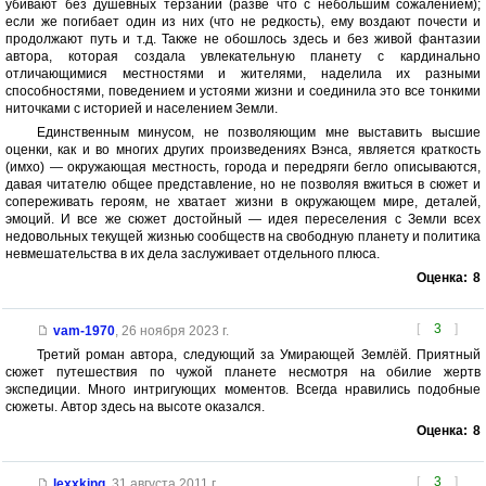
убивают без душевных терзаний (разве что с небольшим сожалением);
если же погибает один из них (что не редкость), ему воздают почести и
продолжают путь и т.д. Также не обошлось здесь и без живой фантазии
автора, которая создала увлекательную планету с кардинально
отличающимися местностями и жителями, наделила их разными
способностями, поведением и устоями жизни и соединила это все тонкими
ниточками с историей и населением Земли.
Единственным минусом, не позволяющим мне выставить высшие
оценки, как и во многих других произведениях Вэнса, является краткость
(имхо) — окружающая местность, города и передряги бегло описываются,
давая читателю общее представление, но не позволяя вжиться в сюжет и
сопереживать героям, не хватает жизни в окружающем мире, деталей,
эмоций. И все же сюжет достойный — идея переселения с Земли всех
недовольных текущей жизнью сообществ на свободную планету и политика
невмешательства в их дела заслуживает отдельного плюса.
Оценка:
8
[
3
]
vam-1970
,
26 ноября 2023 г.
Третий роман автора, следующий за Умирающей Землёй. Приятный
сюжет путешествия по чужой планете несмотря на обилие жертв
экспедиции. Много интригующих моментов. Всегда нравились подобные
сюжеты. Автор здесь на высоте оказался.
Оценка:
8
[
3
]
lexxking
,
31 августа 2011 г.