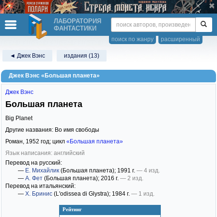
ЛАБОРАТОРИЯ
ФАНТАСТИКИ
поиск по жанру
расширенный
◄ Джек Вэнс
издания (13)
Джек Вэнс «Большая планета»
Джек Вэнс
Большая планета
Big Planet
Другие названия: Во имя свободы
Роман,
1952
год; цикл
«Большая планета»
Язык написания: английский
Перевод на русский:
—
Е. Михайлик
(Большая планета)
; 1991 г.
— 4 изд.
—
А. Фет
(Большая планета)
; 2016 г.
— 2 изд.
Перевод на итальянский:
—
Х. Бринис
(L'odissea di Glystra)
; 1984 г.
— 1 изд.
Рейтинг