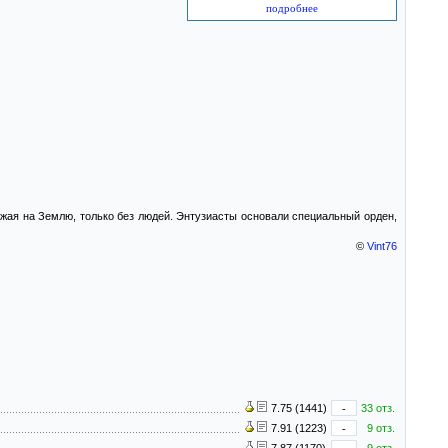
подробнее
ожая на Землю, только без людей. Энтузиасты основали специальный орден,
©
Vint76
7.75 (1441)
-
33 отз.
7.91 (1223)
-
9 отз.