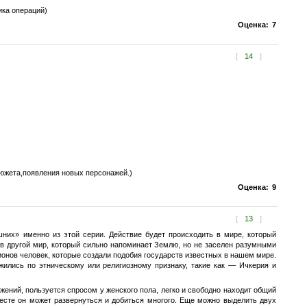
ика операций)
Оценка:
7
[
14
]
южета,появления новых персонажей.)
Оценка:
9
[
13
]
них» именно из этой серии. Действие будет происходить в мире, который
 в другой мир, который сильно напоминает Землю, но не заселен разумными
онов человек, которые создали подобия государств известных в нашем мире.
ожились по этническому или религиозному признаку, такие как — Ичкерия и
ений, пользуется спросом у женского пола, легко и свободно находит общий
месте он может развернуться и добиться многого. Еще можно выделить двух