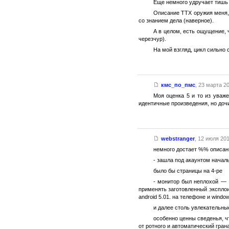
Еще немного удручает тишь 
Описание ТТХ оружия меня, к
со знанием дела (наверное).
А в целом, есть ощущение, 
черезчур).
На мой взгляд, цикл сильно
кмс_по_пмс
,
23 марта 20
Моя оценка 5 и то из уваже
идентичные произведения, но дочи
webstranger
,
12 июля 201
немного достает %% описани
- зашла под акаунтом начал
было бы страницы на 4-ре
- монитор был неплохой — I
применять заготовленный эксплоит
android 5.01. на телефоне и wind
и далее столь увлекательны
особенно ценны сведенья, ч
от ротного и автоматический гран