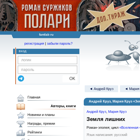
fantlab ru
регистрация
|
забыли пароль?
вход
OK
◄ Андрей Круз
◄ Мария 
Главная
Андрей Круз, Мария Круз «З
Авторы, книги
Андрей Круз
,
Мария Круз
Новинки и планы
Земля лишних
Награды, премии
Роман-эпопея; цикл
«Вселенная
Рейтинги
Язык написания: русский