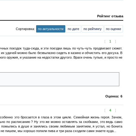
Рейтинг отзыва
Сортировка:
по актуальности
по дате
по рейтингу
по оценке
[
1
]
ечных поездок туда-сюда, и эти поездки лишь по чуть-чуть продвигают сюжет.
с их удачей можно было безвылазно сидеть в казино и обчистить его досуха. В
го оружия, и указание на недостатки другого. Враги очень тупые, и просто не
ть с ГГ, чтобы заснять это и потом шантажировать. Ну и засада по
Оценка:
6
[
4
]
собенно это бросается в глаза в этом цикле. Семейная жизнь героя. Зачем,
льно по расписанию ? Ну это же можно оставлять за скобками, это ведь само
, помылись в душе и занялись своим любимым занятием, я устал, но Бонита
 не пишем, мы хорошо попили пива и три раза сходили сами знаете куда...