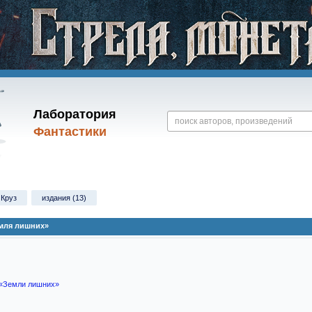
Лаборатория
Фантастики
Круз
издания (13)
емля лишних»
 «Земли лишних»