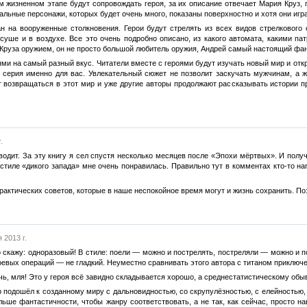
 жизненном этапе будут сопровождать героя, за их описание отвечает Мария Круз, п
альные персонажи, которых будет очень много, показаны поверхностно и хотя они игр
н на вооруженные столкновения. Герои будут стрелять из всех видов стрелкового
 суше и в воздухе. Все это очень подробно описано, из какого автомата, какими п
Круза оружием, он не просто большой любитель оружия, Андрей самый настоящий фан
ми на самый разный вкус. Читатели вместе с героями будут изучать новый мир и откр
я серия именно для вас. Увлекательный сюжет не позволит заскучать мужчинам, а 
 возвращаться в этот мир и уже другие авторы продолжают рассказывать истории пр
.
дводит. За эту книгу я сел спустя несколько месяцев после «Эпохи мёртвых». И полу
стиле «дикого запада» мне очень понравилась. Правильно тут в комментах кто-то на
практических советов, которые в наше неспокойное время могут и жизнь сохранить. По
 2013 г.
о скажу: одноразовый! В стиле: поели — можно и пострелять, постреляли — можно и
ых операций — не гладкий. Неуместно сравнивать этого автора с титаном приключе
чь, мля! Это у героя всё завидно складывается хорошо, а среднестатистическому обыв
р подошёл к созданному миру с дальновидностью, со скрупулёзностью, с елейностью, 
ольше фантастичности, чтобы жанру соответствовать, а не так, как сейчас, просто