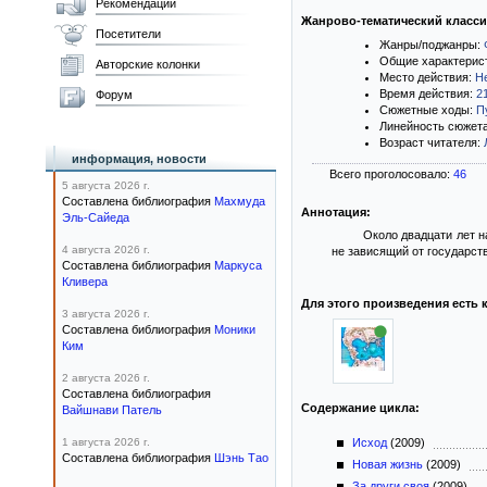
Рекомендации
Жанрово-тематический класс
Посетители
Жанры/поджанры:
Общие характерис
Авторские колонки
Место действия:
Н
Время действия:
2
Форум
Сюжетные ходы:
П
Линейность сюжет
Возраст читателя:
информация, новости
Всего проголосовало:
46
5 августа 2026 г.
Составлена библиография
Махмуда
Аннотация:
Эль-Сайеда
Около двадцати лет н
4 августа 2026 г.
не зависящий от государств
Составлена библиография
Маркуса
Кливера
Для этого произведения есть к
3 августа 2026 г.
Составлена библиография
Моники
Ким
2 августа 2026 г.
Составлена библиография
Содержание цикла:
Вайшнави Патель
1 августа 2026 г.
Исход
(2009)
Составлена библиография
Шэнь Тао
Новая жизнь
(2009)
За други своя
(2009)