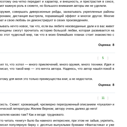
оэтому она четко передает и характер, и внешность, и пристрастия в сексе,
ают важную роль в сюжете, но большого внимания авторы им не уделили.
 оружия, совершать диверсионные рейды, захватывать укрепленные районы
атронами, дистанция выстрела, поражающий эффект и многое другое. Многие
ат и свою любовь он демонстрирует в своих произведениях.
ывать нечто новое, так что, если вы любите неизведанные дали и в вас живет
женщины смогут прочитать историю большой любви, которая развивается на
о этот чудесный мир, так что в моих ближайших планах стоит знакомство с
Оценка:
8
[
5
]
чил то, что хотел — много приключений, много оружия, много техники. Идея и
писал, что такой мир — это мечта автора. Надеюсь, что автор нашёл покой в
этому для меня это только преимущества книг, а не недостаток.
Оценка:
8
[
11
]
 поесть. Сюжет: хромающий, чрезмерно перегруженный описанием «пукалок» и
нческой литературы Жюлем Верном; автору очень далеко до него!
ателю каково там? Как и везде: трудновато.
то читать «книгу» было бы намного интереснее, при этом не забыв, укрепить,
 навесил популярную бирку с десятью выпуклыми буквами «Фантастика» и уже