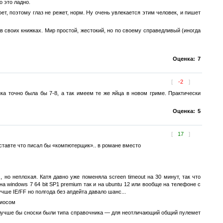
о это ладно.
оет, поэтому глаз не режет, норм. Ну очень увлекается этим человек, и пишет
в своих книжках. Мир простой, жестокий, но по своему справедливый (иногда
Оценка:
7
[
-2
]
нка точно была бы 7-8, а так имеем те же яйца в новом гриме. Практически
Оценка:
5
[
17
]
ставте что писал бы «компютерщик».. в романе вместо
но неплохая. Катя давно уже поменяла screen timeout на 30 минут, так что
на windows 7 64 bit SP1 premium так и на ubuntu 12 или вообще на телефоне с
чше IE/FF но полгода без апдейта давало шанс...
биосом
. лучше бы сноски были типа справочника — для неотличающий общий пулемет