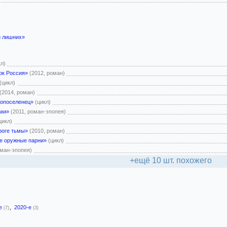
и лишних»
кл)
ок Россия»
(2012, роман)
(цикл)
(2014, роман)
опоселенец»
(цикл)
ами»
(2011, роман-эпопея)
цикл)
роге тьмы»
(2010, роман)
е оружные парни»
(цикл)
оман-эпопея)
+ещё 10 шт. похожего
-е
,
2020-е
(7)
(3)