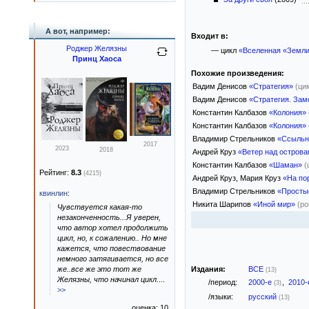
А вот, например:
Входит в:
Роджер Желязны
— цикл
«Вселенная «Земл
Принц Хаоса
Похожие произведения:
Вадим Денисов
«Стратегия»
(ци
Вадим Денисов
«Стратегия. Зам
Константин Калбазов
«Колония»
Константин Калбазов
«Колония»
Владимир Стрельников
«Ссыльн
2017
2023
2018
Андрей Круз
«Ветер над остров
Константин Калбазов
«Шаман»
(
Рейтинг:
8.3
(4215)
Андрей Круз, Мария Круз
«На по
Владимир Стрельников
«Просты
квинлин
:
Никита Шарипов
«Иной мир»
(р
Чувствуется какая-то
незаконченность...Я уверен,
что автор хотел продолжить
цикл, но, к сожалению.. Но мне
кажется, что повествование
немного затягивается, но все
Издания:
ВСЕ
же..все же это тот же
(13)
Желязны, что начинал цикл.
...
/период:
2000-е
,
2010
(3)
>>
/языки:
русский
(13)
оценка: 10