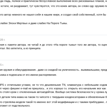
да гладь, полное и практически беззусловное выполнение всех рискованных планов, н
стати, не раздражает, тут чувствуется, что это конек автора, он слово оду оружию п
что автор немного не нашел себя в нашем мире, и создал свой собственный, хотя бы 
 слабее Эпохи Мертвых и даже слабее На Пороге Тьмы.
26 г.
ния к памяти автора. не читай я до этого «На пороге тьмы» того же автора, то оце
тал. без аппетита, а из принципа
5 г.
я оружия и обмундирования.. даже со скидкой на увлеченность.. выживальшики, пред
ьника и подписала от его имени распоряжение.
PS с отличными углами, не то что дешевенькие TN, клавиатура с небольшим ходом, 
 через фишинг e-mail не пришлось.. и это хорошо т.к. открыть его начальник мог как 
ows стоял хром с отключенным автоапдейтом. Вообще система безопасности у хрома лу
е детали типа мама на таком-то чипсете с твердыми конденсаторами и обновленным 
то стрелялка модели такой-то именно вот этой модификации и с такими приблудами.
атомет от подствольного.