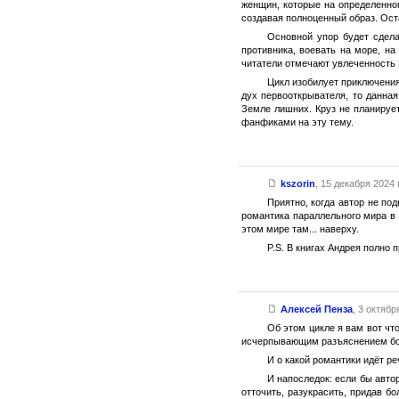
женщин, которые на определенном
создавая полноценный образ. Ост
Основной упор будет сдела
противника, воевать на море, на
читатели отмечают увлеченность 
Цикл изобилует приключения
дух первооткрывателя, то данна
Земле лишних. Круз не планирует
фанфиками на эту тему.
kszorin
,
15 декабря 2024 г
Приятно, когда автор не по
романтика параллельного мира в 
этом мире там... наверху.
P.S. В книгах Андрея полно 
Алексей Пенза
,
3 октября
Об этом цикле я вам вот чт
исчерпывающим разъяснением боев
И о какой романтики идёт ре
И напоследок: если бы авто
отточить, разукрасить, придав б