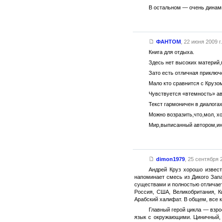
В остальном — очень динами
ФАНТОМ
,
22 июня 2009 г.
Книга для отдыха.
Здесь нет высоких материй,
Зато есть отличная приключ
Мало кто сравнится с Крузо
Чувствуется «втемность» ав
Текст гармоничен в диалога
Можно возразить,что,мол, хо
Мир,выписанный автором,инт
dimon1979
,
25 сентября 2
Андрей Круз хорошо извест
напоминает смесь из Дикого Зап
существами и полностью отличает
Россия, США, Великобритания, К
Арабский халифат. В общем, все к
Главный герой цикла — взро
язык с окружающими. Циничный, 