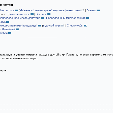
ификатор:
Фантастика
(
«Мягкая» (гуманитарная) научная фантастика
)
|
Боевик
тики:
Приключенческое
|
Военное
еопределённое место действия
|
Параллельный мир/вселенная
1 век
утешественники (попаданцы)
(
в другой мир
)
|
Спецслужбы
а:
Линейный
Любой
азад группа ученых открыла проход в другой мир. Планета, по всем параметрам пох
, по заселению нового мира...
арта: