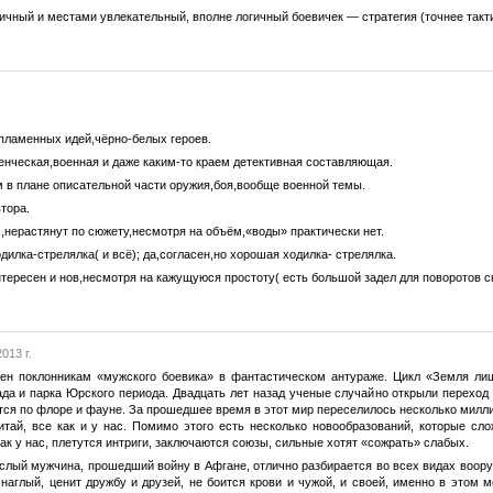
чный и местами увлекательный, вполне логичный боевичек — стратегия (точнее такт
пламенных идей,чёрно-белых героев.
енческая,военная и даже каким-то краем детективная составляющая.
м в плане описательной части оружия,боя,вообще военной темы.
тора.
х,нерастянут по сюжету,несмотря на объём,«воды» практически нет.
дилка-стрелялка( и всё); да,согласен,но хорошая ходилка- стрелялка.
ересен и нов,несмотря на кажущуюся простоту( есть большой задел для поворотов с
013 г.
ен поклонникам «мужского боевика» в фантастическом антураже. Цикл «Земля лиш
ада и парка Юрского периода. Двадцать лет назад ученые случайно открыли переход
ся по флоре и фауне. За прошедшее время в этот мир переселилось несколько милли
итай, все как и у нас. Помимо этого есть несколько новообразований, которые сл
ак у нас, плетутся интриги, заключаются союзы, сильные хотят «сожрать» слабых.
слый мужчина, прошедший войну в Афгане, отлично разбирается во всех видах вооруж
наглый, ценит дружбу и друзей, не боится крови и чужой, и своей, именно в этом 