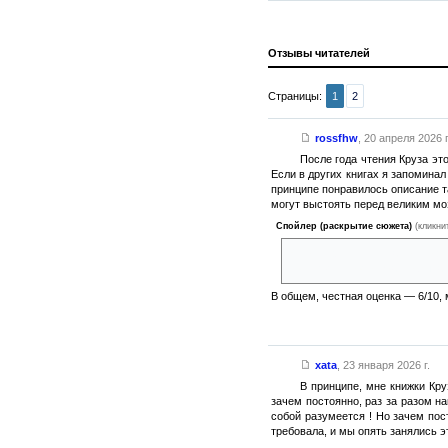
Отзывы читателей
Страницы:
1
2
rossfhw
,
20 апреля 2026 г
После года чтения Круза эт
Если в других книгах я запоминал
принципе понравилось описание та
могут выстоять перед великим мо
Спойлер (раскрытие сюжета)
(кликни
В последней книге самое подло
прилету в Порто-Франко была и
В общем, честная оценка — 6/10, 
xata
,
23 января 2026 г.
В принципе, мне книжки Кру
зачем постоянно, раз за разом н
собой разумеется ! Но зачем по
требовала, и мы опять занялись э