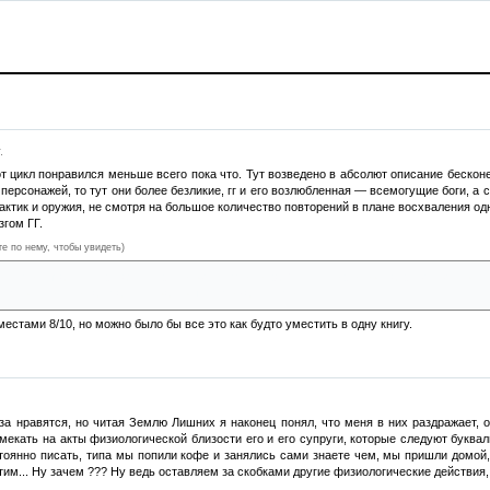
.
от цикл понравился меньше всего пока что. Тут возведено в абсолют описание бескон
 персонажей, то тут они более безликие, гг и его возлюбленная — всемогущие боги, а 
ктик и оружия, не смотря на большое количество повторений в плане восхваления одно
згом ГГ.
те по нему, чтобы увидеть)
е, что пытались сделать люди вокруг — это когда Ксения подговорила девушку переспа
нтересной, но нам так и не раскрыли, кто за ней стоял.
местами 8/10, но можно было бы все это как будто уместить в одну книгу.
за нравятся, но читая Землю Лишних я наконец понял, что меня в них раздражает, о
амекать на акты физиологической близости его и его супруги, которые следуют буква
стоянно писать, типа мы попили кофе и занялись сами знаете чем, мы пришли домой
тим... Ну зачем ??? Ну ведь оставляем за скобками другие физиологические действия,