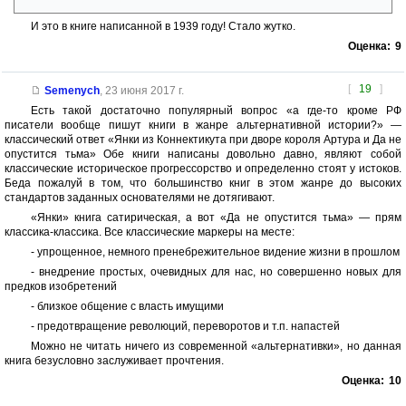
И это в книге написанной в 1939 году! Стало жутко.
Оценка:
9
[
19
]
Semenych
,
23 июня 2017 г.
Есть такой достаточно популярный вопрос «а где-то кроме РФ
писатели вообще пишут книги в жанре альтернативной истории?» —
классический ответ «Янки из Коннектикута при дворе короля Артура и Да не
опустится тьма» Обе книги написаны довольно давно, являют собой
классические историческое прогрессорство и определенно стоят у истоков.
Беда пожалуй в том, что большинство книг в этом жанре до высоких
стандартов заданных основателями не дотягивают.
«Янки» книга сатирическая, а вот «Да не опустится тьма» — прям
классика-классика. Все классические маркеры на месте:
- упрощенное, немного пренебрежительное видение жизни в прошлом
- внедрение простых, очевидных для нас, но совершенно новых для
предков изобретений
- близкое общение с власть имущими
- предотвращение революций, переворотов и т.п. напастей
Можно не читать ничего из современной «альтернативки», но данная
книга безусловно заслуживает прочтения.
Оценка:
10