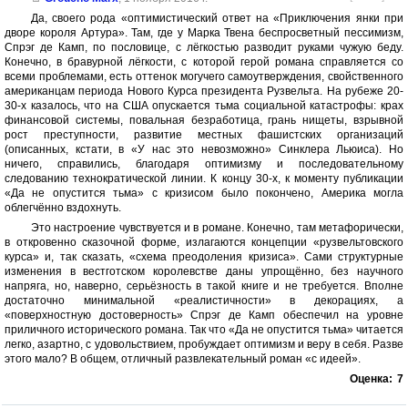
Да, своего рода «оптимистический ответ на «Приключения янки при
дворе короля Артура». Там, где у Марка Твена беспросветный пессимизм,
Спрэг де Камп, по пословице, с лёгкостью разводит руками чужую беду.
Конечно, в бравурной лёгкости, с которой герой романа справляется со
всеми проблемами, есть оттенок могучего самоутверждения, свойственного
американцам периода Нового Курса президента Рузвельта. На рубеже 20-
30-х казалось, что на США опускается тьма социальной катастрофы: крах
финансовой системы, повальная безработица, грань нищеты, взрывной
рост преступности, развитие местных фашистских организаций
(описанных, кстати, в «У нас это невозможно» Синклера Льюиса). Но
ничего, справились, благодаря оптимизму и последовательному
следованию технократической линии. К концу 30-х, к моменту публикации
«Да не опустится тьма» с кризисом было покончено, Америка могла
облегчённо вздохнуть.
Это настроение чувствуется и в романе. Конечно, там метафорически,
в откровенно сказочной форме, излагаются концепции «рузвельтовского
курса» и, так сказать, «схема преодоления кризиса». Сами структурные
изменения в вестготском королевстве даны упрощённо, без научного
напряга, но, наверно, серьёзность в такой книге и не требуется. Вполне
достаточно минимальной «реалистичности» в декорациях, а
«поверхностную достоверность» Спрэг де Камп обеспечил на уровне
приличного исторического романа. Так что «Да не опустится тьма» читается
легко, азартно, с удовольствием, пробуждает оптимизм и веру в себя. Разве
этого мало? В общем, отличный развлекательный роман «с идеей».
Оценка:
7