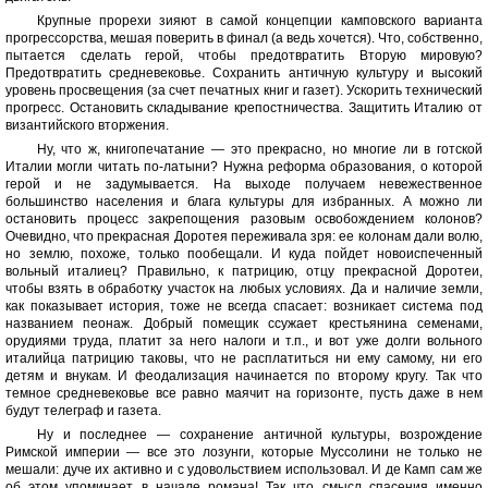
Крупные прорехи зияют в самой концепции камповского варианта
прогрессорства, мешая поверить в финал (а ведь хочется). Что, собственно,
пытается сделать герой, чтобы предотвратить Вторую мировую?
Предотвратить средневековье. Сохранить античную культуру и высокий
уровень просвещения (за счет печатных книг и газет). Ускорить технический
прогресс. Остановить складывание крепостничества. Защитить Италию от
византийского вторжения.
Ну, что ж, книгопечатание — это прекрасно, но многие ли в готской
Италии могли читать по-латыни? Нужна реформа образования, о которой
герой и не задумывается. На выходе получаем невежественное
большинство населения и блага культуры для избранных. А можно ли
остановить процесс закрепощения разовым освобождением колонов?
Очевидно, что прекрасная Доротея переживала зря: ее колонам дали волю,
но землю, похоже, только пообещали. И куда пойдет новоиспеченный
вольный италиец? Правильно, к патрицию, отцу прекрасной Доротеи,
чтобы взять в обработку участок на любых условиях. Да и наличие земли,
как показывает история, тоже не всегда спасает: возникает система под
названием пеонаж. Добрый помещик ссужает крестьянина семенами,
орудиями труда, платит за него налоги и т.п., и вот уже долги вольного
италийца патрицию таковы, что не расплатиться ни ему самому, ни его
детям и внукам. И феодализация начинается по второму кругу. Так что
темное средневековье все равно маячит на горизонте, пусть даже в нем
будут телеграф и газета.
Ну и последнее — сохранение античной культуры, возрождение
Римской империи — все это лозунги, которые Муссолини не только не
мешали: дуче их активно и с удовольствием использовал. И де Камп сам же
об этом упоминает в начале романа! Так что смысл спасения именно