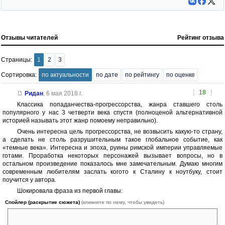
Отзывы читателей
Рейтинг отзыва
Страницы:
1
2
3
Сортировка:
по актуальности
по дате
по рейтингу
по оценке
[
18
]
Ридан
,
6 мая 2018 г.
Классика попаданчества-прогрессорства, жанра ставшего столь
популярного у нас 3 четверти века спустя (полноценой альтернативной
историей называть этот жанр помоему неправильно).
Очень интересна цель прогрессорства, не возвысить какую-то страну,
а сделать не столь разрушительным такое глобальное событие, как
«темные века». Интересна и эпоха, руины римской империи управляемые
готами. Проработка некоторых персонажей вызывает вопросы, но в
остальном произведение показалось мне замечательным. Думаю многим
современным любителям заслать когото к Сталину к ноутбуку, стоит
поучится у автора.
Шокировала фраза из первой главы:
Спойлер (раскрытие сюжета)
(кликните по нему, чтобы увидеть)
"— Какие бомбы?! Серьезных войн больше не будет — все знают, что
это чересчур опасно.»