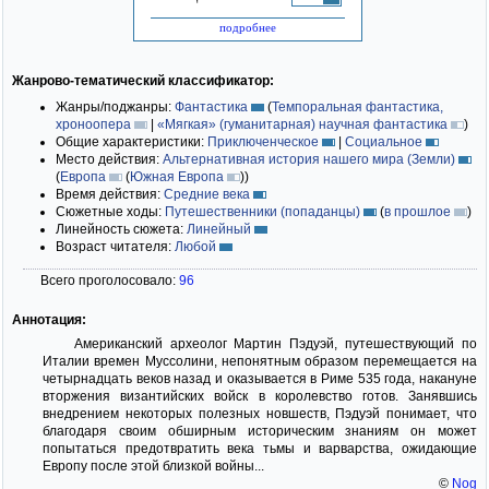
подробнее
Жанрово-тематический классификатор:
Жанры/поджанры:
Фантастика
(
Темпоральная фантастика,
хроноопера
|
«Мягкая» (гуманитарная) научная фантастика
)
Общие характеристики:
Приключенческое
|
Социальное
Место действия:
Альтернативная история нашего мира (Земли)
(
Европа
(
Южная Европа
)
)
Время действия:
Средние века
Сюжетные ходы:
Путешественники (попаданцы)
(
в прошлое
)
Линейность сюжета:
Линейный
Возраст читателя:
Любой
Всего проголосовало:
96
Аннотация:
Американский археолог Мартин Пэдуэй, путешествующий по
Италии времен Муссолини, непонятным образом перемещается на
четырнадцать веков назад и оказывается в Риме 535 года, накануне
вторжения византийских войск в королевство готов. Занявшись
внедрением некоторых полезных новшеств, Пэдуэй понимает, что
благодаря своим обширным историческим знаниям он может
попытаться предотвратить века тьмы и варварства, ожидающие
Европу после этой близкой войны...
©
Nog