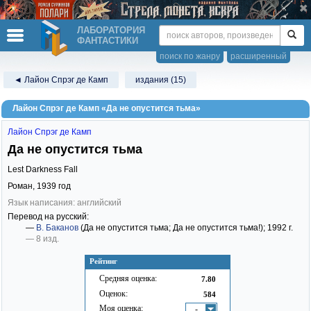
ЛАБОРАТОРИЯ
ФАНТАСТИКИ
поиск по жанру
расширенный
◄ Лайон Спрэг де Камп
издания (15)
Лайон Спрэг де Камп «Да не опустится тьма»
Лайон Спрэг де Камп
Да не опустится тьма
Lest Darkness Fall
Роман,
1939
год
Язык написания: английский
Перевод на русский:
—
В. Баканов
(Да не опустится тьма; Да не опустится тьма!)
; 1992 г.
— 8 изд.
Рейтинг
Средняя оценка:
7.80
Оценок:
584
Моя оценка:
-