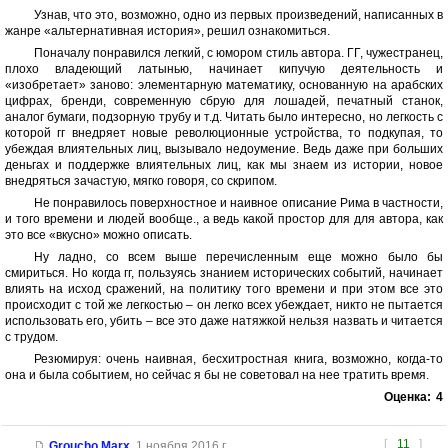
Узнав, что это, возможно, одно из первых произведений, написанных в
жанре «альтернативная история», решил ознакомиться.
Поначалу понравился легкий, с юмором стиль автора. ГГ, чужестранец,
плохо владеющий латынью, начинает кипучую деятельность и
«изобретает» заново: элементарную математику, основанную на арабских
цифрах, бренди, современную сбрую для лошадей, печатный станок,
аналог бумаги, подзорную трубу и т.д. Читать было интересно, но легкость с
которой гг внедряет новые революционные устройства, то подкупая, то
убеждая влиятельных лиц, вызывало недоумение. Ведь даже при больших
деньгах и поддержке влиятельных лиц, как мы знаем из истории, новое
внедряться зачастую, мягко говоря, со скрипом.
Не понравилось поверхностное и наивное описание Рима в частности,
и того времени и людей вообще., а ведь какой простор для для автора, как
это все «вкусно» можно описать.
Ну ладно, со всем выше перечисленным еще можно было бы
смириться. Но когда гг, пользуясь знанием исторических событий, начинает
влиять на исход сражений, на политику того времени и при этом все это
происходит с той же легкостью – он легко всех убеждает, никто не пытается
использовать его, убить – все это даже натяжкой нельзя назвать и читается
с трудом.
Резюмируя: очень наивная, бесхитростная книга, возможно, когда-то
она и была событием, но сейчас я бы не советовал на нее тратить время.
Оценка:
4
[
11
]
Groucho Marx
,
1 ноября 2016 г.