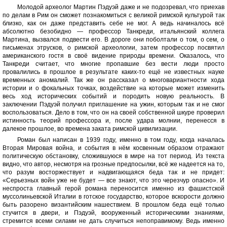
Молодой археолог Мартин Пэдуэй даже и не подозревал, что приехав
по делам в Рим он сможет познакомиться с великой римской культурой так
близко, как он даже представить себе не мог. А ведь начиналось всё
абсолютно безобидно — профессор Танкреди, итальянский коллега
Мартина, вызвался подвести его. В дороге они поболтали о том, о сем, о
письменах этрусков, о римской археологии, затем профессор посвятил
американского гостя в своё видение природы времени. Оказалось, что
Танкреди считает, что многие пропавшие без вести люди просто
провалились в прошлое в результате каких-то ещё не известных науке
временных аномалий. Так же он рассказал о многовариантности хода
истории и о фокальных точках, воздействие на которые может изменить
весь ход исторических событий и породить новую реальность. В
заключении Пэдуэй получил приглашение на ужин, которым так и не смог
воспользоваться. Дело в том, что он на своей собственной шкуре проверил
истинность теорий профессора и, после удара молнии, перенесся в
далекое прошлое, во времена заката римской цивилизации.
Роман был написан в 1939 году, именно в том году, когда началась
Вторая Мировая война, и события в нём косвенным образом отражают
политическую обстановку, сложившуюся в мире на тот период. Из текста
видно, что автор, несмотря на грозные предпосылки, всё же надеется на то,
что разум восторжествует и надвигающаяся беда так и не придет:
«Серьезных войн уже не будет — все знают, что это черезчур опасно». И
неспроста главный герой романа переносится именно из фашистской
муссолиньевской Италии в готское государство, которое вскорости должно
быть разорено византийским нашествием. В прошлом беда ещё только
стучится в двери, и Пэдуэй, вооруженный историческими знаниями,
стремится всеми силами не дать случиться непоправимому. Ведь именно