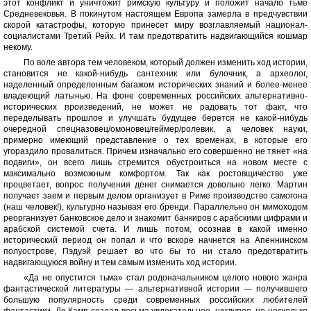
этот конфликт и уничтожит римскую культуру и положит начало тьме
Средневековья. В покинутом настоящем Европа замерла в предчувствии
скорой катастрофы, которую принесет миру возглавляемый национал-
социалистами Третий Рейх. И там предотвратить надвигающийся кошмар
некому.
По воле автора тем человеком, который должен изменить ход истории,
становится не какой-нибудь сантехник или булочник, а археолог,
наделенный определенным багажом исторических знаний и более-менее
владеющий латынью. На фоне современных российских альтернативно-
исторических произведений, не может не радовать тот факт, что
переделывать прошлое и улучшать будущее берется не какой-нибудь
очередной спецназовец/омоновец/геймер/ролевик, а человек науки,
примерно имеющий представление о тех временах, в которые его
угораздило провалиться. Причем изначально его совершенно не тянет «на
подвиги», он всего лишь стремится обустроиться на новом месте с
максимально возможным комфортом. Так как ростовщичество уже
процветает, вопрос получения денег снимается довольно легко. Мартин
получает заем и первым делом организует в Риме производство самогона
(наш человек!), культурно называя его бренди. Параллельно он мимоходом
реорганизует банковское дело и знакомит банкиров с арабскими цифрами и
арабской системой счета. И лишь потом, осознав в какой именно
исторический период он попал и что вскоре начнется на Апеннинском
полуострове, Пэдуэй решает во что бы то ни стало предотвратить
надвигающуюся войну и тем самым изменить ход истории.
«Да не опустится тьма» стал родоначальником целого нового жанра
фантастической литературы — альтернативной истории — получившего
большую популярность среди современных российских любителей