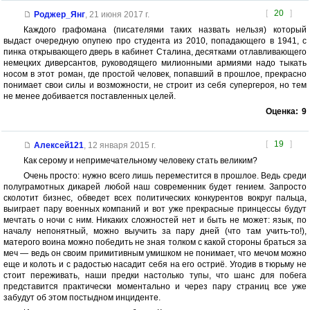
[
20
]
Роджер_Янг
,
21 июня 2017 г.
Каждого графомана (писателями таких назвать нельзя) который
выдаст очередную опупею про студента из 2010, попадающего в 1941, с
пинка открывающего дверь в кабинет Сталина, десятками отлавливающего
немецких диверсантов, руководящего милионными армиями надо тыкать
носом в этот роман, где простой человек, попавший в прошлое, прекрасно
понимает свои силы и возможности, не строит из себя супергероя, но тем
не менее добивается поставленных целей.
Оценка:
9
[
19
]
Алексей121
,
12 января 2015 г.
Как серому и непримечательному человеку стать великим?
Очень просто: нужно всего лишь переместится в прошлое. Ведь среди
полуграмотных дикарей любой наш современник будет гением. Запросто
сколотит бизнес, обведет всех политических конкурентов вокруг пальца,
выиграет пару военных компаний и вот уже прекрасные принцессы будут
мечтать о ночи с ним. Никаких сложностей нет и быть не может: язык, по
началу непонятный, можно выучить за пару дней (что там учить-то!),
матерого воина можно победить не зная толком с какой стороны браться за
меч — ведь он своим примитивным умишком не понимает, что мечом можно
еще и колоть и с радостью насадит себя на его остриё. Угодив в тюрьму не
стоит переживать, наши предки настолько тупы, что шанс для побега
представится практически моментально и через пару страниц все уже
забудут об этом постыдном инциденте.