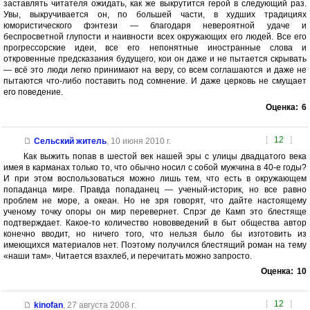
заставлять читателя ожидать, как же выкрутится герой в следующий раз.
Увы, выкручивается он, по большей части, в худших традициях
юмористического фэнтези — благодаря невероятной удаче и
беспросветной глупости и наивности всех окружающих его людей. Все его
прогрессорские идеи, все его непонятные иностранные слова и
откровенные предсказания будущего, кои он даже и не пытается скрывать
— всё это люди легко принимают на веру, со всем соглашаются и даже не
пытаются что-либо поставить под сомнение. И даже церковь не смущает
его поведение.
Оценка:
6
[
12
]
Сельский житель
,
10 июня 2010 г.
Как выжить попав в шестой век нашей эры с улицы двадцатого века
имея в карманах только то, что обычно носил с собой мужчина в 40-е годы?
И при этом воспользоваться можно лишь тем, что есть в окружающем
попаданца мире. Правда попаданец — ученый-историк, но все равно
проблем не море, а океан. Но не зря говорят, что дайте настоящему
ученому точку опоры он мир перевернет. Спрэг де Камп это блестяще
подтверждает. Какое-то количество нововведений в быт общества автор
конечно вводит, но ничего того, что нельзя было бы изготовить из
имеющихся материалов нет. Поэтому получился блестящий роман на тему
«наши там». Читается взахлеб, и перечитать можно запросто.
Оценка:
10
[
12
]
kinofan
,
27 августа 2008 г.