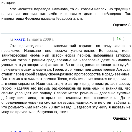
истории.
Что касается перевода Баканова, то он совсем неплох, но традиция
написания исторических имён и в самом деле не соблюдена. Так
императрица Феодора названа Теодорой и. т. п.
Оценка:
8
[
14
]
kkk72
,
12 марта 2009 г.
Это произведение — классический вариант на тему «наши в
прошлом». Написано оно весьма увлекательно. Во-первых, меня
заинтересовал необычный исторический период, выбранный автором.
История готов в раннем средневековье не избалована даже вниманием
ученых, что уж говорить о фантастах. Во-вторых, роман не сводится к сугубо
приключенческим элементам. Герой, а ля «янки при дворе короля Артура»
ставит перед собой задачу своеобразного прогрессорства в средневековье.
Вот только в отличие от романа Твена, события описываются не иронично,
а вполне серьезно. Надо сказать, что автор изрядно подыгрывает своему
герою, наделяя его весьма разнообразными навыками и знаниями, что
сильно упрощает его задачу. Слабое место романа — довольно тусклые
действующие лица, которые не слишком мне запомнились. Да и
определенные моменты смотрятся весьма наивно, хотя не стоит забывать,
что роман-то был написан 70 лет назад. Шедевром эту книгу я назвать не
могу, но прочесть ее, безусловно, стоит.
Оценка:
7