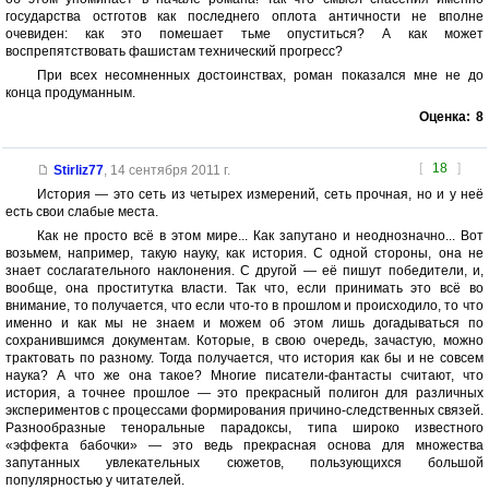
государства остготов как последнего оплота античности не вполне
очевиден: как это помешает тьме опуститься? А как может
воспрепятствовать фашистам технический прогресс?
При всех несомненных достоинствах, роман показался мне не до
конца продуманным.
Оценка:
8
[
18
]
Stirliz77
,
14 сентября 2011 г.
История — это сеть из четырех измерений, сеть прочная, но и у неё
есть свои слабые места.
Как не просто всё в этом мире... Как запутано и неоднозначно... Вот
возьмем, например, такую науку, как история. С одной стороны, она не
знает сослагательного наклонения. С другой — её пишут победители, и,
вообще, она проститутка власти. Так что, если принимать это всё во
внимание, то получается, что если что-то в прошлом и происходило, то что
именно и как мы не знаем и можем об этом лишь догадываться по
сохранившимся документам. Которые, в свою очередь, зачастую, можно
трактовать по разному. Тогда получается, что история как бы и не совсем
наука? А что же она такое? Многие писатели-фантасты считают, что
история, а точнее прошлое — это прекрасный полигон для различных
экспериментов с процессами формирования причино-следственных связей.
Разнообразные теноральные парадоксы, типа широко известного
«эффекта бабочки» — это ведь прекрасная основа для множества
запутанных увлекательных сюжетов, пользующихся большой
популярностью у читателей.