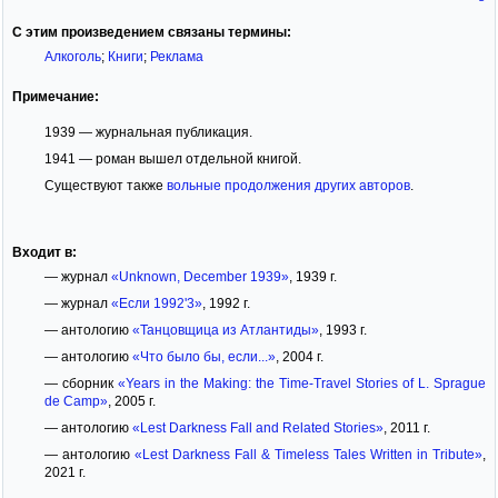
С этим произведением связаны термины:
Алкоголь
;
Книги
;
Реклама
Примечание:
1939 — журнальная публикация.
1941 — роман вышел отдельной книгой.
Существуют также
вольные продолжения других авторов
.
Входит в:
— журнал
«Unknown, December 1939»
, 1939 г.
— журнал
«Если 1992'3»
, 1992 г.
— антологию
«Танцовщица из Атлантиды»
, 1993 г.
— антологию
«Что было бы, если...»
, 2004 г.
— сборник
«Years in the Making: the Time-Travel Stories of L. Sprague
de Camp»
, 2005 г.
— антологию
«Lest Darkness Fall and Related Stories»
, 2011 г.
— антологию
«Lest Darkness Fall & Timeless Tales Written in Tribute»
,
2021 г.