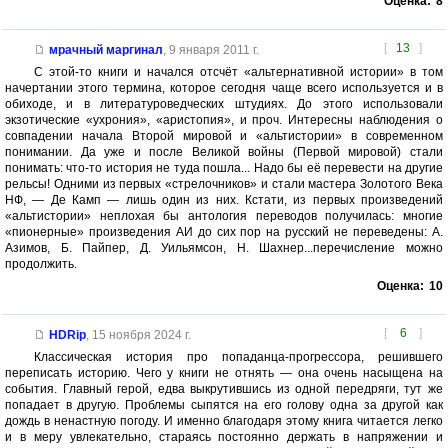
Оценка:
8
[
13
]
мрачный маргинал
,
9 января 2011 г.
С этой-то книги и начался отсчёт «альтернативной истории» в том
начертании этого термина, которое сегодня чаще всего используется и в
обиходе, и в литературоведческих штудиях. До этого использовали
экзотические «ухрония», «аристопия», и проч. Интересны наблюдения о
совпадении начала Второй мировой и «альтистории» в современном
понимании. Да уже и после Великой войны (Первой мировой) стали
понимать: что-то история не туда пошла... Надо бы её перевести на другие
рельсы! Одними из первых «стрелочников» и стали мастера Золотого Века
НФ, — Де Камп — лишь один из них. Кстати, из первых произведений
«альтистории» неплохая бы антология переводов получилась: многие
«пионерные» произведения АИ до сих пор на русский не переведены: А.
Азимов, Б. Пайпер, Д. Уильямсон, Н. Шахнер...перечисление можно
продолжить.
Оценка:
10
[
6
]
HDRip
,
15 ноября 2024 г.
Классическая история про попаданца-прогрессора, решившего
переписать историю. Чего у книги не отнять — она очень насыщена на
события. Главный герой, едва выкрутившись из одной передряги, тут же
попадает в другую. Проблемы сыпятся на его голову одна за другой как
дождь в ненастную погоду. И именно благодаря этому книга читается легко
и в меру увлекательно, стараясь постоянно держать в напряжении и