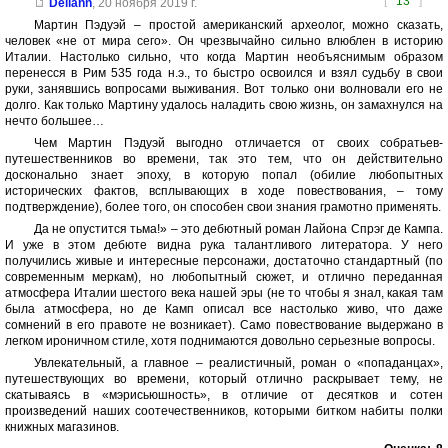
[
13
]
Deliann
,
20 ноября 2019 г.
Мартин Пэдуэй – простой американский археолог, можно сказать,
человек «не от мира сего». Он чрезвычайно сильно влюблен в историю
Италии. Настолько сильно, что когда Мартин необъяснимым образом
перенесся в Рим 535 года н.э., то быстро освоился и взял судьбу в свои
руки, занявшись вопросами выживания. Вот только они волновали его не
долго. Как только Мартину удалось наладить свою жизнь, он замахнулся на
нечто большее…
Чем Мартин Пэдуэй выгодно отличается от своих собратьев-
путешественников во времени, так это тем, что он действительно
досконально знает эпоху, в которую попал (обилие любопытных
исторических фактов, всплывающих в ходе повествования, – тому
подтверждение), более того, он способен свои знания грамотно применять.
Да не опустится тьма!» – это дебютный роман Лайона Спрэг де Кампа.
И уже в этом дебюте видна рука талантливого литератора. У него
получились живые и интересные персонажи, достаточно стандартный (по
современным меркам), но любопытный сюжет, и отлично переданная
атмосфера Италии шестого века нашей эры (не то чтобы я знал, какая там
была атмосфера, но де Камп описал все настолько живо, что даже
сомнений в его правоте не возникает). Само повествование выдержано в
легком ироничном стиле, хотя поднимаются довольно серьезные вопросы.
Увлекательный, а главное – реалистичный, роман о «попаданцах»,
путешествующих во времени, который отлично раскрывает тему, не
скатываясь в «мэрисьюшность», в отличие от десятков и сотен
произведений наших соотечественников, которыми битком набиты полки
книжных магазинов.