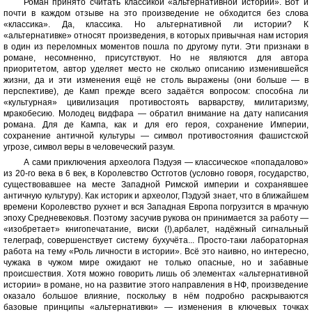
Роман принято считать классикой «альтернативной истории». Вот и
почти в каждом отзыве на это произведение не обходится без слова
«классика». Да, классика. Но альтернативной ли истории? К
«альтернативке» относят произведения, в которых привычная нам история
в один из переломных моментов пошла по другому пути. Эти признаки в
романе, несомненно, присутствуют. Но не являются для автора
приоритетом, автор уделяет место не сколько описанию изменившейся
жизни, да и эти изменения ещё не столь выражены (они больше — в
перспективе), де Камп прежде всего задаётся вопросом: способна ли
«культурная» цивилизация противостоять варварству, милитаризму,
мракобесию. Молодец видфара — обратил внимание на дату написания
романа. Для де Кампа, как и для его героя, сохранение Империи,
сохранение античной культуры — символ противостояния фашистской
угрозе, символ веры в человеческий разум.
А сами приключения археолога Пэдуэя — классическое «попадалово»
из 20-го века в 6 век, в Королевство Остготов (условно говоря, государство,
существовавшее на месте Западной Римской империи и сохранявшее
античную культуру). Как историк и археолог, Пэдуэй знает, что в ближайшем
времени Королевство рухнет и вся Западная Европа погрузится в мрачную
эпоху Средневековья. Поэтому засучив рукова он принимается за работу —
«изобретает» книгопечатание, виски (!),арбалет, надёжный сигнальный
телеграф, совершенствует систему бухучёта... Просто-таки лабораторная
работа на тему «Роль личности в истории». Всё это наивно, но интересно,
чужака в чужом мире ожидают не только опасные, но и забавные
происшествия. Хотя можно говорить лишь об элементах «альтернативной
истории» в романе, но на развитие этого направления в НФ, произведение
оказало большое влияние, поскольку в нём подробно раскрываются
базовые принципы «альтернативки» — изменения в ключевых точках