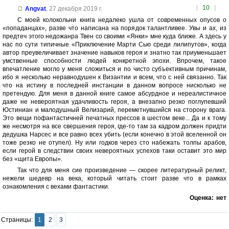
[
10
]
Angvat
,
27 декабря 2019 г.
С моей колокольни книга недалеко ушла от современных опусов о
«попаданцах», разве что написана на порядок талантливее. Увы и ах, из
предтеч этого недожанра Твен со своими «Янки» мне куда ближе. А здесь у
нас по сути типичные «Приключение Марти Сью среди лилипутов», когда
автор преувеличивает значение навыков героя и знатно так приуменьшает
умственные способности людей конкретной эпохи. Впрочем, такое
впечатление могло у меня сложиться и по чисто субъективным причинам,
ибо я несколько неравнодушен к Византии и всем, что с ней связанно. Так
что на истину в последней инстанции в данном вопросе нисколько не
претендую. Для меня в данной книге самое абсурдное и нереалистичное
даже не невероятная удачливость героя, а внезапно резко поглупевший
Юстиниан и малодушный Велизарий, переметнувшийся на сторону врага.
Это вещи пофантастичней печатных прессов в шестом веке... Да и к тому
же несмотря на все свершения героя, где-то там за кадром должен придти
дедушка Нарсес и все равно всех убить (если конечно в этой вселенной он
тоже резко не отупел). Ну или годков через сто набежать толпы арабов,
если герой в следствии своих невероятных успехов таки оставит это мир
без «щита Европы».
Так что для меня сие произведение — скорее литературный реликт,
нежели шедевр на века, который читать стоит разве что в рамках
ознакомления с вехами фантастики.
Оценка:
нет
Страницы:
1
2
3