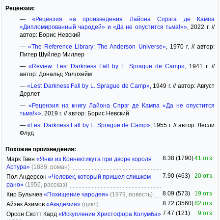
Рецензии:
—
«Рецензия на произведения Лайона Спрэга де Кампа
«Дипломированный чародей» и «Да не опустится тьма!»»
, 2022 г. //
автор: Борис Невский
—
«The Reference Library: The Anderson Universe»
, 1970 г. // автор:
Питер Шуйлер Миллер
—
«Review: Lest Darkness Fall by L. Sprague de Camp»
, 1941 г. //
автор: Дональд Уоллхейм
—
«Lest Darkness Fall by L. Sprague de Camp»
, 1949 г. // автор: Август
Дерлет
—
«Рецензия на книгу Лайона Спрэг де Кампа «Да не опустится
тьма!»»
, 2019 г. // автор: Борис Невский
—
«Lest Darkness Fall by L. Sprague de Camp»
, 1955 г. // автор: Лесли
Флуд
Похожие произведения:
8.38 (1790)
41 отз.
Марк Твен
«Янки из Коннектикута при дворе короля
Артура»
(1889, роман)
7.90 (463)
20 отз.
Пол Андерсон
«Человек, который пришел слишком
рано»
(1956, рассказ)
8.09 (573)
19 отз.
Кир Булычев
«Похищение чародея»
(1979, повесть)
8.72 (3560)
82 отз.
Айзек Азимов
«Академия»
(цикл)
7.47 (121)
9 отз.
Орсон Скотт Кард
«Искупление Христофора Колумба»