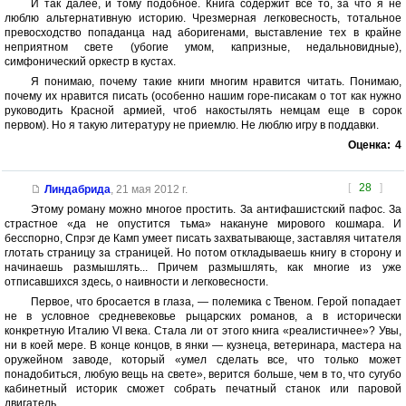
И так далее, и тому подобное. Книга содержит все то, за что я не
люблю альтернативную историю. Чрезмерная легковесность, тотальное
превосходство попаданца над аборигенами, выставление тех в крайне
неприятном свете (убогие умом, капризные, недальновидные),
симфонический оркестр в кустах.
Я понимаю, почему такие книги многим нравится читать. Понимаю,
почему их нравится писать (особенно нашим горе-писакам о тот как нужно
руководить Красной армией, чтоб накостылять немцам еще в сорок
первом). Но я такую литературу не приемлю. Не люблю игру в поддавки.
Оценка:
4
[
28
]
Линдабрида
,
21 мая 2012 г.
Этому роману можно многое простить. За антифашистский пафос. За
страстное «да не опустится тьма» накануне мирового кошмара. И
бесспорно, Спрэг де Камп умеет писать захватывающе, заставляя читателя
глотать страницу за страницей. Но потом откладываешь книгу в сторону и
начинаешь размышлять... Причем размышлять, как многие из уже
отписавшихся здесь, о наивности и легковесности.
Первое, что бросается в глаза, — полемика с Твеном. Герой попадает
не в условное средневековье рыцарских романов, а в исторически
конкретную Италию VI века. Стала ли от этого книга «реалистичнее»? Увы,
ни в коей мере. В конце концов, в янки — кузнеца, ветеринара, мастера на
оружейном заводе, который «умел сделать все, что только может
понадобиться, любую вещь на свете», верится больше, чем в то, что сугубо
кабинетный историк сможет собрать печатный станок или паровой
двигатель.