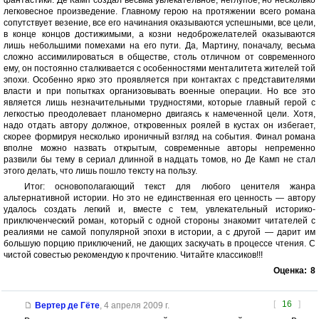
фантастики. Де Камп создал весьма увлекательное, неглупое, но несколько
легковесное произведение. Главному герою на протяжении всего романа
сопутствует везение, все его начинания оказываются успешными, все цели,
в конце концов достижимыми, а козни недоброжелателей оказываются
лишь небольшими помехами на его пути. Да, Мартину, поначалу, весьма
сложно ассимилироваться в обществе, столь отличном от современного
ему, он постоянно сталкивается с особенностями менталитета жителей той
эпохи. Особенно ярко это проявляется при контактах с представителями
власти и при попытках организовывать военные операции. Но все это
является лишь незначительными трудностями, которые главный герой с
легкостью преодолевает планомерно двигаясь к намеченной цели. Хотя,
надо отдать автору должное, откровенных роялей в кустах он избегает,
скорее формируя несколько ироничный взгляд на события. Финал романа
вполне можно назвать открытым, современные авторы непременно
развили бы тему в сериал длинной в надцать томов, но Де Камп не стал
этого делать, что лишь пошло тексту на пользу.
Итог: основополагающий текст для любого ценителя жанра
альтернативной истории. Но это не единственная его ценность — автору
удалось создать легкий и, вместе с тем, увлекательный историко-
приключенческий роман, который с одной стороны знакомит читателей с
реалиями не самой популярной эпохи в истории, а с другой — дарит им
большую порцию приключений, не дающих заскучать в процессе чтения. С
чистой совестью рекомендую к прочтению. Читайте классиков!!!
Оценка:
8
[
16
]
Вертер де Гёте
,
4 апреля 2009 г.