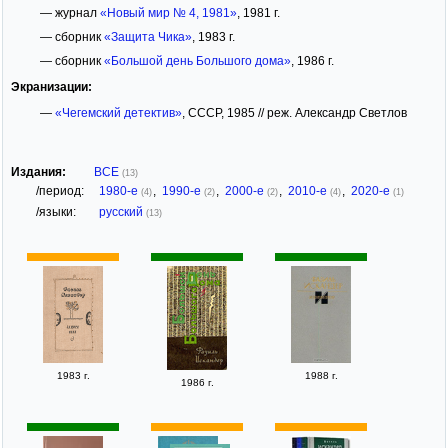
— журнал
«Новый мир № 4, 1981»
, 1981 г.
— сборник
«Защита Чика»
, 1983 г.
— сборник
«Большой день Большого дома»
, 1986 г.
Экранизации:
—
«Чегемский детектив»
, СССР, 1985 // реж. Александр Светлов
Издания:
ВСЕ
(13)
/период:
1980-е
,
1990-е
,
2000-е
,
2010-е
,
2020-е
(4)
(2)
(2)
(4)
(1)
/языки:
русский
(13)
1983 г.
1988 г.
1986 г.