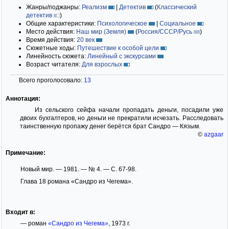
Жанры/поджанры:
Реализм
|
Детектив
(
Классический
детектив
)
Общие характеристики:
Психологическое
|
Социальное
Место действия:
Наш мир (Земля)
(
Россия/СССР/Русь
)
Время действия:
20 век
Сюжетные ходы:
Путешествие к особой цели
Линейность сюжета:
Линейный с экскурсами
Возраст читателя:
Для взрослых
Всего проголосовало:
13
Аннотация:
Из сельского сейфа начали пропадать деньги, посадили уже
двоих бухгалтеров, но деньги не прекратили исчезать. Расследовать
таинственную пропажу денег берётся брат Сандро — Кязым.
©
azgaar
Примечание:
Новый мир. — 1981. — № 4. — С. 67-98.
Глава 18 романа «Сандро из Чегема».
Входит в:
— роман
«Сандро из Чегема»
, 1973 г.