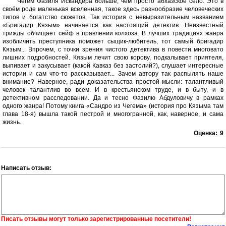
Чегем Фазиля Искандера больше, чем просто абхазское село. Это в
своём роде маленькая вселенная, такое здесь разнообразие человеческих
типов и богатство сюжетов. Так история с невыразительным названием
«Бригадир Кязым» начинается как настоящий детектив. Неизвестный
трижды обчищает сейф в правлении колхоза. В лучших традициях жанра
изобличить преступника поможет сыщик-любитель, тот самый бригадир
Кязым... Впрочем, с точки зрения чистого детектива в повести многовато
лишних подробностей. Кязым лечит свою корову, подкалывает приятеля,
выпивает и закусывает (какой Кавказ без застолий?), слушает интересные
истории и сам что-то рассказывает... Зачем автору так распылять наше
внимание? Наверное, ради доказательства простой мысли: талантливый
человек талантлив во всем. И в крестьянском труде, и в быту, и в
детективном расследовании. Да и тесно Фазилю Абдуловичу в рамках
одного жанра! Потому книга «Сандро из Чегема» (история про Кязыма там
глава 18-я) вышла такой пестрой и многогранной, как, наверное, и сама
жизнь.
Оценка:
9
Написать отзыв:
Писать отзывы могут только зарегистрированные посетители!