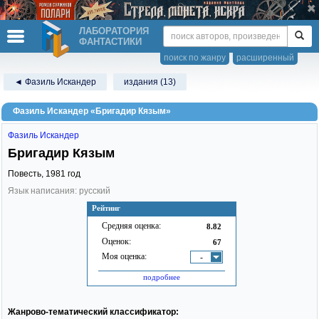
ЛАБОРАТОРИЯ
ФАНТАСТИКИ
поиск по жанру
расширенный
◄ Фазиль Искандер
издания (13)
Фазиль Искандер «Бригадир Кязым»
Фазиль Искандер
Бригадир Кязым
Повесть,
1981
год
Язык написания: русский
Рейтинг
Средняя оценка:
8.82
Оценок:
67
Моя оценка:
-
подробнее
Жанрово-тематический классификатор: