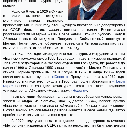
переводчик и поэт, лауреат ряда
премий.
Родился 6 марта 1929 в Сухуми
в семье бывшего владельца
кирпичного завода иранского
происхождения. В 1938 году отец будущего писателя был депортирован
из СССР, больше его Фазиль никогда не видел. Воспитывался
родственниками матери-абхазки в селе Чегем. Окончил русскую школу в
Абхазии с золотой медалью. Поступил в Библиотечный институт в
Москве. После трёх лет обучения перевёлся в Литературный институт
им. А.М. Горького, который окончил в 1954 году.
В 1954-1955 годах Искандер был литературным сотрудником газеты
«Брянский комсомолец», в 1955-1956 годах — газеты «Курская правда». В
1956 стал редактором в абхазском отделении Госиздата, где работал до
начала 1990-х. С начала 1990-х постоянно живёт в Москве. Первая книга
стихов «Горные тропы» вышла в Сухуми в 1957, в конце 1950-х годов
начал печататься в журнале
«Юность»
. Прозу начал писать с 1962 года.
Известность к писателю пришла в 1966 году после публикации в
«Новом
мире»
повести «Созвездие Козлотура». Печатался также в изданиях
«Литературная Абхазия», «Новый мир»,
«Неделя»
.
Главные книги Искандера написаны в своеобразном жанре: роман-
эпопея «Сандро из Чегема», эпос «Детство Чика», повесть-притча
«Кролики и удавы», эссе-диалог «Думающий о России и американец».
Сюжет многих его сочинений разворачивается в селе Чегем, где автор
провёл значительную часть своего детства.
В 1979 году участвовал в создании неподцензурного альманаха
«Метрополь», изданном в США, за что на несколько лет был практически