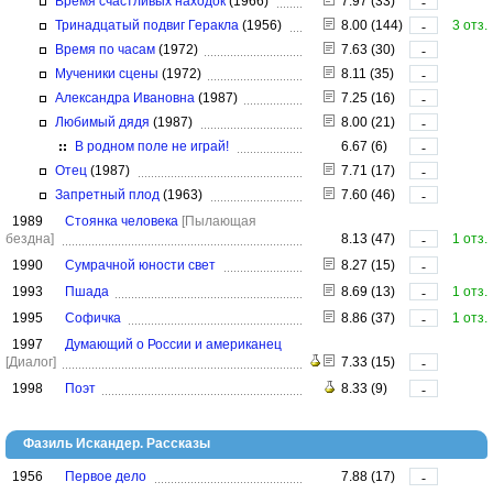
Время счастливых находок
(1966)
7.97 (33)
-
Тринадцатый подвиг Геракла
(1956)
8.00 (144)
3 отз.
-
Время по часам
(1972)
7.63 (30)
-
Мученики сцены
(1972)
8.11 (35)
-
Александра Ивановна
(1987)
7.25 (16)
-
Любимый дядя
(1987)
8.00 (21)
-
В родном поле не играй!
6.67 (6)
-
Отец
(1987)
7.71 (17)
-
Запретный плод
(1963)
7.60 (46)
-
1989
Стоянка человека
[Пылающая
бездна]
8.13 (47)
1 отз.
-
1990
Сумрачной юности свет
8.27 (15)
-
1993
Пшада
8.69 (13)
1 отз.
-
1995
Софичка
8.86 (37)
1 отз.
-
1997
Думающий о России и американец
[Диалог]
7.33 (15)
-
1998
Поэт
8.33 (9)
-
Фазиль Искандер. Рассказы
1956
Первое дело
7.88 (17)
-