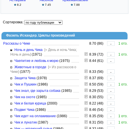
Астафьев
Аксёнов
Кржижановский
8.2
7.45
7.88
Сортировка:
Фазиль Искандер. Циклы произведений
Рассказы о Чике
8.70 (86)
1 отз.
-
Ночь и день Чика
[= День и ночь Чика;
Ночь и день]
(1971)
8.39 (72)
1 отз.
-
Чаепитие и любовь к морю
(1975)
8.44 (61)
-
Животные в городе
[= Из рассказов о
Чике]
(1977)
8.33 (56)
-
Защита Чика
(1978)
8.37 (69)
-
Чик и Пушкин
(1986)
8.50 (59)
1 отз.
-
Чик знал, где зарыта собака
(1985)
8.29 (53)
-
Чик на охоте
(1985)
8.30 (55)
-
Чик и белая курица
(2000)
8.22 (48)
-
Подвиг Чика
(1986)
8.46 (54)
-
Чик идет на оплакивание
(1986)
8.35 (59)
1 отз.
-
Чик и лунатик
(1987)
8.31 (50)
1 отз.
-
Чик — играющий судья
(1994)
8.32 (49)