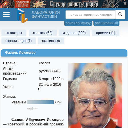
ЛАБОРАТОРИЯ
ФАНТАСТИКИ
поиск по жанру
расширенный
◄ авторы
отзывы (62)
издания (300)
премии (11)
экранизации (7)
статистика
Фазиль Искандер
Страна:
Россия
Языки
русский (740)
произведений:
Родился:
6 марта 1929 г.
31 июля 2016
Умер:
г.
Жанры:
Реализм
92%
ещё >>
Фазиль Абдулович Искандер
— советский и российский прозаик,