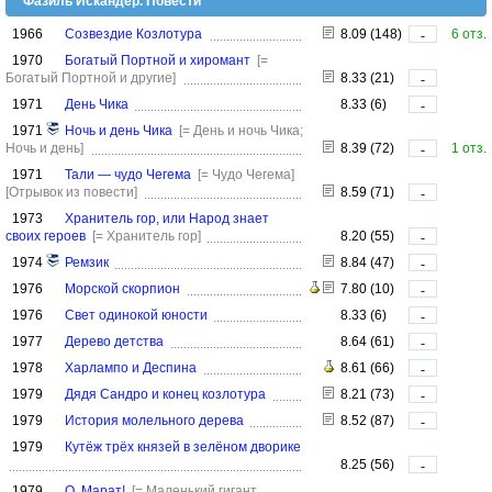
Фазиль Искандер. Повести
1966
Созвездие Козлотура
8.09 (148)
6 отз.
-
1970
Богатый Портной и хиромант
[=
Богатый Портной и другие]
8.33 (21)
-
1971
День Чика
8.33 (6)
-
1971
Ночь и день Чика
[= День и ночь Чика;
Ночь и день]
8.39 (72)
1 отз.
-
1971
Тали — чудо Чегема
[= Чудо Чегема]
[Отрывок из повести]
8.59 (71)
-
1973
Хранитель гор, или Народ знает
своих героев
[= Хранитель гор]
8.20 (55)
-
1974
Ремзик
8.84 (47)
-
1976
Морской скорпион
7.80 (10)
-
1976
Свет одинокой юности
8.33 (6)
-
1977
Дерево детства
8.64 (61)
-
1978
Харлампо и Деспина
8.61 (66)
-
1979
Дядя Сандро и конец козлотура
8.21 (73)
-
1979
История молельного дерева
8.52 (87)
-
1979
Кутёж трёх князей в зелёном дворике
8.25 (56)
-
1979
О, Марат!
[= Маленький гигант