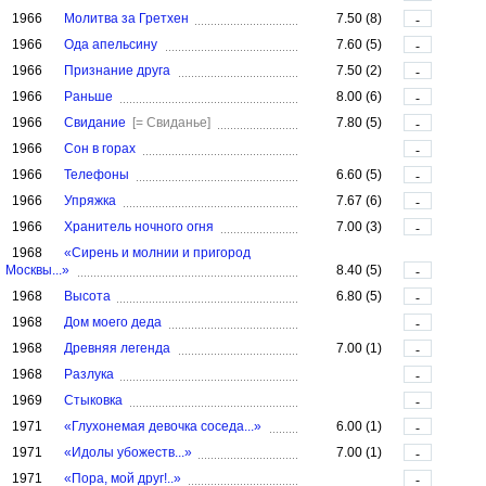
1966
Молитва за Гретхен
7.50 (8)
-
1966
Ода апельсину
7.60 (5)
-
1966
Признание друга
7.50 (2)
-
1966
Раньше
8.00 (6)
-
1966
Свидание
[= Свиданье]
7.80 (5)
-
1966
Сон в горах
-
1966
Телефоны
6.60 (5)
-
1966
Упряжка
7.67 (6)
-
1966
Хранитель ночного огня
7.00 (3)
-
1968
«Сирень и молнии и пригород
Москвы...»
8.40 (5)
-
1968
Высота
6.80 (5)
-
1968
Дом моего деда
-
1968
Древняя легенда
7.00 (1)
-
1968
Разлука
-
1969
Стыковка
-
1971
«Глухонемая девочка соседа...»
6.00 (1)
-
1971
«Идолы убожеств...»
7.00 (1)
-
1971
«Пора, мой друг!..»
-