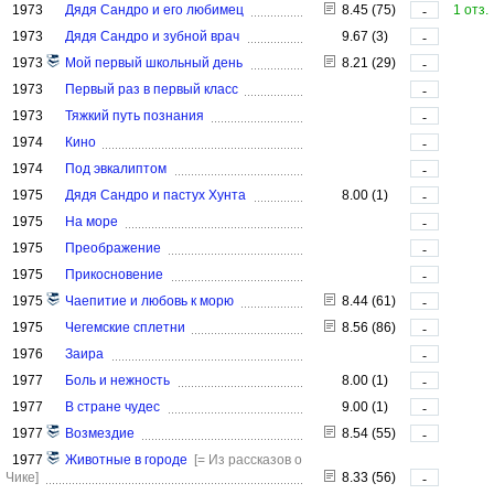
1973
Дядя Сандро и его любимец
8.45 (75)
1 отз.
-
1973
Дядя Сандро и зубной врач
9.67 (3)
-
1973
Мой первый школьный день
8.21 (29)
-
1973
Первый раз в первый класс
-
1973
Тяжкий путь познания
-
1974
Кино
-
1974
Под эвкалиптом
-
1975
Дядя Сандро и пастух Хунта
8.00 (1)
-
1975
На море
-
1975
Преображение
-
1975
Прикосновение
-
1975
Чаепитие и любовь к морю
8.44 (61)
-
1975
Чегемские сплетни
8.56 (86)
-
1976
Заира
-
1977
Боль и нежность
8.00 (1)
-
1977
В стране чудес
9.00 (1)
-
1977
Возмездие
8.54 (55)
-
1977
Животные в городе
[= Из рассказов о
Чике]
8.33 (56)
-