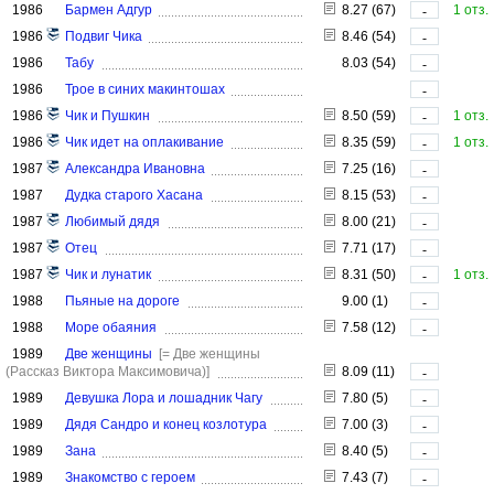
1986
Бармен Адгур
8.27 (67)
1 отз.
-
1986
Подвиг Чика
8.46 (54)
-
1986
Табу
8.03 (54)
-
1986
Трое в синих макинтошах
-
1986
Чик и Пушкин
8.50 (59)
1 отз.
-
1986
Чик идет на оплакивание
8.35 (59)
1 отз.
-
1987
Александра Ивановна
7.25 (16)
-
1987
Дудка старого Хасана
8.15 (53)
-
1987
Любимый дядя
8.00 (21)
-
1987
Отец
7.71 (17)
-
1987
Чик и лунатик
8.31 (50)
1 отз.
-
1988
Пьяные на дороге
9.00 (1)
-
1988
Море обаяния
7.58 (12)
-
1989
Две женщины
[= Две женщины
(Рассказ Виктора Максимовича)]
8.09 (11)
-
1989
Девушка Лора и лошадник Чагу
7.80 (5)
-
1989
Дядя Сандро и конец козлотура
7.00 (3)
-
1989
Зана
8.40 (5)
-
1989
Знакомство с героем
7.43 (7)
-