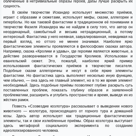
облечённые в нетривиальные образы героев, дабы лучше раскрыть их
сущность.
В своём творчестве Искандер использует множество приёмов,
играет с образами и сюжетами, использует мифы, сказки, аллегории и
гиперболы. Но как таковой фантастики в традиционном её понимании в
творчестве Фазиля Искандера мы не найдем в силу того, что автор он
неординарный, самобытный и весьма нетрадиционный, а потому
интересный. Фантастика у него неявная, завуалированная, невидимая на
первый взгляд, но оттого не менее значимая. Наиболее ярко
фантастические элементы проявляются в философских сказках автора.
Например, сказка «Кролики и удавы», где героями являются животные, а
действие разворачивается в Государстве Кроликов. Использован и
евангельский сюжет. Это, пожалуй, наиболее яркий пример
использования фантастических приёмов в творчестве писателя.
Подобные сказки аллегоричны и несут в себе яркие элементы
фантастики. Но фантастика здесь выполняет несколько иную функцию,
чем обычно, — она здесь не главный элемент, но в то же время элемент
необходимый. Здесь подобные приёмы позволяют глубже раскрыть суть
поставленных проблем, показать глубину образов и заявленной
проблематики, расширить и углубить пространство и время, выведя их из
жёстких рамок.
Повесть «Созвездие козлотура» рассказывает о выведении нового
животного — козлотура, происходящего от горного тура и домашней
козы. Здесь автор использует как традиционные фантастические
элементы, так и свои излюбленные приёмы. Образ козлотура выступает
здесь метафорой социального эксперимента по созданию
идеологизированного человека.