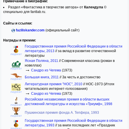
Примечание к биографии:
Раздел «Фантастика в творчестве автора» от
Календула
©
специально для fantlab.ru.
Сайты и ссылки:
faziliskander.com
(официальный сайт)
Награды и премии:
Государственная премия Российской Федерации в области
литературы, 2013
//
за вклад в развитие отечественной
лауреат
литературы
Ясная Поляна, 2011
//
Современная классика (роман в
новеллах)
→
лауреат
Сандро из Чегема
(1973)
Большая книга, 2011
//
За честь и достоинство
лауреат
Литературная премия "НОС", 2010
//
НОС-1973 (Итоги
читательского интернет-голосования)
→
лауреат
Сандро из Чегема
(1973)
Российская независимая премия в области высших
достижений литературы и искусства «Триумф», 1998
лауреат
Пушкинская премия фонда А. Тепфера, 1993
лауреат
Государственная премия Российской Федерации в области
литературы, 1993
//
за книги последних лет «Праздник
лауреат