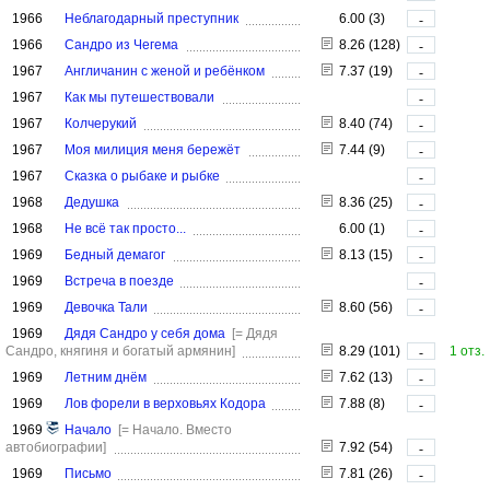
1966
Неблагодарный преступник
6.00 (3)
-
1966
Сандро из Чегема
8.26 (128)
-
1967
Англичанин с женой и ребёнком
7.37 (19)
-
1967
Как мы путешествовали
-
1967
Колчерукий
8.40 (74)
-
1967
Моя милиция меня бережёт
7.44 (9)
-
1967
Сказка о рыбаке и рыбке
-
1968
Дедушка
8.36 (25)
-
1968
Не всё так просто...
6.00 (1)
-
1969
Бедный демагог
8.13 (15)
-
1969
Встреча в поезде
-
1969
Девочка Тали
8.60 (56)
-
1969
Дядя Сандро у себя дома
[= Дядя
Сандро, княгиня и богатый армянин]
8.29 (101)
1 отз.
-
1969
Летним днём
7.62 (13)
-
1969
Лов форели в верховьях Кодора
7.88 (8)
-
1969
Начало
[= Начало. Вместо
автобиографии]
7.92 (54)
-
1969
Письмо
7.81 (26)
-