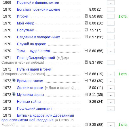
1969
Портной и фининспектор
-
1970
Богатый портной и другие
8.00 (1)
-
1970
Игроки
8.50 (88)
1 отз.
-
1970
Мой кумир
8.00 (16)
-
1970
Попутчики
7.57 (7)
-
1970
Свидание в папоротниках
8.57 (56)
-
1970
Случай на дороге
-
1970
Тали — чудо Чегема
8.60 (56)
-
1971
Принц Ольденбургский
[= Дядя
Сандро и чёрный лебедь]
8.37 (96)
-
1971
Путь из варяг в греки
[Юмористический рассказ]
8.68 (19)
1 отз.
-
1972
Время по часам
7.63 (30)
-
1972
Долги и страсти
[= Долг и страсть]
8.00 (11)
-
1972
Мученики сцены
8.11 (35)
-
1972
Ночные тайны
8.29 (24)
-
1972
Последний хиромант
-
1973
Битва на Кодоре, или Деревянный
броневик имени Ной Жордания
[= Битва на
Кодоре]
8.35 (88)
1 отз.
-