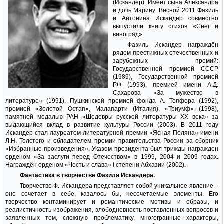
(Искандер). Имеет сына Александра
и дочь Марину. Весной 2011 Фазиль
и Антонина Искандер совместно
выпустили книгу стихов «Снег и
виноград».
Фазиль Искандер награждён
рядом престижных отечественных и
зарубежных премий:
Государственной премией СССР
(1989), Государственной премией
РФ (1993), премией имени А.Д.
Сахарова «За мужество в
литературе» (1991), Пушкинской премией фонда А. Тепфера (1992),
премией «Золотой Остап», Малапарти (Италия), «Триумф» (1998),
памятной медалью РАН «Шедевры русской литературы ХХ века» за
выдающийся вклад в развитие культуры России (2003). В 2011 году
Искандер стал лауреатом литературной премии «Ясная Поляна» имени
Л.Н. Толстого и обладателем премии правительства России за сборник
«Избранные произведения». Указом президента был трижды награжден
орденом «За заслуги перед Отечеством» в 1999, 2004 и 2009 годах.
Награждён орденом «Честь и слава» I степени Абхазии (2002).
Фантастика в творчестве Фазиля Искандера.
Творчество Ф. Искандера представляет собой уникальное явление –
оно сочетает в себе, казалось бы, несочетаемые элементы. Его
творчество контаминирует и романтические мотивы и образы, и
реалистичность изображения, злободневность поставленных вопросов и
заявленных тем, сложную проблематику, многогранные характеры,