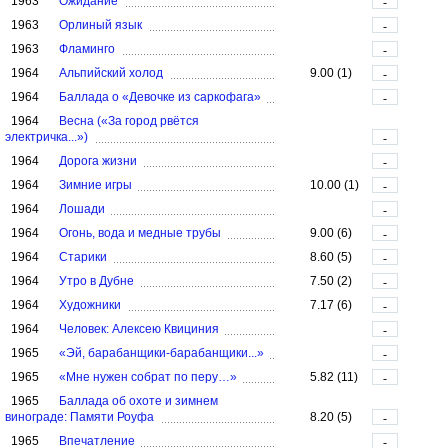
1963
Ожидание
-
1963
Орлиный язык
-
1963
Фламинго
-
1964
Альпийский холод
9.00 (1)
-
1964
Баллада о «Девочке из саркофага»
-
1964
Весна («За город рвётся
электричка...»)
-
1964
Дорога жизни
-
1964
Зимние игры
10.00 (1)
-
1964
Лошади
-
1964
Огонь, вода и медные трубы
9.00 (6)
-
1964
Старики
8.60 (5)
-
1964
Утро в Дубне
7.50 (2)
-
1964
Художники
7.17 (6)
-
1964
Человек: Алексею Квициния
-
1965
«Эй, барабанщики-барабанщики...»
-
1965
«Мне нужен собрат по перу…»
5.82 (11)
-
1965
Баллада об охоте и зимнем
винограде: Памяти Роуфа
8.20 (5)
-
1965
Впечатление
-