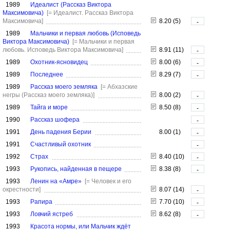
1989
Идеалист (Рассказ Виктора
Максимовича)
[= Идеалист. Рассказ Виктора
Максимовича]
8.20 (5)
-
1989
Мальчики и первая любовь (Исповедь
Виктора Максимовича)
[= Мальчики и первая
любовь. Исповедь Виктора Максимовича]
8.91 (11)
-
1989
Охотник-ясновидец
8.00 (6)
-
1989
Последнее
8.29 (7)
-
1989
Рассказ моего земляка
[= Абхазские
негры (Рассказ моего земляка)]
8.00 (2)
-
1989
Тайга и море
8.50 (8)
-
1990
Рассказ шофера
-
1991
День падения Берии
8.00 (1)
-
1991
Счастливый охотник
-
1992
Страх
8.40 (10)
-
1993
Рукопись, найденная в пещере
8.38 (8)
-
1993
Ленин на «Амре»
[= Человек и его
окрестности]
8.07 (14)
-
1993
Рапира
7.70 (10)
-
1993
Ловчий ястреб
8.62 (8)
-
1993
Красота нормы, или Мальчик ждёт