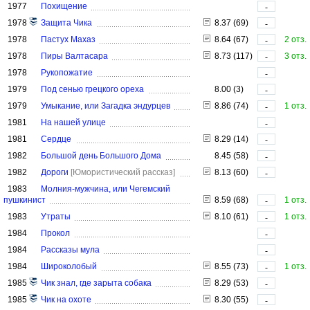
1977
Похищение
-
1978
Защита Чика
8.37 (69)
-
1978
Пастух Махаз
8.64 (67)
2 отз.
-
1978
Пиры Валтасара
8.73 (117)
3 отз.
-
1978
Рукопожатие
-
1979
Под сенью грецкого ореха
8.00 (3)
-
1979
Умыкание, или Загадка эндурцев
8.86 (74)
1 отз.
-
1981
На нашей улице
-
1981
Сердце
8.29 (14)
-
1982
Большой день Большого Дома
8.45 (58)
-
1982
Дороги
[Юмористический рассказ]
8.13 (60)
-
1983
Молния-мужчина, или Чегемский
пушкинист
8.59 (68)
1 отз.
-
1983
Утраты
8.10 (61)
1 отз.
-
1984
Прокол
-
1984
Рассказы мула
-
1984
Широколобый
8.55 (73)
1 отз.
-
1985
Чик знал, где зарыта собака
8.29 (53)
-
1985
Чик на охоте
8.30 (55)
-