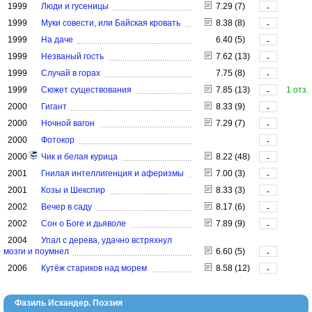
1999
Люди и гусеницы
7.29 (7)
-
1999
Муки совести, или Байская кровать
8.38 (8)
-
1999
На даче
6.40 (5)
-
1999
Незваный гость
7.62 (13)
-
1999
Случай в горах
7.75 (8)
-
1999
Сюжет существования
7.85 (13)
1 отз.
-
2000
Гигант
8.33 (9)
-
2000
Ночной вагон
7.29 (7)
-
2000
Фотокор
-
2000
Чик и белая курица
8.22 (48)
-
2001
Гнилая интеллигенция и аферизмы
7.00 (3)
-
2001
Козы и Шекспир
8.33 (3)
-
2002
Вечер в саду
8.17 (6)
-
2002
Сон о Боге и дьяволе
7.89 (9)
-
2004
Упал с дерева, удачно встряхнул
мозги и поумнел
6.60 (5)
-
2006
Кутёж стариков над морем
8.58 (12)
-
Фазиль Искандер. Поэзия