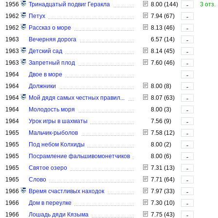
1956
Тринадцатый подвиг Геракла
8.00 (144)
3 отз.
-
1962
Петух
7.94 (67)
-
1962
Рассказ о море
8.13 (46)
-
1963
Вечерняя дорога
6.57 (14)
-
1963
Детский сад
8.14 (45)
-
1963
Запретный плод
7.60 (46)
-
1964
Двое в море
-
1964
Должники
8.00 (8)
-
1964
Мой дядя самых честных правил...
8.07 (63)
-
1964
Молодость моря
8.00 (3)
-
1964
Урок игры в шахматы
7.56 (9)
-
1965
Мальчик-рыболов
7.58 (12)
-
1965
Под небом Колхиды
8.00 (2)
-
1965
Посрамление фальшивомонетчиков
8.00 (6)
-
1965
Святое озеро
7.31 (13)
-
1965
Слово
7.71 (64)
-
1966
Время счастливых находок
7.97 (33)
-
1966
Дом в переулке
7.30 (10)
-
1966
Лошадь дяди Кязыма
7.75 (43)
-