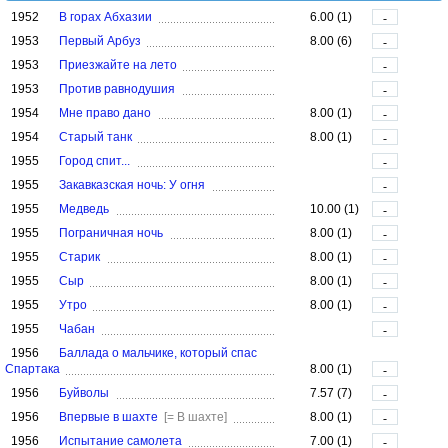
1952
В горах Абхазии
6.00 (1)
-
1953
Первый Арбуз
8.00 (6)
-
1953
Приезжайте на лето
-
1953
Против равнодушия
-
1954
Мне право дано
8.00 (1)
-
1954
Старый танк
8.00 (1)
-
1955
Город спит...
-
1955
Закавказская ночь: У огня
-
1955
Медведь
10.00 (1)
-
1955
Пограничная ночь
8.00 (1)
-
1955
Старик
8.00 (1)
-
1955
Сыр
8.00 (1)
-
1955
Утро
8.00 (1)
-
1955
Чабан
-
1956
Баллада о мальчике, который спас
Спартака
8.00 (1)
-
1956
Буйволы
7.57 (7)
-
1956
Впервые в шахте
[= В шахте]
8.00 (1)
-
1956
Испытание самолета
7.00 (1)
-