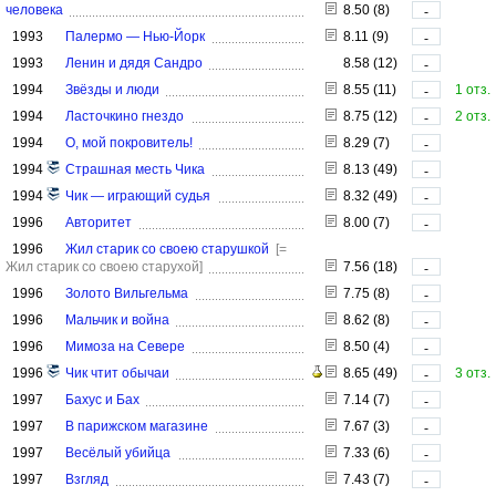
человека
8.50 (8)
-
1993
Палермо — Нью-Йорк
8.11 (9)
-
1993
Ленин и дядя Сандро
8.58 (12)
-
1994
Звёзды и люди
8.55 (11)
1 отз.
-
1994
Ласточкино гнездо
8.75 (12)
2 отз.
-
1994
О, мой покровитель!
8.29 (7)
-
1994
Страшная месть Чика
8.13 (49)
-
1994
Чик — играющий судья
8.32 (49)
-
1996
Авторитет
8.00 (7)
-
1996
Жил старик со своею старушкой
[=
Жил старик со своею старухой]
7.56 (18)
-
1996
Золото Вильгельма
7.75 (8)
-
1996
Мальчик и война
8.62 (8)
-
1996
Мимоза на Севере
8.50 (4)
-
1996
Чик чтит обычаи
8.65 (49)
3 отз.
-
1997
Бахус и Бах
7.14 (7)
-
1997
В парижском магазине
7.67 (3)
-
1997
Весёлый убийца
7.33 (6)
-
1997
Взгляд
7.43 (7)
-