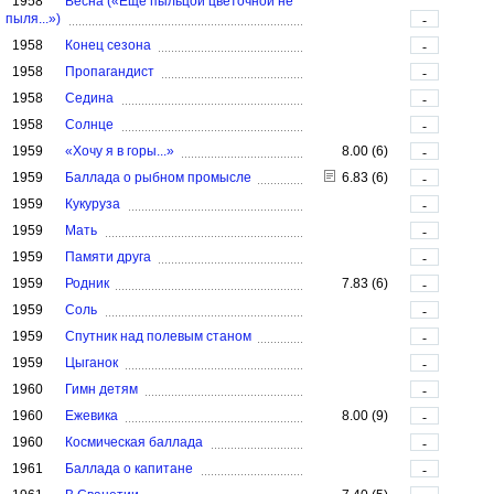
1958
Весна («Ещё пыльцой цветочной не
пыля...»)
-
1958
Конец сезона
-
1958
Пропагандист
-
1958
Седина
-
1958
Солнце
-
1959
«Хочу я в горы...»
8.00 (6)
-
1959
Баллада о рыбном промысле
6.83 (6)
-
1959
Кукуруза
-
1959
Мать
-
1959
Памяти друга
-
1959
Родник
7.83 (6)
-
1959
Соль
-
1959
Спутник над полевым станом
-
1959
Цыганок
-
1960
Гимн детям
-
1960
Ежевика
8.00 (9)
-
1960
Космическая баллада
-
1961
Баллада о капитане
-