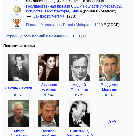
ожидания праздника» и «Стоянка человека»
Государственная премия СССР в области литературы,
искусства и архитектуры, 1989
//
(роман в новеллах)
→
лауреат
Сандро из Чегема
(1973)
Премия Малапарте / Premio Malaparte, 1988
//
(СССР)
лауреат
страница всех премий и номинаций (11 шт.) >>
Похожие авторы:
Людмила
Андрей
Владимир
Леонид Леонов
Улицкая
Платонов
Маканин
7.72
7.44
7.61
7.42
ещё +9
Виктор
Василий
Сигизмунд