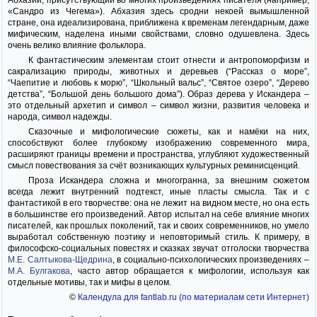
Абхазии, присутствующий во многих произведениях писателя (например,
«Сандро из Чегема»). Абхазия здесь сродни некоей вымышленной
стране, она идеализирована, приближена к временам легендарным, даже
мифическим, наделена иными свойствами, словно одушевлена. Здесь
очень велико влияние фольклора.
К фантастическим элементам стоит отнести и антропоморфизм и
сакрализацию природы, животных и деревьев (“Рассказ о море”,
“Чаепитие и любовь к морю”, “Школьный вальс”, “Святое озеро”, “Дерево
детства”, “Большой день большого дома”). Образ дерева у Искандера –
это отдельный архетип и символ – символ жизни, развития человека и
народа, символ надежды.
Сказочные и мифологические сюжеты, как и намёки на них,
способствуют более глубокому изображению современного мира,
расширяют границы времени и пространства, углубляют художественный
смысл повествования за счёт возникающих культурных реминисценций.
Проза Искандера сложна и многогранна, за внешним сюжетом
всегда лежит внутренний подтекст, иные пласты смысла. Так и с
фантастикой в его творчестве: она не лежит на видном месте, но она есть
в большинстве его произведений. Автор испытал на себе влияние многих
писателей, как прошлых поколений, так и своих современников, но умело
выработал собственную поэтику и неповторимый стиль. К примеру, в
философско-социальных повестях и сказках звучат отголоски творчества
М.Е. Салтыкова-Щедрина
, в социально-психологических произведениях –
М.А. Булгакова
, часто автор обращается к мифологии, используя как
отдельные мотивы, так и мифы в целом.
©
Календула для fantlab.ru (по материалам сети Интернет)