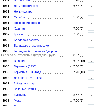
1961
В Сванетии
7.40 (5)
-
1961
Дети Черноморья
6.67 (6)
-
1961
Ночь у костра
-
1961
Октябрь
5.50 (2)
-
1961
Посещение церкви
-
1961
Хашная
7.50 (6)
-
1962
Гранат
7.80 (5)
-
1963
Баллада о зависти
-
1963
Баллада о старом посохе
-
1963
Баллада об отречении Джордано
[=
Баллада об отречении Джордано Бруно]
8.67 (6)
-
1963
В давильне
6.27 (15)
-
1963
Германия (1933)
7.50 (6)
-
1963
Германия 1933 года
7.70 (10)
-
1963
Да здравствует любовь!
-
1963
Звёздная сестра
-
1963
Зелёные штаны
-
1963
Кувшины
8.67 (6)
-
1963
Мода
7.00 (2)
-