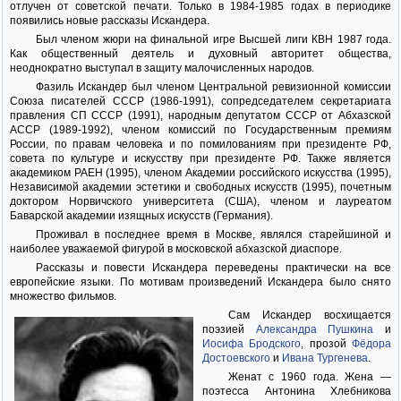
отлучен от советской печати. Только в 1984-1985 годах в периодике
появились новые рассказы Искандера.
Был членом жюри на финальной игре Высшей лиги КВН 1987 года.
Как общественный деятель и духовный авторитет общества,
неоднократно выступал в защиту малочисленных народов.
Фазиль Искандер был членом Центральной ревизионной комиссии
Союза писателей СССР (1986-1991), сопредседателем секретариата
правления СП СССР (1991), народным депутатом СССР от Абхазской
АССР (1989-1992), членом комиссий по Государственным премиям
России, по правам человека и по помилованиям при президенте РФ,
совета по культуре и искусству при президенте РФ. Также является
академиком РАЕН (1995), членом Академии российского искусства (1995),
Независимой академии эстетики и свободных искусств (1995), почетным
доктором Норвичского университета (США), членом и лауреатом
Баварской академии изящных искусств (Германия).
Проживал в последнее время в Москве, являлся старейшиной и
наиболее уважаемой фигурой в московской абхазской диаспоре.
Рассказы и повести Искандера переведены практически на все
европейские языки. По мотивам произведений Искандера было снято
множество фильмов.
Сам Искандер восхищается
поэзией
Александра Пушкина
и
Иосифа Бродского
, прозой
Фёдора
Достоевского
и
Ивана Тургенева
.
Женат с 1960 года. Жена —
поэтесса Антонина Хлебникова