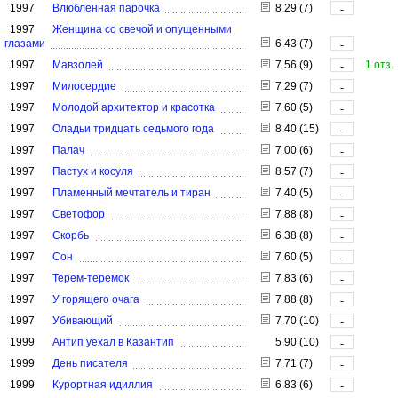
1997
Влюбленная парочка
8.29 (7)
-
1997
Женщина со свечой и опущенными
глазами
6.43 (7)
-
1997
Мавзолей
7.56 (9)
1 отз.
-
1997
Милосердие
7.29 (7)
-
1997
Молодой архитектор и красотка
7.60 (5)
-
1997
Оладьи тридцать седьмого года
8.40 (15)
-
1997
Палач
7.00 (6)
-
1997
Пастух и косуля
8.57 (7)
-
1997
Пламенный мечтатель и тиран
7.40 (5)
-
1997
Светофор
7.88 (8)
-
1997
Скорбь
6.38 (8)
-
1997
Сон
7.60 (5)
-
1997
Терем-теремок
7.83 (6)
-
1997
У горящего очага
7.88 (8)
-
1997
Убивающий
7.70 (10)
-
1999
Антип уехал в Казантип
5.90 (10)
-
1999
День писателя
7.71 (7)
-
1999
Курортная идиллия
6.83 (6)
-