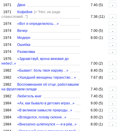
1971
Двое
7.40 (5)
-
1971
Кофейня
[= "Нет, не ради
славословий..."]
7.36 (11)
-
1974
«Вот и определилось…»
-
1974
Вечер
7.00 (5)
-
1974
Модерн
8.00 (1)
-
1974
Ошибка
-
1974
Размолвка
-
1976
«Здравствуй, крона вековая до
небес!..»
7.00 (2)
-
1982
«Бывает: боль твоя наружу…»
8.40 (5)
-
1982
«Ушедшей женщины тиранство…»
7.67 (6)
-
1982
Воспоминания об отце, работавшем
на фруктовом складе
7.40 (5)
-
1982
Любитель книг
7.40 (5)
-
1984
«Ах, как бывало в детских играх...»
9.00 (5)
-
1984
«В великом замысле природы...»
6.00 (1)
-
1984
«Вгляделся, голову склоня...»
8.00 (2)
-
1984
«Внезапно шлёпнулся — и в рёв...»
8.00 (1)
-