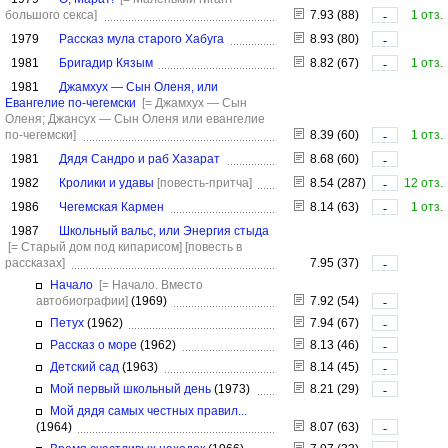
большого секса]
7.93 (88)
1 отз.
-
1979
Рассказ мула старого Хабуга
8.93 (80)
-
1981
Бригадир Кязым
8.82 (67)
1 отз.
-
1981
Джамхух — Сын Оленя, или
Евангелие по-чегемски
[= Джамхух — Сын
Оленя; Джансух — Сын Оленя или евангелие
по-чегемски]
8.39 (60)
1 отз.
-
1981
Дядя Сандро и раб Хазарат
8.68 (60)
-
1982
Кролики и удавы
[повесть-притча]
8.54 (287)
12 отз.
-
1986
Чегемская Кармен
8.14 (63)
1 отз.
-
1987
Школьный вальс, или Энергия стыда
[= Старый дом под кипарисом]
[повесть в
рассказах]
7.95 (37)
-
Начало
[= Начало. Вместо
автобиографии]
(1969)
7.92 (54)
-
Петух
(1962)
7.94 (67)
-
Рассказ о море
(1962)
8.13 (46)
-
Детский сад
(1963)
8.14 (45)
-
Мой первый школьный день
(1973)
8.21 (29)
-
Мой дядя самых честных правил...
(1964)
8.07 (63)
-