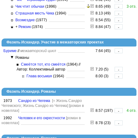
-
Чик чтит обычаи
(1996)
8.65 (49)
3 отз.
-
Страшная месть Чика
(1994)
8.13 (49)
-
Возмездие
(1977)
8.54 (55)
-
+
Ремзик
(1974)
8.84 (47)
-
Фазиль Искандер. Участие в межавторских проектах
Буриме
//
межавторский цикл
7.64 (45)
-
Романы
Смеётся тот, кто смеётся
(1964)
//
Автор: Коллективный автор
7.20 (5)
-
Глава восьмая
(1964)
8.00 (3)
-
Фазиль Искандер. Романы
1973
Сандро из Чегема
[= Жизнь Сандро
Чегемского; Жизнь Сандро из Чегема]
[роман в
новеллах]
8.57 (197)
4 отз.
-
1992
Человек и его окрестности
[роман в
новеллах]
8.78 (23)
-