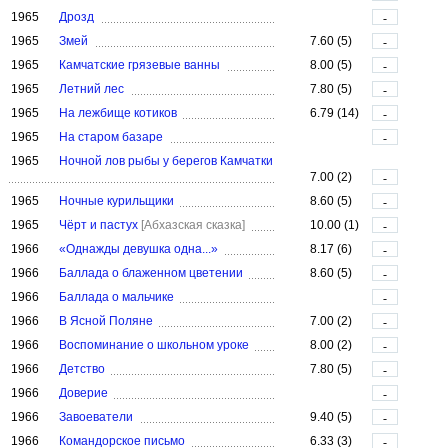
1965
Дрозд
-
1965
Змей
7.60 (5)
-
1965
Камчатские грязевые ванны
8.00 (5)
-
1965
Летний лес
7.80 (5)
-
1965
На лежбище котиков
6.79 (14)
-
1965
На старом базаре
-
1965
Ночной лов рыбы у берегов Камчатки
7.00 (2)
-
1965
Ночные курильщики
8.60 (5)
-
1965
Чёрт и пастух
[Абхазская сказка]
10.00 (1)
-
1966
«Однажды девушка одна...»
8.17 (6)
-
1966
Баллада о блаженном цветении
8.60 (5)
-
1966
Баллада о мальчике
-
1966
В Ясной Поляне
7.00 (2)
-
1966
Воспоминание о школьном уроке
8.00 (2)
-
1966
Детство
7.80 (5)
-
1966
Доверие
-
1966
Завоеватели
9.40 (5)
-
1966
Командорское письмо
6.33 (3)
-