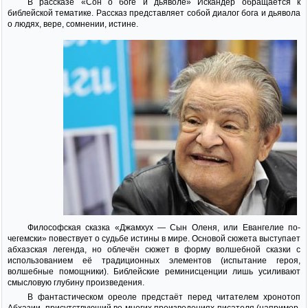
В рассказе «Сон о боге и дьяволе» Искандер обращается к
библейской тематике. Рассказ представляет собой диалог бога и дьявола
о людях, вере, сомнении, истине.
Философская сказка «Джамхух — Сын Оленя, или Евангелие по-
чегемски» повествует о судьбе истины в мире. Основой сюжета выступает
абхазская легенда, но облечён сюжет в форму волшебной сказки с
использованием её традиционных элементов (испытание героя,
волшебные помощники). Библейские реминисценции лишь усиливают
смысловую глубину произведения.
В фантастическом ореоле предстаёт перед читателем хронотоп