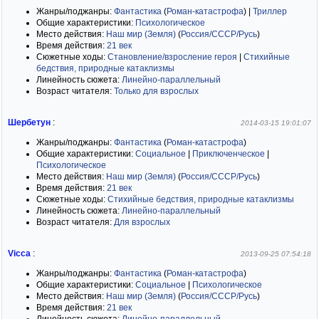
Жанры/поджанры:
Фантастика
(
Роман-катастрофа
)
|
Триллер
Общие характеристики:
Психологическое
Место действия:
Наш мир (Земля)
(
Россия/СССР/Русь
)
Время действия:
21 век
Сюжетные ходы:
Становление/взросление героя
|
Стихийные
бедствия, природные катаклизмы
Линейность сюжета:
Линейно-параллельный
Возраст читателя:
Только для взрослых
Шербетун
:
2014-03-15 19:01:07
Жанры/поджанры:
Фантастика
(
Роман-катастрофа
)
Общие характеристики:
Социальное
|
Приключенческое
|
Психологическое
Место действия:
Наш мир (Земля)
(
Россия/СССР/Русь
)
Время действия:
21 век
Сюжетные ходы:
Стихийные бедствия, природные катаклизмы
Линейность сюжета:
Линейно-параллельный
Возраст читателя:
Для взрослых
Vicca
:
2013-09-25 07:54:18
Жанры/поджанры:
Фантастика
(
Роман-катастрофа
)
Общие характеристики:
Социальное
|
Психологическое
Место действия:
Наш мир (Земля)
(
Россия/СССР/Русь
)
Время действия:
21 век