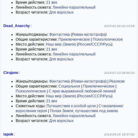
Время действия:
21 век
Линейность сюжета:
Линейно-параллельный
Возраст читателя:
Для взрослых
Dead_Anarchy
:
2015-01-26 02:13:06
Жанры/поджанры:
Фантастика
(
Роман-катастрофа
)
Общие характеристики:
Приключенческое
|
Психологическое
Место действия:
Наш мир (Земля)
(
Россия/СССР/Русь
)
Время действия:
21 век
Линейность сюжета:
Линейно-параллельный
Возраст читателя:
Для взрослых
Cirujano
:
2014-07-13 08:00:22
Жанры/поджанры:
Фантастика
(
Роман-катастрофа
)
|
Реализм
Общие характеристики:
Социальное
|
Приключенческое
|
Психологическое
|
С ярко выраженной любовной линией
Место действия:
Наш мир (Земля)
(
Россия/СССР/Русь
)
Время действия:
21 век
Сюжетные ходы:
Путешествие к особой цели
|
Становление/
взросление героя
|
Полая Земля, путешествия под землю
Линейность сюжета:
Линейно-параллельный
Возраст читателя:
Для взрослых
tapok
:
2014-04-26 18:37:02