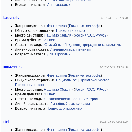
Линейность сюжета:
Линейно-параллельный
Возраст читателя:
Для взрослых
Ladynelly
:
2013-08-13 21:34:36
Жанры/поджанры:
Фантастика
(
Роман-катастрофа
)
Общие характеристики:
Психологическое
Место действия:
Наш мир (Земля)
(
Россия/СССР/Русь
)
Время действия:
21 век
Сюжетные ходы:
Стихийные бедствия, природные катаклизмы
Линейность сюжета:
Линейно-параллельный
Возраст читателя:
Для взрослых
ii00429935
:
2013-07-31 13:04:39
Жанры/поджанры:
Фантастика
(
Роман-катастрофа
)
Общие характеристики:
Социальное
|
Приключенческое
|
Психологическое
Место действия:
Наш мир (Земля)
(
Россия/СССР/Русь
)
Время действия:
21 век
Сюжетные ходы:
Становление/взросление героя
Линейность сюжета:
Линейный с экскурсами
Возраст читателя:
Только для взрослых
riel
:
2013-05-02 00:32:24
Жанры/поджанры:
Фантастика
(
Роман-катастрофа
)