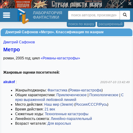
ЛАБОРАТОРИЯ
ФАНТАСТИКИ
поиск по жанру
расширенный
Дмитрий Сафонов «Метро». Классификация по жанрам
Дмитрий Сафонов
Метро
роман,
2005
год; цикл
«Романы-катастрофы»
Жанровые оценки посетителей:
akukof
:
2020-07-10 13:42:49
Жанры/поджанры:
Фантастика
(
Роман-катастрофа
)
Общие характеристики:
Приключенческое
|
Психологическое
|
С
ярко выраженной любовной линией
Место действия:
Наш мир (Земля)
(
Россия/СССР/Русь
)
Время действия:
21 век
Сюжетные ходы:
Техногенные катастрофы
Линейность сюжета:
Линейно-параллельный
Возраст читателя:
Для взрослых