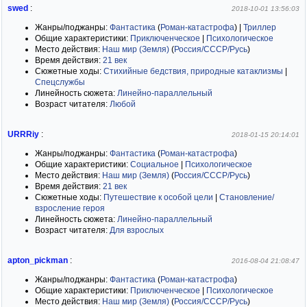
swed
:
2018-10-01 13:56:03
Жанры/поджанры:
Фантастика
(
Роман-катастрофа
)
|
Триллер
Общие характеристики:
Приключенческое
|
Психологическое
Место действия:
Наш мир (Земля)
(
Россия/СССР/Русь
)
Время действия:
21 век
Сюжетные ходы:
Стихийные бедствия, природные катаклизмы
|
Спецслужбы
Линейность сюжета:
Линейно-параллельный
Возраст читателя:
Любой
URRRiy
:
2018-01-15 20:14:01
Жанры/поджанры:
Фантастика
(
Роман-катастрофа
)
Общие характеристики:
Социальное
|
Психологическое
Место действия:
Наш мир (Земля)
(
Россия/СССР/Русь
)
Время действия:
21 век
Сюжетные ходы:
Путешествие к особой цели
|
Становление/
взросление героя
Линейность сюжета:
Линейно-параллельный
Возраст читателя:
Для взрослых
apton_pickman
:
2016-08-04 21:08:47
Жанры/поджанры:
Фантастика
(
Роман-катастрофа
)
Общие характеристики:
Приключенческое
|
Психологическое
Место действия:
Наш мир (Земля)
(
Россия/СССР/Русь
)