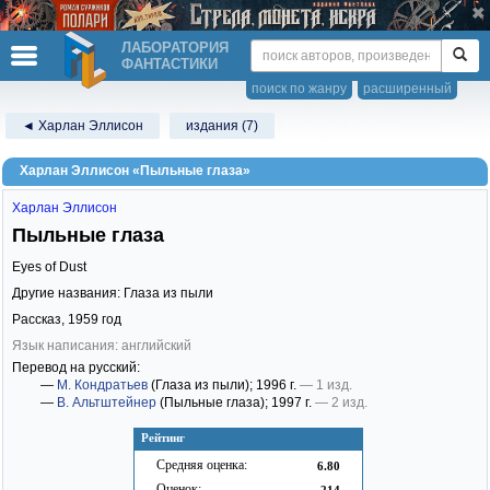
ЛАБОРАТОРИЯ
ФАНТАСТИКИ
поиск по жанру
расширенный
◄ Харлан Эллисон
издания (7)
Харлан Эллисон «Пыльные глаза»
Харлан Эллисон
Пыльные глаза
Eyes of Dust
Другие названия: Глаза из пыли
Рассказ,
1959
год
Язык написания: английский
Перевод на русский:
—
М. Кондратьев
(Глаза из пыли)
; 1996 г.
— 1 изд.
—
В. Альтштейнер
(Пыльные глаза)
; 1997 г.
— 2 изд.
Рейтинг
Средняя оценка:
6.80
Оценок:
214