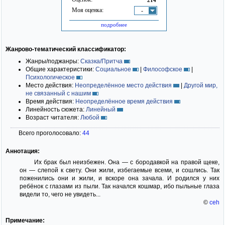
Моя оценка:
-
подробнее
Жанрово-тематический классификатор:
Жанры/поджанры:
Сказка/Притча
Общие характеристики:
Социальное
|
Философское
|
Психологическое
Место действия:
Неопределённое место действия
|
Другой мир,
не связанный с нашим
Время действия:
Неопределённое время действия
Линейность сюжета:
Линейный
Возраст читателя:
Любой
Всего проголосовало:
44
Аннотация:
Их брак был неизбежен. Она — с бородавкой на правой щеке,
он — слепой к свету. Они жили, избегаемые всеми, и сошлись. Так
поженились они и жили, и вскоре она зачала. И родился у них
ребёнок с глазами из пыли. Так начался кошмар, ибо пыльные глаза
видели то, чего не увидеть...
©
ceh
Примечание: