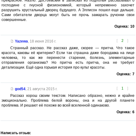
прекрасное. Назло. Достоевский в Записках из подполья рассказывал о
господине с гнусной физиономией, который непременно захочет
разрушить хрустальный дворец будущего. А Эллисон пошел еще дальше.
Сами обитатели дворца могут быть не прочь замарать ручонки свои
совершенные.
Оценка:
10
[
2
]
Yazewa
,
18 июня 2016 г.
Странный рассказ. Не рассказ даже, скорее — притча. Что такое
красота, каковы её критерии? Если так страшна даже бородавка на лице
человека, то как же перенести старение, болезнь, элементарные
отправления организма? Но притча есть притча, она не требует
детализации. Ещё одна горькая история про культ красоты.
Оценка:
7
[
1
]
god54
,
21 августа 2015 г.
Рассказ хорош своим текстом. Написано образно, нежно и крайне
эмоционально. Проблема белой вороны, она и на другой планете
проблема. И решают её похоже во всей вселенной одинаково.
Оценка:
6
Написать отзыв: