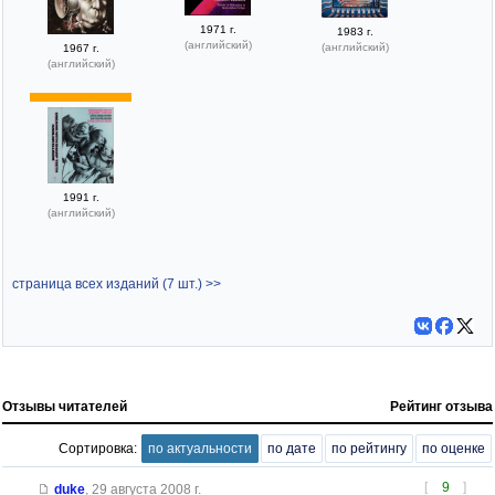
1971 г.
1983 г.
(английский)
(английский)
1967 г.
(английский)
1991 г.
(английский)
страница всех изданий (7 шт.) >>
Отзывы читателей
Рейтинг отзыва
Сортировка:
по актуальности
по дате
по рейтингу
по оценке
[
9
]
duke
,
29 августа 2008 г.