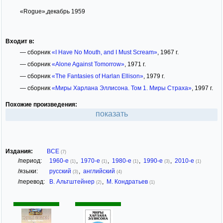
«Rogue»,декабрь 1959
Входит в:
— сборник
«I Have No Mouth, and I Must Scream»
, 1967 г.
— сборник
«Alone Against Tomorrow»
, 1971 г.
— сборник
«The Fantasies of Harlan Ellison»
, 1979 г.
— сборник
«Миры Харлана Эллисона. Том 1. Миры Страха»
, 1997 г.
Похожие произведения:
показать
Издания:
ВСЕ
(7)
/период:
1960-е
,
1970-е
,
1980-е
,
1990-е
,
2010-е
(1)
(1)
(1)
(3)
(1)
/языки:
русский
,
английский
(3)
(4)
/перевод:
В. Альтштейнер
,
М. Кондратьев
(2)
(1)