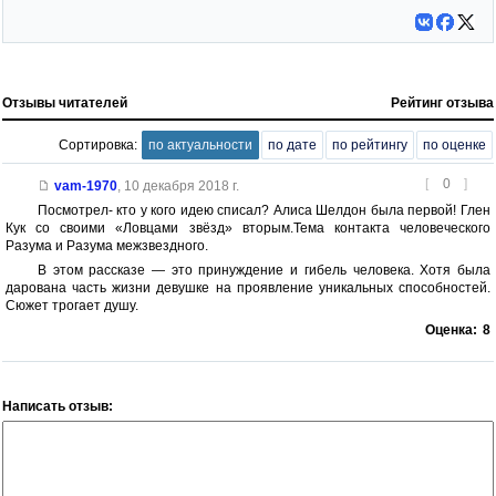
Отзывы читателей
Рейтинг отзыва
Сортировка:
по актуальности
по дате
по рейтингу
по оценке
[
0
]
vam-1970
,
10 декабря 2018 г.
Посмотрел- кто у кого идею списал? Алиса Шелдон была первой! Глен
Кук со своими «Ловцами звёзд» вторым.Тема контакта человеческого
Разума и Разума межзвездного.
В этом рассказе — это принуждение и гибель человека. Хотя была
дарована часть жизни девушке на проявление уникальных способностей.
Сюжет трогает душу.
Оценка:
8
Написать отзыв: