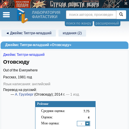
ЛАБОРАТОРИЯ
ФАНТАСТИКИ
поиск по жанру
расширенный
◄ Джеймс Типтри-младший
издания (2)
Джеймс Типтри-младший «Отовсюду»
Джеймс Типтри-младший
Отовсюду
Out of the Everywhere
Рассказ,
1981
год
Язык написания: английский
Перевод на русский:
—
А. Грузберг
(Отовсюду)
; 2014 г.
— 1 изд.
Рейтинг
Средняя оценка:
7.75
Оценок:
4
Моя оценка:
-