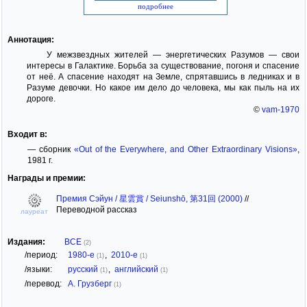
подробнее
Аннотация:
У межзвездных жителей — энергетических Разумов — свои
интересы в Галактике. Борьба за существование, погоня и спасение
от неё. А спасение находят на Земле, спрятавшись в ледниках и в
Разуме девочки. Но какое им дело до человека, мы как пыль на их
дороге.
©
vam-1970
Входит в:
— сборник
«Out of the Everywhere, and Other Extraordinary Visions»
,
1981 г.
Награды и премии:
Премия Сэйун / 星雲賞 / Seiunshō, 第31回 (2000)
//
Переводной рассказ
лауреат
Издания:
ВСЕ
(2)
/период:
1980-е
,
2010-е
(1)
(1)
/языки:
русский
,
английский
(1)
(1)
/перевод:
А. Грузберг
(1)